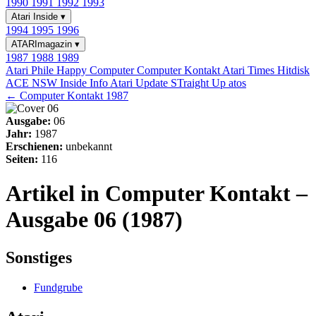
1990
1991
1992
1993
Atari Inside
▾
1994
1995
1996
ATARImagazin
▾
1987
1988
1989
Atari Phile
Happy Computer
Computer Kontakt
Atari Times
Hitdisk
ACE NSW Inside Info
Atari Update
STraight Up
atos
← Computer Kontakt 1987
Ausgabe:
06
Jahr:
1987
Erschienen:
unbekannt
Seiten:
116
Artikel in Computer Kontakt –
Ausgabe 06 (1987)
Sonstiges
Fundgrube