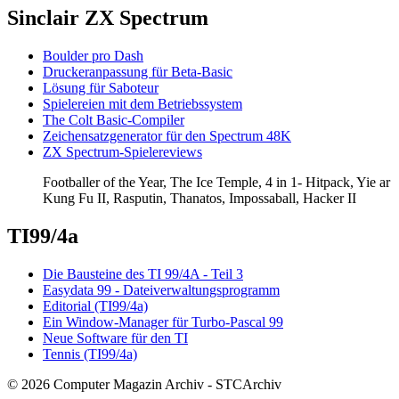
Sinclair ZX Spectrum
Boulder pro Dash
Druckeranpassung für Beta-Basic
Lösung für Saboteur
Spielereien mit dem Betriebssystem
The Colt Basic-Compiler
Zeichensatzgenerator für den Spectrum 48K
ZX Spectrum-Spielereviews
Footballer of the Year, The Ice Temple, 4 in 1- Hitpack, Yie ar
Kung Fu II, Rasputin, Thanatos, Impossaball, Hacker II
TI99/4a
Die Bausteine des TI 99/4A - Teil 3
Easydata 99 - Dateiverwaltungsprogramm
Editorial (TI99/4a)
Ein Window-Manager für Turbo-Pascal 99
Neue Software für den TI
Tennis (TI99/4a)
© 2026 Computer Magazin Archiv - STCArchiv