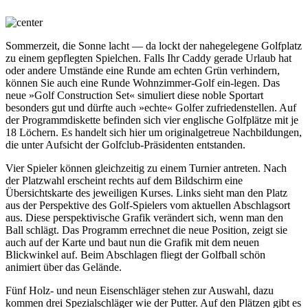
Sommerzeit, die Sonne lacht — da lockt der nahegelegene Golfplatz
zu einem gepflegten Spielchen. Falls Ihr Caddy gerade Urlaub hat
oder andere Umstände eine Runde am echten Grün verhindern,
können Sie auch eine Runde Wohnzimmer-Golf ein-legen. Das
neue »Golf Construction Set« simuliert diese noble Sportart
besonders gut und dürfte auch »echte« Golfer zufriedenstellen. Auf
der Programmdiskette befinden sich vier englische Golfplätze mit je
18 Löchern. Es handelt sich hier um originalgetreue Nachbildungen,
die unter Aufsicht der Golfclub-Präsidenten entstanden.
Vier Spieler können gleichzeitig zu einem Turnier antreten. Nach
der Platzwahl erscheint rechts auf dem Bildschirm eine
Übersichtskarte des jeweiligen Kurses. Links sieht man den Platz
aus der Perspektive des Golf-Spielers vom aktuellen Abschlagsort
aus. Diese perspektivische Grafik verändert sich, wenn man den
Ball schlägt. Das Programm errechnet die neue Position, zeigt sie
auch auf der Karte und baut nun die Grafik mit dem neuen
Blickwinkel auf. Beim Abschlagen fliegt der Golfball schön
animiert über das Gelände.
Fünf Holz- und neun Eisenschläger stehen zur Auswahl, dazu
kommen drei Spezialschläger wie der Putter. Auf den Plätzen gibt es