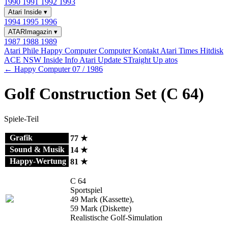
1990
1991
1992
1993
Atari Inside
▾
1994
1995
1996
ATARImagazin
▾
1987
1988
1989
Atari Phile
Happy Computer
Computer Kontakt
Atari Times
Hitdisk
ACE NSW Inside Info
Atari Update
STraight Up
atos
← Happy Computer 07 / 1986
Golf Construction Set (C 64)
Spiele-Teil
Grafik
77 ★
Sound & Musik
14 ★
Happy-Wertung
81 ★
C 64
Sportspiel
49 Mark (Kassette),
59 Mark (Diskette)
Realistische Golf-Simulation