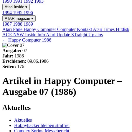
1990
1991
1992
1993
Atari Inside
▾
1994
1995
1996
ATARImagazin
▾
1987
1988
1989
Atari Phile
Happy Computer
Computer Kontakt
Atari Times
Hitdisk
ACE NSW Inside Info
Atari Update
STraight Up
atos
← Happy Computer 1986
Ausgabe:
07
Jahr:
1986
Erschienen:
09.06.1986
Seiten:
176
Artikel in Happy Computer –
Ausgabe 07 (1986)
Aktuelles
Aktuelles
Hobbyhacker bleiben straffrei
Comdex Spring Messebericht