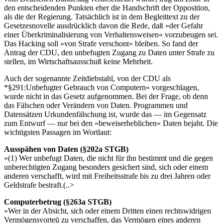
den entscheidenden Punkten eher die Handschrift der Opposition,
als die der Regierung. Tatsächlich ist in dem Begleittext zu der
Gesetzesnovelle ausdrücklich davon die Rede, daß »der Gefahr
einer Überkriminalisierung von Verhaltensweisen« vorzubeugen sei.
Das Hacking soll »von Strafe verschont« bleiben. So fand der
Antrag der CDU, den unbefugten Zugang zu Daten unter Strafe zu
stellen, im Wirtschaftsausschuß keine Mehrheit.
Auch der sogenannte Zeitdiebstahl, von der CDU als
*§291:Unbefugter Gebrauch von Computern« vorgeschlagen,
wurde nicht in das Gesetz aufgenommen. Bei der Frage, ob denn
das Fälschen oder Verändern von Daten. Programmen und
Datensätzen Urkundenfälschung ist, wurde das — im Gegensatz
zum Entwurf — nur bei den »beweiserheblichen« Daten bejaht. Die
wichtigsten Passagen im Wortlaut:
Ausspähen von Daten (§202a STGB)
»(1) Wer unbefugt Daten, die nicht für ihn bestimmt und die gegen
unberechtigten Zugang besonders gesichert sind, sich oder einem
anderen verschafft, wird mit Freiheitsstrafe bis zu drei Jahren oder
Geldstrafe bestraft.(..>
Computerbetrug (§263a STGB)
»Wer in der Absicht, sich oder einem Dritten einen rechtswidrigen
Vermögensvorteü zu verschaffen, das Vermögen eines anderen