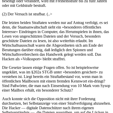
beseitigt oder verändert, wird mit Freiheitsstrafe bis zu fünf Jahren
oder mit Geldstrafe bestraft.
(2) Der Versuch ist strafbar. (..>
Die letzten beiden Straftaten werden nur auf Antrag verfolgt, es sei
denn, die Staatsanwaltschaft sieht ein »besonderes öffentliches
Interesse« Eindringen in Computer, das Herumspielen in ihnen, das
Lesen von ungeschützten Dateien und der Versuch, besonders
geschützte Dateien zu lesen, ist also weiterhin erlaubt. Im
Wirtschaftsausschuß waren die Abgeordneten sich am Ende der
Beratungen darüber einig, daß lediglich den Spionen und
Wirtschaftsverbrechern das Handwerk gelegt werden soll. Das
Hacken als »Volkssport« bleibt straffrei.
Die Gesetze lassen einige Fragen offen. So ist beispielsweise
ungeklärt, was im §202a STGB unter »besonders gesichert« zu
verstehen ist. Liegt bereits ein Straftatbestand vor, wenn man in
öffentlichen Mailboxen mit einem fremden Kennwort ein-dringt?
Sind Paßwörter, die man nach Einsendung von 10 Mark vom Sysop
einer Mailbox erhält, ein besonderer Schutz?
Auch konnte sich die Opposition nicht mit ihrer Forderung
durchsetzen, bei Selbstanzeige von einer Strafverfolgung abzusehen.
Die Hacker — digitale Datenschützer nach ihrem eigenen
Selbstverständnis —. die Dateien ausspähen, um auf die Lücken in