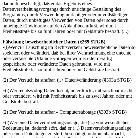
dadurch beschädigt, daß er das Ergebnis eines
Datenverarbeitungsvorgangs durch unrichtige Gestaltung des
Programms, durch Verwendung unrichtiger oder unvollständiger
Daten, durch unbefugtes Verwenden von Daten oder sonst durch
unbefugte Einwirkung auf den Ablauf beeinflußt, wird mit
Freiheitsstrafe bis zu fünf Jahren oder mit Geldstrafe bestraft. (...)«
Fälschung beweiserheblicher Daten (§269 STGB)
•(l)Wer zur Täuschung im Rechtsverkehr beweiserhebliche Daten so
speichert oder verändert, daß bei ihrer Wahrnehmung eine unechte
oder verfälschte Urkunde vorliegen würde, oder derartig
gespeicherte oder veränderte Daten gebraucht. wird mit
Freiheitsstrafe bis zu fünf Jahren oder mit Geldstrafe bestraft.
(2) Der Versuch ist strafbar. (..> Datenveränderung (§303a STGB)
»(l)Wer rechtswidrig Daten löscht, unterdrückt, unbrauchbar macht
oder verändert, wird mit Freiheitsstrafe bis zu zwei Jahren oder mit
Geldstrafe bestraft.
(2) Der Versuch ist strafbar.« Computersabotage (§303b STGB)
»(l)Wer eine Datenverarbeitungsanlage, die (...) von wesentlicher
Bedeutung ist, dadurch stört, daß er (...) Datenverarbeitungsanlage
oder einen Datenträger zerstört, beschädigt, unbrauchbarmacht,