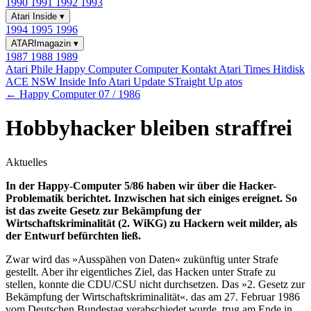
1990
1991
1992
1993
Atari Inside
▾
1994
1995
1996
ATARImagazin
▾
1987
1988
1989
Atari Phile
Happy Computer
Computer Kontakt
Atari Times
Hitdisk
ACE NSW Inside Info
Atari Update
STraight Up
atos
← Happy Computer 07 / 1986
Hobbyhacker bleiben straffrei
Aktuelles
In der Happy-Computer 5/86 haben wir über die Hacker-
Problematik berichtet. Inzwischen hat sich einiges ereignet. So
ist das zweite Gesetz zur Bekämpfung der
Wirtschaftskriminalität (2. WiKG) zu Hackern weit milder, als
der Entwurf befürchten ließ.
Zwar wird das »Ausspähen von Daten« zukünftig unter Strafe
gestellt. Aber ihr eigentliches Ziel, das Hacken unter Strafe zu
stellen, konnte die CDU/CSU nicht durchsetzen. Das »2. Gesetz zur
Bekämpfung der Wirtschaftskriminalität«. das am 27. Februar 1986
vom Deutschen Bundestag verabschiedet wurde, trug am Ende in