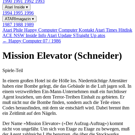
1990
1991
1992
1993
Atari Inside
▾
1994
1995
1996
ATARImagazin
▾
1987
1988
1989
Atari Phile
Happy Computer
Computer Kontakt
Atari Times
Hitdisk
ACE NSW Inside Info
Atari Update
STraight Up
atos
← Happy Computer 07 / 1986
Mission Elevator (Schneider)
Spiele-Teil
In einem großen Hotel ist die Hölle los. Niederträchtige Attentäter
haben eine Bombe gelegt, die das Gebäude in die Luft jagen soll. In
einem verzweifelten Ein-Mann-Unternehmen muß ein furchtloser
Agent losziehen, um dem Terror-Treiben Einhalt zu gebieten. Er
muß nicht nur die Bombe finden, sondern auch die Teile eines
Codes herausfinden, mit dem sie entschärft wird. Dabei brennt ihm
ein Zeitlimit auf den Nägeln.
Der Name »Mission Elevator« (»Der Aufzug-Auftrag«) kommt
nicht von ungefähr. Um sich von Etage zu Etage zu bewegen, muß
der Agent zahlreiche Lifte benutzen, die über die Stockwerke