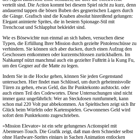
verteilt sind. Die Action kommt bei diesem Spiel nicht zu kurz, denn
andauernd tappen die bösen Buben des gegnerischen Lagers durch
die Gänge. Grafisch sind die Knaben absolut hinreißend gelungen:
Elegant animierte Sprites, die in bestem Spionage-Stil mit
Trenchcoat und Schlapphut bekleidet sind.
Wie es Bösewichte nun einmal an sich haben, versuchen diese
Typen, die Erfüllung Ihrer Mission durch gezielte Pistolenschüsse zu
verhindern. Sie können sich aber ducken, durch einen Aufzug den
Geschossen entkommen oder kurzentschlossen zurückballern. Im
Nahkampf nützt manchmal auch ein gezielter Fußtritt à la Kung Fu,
um den Gegner auf die Matte zu legen.
Indem Sie in die Hocke gehen, können Sie jeden Gegenstand
untersuchen. Hier findet man Schlüssel, um durch geheimnisvolle
Türen zu gehen, etwas Geld, das Ihr Punktekonto aufstockt. oder
auch einen Teil des Codewortes. Diese Untersuchungen sind nicht
immer ganz ungefährlich: Wer an Steckdosen rumfummelt, kann
schon mal 220 Volt pur abbekommen. An Spieltischen zeigt sich Ihr
Glück beim Würfeln oder Kartenspielen. Gewonnenes Geld wird
sofort dem Punktekonto zugeschrieben.
»Mission Elevator« ist ein sehr gelungenes Actionspiel mit
Abenteuer-Touch. Die Grafik zeigt, daß man dem Schneider selbst
ohne Hardware-Sprites einiges in Sachen Animation entlocken