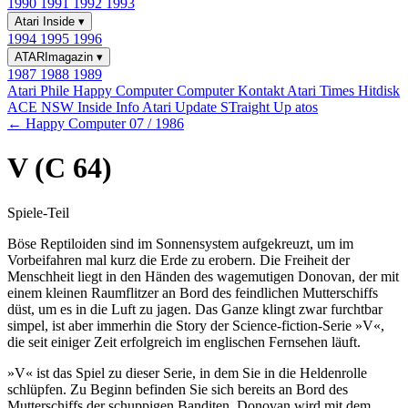
1990
1991
1992
1993
Atari Inside
▾
1994
1995
1996
ATARImagazin
▾
1987
1988
1989
Atari Phile
Happy Computer
Computer Kontakt
Atari Times
Hitdisk
ACE NSW Inside Info
Atari Update
STraight Up
atos
← Happy Computer 07 / 1986
V (C 64)
Spiele-Teil
Böse Reptiloiden sind im Sonnensystem aufgekreuzt, um im
Vorbeifahren mal kurz die Erde zu erobern. Die Freiheit der
Menschheit liegt in den Händen des wagemutigen Donovan, der mit
einem kleinen Raumflitzer an Bord des feindlichen Mutterschiffs
düst, um es in die Luft zu jagen. Das Ganze klingt zwar furchtbar
simpel, ist aber immerhin die Story der Science-fiction-Serie »V«,
die seit einiger Zeit erfolgreich im englischen Fernsehen läuft.
»V« ist das Spiel zu dieser Serie, in dem Sie in die Heldenrolle
schlüpfen. Zu Beginn befinden Sie sich bereits an Bord des
Mutterschiffs der schuppigen Banditen. Donovan wird mit dem