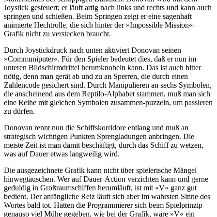
Joystick gesteuert; er läuft artig nach links und rechts und kann auch
springen und schießen. Beim Springen zeigt er eine sagenhaft
animierte Hechtrolle, die sich hinter der »Impossible Mission«-
Grafik nicht zu verstecken braucht.
Durch Joystickdruck nach unten aktiviert Donovan seinen
»Communiputer«. Für den Spieler bedeutet dies, daß er nun im
unteren Bildschirmdrittel herumknobeln kann. Das ist auch bitter
nötig, denn man gerät ab und zu an Sperren, die durch einen
Zahlencode gesichert sind. Durch Manipulieren an sechs Symbolen,
die anscheinend aus dem Reptilo-Alphabet stammen, muß man sich
eine Reihe mit gleichen Symbolen zusammen-puzzeln, um passieren
zu dürfen.
Donovan rennt nun die Schiffskorridore entlang und muß an
strategisch wichtigen Punkten Sprengladungen anbringen. Die
meiste Zeit ist man damit beschäftigt, durch das Schiff zu wetzen,
was auf Dauer etwas langweilig wird.
Die ausgezeichnete Grafik kann nicht über spielerische Mängel
hinwegtäuschen. Wer auf Dauer-Action verzichten kann und gerne
geduldig in Großraumschiffen herumläuft, ist mit »V« ganz gut
bedient. Der anfängliche Reiz läuft sich aber im wahrsten Sinne des
Wortes bald tot. Hätten die Programmierer sich beim Spielprinzip
genauso viel Mühe gegeben, wie bei der Grafik, wäre »V« ein