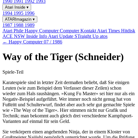
1990
1991
1992
1993
Atari Inside
▾
1994
1995
1996
ATARImagazin
▾
1987
1988
1989
Atari Phile
Happy Computer
Computer Kontakt
Atari Times
Hitdisk
ACE NSW Inside Info
Atari Update
STraight Up
atos
← Happy Computer 07 / 1986
Way of the Tiger (Schneider)
Spiele-Teil
Karatespiele sind in letzter Zeit dermaßen beliebt, daß Sie einigen
Leuten (wie zum Beispiel dem Verfasser dieser Zeilen) schon
wieder zum Hals raushängen. »Kung Fu Master« sei hier nur als ein
Negativ-Beispiel aufgeführt. Wer immer noch nicht genug hat von
Fußtritt und Schulterwurf, findet aber auch sehr gut gemachte Spiele
wie »The Way of the Tiger«. Hier stimmen nicht nur Grafik und
Technik; man bekommt auch gleich drei verschiedene Kampfsport-
Varianten auf einmal für sein Geld.
Sie verkörpern einen angehenden Ninja, der in einem Kloster von
Großmeister Naijishi persönlich unterrichtet wurde. Um die Prüfung