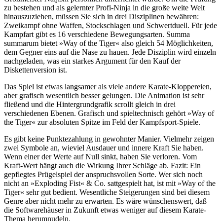
zu bestehen und als gelernter Profi-Ninja in die große weite Welt
hinauszuziehen, müssen Sie sich in drei Disziplinen bewähren:
Zweikampf ohne Waffen, Stockschlagen und Schwertduell. Für jede
Kampfart gibt es 16 verschiedene Bewegungsarten. Summa
summarum bietet »Way of the Tiger« also gleich 54 Möglichkeiten,
dem Gegner eins auf die Nase zu hauen. Jede Disziplin wird einzeln
nachgeladen, was ein starkes Argument für den Kauf der
Diskettenversion ist.
Das Spiel ist etwas langsamer als viele andere Karate-Kloppereien,
aber grafisch wesentlich besser gelungen. Die Animation ist sehr
fließend und die Hintergrundgrafik scrollt gleich in drei
verschiedenen Ebenen. Grafisch und spieltechnisch gehört »Way of
the Tiger« zur absoluten Spitze im Feld der Kampfsport-Spiele.
Es gibt keine Punktezahlung in gewohnter Manier. Vielmehr zeigen
zwei Symbole an, wieviel Ausdauer und innere Kraft Sie haben.
Wenn einer der Werte auf Null sinkt, haben Sie verloren. Vom
Kraft-Wert hängt auch die Wirkung Ihrer Schläge ab. Fazit: Ein
gepflegtes Prügelspiel der anspruchsvollen Sorte. Wer sich noch
nicht an »Exploding Fist« & Co. sattgespielt hat, ist mit »Way of the
Tiger« sehr gut bedient. Wesentliche Steigerungen sind bei diesem
Genre aber nicht mehr zu erwarten. Es wäre wünschenswert, daß
die Softwarehäuser in Zukunft etwas weniger auf diesem Karate-
Thema herumnudeln.