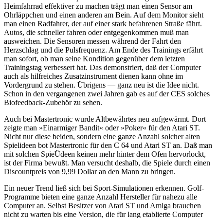
Heimfahrrad effektiver zu machen trägt man einen Sensor am
Ohrläppchen und einen anderen am Bein. Auf dem Monitor sieht
man einen Radfahrer, der auf einer stark befahrenen Straße fährt.
Autos, die schneller fahren oder entgegenkommen muß man
ausweichen. Die Sensoren messen während der Fahrt den
Herzschlag und die Pulsfrequenz. Am Ende des Trainings erfährt
man sofort, ob man seine Kondition gegenüber dem letzten
Trainingstag verbessert hat. Das demonstriert, daß der Computer
auch als hilfreiches Zusatzinstrument dienen kann ohne im
Vordergrund zu stehen. Übrigens — ganz neu ist die Idee nicht.
Schon in den vergangenen zwei Jahren gab es auf der CES solches
Biofeedback-Zubehör zu sehen.
Auch bei Mastertronic wurde Altbewährtes neu aufgewärmt. Dort
zeigte man »Einarmiger Bandit« oder »Poker« für den Atari ST.
Nicht nur diese beiden, sondern eine ganze Anzahl solcher alten
Spielideen bot Mastertronic für den C 64 und Atari ST an. Daß man
mit solchen SpieÜdeen keinen mehr hinter dem Ofen hervorlockt,
ist der Firma bewußt. Man versucht deshalb, die Spiele durch einen
Discountpreis von 9,99 Dollar an den Mann zu bringen.
Ein neuer Trend ließ sich bei Sport-Simulationen erkennen. Golf-
Programme bieten eine ganze Anzahl Hersteller für nahezu alle
Computer an. Selbst Besitzer von Atari ST und Amiga brauchen
nicht zu warten bis eine Version, die für lang etablierte Computer