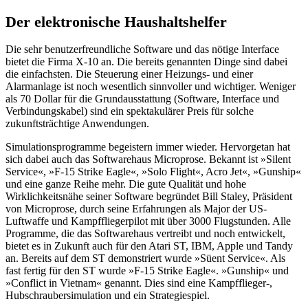
Der elektronische Haushaltshelfer
Die sehr benutzerfreundliche Software und das nötige Interface
bietet die Firma X-10 an. Die bereits genannten Dinge sind dabei
die einfachsten. Die Steuerung einer Heizungs- und einer
Alarmanlage ist noch wesentlich sinnvoller und wichtiger. Weniger
als 70 Dollar für die Grundausstattung (Software, Interface und
Verbindungskabel) sind ein spektakulärer Preis für solche
zukunftsträchtige Anwendungen.
Simulationsprogramme begeistern immer wieder. Hervorgetan hat
sich dabei auch das Softwarehaus Microprose. Bekannt ist »Silent
Service«, »F-15 Strike Eagle«, »Solo Flight«, Acro Jet«, »Gunship«
und eine ganze Reihe mehr. Die gute Qualität und hohe
Wirklichkeitsnähe seiner Software begründet Bill Staley, Präsident
von Microprose, durch seine Erfahrungen als Major der US-
Luftwaffe und Kampffliegerpilot mit über 3000 Flugstunden. Alle
Programme, die das Softwarehaus vertreibt und noch entwickelt,
bietet es in Zukunft auch für den Atari ST, IBM, Apple und Tandy
an. Bereits auf dem ST demonstriert wurde »Süent Service«. Als
fast fertig für den ST wurde »F-15 Strike Eagle«. »Gunship« und
»Conflict in Vietnam« genannt. Dies sind eine Kampfflieger-,
Hubschraubersimulation und ein Strategiespiel.