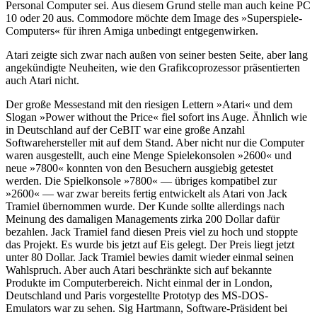
Personal Computer sei. Aus diesem Grund stelle man auch keine PC
10 oder 20 aus. Commodore möchte dem Image des »Superspiele-
Computers« für ihren Amiga unbedingt entgegenwirken.
Atari zeigte sich zwar nach außen von seiner besten Seite, aber lang
angekündigte Neuheiten, wie den Grafikcoprozessor präsentierten
auch Atari nicht.
Der große Messestand mit den riesigen Lettern »Atari« und dem
Slogan »Power without the Price« fiel sofort ins Auge. Ähnlich wie
in Deutschland auf der CeBIT war eine große Anzahl
Softwarehersteller mit auf dem Stand. Aber nicht nur die Computer
waren ausgestellt, auch eine Menge Spielekonsolen »2600« und
neue »7800« konnten von den Besuchern ausgiebig getestet
werden. Die Spielkonsole »7800« — übriges kompatibel zur
»2600« — war zwar bereits fertig entwickelt als Atari von Jack
Tramiel übernommen wurde. Der Kunde sollte allerdings nach
Meinung des damaligen Managements zirka 200 Dollar dafür
bezahlen. Jack Tramiel fand diesen Preis viel zu hoch und stoppte
das Projekt. Es wurde bis jetzt auf Eis gelegt. Der Preis liegt jetzt
unter 80 Dollar. Jack Tramiel bewies damit wieder einmal seinen
Wahlspruch. Aber auch Atari beschränkte sich auf bekannte
Produkte im Computerbereich. Nicht einmal der in London,
Deutschland und Paris vorgestellte Prototyp des MS-DOS-
Emulators war zu sehen. Sig Hartmann, Software-Präsident bei