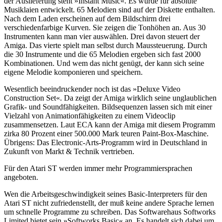
der Auslieferung steht »Instant Music«. Es wurde für absolute
Musiklaien entwickelt. 65 Melodien sind auf der Diskette enthalten.
Nach dem Laden erscheinen auf dem Bildschirm drei
verschiedenfarbige Kurven. Sie zeigen die Tonhöhen an. Aus 30
Instrumenten kann man vier auswählen. Drei davon steuert der
Amiga. Das vierte spielt man selbst durch Maussteuerung. Durch
die 30 Instrumente und die 65 Melodien ergeben sich fast 2000
Kombinationen. Und wem das nicht genügt, der kann sich seine
eigene Melodie komponieren und speichern.
Wesentlich beeindruckender noch ist das »Deluxe Video
Construction Set«. Da zeigt der Amiga wirklich seine unglaublichen
Grafik- und Soundfähigkeiten. Bildsequenzen lassen sich mit einer
Vielzahl von Animationfähigkeiten zu einem Videoclip
zusammensetzen. Laut ECA kann der Amiga mit diesem Programm
zirka 80 Prozent einer 500.000 Mark teuren Paint-Box-Maschine.
Übrigens: Das Electronic-Arts-Programm wird in Deutschland in
Zukunft von Markt & Technik vertrieben.
Für den Atari ST werden immer mehr Programmiersprachen
angeboten.
Wen die Arbeitsgeschwindigkeit seines Basic-Interpreters für den
Atari ST nicht zufriedenstellt, der muß keine andere Sprache lernen
um schnelle Programme zu schreiben. Das Softwarehaus Softworks
Limited bietet sein »Softworks Basic« an. Es handelt sich dabei um