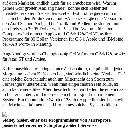
auf dem Markt ist, endlich auch für sie angeboten wird. Warum
gerade Golf großen Anklang findet, konnte sich keiner der
Hersteller erklären. Sie stellten es eben fest und reagieren nun mit
entsprechenden Produkten darauf. »Access« zeigte eine Version für
den Atari ST und Amiga. Die Grafik und Bedienung sind gut und
den Preis von 39,95 Dollar wert. Bei »The Avalon Hül Game
Company« bekommen Apple- und C 64/ 128-Golf-Fans ihre
Programme für 30 Dollar. Versionen für C 64, Apple und IBM sind
bei »Art-worx« in Planung.
Angekündigt wurde »Championship Golf« für den C 64/128, sowie
für Atari ST und Amiga.
Kaffeemaschinen mit eingebauter Zeitschaltuhr, die pünktlich jeden
Morgen um sieben Kaffee kochen, sind wirklich keine Neuheit. Daß
eine solche Zeitschaltuhr auch um Mitternacht den Strom zum
Fernsehgerät unterbricht, wenn man eingeschlafen sein sollte, ist
auch keine neue Idee. Aber diese technischen Helfer, die einem das
Leben erleichtern, und noch viele mehr integriert man in einem
System. Ein Commodore 64 oder 128, der Apple Ile oder IIc, sowie
ein Macintosh können das »Hirn« eines solchen Systems bilden.
Sidney Meier, einer der Programmierer von Microprose,
posierte neben seiner Schöpfung »Silent Service«