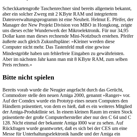
Scheckkartengroße Taschenrechner sind bereits allgemein bekannt,
aber ein solcher Zwerg mit 2 KByte RAM und integriertem
Datenverwaltungsprogramm ist eine Neuheit. Helmut E. Pfeifer, der
Manager der New Projekt Division von MBO in Hongkong, zeigte
uns dieses echte Wunderwerk der Mikroelektronik. Für nur 34,95
Dollar kann man dieses rechnende Mini-Notizbuch erstehen. Pfeifer
äußerte auch gleich Zukunftspläne: »Kleiner werden diese
Computer nicht mehr. Das Tastenfeld muß eine gewisse
Mindestgröße haben um fehlerfreie Eingaben zu gewährleisten.
Aber im nächsten Jahr kann man mit 8 KByte RAM, zum selben
Preis rechnen.«
Bitte nicht spielen
Bereits vorab wurde die Neugier angefacht durch das Gerücht,
Commodore stelle den neuen Amiga 2000, genannt »Ranger« vor.
Auf der Comdex wurde ein Prototyp eines neuen Computers den
Händlern präsentiert, von dem es hieß, daß es ein weiteres Mitglied
der Amiga-Produktlinie sei. In einem kleinen Raum im ersten Stock
präsentierte der große Computerhersteller aber nur den C 64 und C
128. Nicht einmal der bekannte Amiga l000 war zu sehen. Auf
Rückfragen wurde geantwortet, daß es sich bei der CES um eine
Messe für Unterhaltungselektronik handle und der Amiga ein