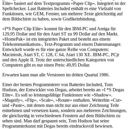
Elite« basiert auf dem Textprogramm »Paper Clip«. Integriert ist der
Spellchecker. Laut Batteries Included enthält es eine Vielzahl von
Funktionen, wie GEM, Fenster, um mehrere Texte gleichzeitig auf
dem Bildschirm zu haben, sowie Grafikeinbindung.
»I*S Paper Clip Elite« kommt für den IBM-PC und Amiga für
129,95 Dollar und für den Atari ST zu 99 Dollar auf den Markt.
»HomePak« ist ein integriertes Paket und besteht aus einem
Telekommunikations-, Text-Programm und einem Datenmanager.
Entwickelt wurde es für eine ganze Reihe von Computern:
Macintosh, Atari ST, C 128, C 64, Atari 130 XE. IBM-PC, PCjr
und den Apple II. Trotz der unterschiedlichen Kategorien von
Computern gibt es nur einen Preis: 49,95 Dollar.
Erwarten kann man alle Versionen im dritten Quartal 1986.
Einer der besten Programmierer von Batteries Included, Tom
Hudson, der Entwickler von Degas, arbeitet bereits an »I *S Degas
Elite«. Es soll so leistungsfähige Funktionen wie »Shadow«.
»Magnify«, »Flip«, »Scale«, »Rotate« enthalten. Weiterhin »Cut«
und »Paste«, mit denen man nicht nur aus einer Zeichnung Teile
entnehmen und versetzen kann, sondern aus mehreren Zeichnungen,
die gleichzeitig in verschiedenen Fenstern auf dem Bildschirm zu
sehen sind. Man darf gespannt sein, Tom Hudson hat seine
Programmierkunst mit Degas bereits eindrucksvoll bewiesen.