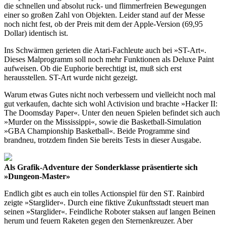
die schnellen und absolut ruck- und flimmerfreien Bewegungen
einer so großen Zahl von Objekten. Leider stand auf der Messe
noch nicht fest, ob der Preis mit dem der Apple-Version (69,95
Dollar) identisch ist.
Ins Schwärmen gerieten die Atari-Fachleute auch bei »ST-Art«.
Dieses Malprogramm soll noch mehr Funktionen als Deluxe Paint
aufweisen. Ob die Euphorie berechtigt ist, muß sich erst
herausstellen. ST-Art wurde nicht gezeigt.
Warum etwas Gutes nicht noch verbessern und vielleicht noch mal
gut verkaufen, dachte sich wohl Activision und brachte »Hacker II:
The Doomsday Paper«. Unter den neuen Spielen befindet sich auch
»Murder on the Mississippi«, sowie die Basketball-Simulation
»GBA Championship Basketball«. Beide Programme sind
brandneu, trotzdem finden Sie bereits Tests in dieser Ausgabe.
Als Grafik-Adventure der Sonderklasse präsentierte sich
»Dungeon-Master»
Endlich gibt es auch ein tolles Actionspiel für den ST. Rainbird
zeigte »Starglider«. Durch eine fiktive Zukunftsstadt steuert man
seinen »Starglider«. Feindliche Roboter staksen auf langen Beinen
herum und feuern Raketen gegen den Sternenkreuzer. Aber