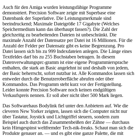
Auch für den Amiga wurden leistungsfähige Programme
demonstriert. Precision Software zeigte mit Superbase eine
Datenbank der Superlative. Die Leistungsmerkmale sind
beeindruckend; Maximale Dateigröße 17 Gigabyte (Welches
Speichermedium kann das überhaupt fassen?). Die Zahl der
gleichzeitig zu bearbeitenden Dateien ist unbeschränkt. Die
maximale Anzahl der Datensatze per Datei ist 16 Millionen. Für die
Anzahl der Felder per Datensatz gibt es keine Begrenzung. Pro
Datei lassen sich bis zu 999 Indexdateien anlegen. Die Länge eines
Textfeldes darf bis zu 255 Buchstaben betragen. In diesem
Datenverwaltungsprc-gramm ist eine eigene Programmiersprache
enthalten, die stark an Basic angelehnt ist und deshalb von jedem,
der Basic beherrscht, sofort nutzbar ist. Alle Kommandos lassen sich
entweder durch die Benutzeroberfläche abrufen oder über
Kommandos. Das Programm steht kurz vor der Fertigstellung.
Leider konnte Precision Software noch keinen endgültigen
Verkaufspreis nennen. Er soll aber nicht über 500 Mark liegen.
Das Softwarehaus Bodylink fiel unter den Anbietern auf. Wie die
cleveren New Yorker zeigten, lassen sich die Computer nicht nur
über Tastatur, Joystick und Lichtgriffel steuern, sondern zum
Beispiel auch durch das Zusammenbeißen der Zähne — durchaus
kein Hirngespinst weltfremder Tech-nik-freaks. Schaut man sich die
Produkte genauer an. — und es gibt eine ganze Palette, die mit