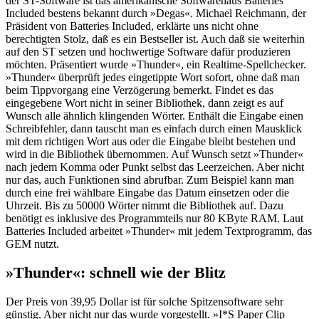
der ST-Software ist das amerikanische Softwarehaus Batteries
Included bestens bekannt durch »Degas«. Michael Reichmann, der
Präsident von Batteries Included, erklärte uns nicht ohne
berechtigten Stolz, daß es ein Bestseller ist. Auch daß sie weiterhin
auf den ST setzen und hochwertige Software dafür produzieren
möchten. Präsentiert wurde »Thunder«, ein Realtime-Spellchecker.
»Thunder« überprüft jedes eingetippte Wort sofort, ohne daß man
beim Tippvorgang eine Verzögerung bemerkt. Findet es das
eingegebene Wort nicht in seiner Bibliothek, dann zeigt es auf
Wunsch alle ähnlich klingenden Wörter. Enthält die Eingabe einen
Schreibfehler, dann tauscht man es einfach durch einen Mausklick
mit dem richtigen Wort aus oder die Eingabe bleibt bestehen und
wird in die Bibliothek übernommen. Auf Wunsch setzt »Thunder«
nach jedem Komma oder Punkt selbst das Leerzeichen. Aber nicht
nur das, auch Funktionen sind abrufbar. Zum Beispiel kann man
durch eine frei wählbare Eingabe das Datum einsetzen oder die
Uhrzeit. Bis zu 50000 Wörter nimmt die Bibliothek auf. Dazu
benötigt es inklusive des Programmteils nur 80 KByte RAM. Laut
Batteries Included arbeitet »Thunder« mit jedem Textprogramm, das
GEM nutzt.
»Thunder«: schnell wie der Blitz
Der Preis von 39,95 Dollar ist für solche Spitzensoftware sehr
günstig. Aber nicht nur das wurde vorgestellt. »I*S Paper Clip