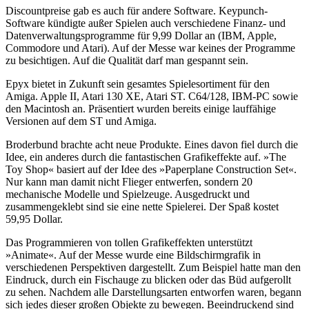
Discountpreise gab es auch für andere Software. Keypunch-
Software kündigte außer Spielen auch verschiedene Finanz- und
Datenverwaltungsprogramme für 9,99 Dollar an (IBM, Apple,
Commodore und Atari). Auf der Messe war keines der Programme
zu besichtigen. Auf die Qualität darf man gespannt sein.
Epyx bietet in Zukunft sein gesamtes Spielesortiment für den
Amiga. Apple II, Atari 130 XE, Atari ST. C64/128, IBM-PC sowie
den Macintosh an. Präsentiert wurden bereits einige lauffähige
Versionen auf dem ST und Amiga.
Broderbund brachte acht neue Produkte. Eines davon fiel durch die
Idee, ein anderes durch die fantastischen Grafikeffekte auf. »The
Toy Shop« basiert auf der Idee des »Paperplane Construction Set«.
Nur kann man damit nicht Flieger entwerfen, sondern 20
mechanische Modelle und Spielzeuge. Ausgedruckt und
zusammengeklebt sind sie eine nette Spielerei. Der Spaß kostet
59,95 Dollar.
Das Programmieren von tollen Grafikeffekten unterstützt
»Animate«. Auf der Messe wurde eine Bildschirmgrafik in
verschiedenen Perspektiven dargestellt. Zum Beispiel hatte man den
Eindruck, durch ein Fischauge zu blicken oder das Büd aufgerollt
zu sehen. Nachdem alle Darstellungsarten entworfen waren, begann
sich jedes dieser großen Objekte zu bewegen. Beeindruckend sind