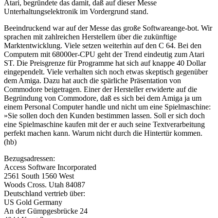
Atari, begründete das damit, daß auf dieser Messe
Unterhaltungselektronik im Vordergrund stand.
Beeindruckend war auf der Messe das große Softwareange-bot. Wir
sprachen mit zahlreichen Herstellern über die zukünftige
Marktentwicklung. Viele setzen weiterhin auf den C 64. Bei den
Computern mit 68000er-CPU geht der Trend eindeutig zum Atari
ST. Die Preisgrenze für Programme hat sich auf knappe 40 Dollar
eingependelt. Viele verhalten sich noch etwas skeptisch gegenüber
dem Amiga. Dazu hat auch die spärliche Präsentation von
Commodore beigetragen. Einer der Hersteller erwiderte auf die
Begründung von Commodore, daß es sich bei dem Amiga ja um
einem Personal Computer handle und nicht um eine Spielmaschine:
»Sie sollen doch den Kunden bestimmen lassen. Soll er sich doch
eine Spielmaschine kaufen mit der er auch seine Textverarbeitung
perfekt machen kann. Warum nicht durch die Hintertür kommen.
(hb)
Bezugsadressen:
Access Software Incorporated
2561 South 1560 West
Woods Cross. Utah 84087
Deutschland vertrieb über:
US Gold Germany
An der Gümpgesbrücke 24