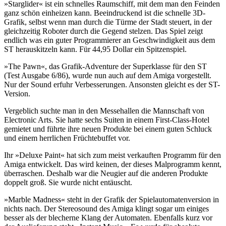
»Starglider« ist ein schnelles Raumschiff, mit dem man den Feinden
ganz schön einheizen kann. Beeindruckend ist die schnelle 3D-
Grafik, selbst wenn man durch die Türme der Stadt steuert, in der
gleichzeitig Roboter durch die Gegend stelzen. Das Spiel zeigt
endlich was ein guter Programmierer an Geschwindigkeit aus dem
ST herauskitzeln kann. Für 44,95 Dollar ein Spitzenspiel.
»The Pawn«, das Grafik-Adventure der Superklasse für den ST
(Test Ausgabe 6/86), wurde nun auch auf dem Amiga vorgestellt.
Nur der Sound erfuhr Verbesserungen. Ansonsten gleicht es der ST-
Version.
Vergeblich suchte man in den Messehallen die Mannschaft von
Electronic Arts. Sie hatte sechs Suiten in einem First-Class-Hotel
gemietet und führte ihre neuen Produkte bei einem guten Schluck
und einem herrlichen Früchtebuffet vor.
Ihr »Deluxe Paint« hat sich zum meist verkauften Programm für den
Amiga entwickelt. Das wird keinen, der dieses Malprogramm kennt,
überraschen. Deshalb war die Neugier auf die anderen Produkte
doppelt groß. Sie wurde nicht entäuscht.
»Marble Madness« steht in der Grafik der Spielautomatenversion in
nichts nach. Der Stereosound des Amiga klingt sogar um einiges
besser als der blecherne Klang der Automaten. Ebenfalls kurz vor