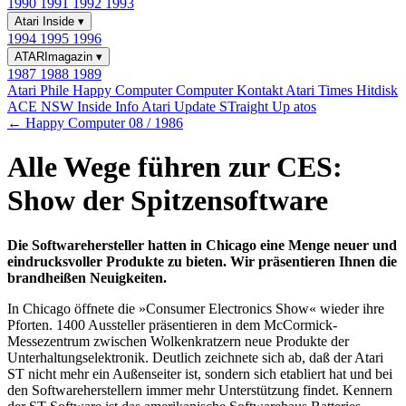
1990
1991
1992
1993
Atari Inside
▾
1994
1995
1996
ATARImagazin
▾
1987
1988
1989
Atari Phile
Happy Computer
Computer Kontakt
Atari Times
Hitdisk
ACE NSW Inside Info
Atari Update
STraight Up
atos
← Happy Computer 08 / 1986
Alle Wege führen zur CES:
Show der Spitzensoftware
Die Softwarehersteller hatten in Chicago eine Menge neuer und
eindrucksvoller Produkte zu bieten. Wir präsentieren Ihnen die
brandheißen Neuigkeiten.
In Chicago öffnete die »Consumer Electronics Show« wieder ihre
Pforten. 1400 Aussteller präsentieren in dem McCormick-
Messezentrum zwischen Wolkenkratzern neue Produkte der
Unterhaltungselektronik. Deutlich zeichnete sich ab, daß der Atari
ST nicht mehr ein Außenseiter ist, sondern sich etabliert hat und bei
den Softwareherstellern immer mehr Unterstützung findet. Kennern