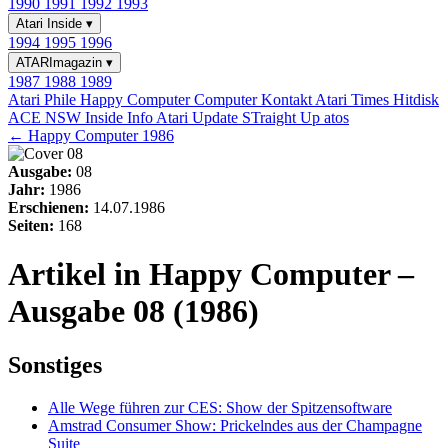
1990
1991
1992
1993
Atari Inside
▾
1994
1995
1996
ATARImagazin
▾
1987
1988
1989
Atari Phile
Happy Computer
Computer Kontakt
Atari Times
Hitdisk
ACE NSW Inside Info
Atari Update
STraight Up
atos
← Happy Computer 1986
Ausgabe:
08
Jahr:
1986
Erschienen:
14.07.1986
Seiten:
168
Artikel in Happy Computer –
Ausgabe 08 (1986)
Sonstiges
Alle Wege führen zur CES: Show der Spitzensoftware
Amstrad Consumer Show: Prickelndes aus der Champagne
Suite