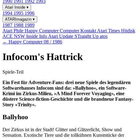
1990
1991
1992
1993
Atari Inside
▾
1994
1995
1996
ATARImagazin
▾
1987
1988
1989
Atari Phile
Happy Computer
Computer Kontakt
Atari Times
Hitdisk
ACE NSW Inside Info
Atari Update
STraight Up
atos
← Happy Computer 08 / 1986
Infocom's Hattrick
Spiele-Teil
Ein Fest für Adventure-Fans: drei neue Spiele des legendären
Softwarehauses Infocom sind da: »Ballyhoo«, ein Software-
Krimi im Zirkus-Milieu, »A Mind Forever Voyaging«, eine
düstere Science-fiction-Geschichte und die brandneue Fantasy-
Story »Trinity«.
Ballyhoo
Der Zirkus ist in der Stadt! Glitter und Glitzerlicht, Show und
Sensation. Exotische Tiere und die tollkühnen Kunststücke der