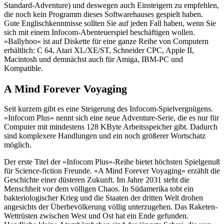
Standard-Adventure) und deswegen auch Einsteigern zu empfehlen,
die noch kein Programm dieses Softwarehauses gespielt haben.
Gute Englischkenntnisse sollten Sie auf jeden Fall haben, wenn Sie
sich mit einem Infocom-Abenteuerspiel beschäftigen wollen.
»Ballyhoo« ist auf Diskette für eine ganze Reihe von Computern
erhältlich: C 64, Atari XL/XE/ST, Schneider CPC, Apple II,
Macintosh und demnächst auch für Amiga, IBM-PC und
Kompatible.
A Mind Forever Voyaging
Seit kurzem gibt es eine Steigerung des Infocom-Spielvergnügens.
»Infocom Plus« nennt sich eine neue Adventure-Serie, die es nur für
Computer mit mindestens 128 KByte Arbeitsspeicher gibt. Dadurch
sind komplexere Handlungen und ein noch größerer Wortschatz
möglich.
Der erste Titel der »Infocom Plus«-Reihe bietet höchsten Spielgenuß
für Science-fiction Freunde. »A Mind Forever Voyaging« erzählt die
Geschichte einer düsteren Zukunft. Im Jahre 2031 steht die
Menschheit vor dem völligen Chaos. In Südamerika tobt ein
bakteriologischer Krieg und die Staaten der dritten Welt drohen
angesichts der Überbevölkerung völlig unterzugehen. Das Raketen-
Wettrüsten zwischen West und Ost hat ein Ende gefunden.