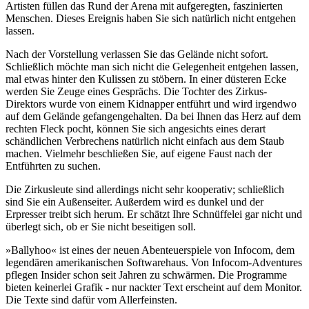
Artisten füllen das Rund der Arena mit aufgeregten, faszinierten
Menschen. Dieses Ereignis haben Sie sich natürlich nicht entgehen
lassen.
Nach der Vorstellung verlassen Sie das Gelände nicht sofort.
Schließlich möchte man sich nicht die Gelegenheit entgehen lassen,
mal etwas hinter den Kulissen zu stöbern. In einer düsteren Ecke
werden Sie Zeuge eines Gesprächs. Die Tochter des Zirkus-
Direktors wurde von einem Kidnapper entführt und wird irgendwo
auf dem Gelände gefangengehalten. Da bei Ihnen das Herz auf dem
rechten Fleck pocht, können Sie sich angesichts eines derart
schändlichen Verbrechens natürlich nicht einfach aus dem Staub
machen. Vielmehr beschließen Sie, auf eigene Faust nach der
Entführten zu suchen.
Die Zirkusleute sind allerdings nicht sehr kooperativ; schließlich
sind Sie ein Außenseiter. Außerdem wird es dunkel und der
Erpresser treibt sich herum. Er schätzt Ihre Schnüffelei gar nicht und
überlegt sich, ob er Sie nicht beseitigen soll.
»Ballyhoo« ist eines der neuen Abenteuerspiele von Infocom, dem
legendären amerikanischen Softwarehaus. Von Infocom-Adventures
pflegen Insider schon seit Jahren zu schwärmen. Die Programme
bieten keinerlei Grafik - nur nackter Text erscheint auf dem Monitor.
Die Texte sind dafür vom Allerfeinsten.