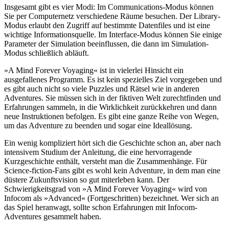
Insgesamt gibt es vier Modi: Im Communications-Modus können
Sie per Computernetz verschiedene Räume besuchen. Der Library-
Modus erlaubt den Zugriff auf bestimmte Datenfiles und ist eine
wichtige Informationsquelle. Im Interface-Modus können Sie einige
Parameter der Simulation beeinflussen, die dann im Simulation-
Modus schließlich abläuft.
»A Mind Forever Voyaging« ist in vielerlei Hinsicht ein
ausgefallenes Programm. Es ist kein spezielles Ziel vorgegeben und
es gibt auch nicht so viele Puzzles und Rätsel wie in anderen
Adventures. Sie müssen sich in der fiktiven Welt zurechtfinden und
Erfahrungen sammeln, in die Wirklichkeit zurückkehren und dann
neue Instruktionen befolgen. Es gibt eine ganze Reihe von Wegen,
um das Adventure zu beenden und sogar eine Ideallösung.
Ein wenig kompliziert hört sich die Geschichte schon an, aber nach
intensivem Studium der Anleitung, die eine hervorragende
Kurzgeschichte enthält, versteht man die Zusammenhänge. Für
Science-fiction-Fans gibt es wohl kein Adventure, in dem man eine
düstere Zukunftsvision so gut miterleben kann. Der
Schwierigkeitsgrad von »A Mind Forever Voyaging« wird von
Infocom als »Advanced« (Fortgeschritten) bezeichnet. Wer sich an
das Spiel heranwagt, sollte schon Erfahrungen mit Infocom-
Adventures gesammelt haben.