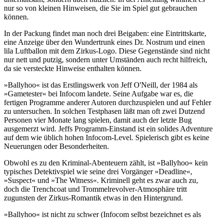
nur so von kleinen Hinweisen, die Sie im Spiel gut gebrauchen
können.
In der Packung findet man noch drei Beigaben: eine Eintrittskarte,
eine Anzeige über den Wundertrunk eines Dr. Nostrum und einen
lila Luftballon mit dem Zirkus-Logo. Diese Gegenstände sind nicht
nur nett und putzig, sondern unter Umständen auch recht hilfreich,
da sie versteckte Hinweise enthalten können.
»Ballyhoo« ist das Erstlingswerk von Jeff O'Neill, der 1984 als
»Gametester« bei Infocom landete. Seine Aufgabe war es, die
fertigen Programme anderer Autoren durchzuspielen und auf Fehler
zu untersuchen. In solchen Testphasen läßt man oft zwei Dutzend
Personen vier Monate lang spielen, damit auch der letzte Bug
ausgemerzt wird. Jeffs Programm-Einstand ist ein solides Adventure
auf dem wie üblich hohen Infocom-Level. Spielerisch gibt es keine
Neuerungen oder Besonderheiten.
Obwohl es zu den Kriminal-Abenteuern zählt, ist »Ballyhoo« kein
typisches Detektivspiel wie seine drei Vorgänger »Deadline«,
»Suspect« und »The Witness«. Kriminell geht es zwar auch zu,
doch die Trenchcoat und Trommelrevolver-Atmosphäre tritt
zugunsten der Zirkus-Romantik etwas in den Hintergrund.
»Ballyhoo« ist nicht zu schwer (Infocom selbst bezeichnet es als