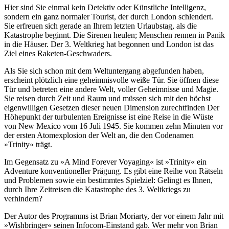
Hier sind Sie einmal kein Detektiv oder Künstliche Intelligenz,
sondern ein ganz normaler Tourist, der durch London schlendert.
Sie erfreuen sich gerade an Ihrem letzten Urlaubstag, als die
Katastrophe beginnt. Die Sirenen heulen; Menschen rennen in Panik
in die Häuser. Der 3. Weltkrieg hat begonnen und London ist das
Ziel eines Raketen-Geschwaders.
Als Sie sich schon mit dem Weltuntergang abgefunden haben,
erscheint plötzlich eine geheimnisvolle weiße Tür. Sie öffnen diese
Tür und betreten eine andere Welt, voller Geheimnisse und Magie.
Sie reisen durch Zeit und Raum und müssen sich mit den höchst
eigenwilligen Gesetzen dieser neuen Dimension zurechtfinden Der
Höhepunkt der turbulenten Ereignisse ist eine Reise in die Wüste
von New Mexico vom 16 Juli 1945. Sie kommen zehn Minuten vor
der ersten Atomexplosion der Welt an, die den Codenamen
»Trinity« trägt.
Im Gegensatz zu »A Mind Forever Voyaging« ist »Trinity« ein
Adventure konventioneller Prägung. Es gibt eine Reihe von Rätseln
und Problemen sowie ein bestimmtes Spielziel: Gelingt es Ihnen,
durch Ihre Zeitreisen die Katastrophe des 3. Weltkriegs zu
verhindern?
Der Autor des Programms ist Brian Moriarty, der vor einem Jahr mit
»Wishbringer« seinen Infocom-Einstand gab. Wer mehr von Brian