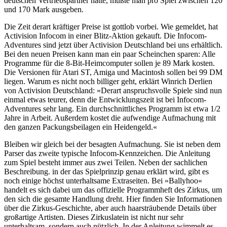
deutschen Vertriebspartner hatte, mußte man pro Spiel zwischen 120
und 170 Mark ausgeben.
Die Zeit derart kräftiger Preise ist gottlob vorbei. Wie gemeldet, hat
Activision Infocom in einer Blitz-Aktion gekauft. Die Infocom-
Adventures sind jetzt über Activision Deutschland bei uns erhältlich.
Bei den neuen Preisen kann man ein paar Scheinchen sparen: Alle
Programme für die 8-Bit-Heimcomputer sollen je 89 Mark kosten.
Die Versionen für Atari ST, Amiga und Macintosh sollen bei 99 DM
liegen. Warum es nicht noch billiger geht, erklärt Winrich Derlien
von Activision Deutschland: »Derart anspruchsvolle Spiele sind nun
einmal etwas teurer, denn die Entwicklungszeit ist bei Infocom-
Adventures sehr lang. Ein durchschnittliches Programm ist etwa 1/2
Jahre in Arbeit. Außerdem kostet die aufwendige Aufmachung mit
den ganzen Packungsbeilagen ein Heidengeld.«
Bleiben wir gleich bei der besagten Aufmachung. Sie ist neben dem
Parser das zweite typische Infocom-Kennzeichen. Die Anleitung
zum Spiel besteht immer aus zwei Teilen. Neben der sachlichen
Beschreibung. in der das Spielprinzip genau erklärt wird, gibt es
noch einige höchst unterhaltsame Extraseiten. Bei »Ballyhoo«
handelt es sich dabei um das offizielle Programmheft des Zirkus, um
den sich die gesamte Handlung dreht. Hier finden Sie Informationen
über die Zirkus-Geschichte, aber auch haarsträubende Details über
großartige Artisten. Dieses Zirkuslatein ist nicht nur sehr
unterhaltsam, sondern auch nützlich. In der Anleitung wimmelt es