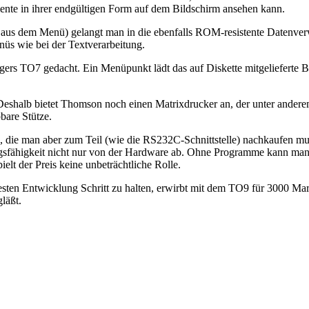
ente in ihrer endgültigen Form auf dem Bildschirm ansehen kann.
 aus dem Menü) gelangt man in die ebenfalls ROM-resistente Datenverw
üs wie bei der Textverarbeitung.
rs TO7 gedacht. Ein Menüpunkt lädt das auf Diskette mitgelieferte B
Deshalb bietet Thomson noch einen Matrixdrucker an, der unter anderem
bare Stütze.
 die man aber zum Teil (wie die RS232C-Schnittstelle) nachkaufen muß
ungsfähigkeit nicht nur von der Hardware ab. Ohne Programme kann ma
elt der Preis keine unbeträchtliche Rolle.
uesten Entwicklung Schritt zu halten, erwirbt mit dem TO9 für 3000 Mar
läßt.