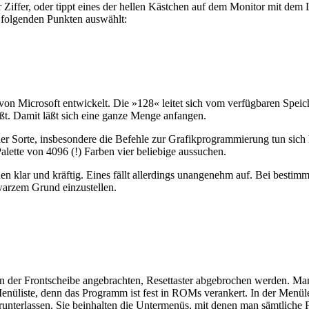
ffer, oder tippt eines der hellen Kästchen auf dem Monitor mit dem L
folgenden Punkten auswählt:
von Microsoft entwickelt. Die »128« leitet sich vom verfügbaren Speic
t. Damit läßt sich eine ganze Menge anfangen.
r Sorte, insbesondere die Befehle zur Grafikprogrammierung tun sich he
alette von 4096 (!) Farben vier beliebige aussuchen.
 klar und kräftig. Eines fällt allerdings unangenehm auf. Bei bestimmt
hwarzem Grund einzustellen.
an der Frontscheibe angebrachten, Resettaster abgebrochen werden. M
it Menüliste, denn das Programm ist fest in ROMs verankert. In der M
nterlassen. Sie beinhalten die Untermenüs, mit denen man sämtliche F