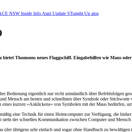
ACE NSW Inside Info
Atari Update
STraight Up
atos
9
 bietet Thomsons neues Flaggschiff. Eingabehilfen wie Maus ode
 ihre Bedienung eigentlich nur recht umständlich über Befehlsfolgen 
nd Mensch am besten und schnellsten über Symbole oder Stichworte ve
h eines kurzen »Anklickens« von Symbolen mit der Maus bedürfen, um
enmäßig eine Technik für einen Heimcomputer zur Verfügung, die bisher
it steht der schnellen Kommunikation zwischen Computer und Mensch
der übrigens sehr einfach und sogar ohne Handbuch zu bewältigen is