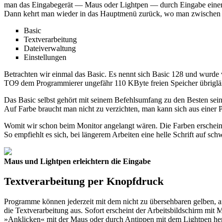
man das Eingabegerät — Maus oder Lightpen — durch Eingabe einer Zi
Dann kehrt man wieder in das Hauptmenü zurück, wo man zwischen 
Basic
Textverarbeitung
Dateiverwaltung
Einstellungen
Betrachten wir einmal das Basic. Es nennt sich Basic 128 und wurde 
TO9 dem Programmierer ungefähr 110 KByte freien Speicher übrigläß
Das Basic selbst gehört mit seinem Befehlsumfang zu den Besten seine
Auf Farbe braucht man nicht zu verzichten, man kann sich aus einer P
Womit wir schon beim Monitor angelangt wären. Die Farben erscheinen
So empfiehlt es sich, bei längerem Arbeiten eine helle Schrift auf sc
Maus und Lightpen erleichtern die Eingabe
Textverarbeitung per Knopfdruck
Programme können jederzeit mit dem nicht zu übersehbaren gelben, 
die Textverarbeitung aus. Sofort erscheint der Arbeitsbildschirm m
»Anklicken« mit der Maus oder durch Antippen mit dem Lightpen heru