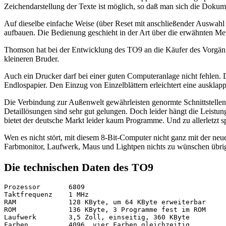
Zeichendarstellung der Texte ist möglich, so daß man sich die Dokum
Auf dieselbe einfache Weise (über Reset mit anschließender Auswahl
aufbauen. Die Bedienung geschieht in der Art über die erwähnten Men
Thomson hat bei der Entwicklung des TO9 an die Käufer des Vorgänge
kleineren Bruder.
Auch ein Drucker darf bei einer guten Computeranlage nicht fehlen. 
Endlospapier. Den Einzug von Einzelblättern erleichtert eine ausklapp
Die Verbindung zur Außenwelt gewährleisten genormte Schnittstellen,
Detaillösungen sind sehr gut gelungen. Doch leider hängt die Leist
bietet der deutsche Markt leider kaum Programme. Und zu allerletzt spi
Wen es nicht stört, mit diesem 8-Bit-Computer nicht ganz mit der ne
Farbmonitor, Laufwerk, Maus und Lightpen nichts zu wünschen übrig
Die technischen Daten des TO9
Prozessor	6809

Taktfrequenz  	1 MHz

RAM             128 KByte, um 64 KByte erweiterbar

ROM             136 KByte, 3 Programme fest im ROM

Laufwerk       	3,5 Zoll, einseitig, 360 KByte

Farben          4096, vier Farben gleichzeitig
