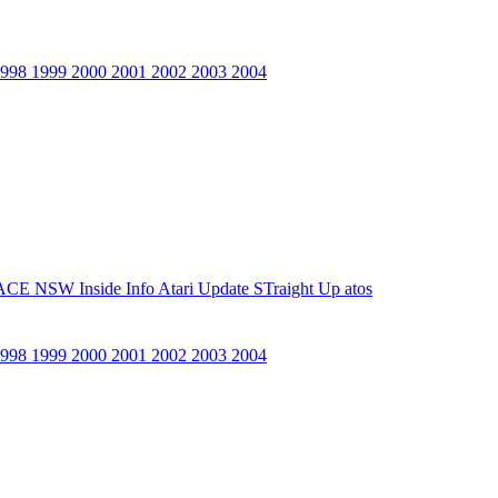
1998
1999
2000
2001
2002
2003
2004
ACE NSW Inside Info
Atari Update
STraight Up
atos
1998
1999
2000
2001
2002
2003
2004