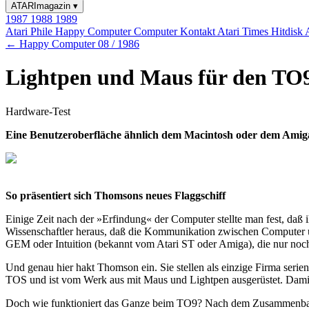
ATARImagazin
▾
1987
1988
1989
Atari Phile
Happy Computer
Computer Kontakt
Atari Times
Hitdisk
← Happy Computer 08 / 1986
Lightpen und Maus für den TO
Hardware-Test
Eine Benutzeroberfläche ähnlich dem Macintosh oder dem Amiga
So präsentiert sich Thomsons neues Flaggschiff
Einige Zeit nach der »Erfindung« der Computer stellte man fest, daß
Wissenschaftler heraus, daß die Kommunikation zwischen Computer u
GEM oder Intuition (bekannt vom Atari ST oder Amiga), die nur noc
Und genau hier hakt Thomson ein. Sie stellen als einzige Firma seri
TOS und ist vom Werk aus mit Maus und Lightpen ausgerüstet. Dam
Doch wie funktioniert das Ganze beim TO9? Nach dem Zusammenbau (