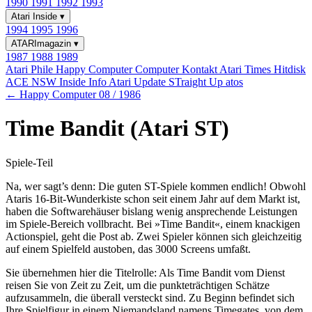
1990
1991
1992
1993
Atari Inside
▾
1994
1995
1996
ATARImagazin
▾
1987
1988
1989
Atari Phile
Happy Computer
Computer Kontakt
Atari Times
Hitdisk
ACE NSW Inside Info
Atari Update
STraight Up
atos
← Happy Computer 08 / 1986
Time Bandit (Atari ST)
Spiele-Teil
Na, wer sagt’s denn: Die guten ST-Spiele kommen endlich! Obwohl
Ataris 16-Bit-Wunderkiste schon seit einem Jahr auf dem Markt ist,
haben die Softwarehäuser bislang wenig ansprechende Leistungen
im Spiele-Bereich vollbracht. Bei »Time Bandit«, einem knackigen
Actionspiel, geht die Post ab. Zwei Spieler können sich gleichzeitig
auf einem Spielfeld austoben, das 3000 Screens umfaßt.
Sie übernehmen hier die Titelrolle: Als Time Bandit vom Dienst
reisen Sie von Zeit zu Zeit, um die punkteträchtigen Schätze
aufzusammeln, die überall versteckt sind. Zu Beginn befindet sich
Ihre Spielfigur in einem Niemandsland namens Timegates, von dem