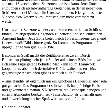
aus man 16 verschiedene Zeitzonen bereisen kann. Jene Zonen
entpuppen sich als labyrinthartige Gegenden, in denen neben den
Schätzen allerlei Monster Ihr Unwesen treiben. Hier gilt das erste
Videospieler-Gesetz: Alles umpusten, um nicht vernascht zu
werden!
Um aus einer Zeitzone wieder zu entkommen, muß man Schlüssel
finden, um abgesperrte Gegenden zu betreten und schließlich den
Ausgang finden. Jede Zone bietet gleich 16 verschiedene Level und
ist etwa zwölf Bildschirme groß. So kommt das Programm auf die
üppige Länge von gut 350 KByte.
Besonderen Spaß macht die Zeithüpferei zu zweit. Durch
Bildschirmsplitting sieht jeder Spieler auf seinem Bildschirm, wo
sich seine Figur gerade befindet. Man kann so im Teamwork
kooperieren, aber auch destruktive Kräfte walten lassen - fürs
gegenseitige Abschießen gibt es nämlich auch Punkte!
»Time Bandit« ist eigentlich nur ein gehobenes Ballerspiel, aber sehr
gut gemacht. Das Programm ist sehr schnell, hat prächtige Farben
und gekonnte Animation. ST-Besitzern, die Actionspiele mögen und
einen Farbmonitor besitzen, sei »Time Bandit« als unterhaltsamer
und abwechslungsreicher Spaß wärmstens empfohlen.
Heinrich Lenhardt