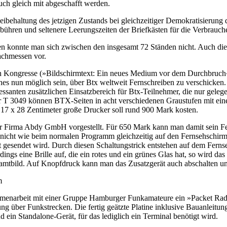
auch gleich mit abgeschafft werden.
Beibehaltung des jetzigen Zustands bei gleichzeitiger Demokratisierun
bühren und seltenere Leerungszeiten der Briefkästen für die Verbrauc
n konnte man sich zwischen den insgesamt 72 Ständen nicht. Auch die 
achmessen vor.
n Kongresse (»Bildschirmtext: Ein neues Medium vor dem Durchbruch«)
hes nun möglich sein, über Btx weltweit Fernschreiben zu verschicke
santen zusätzlichen Einsatzbereich für Btx-Teilnehmer, die nur geleg
r T 3049 können BTX-Seiten in acht verschiedenen Graustufen mit ein
 17 x 28 Zentimeter große Drucker soll rund 900 Mark kosten.
 Firma Abdy GmbH vorgestellt. Für 650 Mark kann man damit sein Fern
 nicht wie beim normalen Programm gleichzeitig auf den Fernsehschirm
 gesendet wird. Durch diesen Schaltungstrick entstehen auf dem Ferns
ngs eine Brille auf, die ein rotes und ein grünes Glas hat, so wird das
esamtbild. Auf Knopfdruck kann man das Zusatzgerät auch abschalten u
m
mmenarbeit mit einer Gruppe Hamburger Funkamateure ein »Packet Radi
ng über Funkstrecken. Die fertig geätzte Platine inklusive Bauanleitu
ein Standalone-Gerät, für das lediglich ein Terminal benötigt wird.