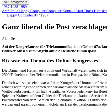
ATARImagazin
▾
1987
1988
1989
Atari Phile
Happy Computer
Computer Kontakt
Atari Times
Hitdisk
← Happy Computer 04 / 1987
Ganz liberal die Post zerschlage
Aktuelles
Auf der Kongreßmesse für Telekommunikation, »Online 87«, fand
Politiker bliesen zum Angriff auf die Deutsche Bundespost.
Btx war ein Thema des Online-Kongresses
Die Damen und Herren aus Politik und Wirtschaft waren unter sich im
2500 Teilnehmer über Telekommunikation in Europa, über Büro-, Kab
Deutlich wie sonst selten war auf dem Kongreß der Unmut der Priva
seiner Eröffnungsrede sprach der parlamentarische Staatssekretär i
Wettbewerbsbereich«, Er hielt »staatliches Vorsorgedenken« im Berei
Spiel der Kräfte« auf dem Gebiet der Telekommunikations-Serviceleis
Paketdienstes von dem Bereich der Telekommunikation. Er kritisierte
werden und sprach von einem »Klotz am Bein der Telekommunikation«