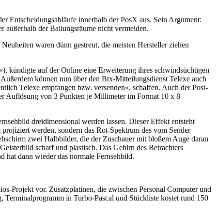
g der Entscheidungsabläufe innerhalb der PosX aus. Sein Argument:
her außerhalb der Ballungsräume nicht vermeiden.
Neuheiten waren dünn gestreut, die meisten Hersteller ziehen
, kündigte auf der Online eine Erweiterung ihres schwindsüchtigen
n. Außerdem können nun über den Btx-Mitteilungsdienst Telexe auch
entlich Telexe empfangen bzw. versenden«, schaffen. Auch der Post-
er Auflösung von 3 Punkten je Millimeter im Format 10 x 8
sehbild dreidimensional werden lassen. Dieser Effekt entsteht
 projiziert werden, sondern das Rot-Spektrum des vom Sender
ehschirm zwei Halbbilder, die der Zuschauer mit bloßem Auge daran
 Geisterbild scharf und plastisch. Das Gehirn des Betrachters
nd hat dann wieder das normale Fernsehbild.
os-Projekt vor. Zusatzplatinen, die zwischen Personal Computer und
ng, Terminalprogramm in Turbo-Pascal und Stückliste kostet rund 150