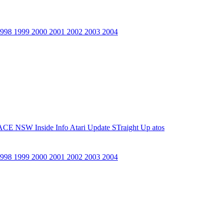
1998
1999
2000
2001
2002
2003
2004
ACE NSW Inside Info
Atari Update
STraight Up
atos
1998
1999
2000
2001
2002
2003
2004