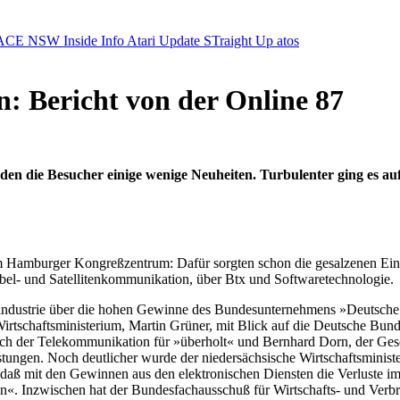
ACE NSW Inside Info
Atari Update
STraight Up
atos
n: Bericht von der Online 87
en die Besucher einige wenige Neuheiten. Turbulenter ging es au
 Hamburger Kongreßzentrum: Dafür sorgten schon die gesalzenen Eintri
el- und Satellitenkommunikation, über Btx und Softwaretechnologie.
tindustrie über die hohen Gewinne des Bundesunternehmens »Deutsche B
m Wirtschaftsministerium, Martin Grüner, mit Blick auf die Deutsche 
ch der Telekommunikation für »überholt« und Bernhard Dorn, der Geschäf
tungen. Noch deutlicher wurde der niedersächsische Wirtschaftsministe
 daß mit den Gewinnen aus den elektronischen Diensten die Verluste i
. Inzwischen hat der Bundesfachausschuß für Wirtschafts- und Verbrau