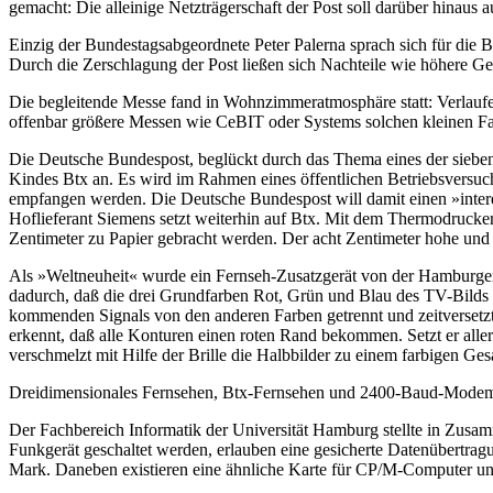
gemacht: Die alleinige Netzträgerschaft der Post soll darüber hinaus 
Einzig der Bundestagsabgeordnete Peter Palerna sprach sich für die 
Durch die Zerschlagung der Post ließen sich Nachteile wie höhere Ge
Die begleitende Messe fand in Wohnzimmeratmosphäre statt: Verlaufe
offenbar größere Messen wie CeBIT oder Systems solchen kleinen F
Die Deutsche Bundespost, beglückt durch das Thema eines der siebe
Kindes Btx an. Es wird im Rahmen eines öffentlichen Betriebsversuc
empfangen werden. Die Deutsche Bundespost will damit einen »interes
Hoflieferant Siemens setzt weiterhin auf Btx. Mit dem Thermodrucke
Zentimeter zu Papier gebracht werden. Der acht Zentimeter hohe und
Als »Weltneuheit« wurde ein Fernseh-Zusatzgerät von der Hamburger
dadurch, daß die drei Grundfarben Rot, Grün und Blau des TV-Bilds
kommenden Signals von den anderen Farben getrennt und zeitversetzt
erkennt, daß alle Konturen einen roten Rand bekommen. Setzt er allerdi
verschmelzt mit Hilfe der Brille die Halbbilder zu einem farbigen G
Dreidimensionales Fernsehen, Btx-Fernsehen und 2400-Baud-Mode
Der Fachbereich Informatik der Universität Hamburg stellte in Zusa
Funkgerät geschaltet werden, erlauben eine gesicherte Datenübertragu
Mark. Daneben existieren eine ähnliche Karte für CP/M-Computer und 