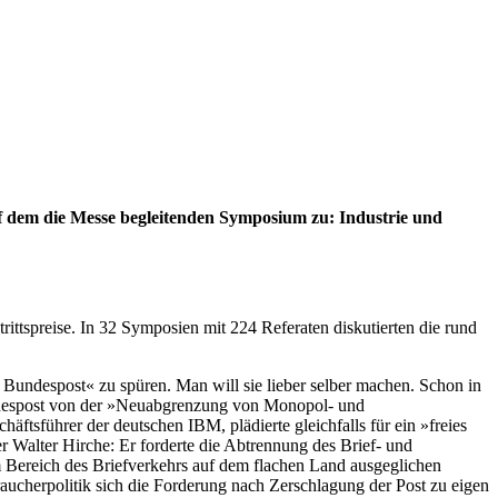
f dem die Messe begleitenden Symposium zu: Industrie und
ttspreise. In 32 Symposien mit 224 Referaten diskutierten die rund
undespost« zu spüren. Man will sie lieber selber machen. Schon in
Bundespost von der »Neuabgrenzung von Monopol- und
tsführer der deutschen IBM, plädierte gleichfalls für ein »freies
r Walter Hirche: Er forderte die Abtrennung des Brief- und
m Bereich des Briefverkehrs auf dem flachen Land ausgeglichen
cherpolitik sich die Forderung nach Zerschlagung der Post zu eigen