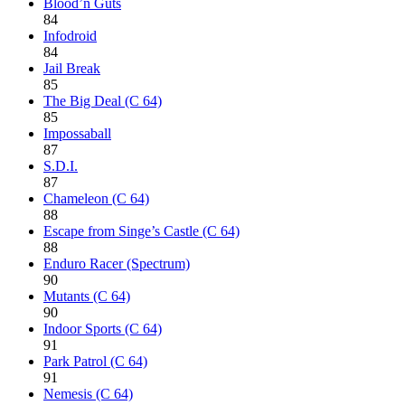
Blood’n Guts
84
Infodroid
84
Jail Break
85
The Big Deal (C 64)
85
Impossaball
87
S.D.I.
87
Chameleon (C 64)
88
Escape from Singe’s Castle (C 64)
88
Enduro Racer (Spectrum)
90
Mutants (C 64)
90
Indoor Sports (C 64)
91
Park Patrol (C 64)
91
Nemesis (C 64)