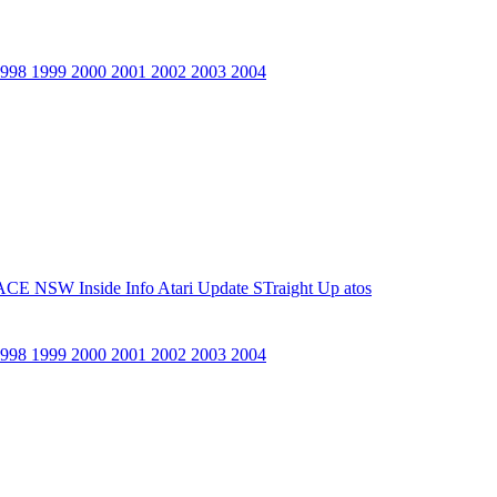
1998
1999
2000
2001
2002
2003
2004
ACE NSW Inside Info
Atari Update
STraight Up
atos
1998
1999
2000
2001
2002
2003
2004