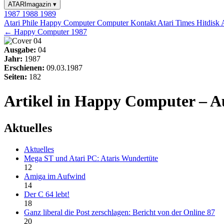
ATARImagazin
▾
1987
1988
1989
Atari Phile
Happy Computer
Computer Kontakt
Atari Times
Hitdisk
← Happy Computer 1987
Ausgabe:
04
Jahr:
1987
Erschienen:
09.03.1987
Seiten:
182
Artikel in Happy Computer – A
Aktuelles
Aktuelles
Mega ST und Atari PC: Ataris Wundertüte
12
Amiga im Aufwind
14
Der C 64 lebt!
18
Ganz liberal die Post zerschlagen: Bericht von der Online 87
20