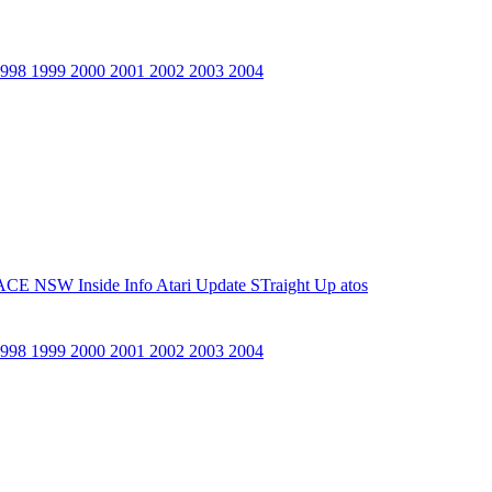
1998
1999
2000
2001
2002
2003
2004
ACE NSW Inside Info
Atari Update
STraight Up
atos
1998
1999
2000
2001
2002
2003
2004