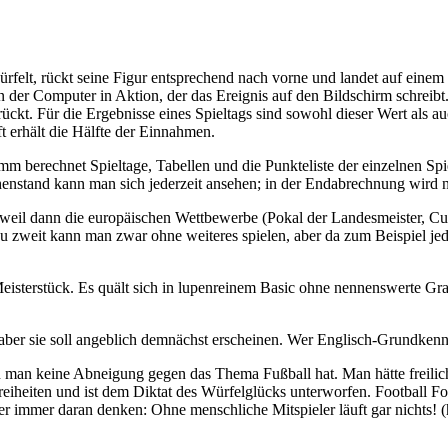
ürfelt, rückt seine Figur entsprechend nach vorne und landet auf ei
dann der Computer in Aktion, der das Ereignis auf den Bildschirm schrei
rückt. Für die Ergebnisse eines Spieltags sind sowohl dieser Wert als 
 erhält die Hälfte der Einnahmen.
berechnet Spieltage, Tabellen und die Punkteliste der einzelnen Spiele
tand kann man sich jederzeit ansehen; in der Endabrechnung wird noch
nt, weil dann die europäischen Wettbewerbe (Pokal der Landesmeister,
 zweit kann man zwar ohne weiteres spielen, aber da zum Beispiel jed
eisterstück. Es quält sich in lupenreinem Basic ohne nennenswerte Gra
aber sie soll angeblich demnächst erscheinen. Wer Englisch-Grundkennt
 man keine Abneigung gegen das Thema Fußball hat. Man hätte freilich
eiheiten und ist dem Diktat des Würfelglücks unterworfen. Football For
ber immer daran denken: Ohne menschliche Mitspieler läuft gar nichts! (