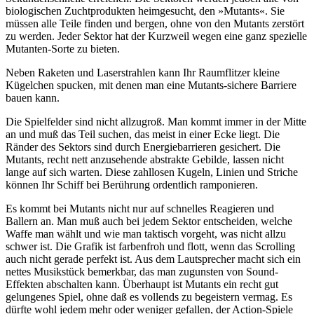
biologischen Zuchtprodukten heimgesucht, den »Mutants«. Sie
müssen alle Teile finden und bergen, ohne von den Mutants zerstört
zu werden. Jeder Sektor hat der Kurzweil wegen eine ganz spezielle
Mutanten-Sorte zu bieten.
Neben Raketen und Laserstrahlen kann Ihr Raumflitzer kleine
Kügelchen spucken, mit denen man eine Mutants-sichere Barriere
bauen kann.
Die Spielfelder sind nicht allzugroß. Man kommt immer in der Mitte
an und muß das Teil suchen, das meist in einer Ecke liegt. Die
Ränder des Sektors sind durch Energiebarrieren gesichert. Die
Mutants, recht nett anzusehende abstrakte Gebilde, lassen nicht
lange auf sich warten. Diese zahllosen Kugeln, Linien und Striche
können Ihr Schiff bei Berührung ordentlich ramponieren.
Es kommt bei Mutants nicht nur auf schnelles Reagieren und
Ballern an. Man muß auch bei jedem Sektor entscheiden, welche
Waffe man wählt und wie man taktisch vorgeht, was nicht allzu
schwer ist. Die Grafik ist farbenfroh und flott, wenn das Scrolling
auch nicht gerade perfekt ist. Aus dem Lautsprecher macht sich ein
nettes Musikstück bemerkbar, das man zugunsten von Sound-
Effekten abschalten kann. Überhaupt ist Mutants ein recht gut
gelungenes Spiel, ohne daß es vollends zu begeistern vermag. Es
dürfte wohl jedem mehr oder weniger gefallen, der Action-Spiele