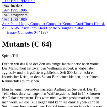
1990
1991
1992
1993
Atari Inside
▾
1994
1995
1996
ATARImagazin
▾
1987
1988
1989
Atari Phile
Happy Computer
Computer Kontakt
Atari Times
Hitdisk
ACE NSW Inside Info
Atari Update
STraight Up
atos
← Happy Computer 04 / 1987
Mutants (C 64)
Spiele-Teil
Drehen wir das Rad der Zeit um einige Jahrhunderte nach vorne:
Die Menschheit hat zwar den Weltraum erobert, ist dabei aber
aggressiv und kriegslüstern geblieben. Seit 600 Jahren tobt ein
kosmischer Krieg, in dem Sie an Bord eines kleinen, aber feinen
Raumschiffs mitmischen.
Man hat einen besonders haarigen Auftrag für Sie parat: Die 15
Teile eines durchschlagenden Waffensystems sind in 15 Sektoren
der Galaxis verstreut. Das wäre nicht weiter problematisch, denn
man weiß, wo die Teile liegen und kann sie dank Hyper-Zapp in
Sekundenschnelle erreichen. Die Sektoren werden jedoch alle von