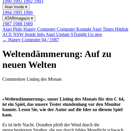
1990
1991
1992
1993
Atari Inside
▾
1994
1995
1996
ATARImagazin
▾
1987
1988
1989
Atari Phile
Happy Computer
Computer Kontakt
Atari Times
Hitdisk
ACE NSW Inside Info
Atari Update
STraight Up
atos
← Happy Computer 04 / 1987
Weltendämmerung: Auf zu
neuen Welten
Commodore Listinq des Monats
»Weltendämmerung«, unser Listing des Monats für den C 64,
ist ein Spiel, das unsere Tester stundenlang vor den Monitor
bannte. Lesen Sie, wie der Autor auf die Idee zu diesem Spiel
kam.
Es ist tiefe Nacht. Draußen pfeift der Wind durch die
menschenleeren Straßen, die nur durch fahles Mondlicht schwach