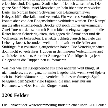
erleuchtet sind. Die ganze Stadt scheint friedlich zu schlafen. Die
ganze Stadt? Nein, zwei Menschen grübeln über eine verzwickte
Lage. Im Norden haben Schwärme von Blutsaugern zwei
Kriegsschiffe überfallen und versenkt. Ein weiteres Vordringen
konnte aber von den Bogenschützen verhindert werden. Der Kampf
um die alles entscheidende Brücke tobt noch immer unvermindert.
Zwei Tore wurden schon mit Rammböcken eingeschlagen, und die
Reiter haben Schwierigkeiten, sich gegen die Axtmänner und die
Wolfsreiter zu behaupten. Der letzte Schlagabtausch hat viele das
Leben gekostet, besonders weil die Lindwürmer die Adler am
Südflügel fast vollständig aufgerieben haben. Die Verteidiger hätten
doch nicht so viele ihrer Truppen in den inneren Verteidigungsring
zurückziehen sollen. Aber der Stratege der Verteidiger hat ja jetzt
Gelegenheit die Truppen neu zu formieren.
Was hier wie ein Kriegsbericht aus einer anderen Welt klingt, ist
nicht anderes, als ein ganz normaler Lagebericht, wenn zwei Spieler
sich in »Weltendämmerung« vertiefen. In diesem Strategie-Spiel
begegnen dem Spieler viele Figuren, die man sonst nur aus
Romanen wie »Der Herr der Ringe« kennt.
3200 Felder
Die Schlacht der Weltendämmerung findet in einer über 3200 Felder