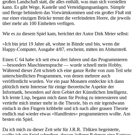
großen Landschaft statt, die alles enthält, was man sich vorstellen
kann. Es gibt Wege, Kastelle und Verteidigungsanlagen. Sümpfe
und Berge behindern das Vorwärtskommen und ein großer Fluß mit
nur einer einzigen Brücke trennt die verfeindeten Heere, die jeweils
über mehr als 100 Einheiten verfügen.
Wie es zu diesem Spiel kam, berichtet der Autor Dirk Meier selbst:
»Ich bin jetzt 19 Jahre alt, wohne in Bünde und bin, wenn die
Happy-Computer, Ausgabe 4/87, erscheint, mitten im Abiturstreß.
Einen C 64 habe ich seit etwa drei Jahren und das Programmieren
—besonders Maschinensprache — wurde schnell mein Hobby.
Während dieser Zeit schrieb ich eine ganze Reihe von zum Teil sehr
unterschiedlichen Programmen, von denen mehrere auch
veröffentlicht wurden. Vor ein paar Monaten entdeckte ich dann
plötzlich mein Interesse für einige theoretische Aspekte der
Informatik, besonders auf dem Gebiet der Künstlichen Intelligenz.
Ich lernte Lisp, begann mich dann für Prolog zu interessieren und
vertiefte mich immer mehr in die Theorie, bis es mir irgendwann
einfach in den Fingern kribbelte und ich nach aller grauen Theorie
endlich mal wieder etwas »Handfestes« programmieren wollte. Am
besten ein Spiel.
Da ich mich zu dieser Zeit sehr für J.R.R. Tblkien begeisterte,
wollte ich ein Spiel schreiben, dessen äußerer Rahmen eine Fantasy-