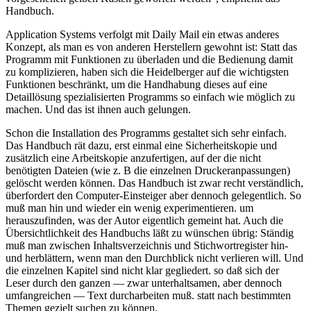
Handbuch.
Application Systems verfolgt mit Daily Mail ein etwas anderes
Konzept, als man es von anderen Herstellern gewohnt ist: Statt das
Programm mit Funktionen zu überladen und die Bedienung damit
zu komplizieren, haben sich die Heidelberger auf die wichtigsten
Funktionen beschränkt, um die Handhabung dieses auf eine
Detaillösung spezialisierten Programms so einfach wie möglich zu
machen. Und das ist ihnen auch gelungen.
Schon die Installation des Programms gestaltet sich sehr einfach.
Das Handbuch rät dazu, erst einmal eine Sicherheitskopie und
zusätzlich eine Arbeitskopie anzufertigen, auf der die nicht
benötigten Dateien (wie z. B die einzelnen Druckeranpassungen)
gelöscht werden können. Das Handbuch ist zwar recht verständlich,
überfordert den Computer-Einsteiger aber dennoch gelegentlich. So
muß man hin und wieder ein wenig experimentieren. um
herauszufinden, was der Autor eigentlich gemeint hat. Auch die
Übersichtlichkeit des Handbuchs läßt zu wünschen übrig: Ständig
muß man zwischen Inhaltsverzeichnis und Stichwortregister hin-
und herblättern, wenn man den Durchblick nicht verlieren will. Und
die einzelnen Kapitel sind nicht klar gegliedert. so daß sich der
Leser durch den ganzen — zwar unterhaltsamen, aber dennoch
umfangreichen — Text durcharbeiten muß. statt nach bestimmten
Themen gezielt suchen zu können.