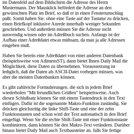
im Datenfeld auf dem Bildschirm die Adresse des Herrn
Mustermann. Der Mausklick befördert die Adresse an den
gewünschten Platz im Brief, so daß er in einen Fensterumschlag
paßt. Somit haben Sie. ohne eine Taste auf der Tastatur zu drücken,
einen Briefkopf inklusive Anrede innerhalb weniger Sekunden
geschrieben. Und außerdem müssen Sie die Adresse nicht
auswendig wissen oder im Adreßbuch suchen. Anfangs ist der
Aufbau einer Adreßdatei etwas mühsam, da man ja alle Adressen
eingeben muß.
Haben Sie bereits eine Adreßdatei von einer anderen Datenbank
(beispielsweise von AdimensST), dann bietet Ihnen Daily Mail die
Möglichkeit, diese Daten zu übernehmen. Voraussetzung ist
lediglich, daß die Daten als ASCII-Datei vorhegen müssen, was
aber die meisten Datenbanken können.
Es gibt zahlreiche Formulierungen. die sich in jedem Brief
wiederholen "Mit freundlichen Grüßen" beispielsweise. Auch
diesen Schlußsatz können Sie mit einem Tastendruck in den Text
einfügen. Dafür ist die sogenannte Makro-Funktion zuständig. Sie
drücken gleichzeitig die linke Shifl-Taste und eine der zehn
Funktionstasten und schon wird der Text automatisch in den Brief
eingefügt. Wenn Sie die rechte Shift-Taste mit einer Funktionstaste
kombinieren, dann können Sie den Makro-Text verändern. Darüber
hinaus bietet Daily Mail auch Textbausteine an. falls Sie fertige