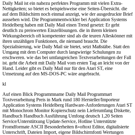
Daily Mail ist ein nahezu perfektes Programm mit vielen Extra-
Nettigkeiten; so bietet es beispielsweise eine Seiten-Übersicht. die
auf dem Bildschirm noch einmal anzeigt, wie der ausgedruckte Brief
aussehen wird. Die Programmentwickler bei Application Systems
Heidelberg haben mit Daily Mail einen Trend gesetzt: Er geht
deutlich zu preiswerten Einzellösungen. die in ihrem kleinen
Wirkungsbereich oft kompetenter sind als die teuren Alleskönner mit
ihren unzähligen Funktionen, die niemand braucht. Die
Spezialisierung, wie Daily Mail sie bietet, setzt Maßstäbe. Statt den
Umgang mit dem Computer durch langwierige Schulungen zu
erschweren. wie das bei umfangreichen Textverarbeitungen der Fall
ist. geht die Arbeit mit Daily Mail vom ersten Tag an leicht von der
Hand. Leider gibt es Daily Mail nur für den Atari ST, eine
Umsetzung auf den MS-DOS-PC wäre angebracht.
kl
Auf einen Blick Programmname Daily Mail Programmart
Toxtverarbeitung Preis in Mark rund 180 Hersteller/Importeur
Application Systems Heidelberg Hardware-Anforderungen Atari ST
mit Monochrom Monitor Kopierschutz nein Lieferumfang Diskette,
Handbuch Handbuch Ausführung Umfong deutsch 1,20 Seiten
Service/Unterstütxung Update-Service, Hotline Unterstützte
Fromdformate ASCII Besonderheiten ß»oftoxt Editor, digitalisierte
Unterschrift, Dateien Import, eigene Bildschirmfonti Wertungen