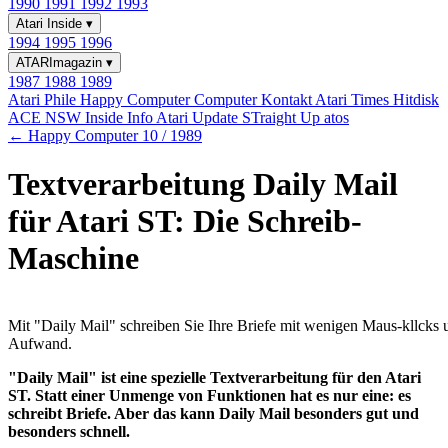
1990
1991
1992
1993
Atari Inside
▾
1994
1995
1996
ATARImagazin
▾
1987
1988
1989
Atari Phile
Happy Computer
Computer Kontakt
Atari Times
Hitdisk
ACE NSW Inside Info
Atari Update
STraight Up
atos
← Happy Computer 10 / 1989
Textverarbeitung Daily Mail
für Atari ST: Die Schreib-
Maschine
Mit "Daily Mail" schreiben Sie Ihre Briefe mit wenigen Maus-kllcks
Aufwand.
"Daily Mail" ist eine spezielle Textverarbeitung für den Atari
ST. Statt einer Unmenge von Funktionen hat es nur eine: es
schreibt Briefe. Aber das kann Daily Mail besonders gut und
besonders schnell.