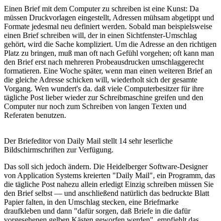
Einen Brief mit dem Computer zu schreiben ist eine Kunst: Da
müssen Druckvorlagen eingestellt, Adressen mühsam abgetippt und
Formate jedesmal neu definiert werden. Sobald man beispielsweise
einen Brief schreiben will, der in einen Sichtfenster-Umschlag
gehört, wird die Sache kompliziert. Um die Adresse an den richtigen
Platz zu bringen, muß man oft nach Gefühl vorgehen; oft kann man
den Brief erst nach mehreren Probeausdrucken umschlaggerecht
formatieren. Eine Woche später, wenn man einen weiteren Brief an
die gleiche Adresse schicken will, wiederholt sich der gesamte
Vorgang. Wen wundert's da. daß viele Computerbesitzer für ihre
tägliche Post lieber wieder zur Schreibmaschine greifen und den
Computer nur noch zum Schreiben von langen Texten und
Referaten benutzen.
Der Briefeditor von Daily Mail stellt 14 sehr leserliche
Bildschirmschriften zur Verfügung.
Das soll sich jedoch ändern. Die Heidelberger Software-Designer
von Application Systems kreierten "Daily Mail", ein Programm, das
die tägliche Post nahezu allein erledigt Einzig schreiben müssen Sie
den Brief selbst — und anschließend natürlich das bedruckte Blatt
Papier falten, in den Umschlag stecken, eine Briefmarke
draufkleben und dann "dafür sorgen, daß Briefe in die dafür
vorgesehenen gelben Kästen geworfen werden", empfiehlt das