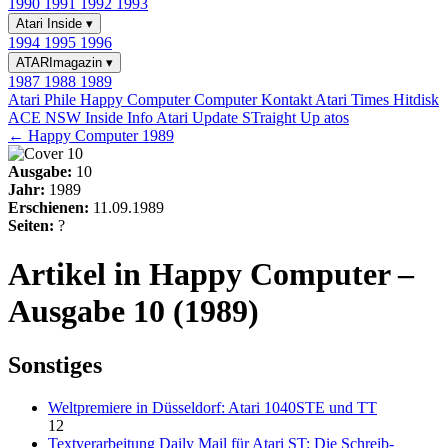
1990
1991
1992
1993
Atari Inside
▾
1994
1995
1996
ATARImagazin
▾
1987
1988
1989
Atari Phile
Happy Computer
Computer Kontakt
Atari Times
Hitdisk
ACE NSW Inside Info
Atari Update
STraight Up
atos
← Happy Computer 1989
Ausgabe:
10
Jahr:
1989
Erschienen:
11.09.1989
Seiten:
?
Artikel in Happy Computer –
Ausgabe 10 (1989)
Sonstiges
Weltpremiere in Düsseldorf: Atari 1040STE und TT
12
Textverarbeitung Daily Mail für Atari ST: Die Schreib-