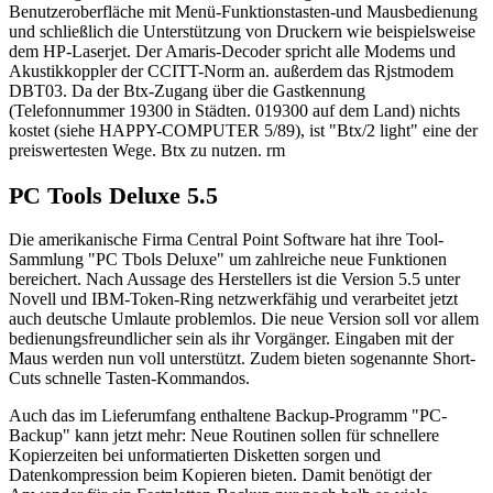
Benutzeroberfläche mit Menü-Funktionstasten-und Mausbedienung
und schließlich die Unterstützung von Druckern wie beispielsweise
dem HP-Laserjet. Der Amaris-Decoder spricht alle Modems und
Akustikkoppler der CCITT-Norm an. außerdem das Rjstmodem
DBT03. Da der Btx-Zugang über die Gastkennung
(Telefonnummer 19300 in Städten. 019300 auf dem Land) nichts
kostet (siehe HAPPY-COMPUTER 5/89), ist "Btx/2 light" eine der
preiswertesten Wege. Btx zu nutzen. rm
PC Tools Deluxe 5.5
Die amerikanische Firma Central Point Software hat ihre Tool-
Sammlung "PC Tbols Deluxe" um zahlreiche neue Funktionen
bereichert. Nach Aussage des Herstellers ist die Version 5.5 unter
Novell und IBM-Token-Ring netzwerkfähig und verarbeitet jetzt
auch deutsche Umlaute problemlos. Die neue Version soll vor allem
bedienungsfreundlicher sein als ihr Vorgänger. Eingaben mit der
Maus werden nun voll unterstützt. Zudem bieten sogenannte Short-
Cuts schnelle Tasten-Kommandos.
Auch das im Lieferumfang enthaltene Backup-Programm "PC-
Backup" kann jetzt mehr: Neue Routinen sollen für schnellere
Kopierzeiten bei unformatierten Disketten sorgen und
Datenkompression beim Kopieren bieten. Damit benötigt der