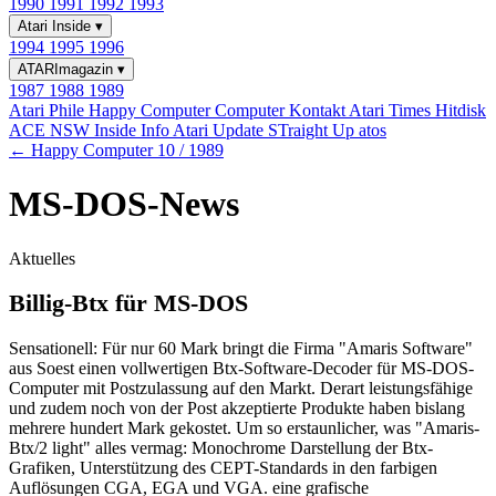
1990
1991
1992
1993
Atari Inside
▾
1994
1995
1996
ATARImagazin
▾
1987
1988
1989
Atari Phile
Happy Computer
Computer Kontakt
Atari Times
Hitdisk
ACE NSW Inside Info
Atari Update
STraight Up
atos
← Happy Computer 10 / 1989
MS-DOS-News
Aktuelles
Billig-Btx für MS-DOS
Sensationell: Für nur 60 Mark bringt die Firma "Amaris Software"
aus Soest einen vollwertigen Btx-Software-Decoder für MS-DOS-
Computer mit Postzulassung auf den Markt. Derart leistungsfähige
und zudem noch von der Post akzeptierte Produkte haben bislang
mehrere hundert Mark gekostet. Um so erstaunlicher, was "Amaris-
Btx/2 light" alles vermag: Monochrome Darstellung der Btx-
Grafiken, Unterstützung des CEPT-Standards in den farbigen
Auflösungen CGA, EGA und VGA. eine grafische