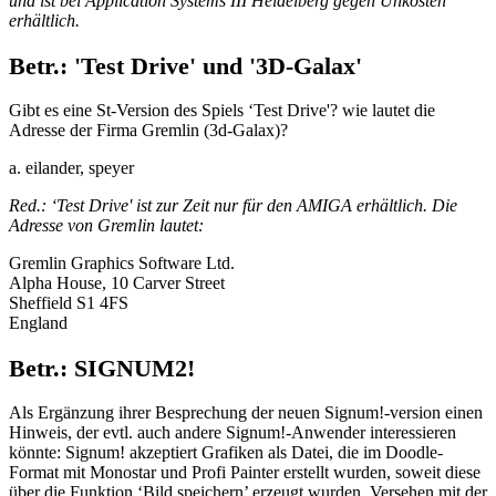
und ist bei Application Systems III Heidelberg gegen Unkosten
erhältlich.
Betr.: 'Test Drive' und '3D-Galax'
Gibt es eine St-Version des Spiels ‘Test Drive'? wie lautet die
Adresse der Firma Gremlin (3d-Galax)?
a. eilander, speyer
Red.: ‘Test Drive' ist zur Zeit nur für den AMIGA erhältlich. Die
Adresse von Gremlin lautet:
Gremlin Graphics Software Ltd.
Alpha House, 10 Carver Street
Sheffield S1 4FS
England
Betr.: SIGNUM2!
Als Ergänzung ihrer Besprechung der neuen Signum!-version einen
Hinweis, der evtl. auch andere Signum!-Anwender interessieren
könnte: Signum! akzeptiert Grafiken als Datei, die im Doodle-
Format mit Monostar und Profi Painter erstellt wurden, soweit diese
über die Funktion ‘Bild speichern’ erzeugt wurden. Versehen mit der