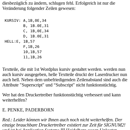
diesbezüglich zu ändern, schlugen fehl. Erfolgreich ist nur die
Veränderung folgender Zeilen gewesen:
KURSIV: A,1B,0E,34

	B, 1B.0E,31

	C, 1B,0E,34

	D, 1B.0E,31

HELL:E, 1B,57

	F,1B,26

	10,1B,57

Textteile, die mit 1st Wordplus kursiv gestaltet werden. werden nun
auch kursiv ausgegeben, helle Textteile druckt der Laserdrucker nun
auch hell. Neben dem unbefriedigenden Zeilenabstand sind auch die
Attribute "Superscript" und “Subscript" nicht funktionstüchtig.
Wer hat den Druckertreiber funktionstüchtig verbessert und kann
weiterhelfen?
E. PENKE, PADERBORN
Red.: Leider können wir Ihnen auch noch nicht weiterhelfen. Der
einzige brauchbare Druckertreiber existiert zur Zeit für SIGNUM2!