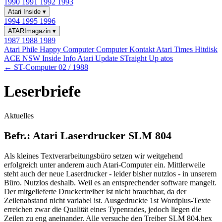
1990
1991
1992
1993
Atari Inside
▾
1994
1995
1996
ATARImagazin
▾
1987
1988
1989
Atari Phile
Happy Computer
Computer Kontakt
Atari Times
Hitdisk
ACE NSW Inside Info
Atari Update
STraight Up
atos
← ST-Computer 02 / 1988
Leserbriefe
Aktuelles
Befr.: Atari Laserdrucker SLM 804
Als kleines Textverarbeitungsbüro setzen wir weitgehend
erfolgreich unter anderem auch Atari-Computer ein. Mittlerweile
steht auch der neue Laserdrucker - leider bisher nutzlos - in unserem
Büro. Nutzlos deshalb. Weil es an entsprechender software mangelt.
Der mitgelieferte Druckertreiber ist nicht brauchbar, da der
Zeilenabstand nicht variabel ist. Ausgedruckte 1st Wordplus-Texte
erreichen zwar die Qualität eines Typenrades, jedoch liegen die
Zeilen zu eng aneinander. Alle versuche den Treiber SLM 804.hex