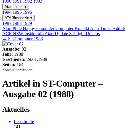
1990
1991
1992
1993
Atari Inside
▾
1994
1995
1996
ATARImagazin
▾
1987
1988
1989
Atari Phile
Happy Computer
Computer Kontakt
Atari Times
Hitdisk
ACE NSW Inside Info
Atari Update
STraight Up
atos
← ST-Computer 1988
Ausgabe:
02
Jahr:
1988
Erschienen:
29.01.1988
Seiten:
164
Komplett archiviert
Artikel in ST-Computer –
Ausgabe 02 (1988)
Aktuelles
Leserbriefe
141