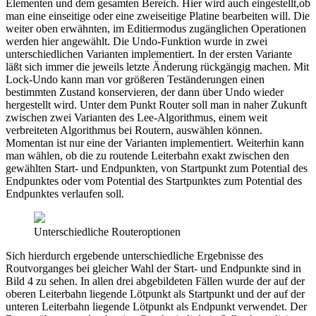
Elementen und dem gesamten Bereich. Hier wird auch eingestellt,ob
man eine einseitige oder eine zweiseitige Platine bearbeiten will. Die
weiter oben erwähnten, im Editiermodus zugänglichen Operationen
werden hier angewählt. Die Undo-Funktion wurde in zwei
unterschiedlichen Varianten implementiert. In der ersten Variante
läßt sich immer die jeweils letzte Änderung rückgängig machen. Mit
Lock-Undo kann man vor größeren Teständerungen einen
bestimmten Zustand konservieren, der dann über Undo wieder
hergestellt wird. Unter dem Punkt Router soll man in naher Zukunft
zwischen zwei Varianten des Lee-Algorithmus, einem weit
verbreiteten Algorithmus bei Routern, auswählen können.
Momentan ist nur eine der Varianten implementiert. Weiterhin kann
man wählen, ob die zu routende Leiterbahn exakt zwischen den
gewählten Start- und Endpunkten, von Startpunkt zum Potential des
Endpunktes oder vom Potential des Startpunktes zum Potential des
Endpunktes verlaufen soll.
Unterschiedliche Routeroptionen
Sich hierdurch ergebende unterschiedliche Ergebnisse des
Routvorganges bei gleicher Wahl der Start- und Endpunkte sind in
Bild 4 zu sehen. In allen drei abgebildeten Fällen wurde der auf der
oberen Leiterbahn liegende Lötpunkt als Startpunkt und der auf der
unteren Leiterbahn liegende Lötpunkt als Endpunkt verwendet. Der