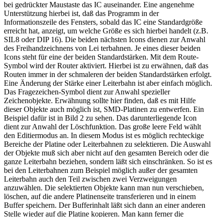
bei gedrückter Maustaste das IC auseinander. Eine angenehme
Unterstützung hierbei ist, daß das Programm in der
Informationszeile des Fensters, sobald das IC eine Standardgröße
erreicht hat, anzeigt, um welche Größe es sich hierbei handelt (z.B.
SIL8 oder DIP 16). Die beiden nächsten Icons dienen zur Anwahl
des Freihandzeichnens von Lei terbahnen. Je eines dieser beiden
Icons steht für eine der beiden Standardstärken. Mit dem Route-
Symbol wird der Router aktiviert. Hierbei ist zu erwähnen, daß das
Routen immer in der schmaleren der beiden Standardstärken erfolgt.
Eine Änderung der Stärke einer Leiterbahn ist aber einfach möglich.
Das Fragezeichen-Symbol dient zur Anwahl spezieller
Zeichenobjekte. Erwähnung sollte hier finden, daß es mit Hilfe
dieser Objekte auch möglich ist, SMD-Platinen zu entwerfen. Ein
Beispiel dafür ist in Bild 2 zu sehen. Das darunterliegende Icon
dient zur Anwahl der Löschfunktion. Das große leere Feld wählt
den Editiermodus an. In diesem Modus ist es möglich rechteckige
Bereiche der Platine oder Leiterbahnen zu selektieren. Die Auswahl
der Objekte muß sich aber nicht auf den gesamten Bereich oder die
ganze Leiterbahn beziehen, sondern läßt sich einschränken. So ist es
bei den Leiterbahnen zum Beispiel möglich außer der gesamten
Leiterbahn auch den Teil zwischen zwei Verzweigungen
anzuwählen. Die selektierten Objekte kann man nun verschieben,
löschen, auf die andere Platinenseite transferieren und in einem
Buffer speichern. Der Bufferinhalt läßt sich dann an einer anderen
Stelle wieder auf die Platine kopieren. Man kann ferner die