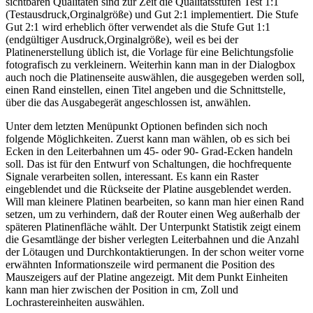
sichtbaren Qualitäten sind zur Zeit die Qualitätsstufen Test 1:1
(Testausdruck,Orginalgröße) und Gut 2:1 implementiert. Die Stufe
Gut 2:1 wird erheblich öfter verwendet als die Stufe Gut 1:1
(endgültiger Ausdruck,Orginalgröße), weil es bei der
Platinenerstellung üblich ist, die Vorlage für eine Belichtungsfolie
fotografisch zu verkleinern. Weiterhin kann man in der Dialogbox
auch noch die Platinenseite auswählen, die ausgegeben werden soll,
einen Rand einstellen, einen Titel angeben und die Schnittstelle,
über die das Ausgabegerät angeschlossen ist, anwählen.
Unter dem letzten Menüpunkt Optionen befinden sich noch
folgende Möglichkeiten. Zuerst kann man wählen, ob es sich bei
Ecken in den Leiterbahnen um 45- oder 90- Grad-Ecken handeln
soll. Das ist für den Entwurf von Schaltungen, die hochfrequente
Signale verarbeiten sollen, interessant. Es kann ein Raster
eingeblendet und die Rückseite der Platine ausgeblendet werden.
Will man kleinere Platinen bearbeiten, so kann man hier einen Rand
setzen, um zu verhindern, daß der Router einen Weg außerhalb der
späteren Platinenfläche wählt. Der Unterpunkt Statistik zeigt einem
die Gesamtlänge der bisher verlegten Leiterbahnen und die Anzahl
der Lötaugen und Durchkontaktierungen. In der schon weiter vorne
erwähnten Informationszeile wird permanent die Position des
Mauszeigers auf der Platine angezeigt. Mit dem Punkt Einheiten
kann man hier zwischen der Position in cm, Zoll und
Lochrastereinheiten auswählen.