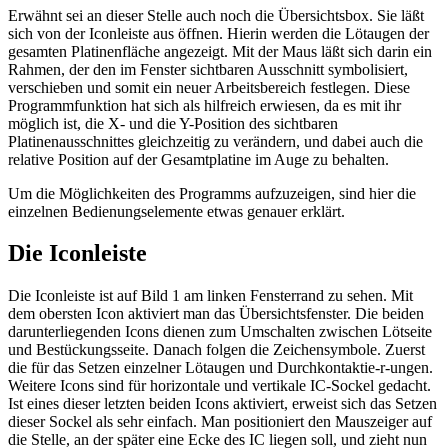
Erwähnt sei an dieser Stelle auch noch die Übersichtsbox. Sie läßt
sich von der Iconleiste aus öffnen. Hierin werden die Lötaugen der
gesamten Platinenfläche angezeigt. Mit der Maus läßt sich darin ein
Rahmen, der den im Fenster sichtbaren Ausschnitt symbolisiert,
verschieben und somit ein neuer Arbeitsbereich festlegen. Diese
Programmfunktion hat sich als hilfreich erwiesen, da es mit ihr
möglich ist, die X- und die Y-Position des sichtbaren
Platinenausschnittes gleichzeitig zu verändern, und dabei auch die
relative Position auf der Gesamtplatine im Auge zu behalten.
Um die Möglichkeiten des Programms aufzuzeigen, sind hier die
einzelnen Bedienungselemente etwas genauer erklärt.
Die Iconleiste
Die Iconleiste ist auf Bild 1 am linken Fensterrand zu sehen. Mit
dem obersten Icon aktiviert man das Übersichtsfenster. Die beiden
darunterliegenden Icons dienen zum Umschalten zwischen Lötseite
und Bestückungsseite. Danach folgen die Zeichensymbole. Zuerst
die für das Setzen einzelner Lötaugen und Durchkontaktie-r-ungen.
Weitere Icons sind für horizontale und vertikale IC-Sockel gedacht.
Ist eines dieser letzten beiden Icons aktiviert, erweist sich das Setzen
dieser Sockel als sehr einfach. Man positioniert den Mauszeiger auf
die Stelle, an der später eine Ecke des IC liegen soll, und zieht nun