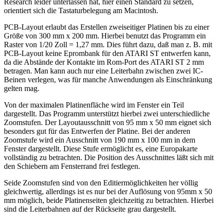
Research leider unterlassen hat, hier einen Standard zu setzen,
orientiert sich die Tastaturbelegung am Macintosh.
PCB-Layout erlaubt das Erstellen zweiseitiger Platinen bis zu einer
Größe von 300 mm x 200 mm. Hierbei benutzt das Programm ein
Raster von 1/20 Zoll = 1,27 mm. Dies führt dazu, daß man z. B. mit
PCB-Layout keine Eprombank für den ATARI ST entwerfen kann,
da die Abstände der Kontakte im Rom-Port des ATARI ST 2 mm
betragen. Man kann auch nur eine Leiterbahn zwischen zwei IC-
Beinen verlegen, was für manche Anwendungen als Einschränkung
gelten mag.
Von der maximalen Platinenfläche wird im Fenster ein Teil
dargestellt. Das Programm unterstützt hierbei zwei unterschiedliche
Zoomstufen. Der Layoutausschnitt von 95 mm x 50 mm eignet sich
besonders gut für das Entwerfen der Platine. Bei der anderen
Zoomstufe wird ein Ausschnitt von 190 mm x 100 mm in dem
Fenster dargestellt. Diese Stufe ermöglicht es, eine Europakarte
vollständig zu betrachten. Die Position des Ausschnittes läßt sich mit
den Schiebern am Fensterrand frei festlegen.
Seide Zoomstufen sind von den Editiermöglichkeiten her völlig
gleichwertig, allerdings ist es nur bei der Auflösung von 95mm x 50
mm möglich, beide Platinenseiten gleichzeitig zu betrachten. Hierbei
sind die Leiterbahnen auf der Rückseite grau dargestellt.