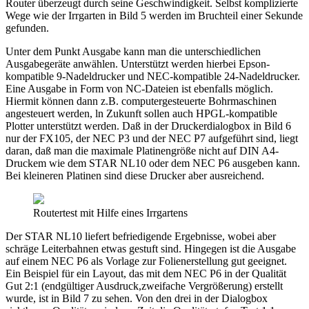
Router überzeugt durch seine Geschwindigkeit. Selbst komplizierte
Wege wie der Irrgarten in Bild 5 werden im Bruchteil einer Sekunde
gefunden.
Unter dem Punkt Ausgabe kann man die unterschiedlichen
Ausgabegeräte anwählen. Unterstützt werden hierbei Epson-
kompatible 9-Nadeldrucker und NEC-kompatible 24-Nadeldrucker.
Eine Ausgabe in Form von NC-Dateien ist ebenfalls möglich.
Hiermit können dann z.B. computergesteuerte Bohrmaschinen
angesteuert werden, ln Zukunft sollen auch HPGL-kompatible
Plotter unterstützt werden. Daß in der Druckerdialogbox in Bild 6
nur der FX105, der NEC P3 und der NEC P7 aufgeführt sind, liegt
daran, daß man die maximale Platinengröße nicht auf DIN A4-
Druckem wie dem STAR NL10 oder dem NEC P6 ausgeben kann.
Bei kleineren Platinen sind diese Drucker aber ausreichend.
Routertest mit Hilfe eines Irrgartens
Der STAR NL10 liefert befriedigende Ergebnisse, wobei aber
schräge Leiterbahnen etwas gestuft sind. Hingegen ist die Ausgabe
auf einem NEC P6 als Vorlage zur Folienerstellung gut geeignet.
Ein Beispiel für ein Layout, das mit dem NEC P6 in der Qualität
Gut 2:1 (endgültiger Ausdruck,zweifache Vergrößerung) erstellt
wurde, ist in Bild 7 zu sehen. Von den drei in der Dialogbox