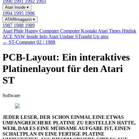
1990
1991
1992
1993
Atari Inside
▾
1994
1995
1996
ATARImagazin
▾
1987
1988
1989
Atari Phile
Happy Computer
Computer Kontakt
Atari Times
Hitdisk
ACE NSW Inside Info
Atari Update
STraight Up
atos
← ST-Computer 02 / 1988
PCB-Layout: Ein interaktives
Platinenlayout für den Atari
ST
Software
JEDER LESER, DER SCHON EINMAL EINE ETWAS
UMFANGREICHERE PLATINE ZU ERSTELLEN HATTE,
WEIß, DAß ES EINE MÜHSAME AUFGABE IST, EINEN
SCHALTPLAN IN EINE FERTIGE PLATINE