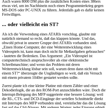
Auch waren 8000 DM plus die zusätzlichen Kosten eines 386ers
etwas viel, um im Nachhinein noch einen Programmierkrieg gegen
MS-DOS oder PC-UNIX zu führen. Jedenfalls gab es dafür keinen
Freiwilligen.
... oder vielleicht ein ST?
Als ich die Verwendung eines ATARIs vorschlug, glaubte mir
natürlich niemand so recht, daß das klappen könnte. Und das,
obwohl privat in unserer Gruppe drei ATARIs vorhanden sind.
„Einen Home-Computer, der eine Weiterentwicklung eines
Videospiels ist, kann man doch nicht für Meßaufgaben gebrauchen“
- lauteten die Bedenken. Das Argument: „Ein Videospiel ist
computertechnisch anspruchsvoller als eine elektronische
Schreibmaschine; und wenn das Problem mit deren
Weiterentwicklung lösbar sein soll, warum denn dann nicht mit
einem ST?“ überzeugte die Ungläubigen so weit, daß ein Versuch
mit einem privatem 1040er gestartet werden sollte.
Zuerst plante ich eine kleine Platine mit einem Zähler und einer
Dekodierlogik, die an den ROM-Port anzuschließen wäre. Doch die
Interrupt-Belegung des MFP suggerierte eine bessere Lösung: weil
die RI-, CTS- und DCD-Eingänge der seriellen Schnittstelle direkt
mit Interrupts des MFP verbunden sind, vereinfachte das die Lösung
fast auf das C64-Niveau. Mit anderen Worten: jeder Eingang erhielt