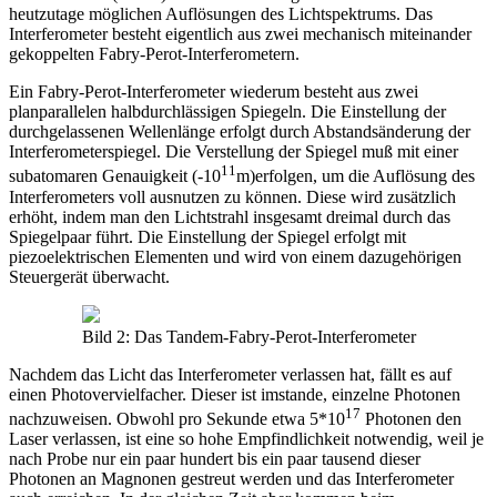
heutzutage möglichen Auflösungen des Lichtspektrums. Das
Interferometer besteht eigentlich aus zwei mechanisch miteinander
gekoppelten Fabry-Perot-Interferometern.
Ein Fabry-Perot-Interferometer wiederum besteht aus zwei
planparallelen halbdurchlässigen Spiegeln. Die Einstellung der
durchgelassenen Wellenlänge erfolgt durch Abstandsänderung der
Interferometerspiegel. Die Verstellung der Spiegel muß mit einer
11
subatomaren Genauigkeit (-10
m)erfolgen, um die Auflösung des
Interferometers voll ausnutzen zu können. Diese wird zusätzlich
erhöht, indem man den Lichtstrahl insgesamt dreimal durch das
Spiegelpaar führt. Die Einstellung der Spiegel erfolgt mit
piezoelektrischen Elementen und wird von einem dazugehörigen
Steuergerät überwacht.
Bild 2: Das Tandem-Fabry-Perot-Interferometer
Nachdem das Licht das Interferometer verlassen hat, fällt es auf
einen Photovervielfacher. Dieser ist imstande, einzelne Photonen
17
nachzuweisen. Obwohl pro Sekunde etwa 5*10
Photonen den
Laser verlassen, ist eine so hohe Empfindlichkeit notwendig, weil je
nach Probe nur ein paar hundert bis ein paar tausend dieser
Photonen an Magnonen gestreut werden und das Interferometer