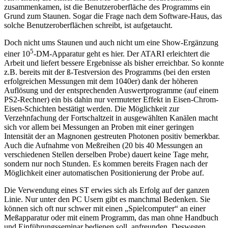
zusammenkamen, ist die Benutzeroberfläche des Programms ein
Grund zum Staunen. Sogar die Frage nach dem Software-Haus, das
solche Benutzeroberflächen schreibt, ist aufgetaucht.
Doch nicht ums Staunen und auch nicht um eine Show-Ergänzung
5
einer 10
-DM-Apparatur geht es hier. Der ATARI erleichtert die
Arbeit und liefert bessere Ergebnisse als bisher erreichbar. So konnte
z.B. bereits mit der ß-Testversion des Programms (bei den ersten
erfolgreichen Messungen mit dem 1040er) dank der höheren
Auflösung und der entsprechenden Auswertprogramme (auf einem
PS2-Rechner) ein bis dahin nur vermuteter Effekt in Eisen-Chrom-
Eisen-Schichten bestätigt werden. Die Möglichkeit zur
Verzehnfachung der Fortschaltzeit in ausgewählten Kanälen macht
sich vor allem bei Messungen an Proben mit einer geringen
Intensität der an Magnonen gestreuten Photonen positiv bemerkbar.
Auch die Aufnahme von Meßreihen (20 bis 40 Messungen an
verschiedenen Stellen derselben Probe) dauert keine Tage mehr,
sondern nur noch Stunden. Es kommen bereits Fragen nach der
Möglichkeit einer automatischen Positionierung der Probe auf.
Die Verwendung eines ST erwies sich als Erfolg auf der ganzen
Linie. Nur unter den PC Usern gibt es manchmal Bedenken. Sie
können sich oft nur schwer mit einen „Spielcomputer“ an einer
Meßapparatur oder mit einem Programm, das man ohne Handbuch
und Einführungsseminar bedienen soll, anfreunden. Deswegen