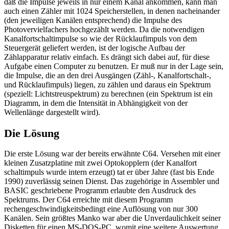
daß die Impulse jeweils in nur einem Kanal ankommen, kann man
auch einen Zähler mit 1024 Speicherstellen, in denen nacheinander
(den jeweiligen Kanälen entsprechend) die Impulse des
Photovervielfachers hochgezählt werden. Da die notwendigen
Kanalfortschaltimpulse so wie der Rücklaufimpuls von dem
Steuergerät geliefert werden, ist der logische Aufbau der
Zählapparatur relativ einfach. Es drängt sich dabei auf, für diese
Aufgabe einen Computer zu benutzen. Er muß nur in der Lage sein,
die Impulse, die an den drei Ausgängen (Zähl-, Kanalfortschalt-,
und Rücklaufimpuls) liegen, zu zählen und daraus ein Spektrum
(speziell: Lichtstreuspektrum) zu berechnen (ein Spektrum ist ein
Diagramm, in dem die Intensität in Abhängigkeit von der
Wellenlänge dargestellt wird).
Die Lösung
Die erste Lösung war der bereits erwähnte C64. Versehen mit einer
kleinen Zusatzplatine mit zwei Optokopplern (der Kanalfort
schaltimpuls wurde intern erzeugt) tat er über Jahre (fast bis Ende
1990) zuverlässig seinen Dienst. Das zugehörige in Assembler und
BASIC geschriebene Programm erlaubte den Ausdruck des
Spektrums. Der C64 erreichte mit diesem Programm
rechengeschwindigkeitsbedingt eine Auflösung von nur 300
Kanälen. Sein größtes Manko war aber die Unverdaulichkeit seiner
Disketten für einen MS-DOS-PC, womit eine weitere Auswertung