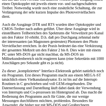
einen Optokoppler mit jeweils einem vor- und nachgeschalteten
Treiber. Notwendig wurde noch eine zusätzliche Schaltung, die zur
Verlängerung der sehr kurzen Impulse des Photovervielfachers
dient.
Auch die Ausgänge DTR und RTS wurden über Optokoppler und
CMOS-Treiber nach außen geführt. Über diese Ausgänge wird in
einstellbaren Teilbereichen des Spektrums die Verweilzeit pro Kanal
um den Faktor 10 erhöht. D.h. daß pro Durchgang zehnmal mehr
der interessanten (an Magnonen gestreuten) Photonen den Photo
Vervielfacher erreichen. In der Praxis bedeutet das eine Verkürzung
der gesamten Meßzeit um den Faktor 2 bis 8. Dies wäre mit einem
PC unter MS-DOS gar nicht machbar, da MS-DOS im
Millisekundenbereich nicht reagieren kann (eine Sekretärin mit 1000
Anschlägen pro Sekunde gibt es ja nicht).
Zu dieser „komplizierten“ Interface-Elektronik gehört natürlich noch
ein Programm. Erst dieses Programm macht aus einem MEGA-ST
tatsächlich einen Vielkanalanalysator. Es ist bis auf die Interrupt-
Routinen in C geschrieben und voll GEM-eingebunden. Die
Datenerfassung und Darstellung läuft dabei dank der Verwendung
von Interrupts und Co-prozessen im Hintergrund ab. Das macht die
Bedienung des Programms auch für Gäste, die nur wenige
Messungen durchführen möchten, problemlos. Besonders für
Anwender, die bisher nur mit MS-DOS und Großrechnern