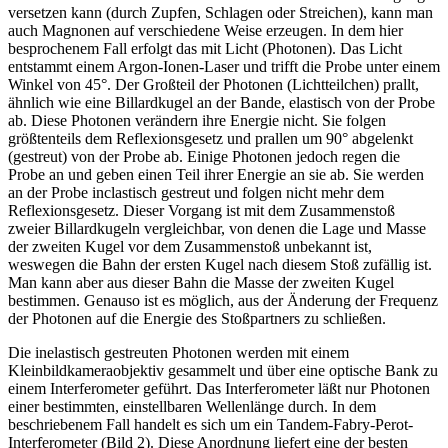
versetzen kann (durch Zupfen, Schlagen oder Streichen), kann man
auch Magnonen auf verschiedene Weise erzeugen. In dem hier
besprochenem Fall erfolgt das mit Licht (Photonen). Das Licht
entstammt einem Argon-Ionen-Laser und trifft die Probe unter einem
Winkel von 45°. Der Großteil der Photonen (Lichtteilchen) prallt,
ähnlich wie eine Billardkugel an der Bande, elastisch von der Probe
ab. Diese Photonen verändern ihre Energie nicht. Sie folgen
größtenteils dem Reflexionsgesetz und prallen um 90° abgelenkt
(gestreut) von der Probe ab. Einige Photonen jedoch regen die
Probe an und geben einen Teil ihrer Energie an sie ab. Sie werden
an der Probe inclastisch gestreut und folgen nicht mehr dem
Reflexionsgesetz. Dieser Vorgang ist mit dem Zusammenstoß
zweier Billardkugeln vergleichbar, von denen die Lage und Masse
der zweiten Kugel vor dem Zusammenstoß unbekannt ist,
weswegen die Bahn der ersten Kugel nach diesem Stoß zufällig ist.
Man kann aber aus dieser Bahn die Masse der zweiten Kugel
bestimmen. Genauso ist es möglich, aus der Änderung der Frequenz
der Photonen auf die Energie des Stoßpartners zu schließen.
Die inelastisch gestreuten Photonen werden mit einem
Kleinbildkameraobjektiv gesammelt und über eine optische Bank zu
einem Interferometer geführt. Das Interferometer läßt nur Photonen
einer bestimmten, einstellbaren Wellenlänge durch. In dem
beschriebenem Fall handelt es sich um ein Tandem-Fabry-Perot-
Interferometer (Bild 2). Diese Anordnung liefert eine der besten