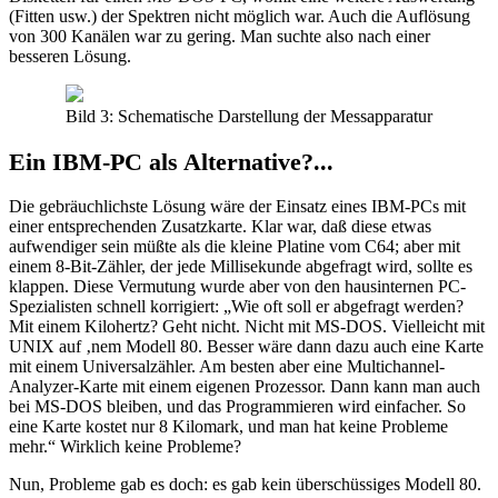
(Fitten usw.) der Spektren nicht möglich war. Auch die Auflösung
von 300 Kanälen war zu gering. Man suchte also nach einer
besseren Lösung.
Bild 3: Schematische Darstellung der Messapparatur
Ein IBM-PC als Alternative?...
Die gebräuchlichste Lösung wäre der Einsatz eines IBM-PCs mit
einer entsprechenden Zusatzkarte. Klar war, daß diese etwas
aufwendiger sein müßte als die kleine Platine vom C64; aber mit
einem 8-Bit-Zähler, der jede Millisekunde abgefragt wird, sollte es
klappen. Diese Vermutung wurde aber von den hausinternen PC-
Spezialisten schnell korrigiert: „Wie oft soll er abgefragt werden?
Mit einem Kilohertz? Geht nicht. Nicht mit MS-DOS. Vielleicht mit
UNIX auf ‚nem Modell 80. Besser wäre dann dazu auch eine Karte
mit einem Universalzähler. Am besten aber eine Multichannel-
Analyzer-Karte mit einem eigenen Prozessor. Dann kann man auch
bei MS-DOS bleiben, und das Programmieren wird einfacher. So
eine Karte kostet nur 8 Kilomark, und man hat keine Probleme
mehr.“ Wirklich keine Probleme?
Nun, Probleme gab es doch: es gab kein überschüssiges Modell 80.