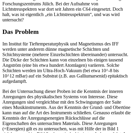
Forschungszentrums Jülich. Bei der Aufnahme von
Lichtstreuspektren war dort seit Jahren ein C64 eingesetzt. Doch
halt, was ist eigentlich „ein Lichtstreuspektrum“, und was wird
untersucht?
Das Problem
Im Institut für Tieftemperaturphysik und Magnetismus des IFF
werden unter anderem dünne magnetische Schichten und
Schichtsysteme (mehrere Einzelschichten übereinander) untersucht.
Die Dicke der Schichten kann von einzelnen bis einigen tausend
Angström (eine bis etwa hundert Atomlagen) variieren. Solche
Schichten werden im Ultra-Hoch-Vakuum (bei etwa 10^-8 bis
10^12 mBar) auf ein Substrat (z.B. aus Galliumarsenid) epitaktisch
aufgedampft.
Bei der Untersuchung dieser Proben ist die Kenntnis der inneren
Anregungen des physikalischen Systems von Interesse. Diese
Anregungen sind vergleichbar mit den Schwingungen der Saite
eines Musikinstruments. Aus der Kenntnis der Grund- und Obertöne
kann man auf die Art des Instruments schließen. Genauso erlaubt die
Kenntnis der Anregungsenergien Rückschlüsse auf die
Eigenschaften des untersuchten Materials. Diese Anregungen
(=Energien) gilt es zu untersuchen, was mit Hilfe der in Bild 1