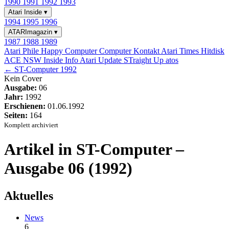
1990
1991
1992
1993
Atari Inside
▾
1994
1995
1996
ATARImagazin
▾
1987
1988
1989
Atari Phile
Happy Computer
Computer Kontakt
Atari Times
Hitdisk
ACE NSW Inside Info
Atari Update
STraight Up
atos
← ST-Computer 1992
Kein Cover
Ausgabe:
06
Jahr:
1992
Erschienen:
01.06.1992
Seiten:
164
Komplett archiviert
Artikel in ST-Computer –
Ausgabe 06 (1992)
Aktuelles
News
6