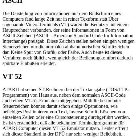
ASCII
Die Darstellung von Informationen auf dem Bildschirm eines
Computers fand lange Zeit nur in reiner Textform statt Über
sogenannte Video-Terminals (VT) waren die Benutzer mit einem
Hauptrechner verbunden, der seine Informationen in Form von
ASCII-Zeichen (ASCII = American Standard Code for Information
Interchange) preisgab. Diese Zeichen stellen neben einigen wenigen
Steuerzeichen nur die normalen alphanumerischen Schriftzeichen
dar. Keine Spur von Grafik, oder Farbe. Auch heute ist dieses
Verfahren noch üblich, wenngleich der Bedienungkomfort dadurch
spürbare Einbußen erleidet.
VT-52
ATARI hat seinen ST-Rechnern bei der Textausgabe (TOS/TTP-
Programmen) von Haus aus, neben dem normalen ASCII-Code
auch einen VT-52-Emulator mitgegeben. Mithilfe bestimmter
Steuerzeichen können damit schon einige Operationen, wie
beliebiges Positionieren von Text, inverse Schrift, Löschen von
einzelnen Zeilen oder eine Cursorsteuerung durchgeführt werden.
Es ist verständlich, daß alle bekannten Terminalprogramme für
ATARI-Computer diesen VT-52 Emulator nutzen. Leider erfreut
sich dieser Standard in der DFÜ nur sehr weniger Beliebtheit...