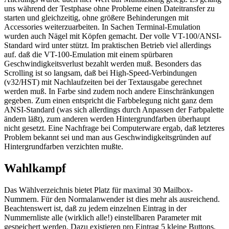
uns während der Testphase ohne Probleme einen Dateitransfer zu
starten und gleichzeitig, ohne größere Behinderungen mit
Accessories weiterzuarbeiten. In Sachen Terminal-Emulation
wurden auch Nägel mit Köpfen gemacht. Der volle VT-100/ANSI-
Standard wird unter stützt. Im praktischen Betrieb viel allerdings
auf. daß die VT-100-Emulation mit einem spürbaren
Geschwindigkeitsverlust bezahlt werden muß. Besonders das
Scrolling ist so langsam, daß bei High-Speed-Verbindungen
(v32/HST) mit Nachlaufzeiten bei der Textausgabe gerechnet
werden muß. In Farbe sind zudem noch andere Einschränkungen
gegeben. Zum einen entspricht die Farbbelegung nicht ganz dem
ANSI-Standard (was sich allerdings durch Anpassen der Farbpalette
ändern läßt), zum anderen werden Hintergrundfarben überhaupt
nicht gesetzt. Eine Nachfrage bei Computerware ergab, daß letzteres
Problem bekannt sei und man aus Geschwindigkeitsgründen auf
Hintergrundfarben verzichten mußte.
Wahlkampf
Das Wählverzeichnis bietet Platz für maximal 30 Mailbox-
Nummern. Für den Normalanwender ist dies mehr als ausreichend.
Beachtenswert ist, daß zu jedem einzelnen Eintrag in der
Nummernliste alle (wirklich alle!) einstellbaren Parameter mit
gespeichert werden. Dazu existieren pro Eintrag 5 kleine Buttons,