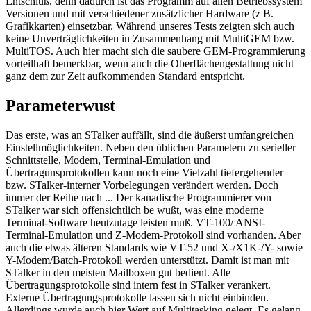
Entschluß, denn dadurch ist das Programm auf allen Betriebssystem
Versionen und mit verschiedener zusätzlicher Hardware (z B.
Grafikkarten) einsetzbar. Während unseres Tests zeigten sich auch
keine Unverträglichkeiten in Zusammenhang mit MultiGEM bzw.
MultiTOS. Auch hier macht sich die saubere GEM-Programmierung
vorteilhaft bemerkbar, wenn auch die Oberflächengestaltung nicht
ganz dem zur Zeit aufkommenden Standard entspricht.
Parameterwust
Das erste, was an STalker auffällt, sind die äußerst umfangreichen
Einstellmöglichkeiten. Neben den üblichen Parametern zu serieller
Schnittstelle, Modem, Terminal-Emulation und
Übertragunsprotokollen kann noch eine Vielzahl tiefergehender
bzw. STalker-interner Vorbelegungen verändert werden. Doch
immer der Reihe nach ... Der kanadische Programmierer von
STalker war sich offensichtlich be wußt, was eine moderne
Terminal-Software heutzutage leisten muß. VT-100/ ANSI-
Terminal-Emulation und Z-Modem-Protokoll sind vorhanden. Aber
auch die etwas älteren Standards wie VT-52 und X-/X1K-/Y- sowie
Y-Modem/Batch-Protokoll werden unterstützt. Damit ist man mit
STalker in den meisten Mailboxen gut bedient. Alle
Übertragungsprotokolle sind intern fest in STalker verankert.
Externe Übertragungsprotokolle lassen sich nicht einbinden.
Allerdings wurde auch hier Wert auf Multitasking gelegt. Es gelang