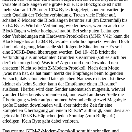
variable Blocklängen eine große Rolle. Die Blockgröße ist nicht
mehr starr auf 128- oder 1024 Bytes festgelegt, sondern variiert je
nach Qualität der Telefonverbindung. Treten viele Fehler auf,
schaltet Z-Modem die Blocklängen herunter auf (im Extremfall) bis
zu 64 Bytes Wird die Verbindung wieder besser, werden auch die
Blocklängen wieder hochgeschraubt. Bei sehr guten Leitungen,
oder Verbindungen mit Hardware-Protokollen (MNP, V42) kann die
Blocklänge bis auf 2048 Bytes oder mehr hochgesetzt werden Doch
damit nicht genug Man stelle sich folgende Situation vor: Es soll
eine 200KB-Datei übertragen werden. Bei 194-KB bricht die
Verbindung aus unbekannten Gründen zusammen (soll es auch bei
der Telekom geben). Was tun? Argem und den Download neu
ansetzen! Nicht so beim Z-Modem-Protokoll. Nach dem Motto
„was man hat, da hat man“ merkt der Empfänger beim folgenden
Versuch, daß schon eine Datei gleichen Namens existiert. Ist diese
kleiner als beim Sender, kann der Empfänger einen „Resume“
auslösen. Hierbei wird dem Sender automatisch mitgeteilt, wieviel
von der Datei bereits vorhanden ist, und exakt an dieser Stelle die
Übertragung wieder aufgenommen Wer unbedingt zwei Megabyte
große Dateien downloaden will, aber nicht die Zeit für eine
kompletten Übertragung „in einem Rutsch“ aufbringt, kann dies also
getrost in 100-KB-Häppchen jeden Sonntag (zum Billigtarif)
erledigen. Kein Byte geht dabei verloren.
Das externe GEM-Z-Modem-Protokoll sorgt für schnellen und