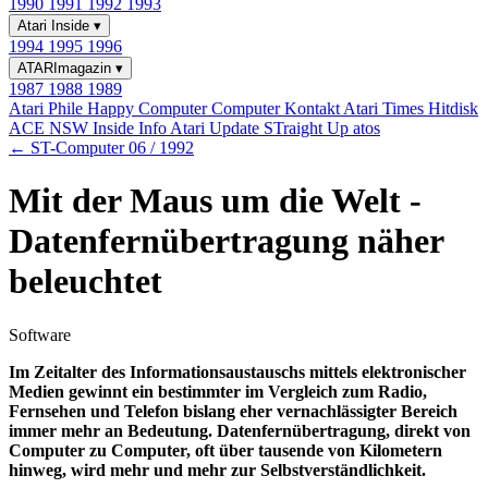
1990
1991
1992
1993
Atari Inside
▾
1994
1995
1996
ATARImagazin
▾
1987
1988
1989
Atari Phile
Happy Computer
Computer Kontakt
Atari Times
Hitdisk
ACE NSW Inside Info
Atari Update
STraight Up
atos
← ST-Computer 06 / 1992
Mit der Maus um die Welt -
Datenfernübertragung näher
beleuchtet
Software
Im Zeitalter des Informationsaustauschs mittels elektronischer
Medien gewinnt ein bestimmter im Vergleich zum Radio,
Fernsehen und Telefon bislang eher vernachlässigter Bereich
immer mehr an Bedeutung. Datenfernübertragung, direkt von
Computer zu Computer, oft über tausende von Kilometern
hinweg, wird mehr und mehr zur Selbstverständlichkeit.