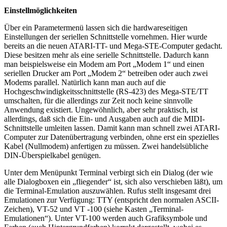
Einstellmöglichkeiten
Über ein Parametermenü lassen sich die hardwareseitigen
Einstellungen der seriellen Schnittstelle vornehmen. Hier wurde
bereits an die neuen ATARI-TT- und Mega-STE-Computer gedacht.
Diese besitzen mehr als eine serielle Schnittstelle. Dadurch kann
man beispielsweise ein Modem am Port „Modem 1“ und einen
seriellen Drucker am Port „Modem 2“ betreiben oder auch zwei
Modems parallel. Natürlich kann man auch auf die
Hochgeschwindigkeitsschnittstelle (RS-423) des Mega-STE/TT
umschalten, für die allerdings zur Zeit noch keine sinnvolle
Anwendung existiert. Ungewöhnlich, aber sehr praktisch, ist
allerdings, daß sich die Ein- und Ausgaben auch auf die MIDI-
Schnittstelle umleiten lassen. Damit kann man schnell zwei ATARI-
Computer zur Datenübertragung verbinden, ohne erst ein spezielles
Kabel (Nullmodem) anfertigen zu müssen. Zwei handelsübliche
DIN-Überspielkabel genügen.
Unter dem Menüpunkt Terminal verbirgt sich ein Dialog (der wie
alle Dialogboxen ein „fliegender“ ist, sich also verschieben läßt), um
die Terminal-Emulation auszuwählen. Rufus stellt insgesamt drei
Emulationen zur Verfügung: TTY (entspricht den normalen ASCII-
Zeichen), VT-52 und VT -100 (siehe Kasten „Terminal-
Emulationen“). Unter VT-100 werden auch Grafiksymbole und