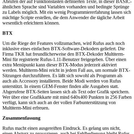
Abrufen der auf Funktionstasten definierten Texte, in dieser BASIC-
ähnlichen Sprache sind Variablen vorhanden und bedingte Sprünge
zu Labels möglich. Mit ein wenig Programmiererfahrung lassen sich
mächtige Scripte erstellen, die dem Anwender die tägliche Arbeit
wesentlich erleichtern können.
BTX
Um die Riege der Features vollzumachen, wird Rufus auch noch
inklusive eines einfachen BTX-Software-Dekoders geliefert. Die
Firma TKR hat freundlicherweise den BTX-Dekoder Multiterm-
Mini für registrierte Rufus-1.11-Benutzer freigegeben. Über einen
extra Menüpunkt kann dieser BTX-Modus jederzeit aktiviert
werden. Multiterm-Mini reicht in jedem Fall aus, um normale BTX-
Sitzungen durchzuführen. Es läßt sich sowohl als Programm als
auch als Accessory installieren. Beide Modi werden von Rufus
unterstützt. In einem GEM-Fenster finden alle Ausgaben statt.
Abgerufene BTX-Seiten lassen sich als Text oder Grafik speichern.
Wer über eine Grafikkarte mit mind 640x400 Punkten in 256 Farben
verfügt, kann sich auch an der vollen Farbunterstützung von
Multiterm-Mini erfreuen.
Zusammenfassung
Rufus macht einen ausgereiften Eindruck. Es gelang uns nicht,
einen Absturz zu provozieren, auch bei Fehlbedienung bleibt Rufus