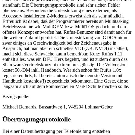
standhaft. Die Übertragungsprotokolle sind sehr sicher, Fehler
blieben aus. Besonders die Unterstützung eines externen, als
Accessory installierten Z-Modems erweist sich als sehr nützlich.
Erfreulich ist dabei, daß der Programmierer bereits an Multitasking-
Betriebssysteme wie MultiGEM bzw. MultiTOS gedacht und ein
offenes Konzept entworfen hat. Rufus-Benutzer sind damit auch für
die weitere Zukunft gerüstet. Die Unterstützung von GDOS nimmt
zwar einiges an Geschwindigkeit bei der Zeichenausgabe in
Anspruch; hat man aber ein schnelles VDI (z.B. NVDI) installiert,
macht sich diese Schwäche kaum bemerkbar. Kurz: Rufus 1.11
enthält alles, was ein DFÜ-Herz begehrt, und ist zudem durch das
Shareware-Vertriebskonzept extrem preisgünstig. Die Vollversion
kostet 50,-DM inkl. Handbuch. Wer sich schon für Rufus 1.0x
registrieren ließ, hat bereits automatisch die neueste Version mit
Handbuch kostenlos(!) zugeschickt bekommen. Eine Geste, die so
langsam auch auf dem kommerziellen Markt Schule machen sollte.
Bezugsquelle:
Michael Bernards, Bussardweg 1, W-5204 Lohmar/Geber
Übertragungsprotokolle
Bei einer Datenübertragung per Telefonleitung entstehen