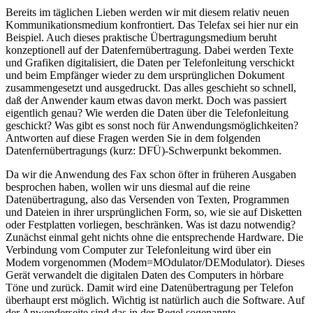
Bereits im täglichen Lieben werden wir mit diesem relativ neuen
Kommunikationsmedium konfrontiert. Das Telefax sei hier nur ein
Beispiel. Auch dieses praktische Übertragungsmedium beruht
konzeptionell auf der Datenfernübertragung. Dabei werden Texte
und Grafiken digitalisiert, die Daten per Telefonleitung verschickt
und beim Empfänger wieder zu dem ursprünglichen Dokument
zusammengesetzt und ausgedruckt. Das alles geschieht so schnell,
daß der Anwender kaum etwas davon merkt. Doch was passiert
eigentlich genau? Wie werden die Daten über die Telefonleitung
geschickt? Was gibt es sonst noch für Anwendungsmöglichkeiten?
Antworten auf diese Fragen werden Sie in dem folgenden
Datenfernübertragungs (kurz: DFÜ)-Schwerpunkt bekommen.
Da wir die Anwendung des Fax schon öfter in früheren Ausgaben
besprochen haben, wollen wir uns diesmal auf die reine
Datenübertragung, also das Versenden von Texten, Programmen
und Dateien in ihrer ursprünglichen Form, so, wie sie auf Disketten
oder Festplatten vorliegen, beschränken. Was ist dazu notwendig?
Zunächst einmal geht nichts ohne die entsprechende Hardware. Die
Verbindung vom Computer zur Telefonleitung wird über ein
Modem vorgenommen (Modem=MOdulator/DEModulator). Dieses
Gerät verwandelt die digitalen Daten des Computers in hörbare
Töne und zurück. Damit wird eine Datenübertragung per Telefon
überhaupt erst möglich. Wichtig ist natürlich auch die Software. Auf
der Anwenderseite sind das in der Regel sogenannte