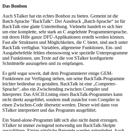
Das Bonbon
Auch STalker hat ein echtes Bonbon zu bieten. Gemeint ist die
Batch-Sprache "BackTalk“. Der Ausdruck „Batch-Sprache“ ist für
BackTalk eine glatte Untertreibung. Vielmehr handelt es sich hier
um eine komplette, sehr stark an C angelehnte Programmiersprache,
mit deren Hilfe ganze DFÜ-Applikationen erstellt werden können.
Fast alle Strukturen und Möglichkeiten, die C bietet, sind auch unter
BackTalk verfügbar. Variablen, allgemeine Funktionen, Ein- und
Ausgabebefehle fehlen ebensowenig wie spezielle Unterprogramme
und Funktionen, um Texte auf die von STalker konfigurierte
Schnittstelle auszugeben und zu empfangen.
Es gehl sogar soweit, daß dem Programmierer einige GEM-
Funktionen zur Verfügung stehen, um seine BackTalk-Programme
leichter bedienbar zu gestalten. BackTalk ist eine „Compreter-
Sprache“, also ein Zwischending zwischen Compiler und
Interpreter. Das ASCII-Listing eines BackTalk-Programmes kann
nicht direkt ausgeführt, sondern muß zunächst vom Compiler in
einen Zwischen-Code übersetzt werden. Dieser wird dann von
STalker interpretiert und das Programm ausgeführt.
Ein Stand-alone-Programm läßt sich also nicht damit erzeugen.
STalker ist immer zwingend notwendig um BackTalk-Skripte
auszuführen. Einige nützliche Beispiele werden mitgeliefert. Auch