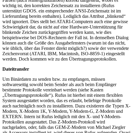
Farben (auch Hintergrundfarben) korrekt dargestellt, wobei es
wichtig ist, den korrekten Zeichensatz zu installieren (Rufus
unterstützt GDOS. ein entsprechender ANSI-Zeichensatz ist im
Lieferumfang bereits enthalten). Lediglich das Attribut „blinkend“
wird ignoriert. Dies stellt bei ATARI-Computern auch eine gewisse
Schwierigkeit dar, da nicht auf eine Hardware-Unterstützung für
blinkende Zeichen zurückgegriffen werden kann, wie dies
beispielsweise bei DOS-Rechnern der Fall ist. In demselben Dialog
können auch die Größe des Ausgabefensters (warum ist das nicht,
wie üblich, über das Fenster direkt möglich?) sowie der verwendete
Zeichenvorrat (ATARI, IBM, Macintosh, ISO-8859-1) eingestellt
werden. Doch kommen wir zu den Übertragungsprotokollen.
Dateitransfer
Um Binärdaten zu senden bzw. zu empfangen, müssen
softwareseitig sowohl beim Sender als auch beim Empfänger
bestimmte Protokolle vereinbart werden (siehe Kasten
„Übertragungsprotokolle“). Rufus ist hierbei mit einem flexiblen
System ausgestattet worden, das es erlaubt, beliebige Protokolle
auch nachträglich noch zu installieren. Dazu existieren die Typen X-
Modem, X-Modem 1K, Y-Modem, Y-Modem-G, Z-Modem und
EXTERN. Intern ist Rufus lediglich mit den X- und Y-Modem-
Protokollen ausgestattet. Das Z-Modem-Protokoll wird
nachgeladen, oder, falls das GEM-Z-Modem von Michael Ziegler
als Accessory installiert ist, wird dieses von Rufus aufgerufen. Quasi