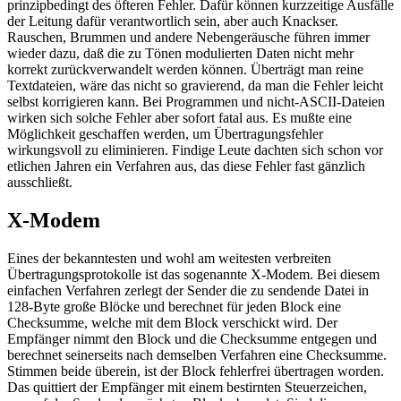
prinzipbedingt des öfteren Fehler. Dafür können kurzzeitige Ausfälle
der Leitung dafür verantwortlich sein, aber auch Knackser.
Rauschen, Brummen und andere Nebengeräusche führen immer
wieder dazu, daß die zu Tönen modulierten Daten nicht mehr
korrekt zurückverwandelt werden können. Überträgt man reine
Textdateien, wäre das nicht so gravierend, da man die Fehler leicht
selbst korrigieren kann. Bei Programmen und nicht-ASCII-Dateien
wirken sich solche Fehler aber sofort fatal aus. Es mußte eine
Möglichkeit geschaffen werden, um Übertragungsfehler
wirkungsvoll zu eliminieren. Findige Leute dachten sich schon vor
etlichen Jahren ein Verfahren aus, das diese Fehler fast gänzlich
ausschließt.
X-Modem
Eines der bekanntesten und wohl am weitesten verbreiten
Übertragungsprotokolle ist das sogenannte X-Modem. Bei diesem
einfachen Verfahren zerlegt der Sender die zu sendende Datei in
128-Byte große Blöcke und berechnet für jeden Block eine
Checksumme, welche mit dem Block verschickt wird. Der
Empfänger nimmt den Block und die Checksumme entgegen und
berechnet seinerseits nach demselben Verfahren eine Checksumme.
Stimmen beide überein, ist der Block fehlerfrei übertragen worden.
Das quittiert der Empfänger mit einem bestirnten Steuerzeichen,