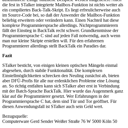
die fest in STalker integrierte Mailbox-Funktion ist nichts weiter als
ein compiliertes Back-Talk-Skript. Es liegt erfreulicherweise auch
im Source-Code bei, so daß der Anwender die Mailbox-Funktion
beliebig erweitern oder verändern kann. Einen Nachteil hat diese
komplexe Programmiersprache allerdings. Nichtprogrammierern
fällt der Einstieg in BackTalk recht schwer. Grundkenntnisse der
Programmiersprache C sind auf jeden Fall notwendig, auch wenn
man nur kleine Skripte erstellen will. Für den erfahrenen
Programmierer allerdings stellt BackTalk ein Paradies dar.
Fazit
STalker besticht, von einigen kleinen optischen Mängeln einmal
abgesehen, durch stabile Funktionalität. Die komplexen
Einstellmöglichkeiten schrecken den Neuling zunächst ab, bieten
aber DFÜ-Profis für alle nur erdenklichen Probleme eine Lösung
an. So richtig entfalten kann sich STalker aber erst in Verbindung
mit der Batch-Sprache BackTalk. Hier wurde das Augenmerk ganz
klar auf die Programmierer gesetzt. Wer Erfahrungen in der
Programmiersprache C hat, dem sind Tür und Tor geöffnet. Für
diesen Anwendungsfall ist STalker auch sein Geld wert.
Bezugsquelle:
Computerware Gerd Sender Weißer Straße 76 W 5000 Köln 50