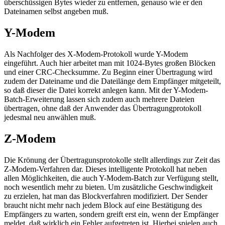
überschüssigen Bytes wieder zu entfernen, genauso wie er den
Dateinamen selbst angeben muß.
Y-Modem
Als Nachfolger des X-Modem-Protokoll wurde Y-Modem
eingeführt. Auch hier arbeitet man mit 1024-Bytes großen Blöcken
und einer CRC-Checksumme. Zu Beginn einer Übertragung wird
zudem der Dateiname und die Dateilänge dem Empfänger mitgeteilt,
so daß dieser die Datei korrekt anlegen kann. Mit der Y-Modem-
Batch-Erweiterung lassen sich zudem auch mehrere Dateien
übertragen, ohne daß der Anwender das Übertragungprotokoll
jedesmal neu anwählen muß.
Z-Modem
Die Krönung der Übertragunsprotokolle stellt allerdings zur Zeit das
Z-Modem-Verfahren dar. Dieses intelligente Protokoll hat neben
allen Möglichkeiten, die auch Y-Modem-Batch zur Verfügung stellt,
noch wesentlich mehr zu bieten. Um zusätzliche Geschwindigkeit
zu erzielen, hat man das Blockverfahren modifiziert. Der Sender
braucht nicht mehr nach jedem Block auf eine Bestätigung des
Empfängers zu warten, sondern greift erst ein, wenn der Empfänger
meldet, daß wirklich ein Fehler aufgetreten ist. Hierbei spielen auch