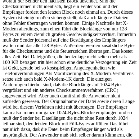
worauf der Sender den nächsten Block absendet. Sind die
Checksummen nicht identisch, liegt ein Fehler vor. und der
Empfänger fordert den letzten Block noch einmal an. Durch dieses
System ist einigermaßen sichergestellt, daß auch längere Dateien
ohne Fehler übertragen werden können. Einige Nachteile hat X-
Modem allerdings, zum einen führt die Blocklänge von nur 128
Bytes zu einem ziemlich großen Geschwindigkeitsverlust. Immerhin
muß der Sender jedesmal auf eine Bestätigung des Empfängers
warten und das alle 128 Bytes. Außerdem werden zusätzliche Bytes
für die Checksumme und die Steuerzeichen übertragen. Das kostet
alles Zeit. Bei Dateigrößen, die heutzutage nicht selten mehr als
100-KB betragen tritt hier schon eine deutliche Verzögerung ein Zeit
ist Geld, gerade bei so kostspieligen Angelegenheiten wie
Telefonverbindungen Als Modifizierung des X-Modem-Verfahrens
setzte sich auch bald X-Modem-1K durch. Die einzigen
Änderungen hierbei sind, daß die Blocklänge auf 1024 Bytes
vergrößert und ein anderes Checksummenverfahren (CRC)
angewendet wird. Aber auch damit sind die Anwender nicht
zufrieden gewesen. Der Originalname der Datei sowie deren Länge
wird bei diesem Verfahren nicht mit übertragen. Der Empfänger
kann also immer nur ganze 1024-Bytes-Blöcke empfangen und so
muß der Sender bei Dateilängen die nicht ohne Rest durch 1024
teilbar sind, den letzten Block mit Füll-Bytes auffüllen Das führt
natürlich dazu, daß die Datei beim Empfänger länger wird als
ursprünglich. Der Anwender muß sich selber darum kümmern, die