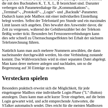
die mit den Buchstaben K, T, X, L, B bezeichnet sind. Darunter
verbergen sich Parameterdialoge für „Kommunikations"-,
„Terminal“-, „Protokoll“-, „Login“- und „Backtalk“-Parameter.
Dadurch kann jede Mailbox mit einer individuellen Einstellung
belegt werden. Selbst der Telefontarif pro Stunde und ein maximales
Limit lassen sich angeben. Dies bewahrt den Anwender davor, die
Zeit zu vergessen, während der Gebührenzähler bei der Telekom
fleißig weiter tickt. Besonders bei Fernzonenverbindungen kann
dies sehr schnell zu Überraschungseffekten bei Erhalt der nächsten
Telefonrechnung führen.
Natürlich kann man auch mehrere Nummern anwählen, die dann
nacheinander durchgewählt werden, bis eine Verbindung zustande
kommt. Das Wählverzeichnis wird in einer separaten Datei abgelegt.
Man kann derer mehrere anlegen und nachladen, um so die
Begrenzung auf 30 Einträge zu umgehen.
Verstecken spielen
Besonders praktisch erweist sich die Möglichkeit, für jede
eingetragene Mailbox eine individuelle Login-Phase ("L“-Button)
anzulegen. Dazu kann man acht kurze Texte eingeben, auf die beim
Login gewartet wird, und acht entsprechende Antworten, die
STalker automatisch sendet. Dies reicht für die meisten Mailboxen