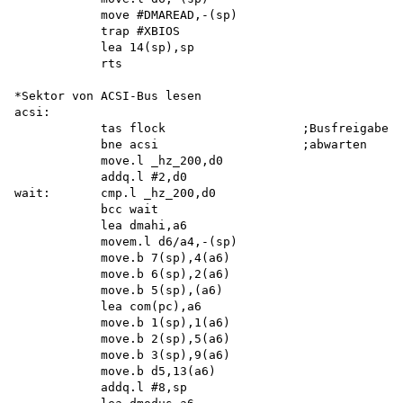
            move #DMAREAD,-(sp) 

            trap #XBIOS 

            lea 14(sp),sp 

            rts

*Sektor von ACSI-Bus lesen 

acsi:

            tas flock                   ;Busfreigabe

            bne acsi                    ;abwarten

            move.l _hz_200,d0 

            addq.l #2,d0 

wait:       cmp.l _hz_200,d0

            bcc wait 

            lea dmahi,a6 

            movem.l d6/a4,-(sp) 

            move.b 7(sp),4(a6) 

            move.b 6(sp),2(a6) 

            move.b 5(sp),(a6) 

            lea com(pc),a6 

            move.b 1(sp),1(a6) 

            move.b 2(sp),5(a6) 

            move.b 3(sp),9(a6) 

            move.b d5,13(a6) 

            addq.l #8,sp 
