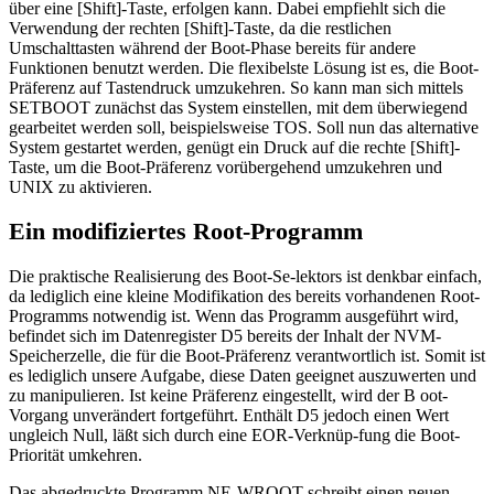
über eine [Shift]-Taste, erfolgen kann. Dabei empfiehlt sich die
Verwendung der rechten [Shift]-Taste, da die restlichen
Umschalttasten während der Boot-Phase bereits für andere
Funktionen benutzt werden. Die flexibelste Lösung ist es, die Boot-
Präferenz auf Tastendruck umzukehren. So kann man sich mittels
SETBOOT zunächst das System einstellen, mit dem überwiegend
gearbeitet werden soll, beispielsweise TOS. Soll nun das alternative
System gestartet werden, genügt ein Druck auf die rechte [Shift]-
Taste, um die Boot-Präferenz vorübergehend umzukehren und
UNIX zu aktivieren.
Ein modifiziertes Root-Programm
Die praktische Realisierung des Boot-Se-lektors ist denkbar einfach,
da lediglich eine kleine Modifikation des bereits vorhandenen Root-
Programms notwendig ist. Wenn das Programm ausgeführt wird,
befindet sich im Datenregister D5 bereits der Inhalt der NVM-
Speicherzelle, die für die Boot-Präferenz verantwortlich ist. Somit ist
es lediglich unsere Aufgabe, diese Daten geeignet auszuwerten und
zu manipulieren. Ist keine Präferenz eingestellt, wird der B oot-
Vorgang unverändert fortgeführt. Enthält D5 jedoch einen Wert
ungleich Null, läßt sich durch eine EOR-Verknüp-fung die Boot-
Priorität umkehren.
Das abgedruckte Programm NE-WROOT schreibt einen neuen