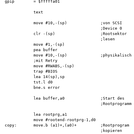
gpip        = $fffffa01

            text

            move #10,-(sp)              ;von SCSI

                                        ;Device 0

            clr -(sp)                   ;Rootsektor

                                        ;lesen

            move #1,-(sp) 

            pea buffer

            move #10,-(sp)              ;physikalisch

            ;mit Retry

            move #RWABS,-(sp) 

            trap #BIOS 

            lea 14(sp),sp 

            tst.l d0 

            bne.s error

            lea buffer,a0               ;Start des

                                        ;Rootprogramms

            lea rootprg,a1 

            move #rootend-rootprg-1,d0 

copy:       move.b (a1)+,(a0)+          ;Rootprogram

                                        ;kopieren
