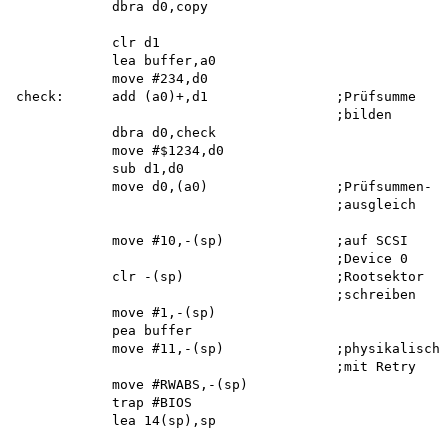
            dbra d0,copy 

            clr d1

            lea buffer,a0 

            move #234,d0 

check:      add (a0)+,d1                ;Prüfsumme

                                        ;bilden

            dbra d0,check 

            move #$1234,d0 

            sub d1,d0

            move d0,(a0)                ;Prüfsummen-

                                        ;ausgleich

            move #10,-(sp)              ;auf SCSI

                                        ;Device 0

            clr -(sp)                   ;Rootsektor

                                        ;schreiben

            move #1,-(sp) 

            pea buffer

            move #11,-(sp)              ;physikalisch

                                        ;mit Retry

            move #RWABS,-(sp) 

            trap #BIOS 

            lea 14(sp),sp
