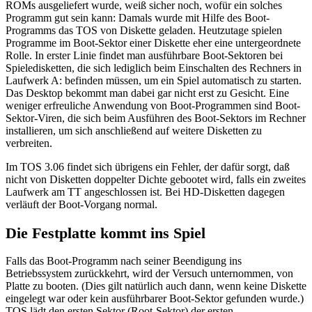
ROMs ausgeliefert wurde, weiß sicher noch, wofür ein solches
Programm gut sein kann: Damals wurde mit Hilfe des Boot-
Programms das TOS von Diskette geladen. Heutzutage spielen
Programme im Boot-Sektor einer Diskette eher eine untergeordnete
Rolle. In erster Linie findet man ausführbare Boot-Sektoren bei
Spieledisketten, die sich lediglich beim Einschalten des Rechners in
Laufwerk A: befinden müssen, um ein Spiel automatisch zu starten.
Das Desktop bekommt man dabei gar nicht erst zu Gesicht. Eine
weniger erfreuliche Anwendung von Boot-Programmen sind Boot-
Sektor-Viren, die sich beim Ausführen des Boot-Sektors im Rechner
installieren, um sich anschließend auf weitere Disketten zu
verbreiten.
Im TOS 3.06 findet sich übrigens ein Fehler, der dafür sorgt, daß
nicht von Disketten doppelter Dichte gebootet wird, falls ein zweites
Laufwerk am TT angeschlossen ist. Bei HD-Disketten dagegen
verläuft der Boot-Vorgang normal.
Die Festplatte kommt ins Spiel
Falls das Boot-Programm nach seiner Beendigung ins
Betriebssystem zurückkehrt, wird der Versuch unternommen, von
Platte zu booten. (Dies gilt natürlich auch dann, wenn keine Diskette
eingelegt war oder kein ausführbarer Boot-Sektor gefunden wurde.)
TOS lädt den ersten Sektor (Root-Sektor) der ersten