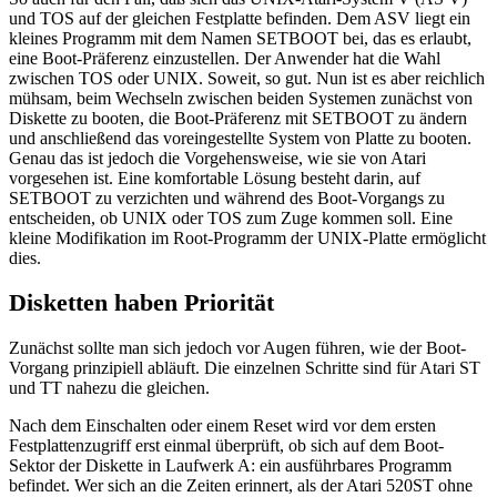
und TOS auf der gleichen Festplatte befinden. Dem ASV liegt ein
kleines Programm mit dem Namen SETBOOT bei, das es erlaubt,
eine Boot-Präferenz einzustellen. Der Anwender hat die Wahl
zwischen TOS oder UNIX. Soweit, so gut. Nun ist es aber reichlich
mühsam, beim Wechseln zwischen beiden Systemen zunächst von
Diskette zu booten, die Boot-Präferenz mit SETBOOT zu ändern
und anschließend das voreingestellte System von Platte zu booten.
Genau das ist jedoch die Vorgehensweise, wie sie von Atari
vorgesehen ist. Eine komfortable Lösung besteht darin, auf
SETBOOT zu verzichten und während des Boot-Vorgangs zu
entscheiden, ob UNIX oder TOS zum Zuge kommen soll. Eine
kleine Modifikation im Root-Programm der UNIX-Platte ermöglicht
dies.
Disketten haben Priorität
Zunächst sollte man sich jedoch vor Augen führen, wie der Boot-
Vorgang prinzipiell abläuft. Die einzelnen Schritte sind für Atari ST
und TT nahezu die gleichen.
Nach dem Einschalten oder einem Reset wird vor dem ersten
Festplattenzugriff erst einmal überprüft, ob sich auf dem Boot-
Sektor der Diskette in Laufwerk A: ein ausführbares Programm
befindet. Wer sich an die Zeiten erinnert, als der Atari 520ST ohne