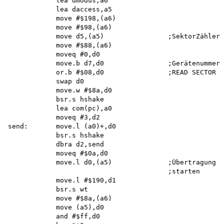
            lea dmodus,a6 

            lea daccess,a5 

            move #$198,(a6) 

            move #$98,(a6)

            move d5,(a5)                ;SektorZähler

            move #$88,(a6) 

            moveq #0,d0

            move.b d7,d0                ;Gerätenummer

            or.b #$08,d0                ;READ SECTOR

            swap d0

            move.w #$8a,d0 

            bsr.s hshake 

            lea com(pc),a0 

            moveq #3,d2 

send:       move.l (a0)+,d0

            bsr.s hshake 

            dbra d2,send 

            moveq #$0a,d0

            move.l d0,(a5)              ;Übertragung

                                        ;starten

            move.l #$190,d1 

            bsr.s wt 

            move #$8a,(a6) 

            move (a5),d0 

            and #$ff,d0 
