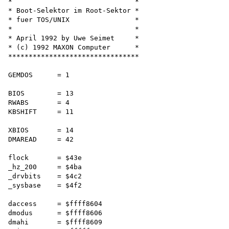
*                              *

* Boot-Selektor im Root-Sektor *

* fuer TOS/UNIX                *

*                              *

* April 1992 by Uwe Seimet     *

* (c) 1992 MAXON Computer      *

********************************

GEMDOS      = 1

BIOS        = 13

RWABS       = 4 

KBSHIFT     = 11

XBIOS       = 14 

DMAREAD     = 42

flock       = $43e 

_hz_200     = $4ba

_drvbits    = $4c2 

_sysbase    = $4f2

daccess     = $ffff8604 

dmodus      = $ffff8606 

dmahi       = $ffff8609 
