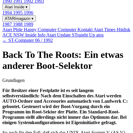
1990
1991
1992
1993
Atari Inside
▾
1994
1995
1996
ATARImagazin
▾
1987
1988
1989
Atari Phile
Happy Computer
Computer Kontakt
Atari Times
Hitdisk
ACE NSW Inside Info
Atari Update
STraight Up
atos
← ST-Computer 06 / 1992
Back To The Roots: Ein etwas
anderer Boot-Selektor
Grundlagen
Für Besitzer einer Festplatte ist es seit langem
selbstverständlich: Nach dem Einschalten des Atari werden
AUTO-Ordner und Accessories automatisch von Laufwerk C:
gebootet. Gesteuert wird der Boot-Vorgang durch ein
Programm im Root-Sektor der Platte. Ein Standard-Root-
Programm stellt allerdings nicht immer das Optimum dar. Bei
einigen Systemkonfigurationen ist Eigeninitiative gefragt.
So auch für den Fall, daß sich das UNIX-Atari-System V (AS V)