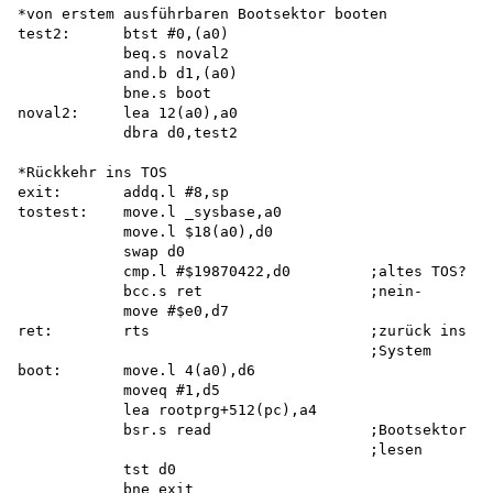
*von erstem ausführbaren Bootsektor booten 

test2:      btst #0,(a0)

            beq.s noval2 

            and.b d1,(a0) 

            bne.s boot 

noval2:     lea 12(a0),a0

            dbra d0,test2

*Rückkehr ins TOS 

exit:       addq.l #8,sp

tostest:    move.l _sysbase,a0 

            move.l $18(a0),d0 

            swap d0

            cmp.l #$19870422,d0         ;altes TOS?

            bcc.s ret                   ;nein-

            move #$e0,d7 

ret:        rts                         ;zurück ins

                                        ;System

boot:       move.l 4(a0),d6

            moveq #1,d5 

            lea rootprg+512(pc),a4 

            bsr.s read                  ;Bootsektor

                                        ;lesen

            tst d0 

            bne exit 
