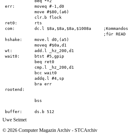
            beq *+2 

err:        moveq #-1,d0

            move #$80,(a6) 

            clr.b flock 

ret0:       rts

com:        dc.l $8a,$8a,$8a,$1008a     ;Kommandos

                                        ;für READ

hshake:     move.l d0,(a5)

            moveq #$0a,d1 

wt:         add.l _hz_200,d1

wait0:      btst #5,gpip

            beq ret0

            cmp.l _hz_200,d1 

            bcc wait0 

            addq.l #4,sp 

            bra err

rootend:

            bss

Uwe Seimet
© 2026 Computer Magazin Archiv - STCArchiv