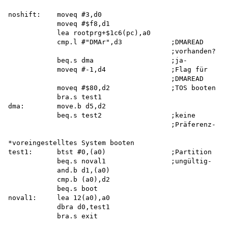
noshift:    moveq #3,d0

            moveq #$f8,d1

            lea rootprg+$1c6(pc),a0

            cmp.l #"DMAr",d3            ;DMAREAD

                                        ;vorhanden? 

            beq.s dma                   ;ja-

            moveq #-1,d4                ;Flag für

                                        ;DMAREAD

            moveq #$80,d2               ;TOS booten

            bra.s test1 

dma:        move.b d5,d2

            beq.s test2                 ;keine

                                        ;Präferenz-

*voreingestelltes System booten 

test1:      btst #0,(a0)                ;Partition

            beq.s noval1                ;ungültig-

            and.b d1,(a0) 

            cmp.b (a0),d2 

            beq.s boot 

noval1:     lea 12(a0),a0

            dbra d0,test1 

            bra.s exit
