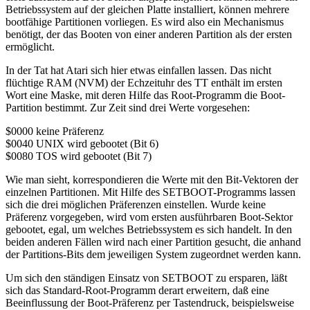
Betriebssystem auf der gleichen Platte installiert, können mehrere
bootfähige Partitionen vorliegen. Es wird also ein Mechanismus
benötigt, der das Booten von einer anderen Partition als der ersten
ermöglicht.
In der Tat hat Atari sich hier etwas einfallen lassen. Das nicht
flüchtige RAM (NVM) der Echzeituhr des TT enthält im ersten
Wort eine Maske, mit deren Hilfe das Root-Programm die Boot-
Partition bestimmt. Zur Zeit sind drei Werte vorgesehen:
$0000 keine Präferenz
$0040 UNIX wird gebootet (Bit 6)
$0080 TOS wird gebootet (Bit 7)
Wie man sieht, korrespondieren die Werte mit den Bit-Vektoren der
einzelnen Partitionen. Mit Hilfe des SETBOOT-Programms lassen
sich die drei möglichen Präferenzen einstellen. Wurde keine
Präferenz vorgegeben, wird vom ersten ausführbaren Boot-Sektor
gebootet, egal, um welches Betriebssystem es sich handelt. In den
beiden anderen Fällen wird nach einer Partition gesucht, die anhand
der Partitions-Bits dem jeweiligen System zugeordnet werden kann.
Um sich den ständigen Einsatz von SETBOOT zu ersparen, läßt
sich das Standard-Root-Programm derart erweitern, daß eine
Beeinflussung der Boot-Präferenz per Tastendruck, beispielsweise