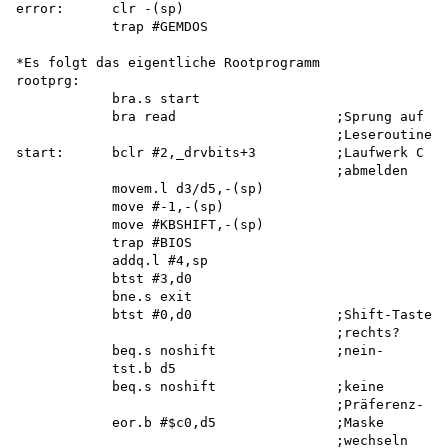
error:      clr -(sp)

            trap #GEMDOS

*Es folgt das eigentliche Rootprogramm 

rootprg:

            bra.s start

            bra read                    ;Sprung auf

                                        ;Leseroutine

start:      bclr #2,_drvbits+3          ;Laufwerk C

                                        ;abmelden

            movem.l d3/d5,-(sp) 

            move #-1,-(sp) 

            move #KBSHIFT,-(sp) 

            trap #BIOS 

            addq.l #4,sp 

            btst #3,d0 

            bne.s exit

            btst #0,d0                  ;Shift-Taste

                                        ;rechts?

            beq.s noshift               ;nein-

            tst.b d5

            beq.s noshift               ;keine

                                        ;Präferenz-

            eor.b #$c0,d5               ;Maske

                                        ;wechseln
