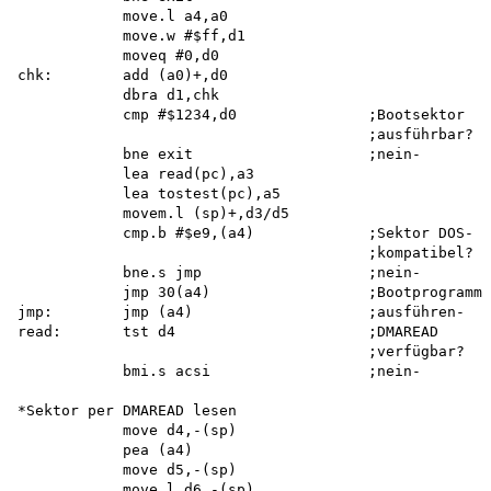
            move.l a4,a0 

            move.w #$ff,d1 

            moveq #0,d0 

chk:        add (a0)+,d0

            dbra d1,chk

            cmp #$1234,d0               ;Bootsektor

                                        ;ausführbar? 

            bne exit                    ;nein-

            lea read(pc),a3 

            lea tostest(pc),a5 

            movem.l (sp)+,d3/d5

            cmp.b #$e9,(a4)             ;Sektor DOS-

                                        ;kompatibel? 

            bne.s jmp                   ;nein-

            jmp 30(a4)                  ;Bootprogramm

jmp:        jmp (a4)                    ;ausführen-

read:       tst d4                      ;DMAREAD

                                        ;verfügbar? 

            bmi.s acsi                  ;nein-

*Sektor per DMAREAD lesen

            move d4,-(sp) 

            pea (a4) 

            move d5,-(sp) 

            move.l d6,-(sp) 
