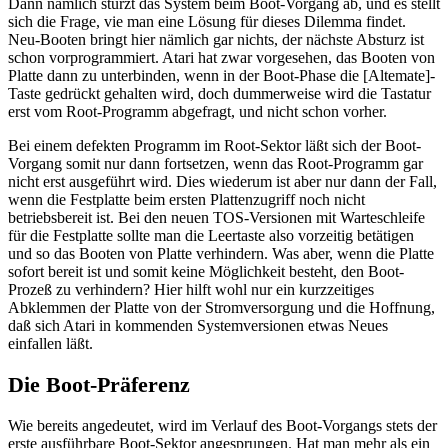
Dann nämlich stürzt das System beim Boot-Vorgang ab, und es stellt
sich die Frage, vie man eine Lösung für dieses Dilemma findet.
Neu-Booten bringt hier nämlich gar nichts, der nächste Absturz ist
schon vorprogrammiert. Atari hat zwar vorgesehen, das Booten von
Platte dann zu unterbinden, wenn in der Boot-Phase die [Altemate]-
Taste gedrückt gehalten wird, doch dummerweise wird die Tastatur
erst vom Root-Programm abgefragt, und nicht schon vorher.
Bei einem defekten Programm im Root-Sektor läßt sich der Boot-
Vorgang somit nur dann fortsetzen, wenn das Root-Programm gar
nicht erst ausgeführt wird. Dies wiederum ist aber nur dann der Fall,
wenn die Festplatte beim ersten Plattenzugriff noch nicht
betriebsbereit ist. Bei den neuen TOS-Versionen mit Warteschleife
für die Festplatte sollte man die Leertaste also vorzeitig betätigen
und so das Booten von Platte verhindern. Was aber, wenn die Platte
sofort bereit ist und somit keine Möglichkeit besteht, den Boot-
Prozeß zu verhindern? Hier hilft wohl nur ein kurzzeitiges
Abklemmen der Platte von der Stromversorgung und die Hoffnung,
daß sich Atari in kommenden Systemversionen etwas Neues
einfallen läßt.
Die Boot-Präferenz
Wie bereits angedeutet, wird im Verlauf des Boot-Vorgangs stets der
erste ausführbare Boot-Sektor angesprungen. Hat man mehr als ein