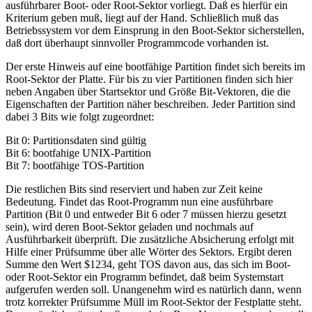
ausführbarer Boot- oder Root-Sektor vorliegt. Daß es hierfür ein
Kriterium geben muß, liegt auf der Hand. Schließlich muß das
Betriebssystem vor dem Einsprung in den Boot-Sektor sicherstellen,
daß dort überhaupt sinnvoller Programmcode vorhanden ist.
Der erste Hinweis auf eine bootfähige Partition findet sich bereits im
Root-Sektor der Platte. Für bis zu vier Partitionen finden sich hier
neben Angaben über Startsektor und Größe Bit-Vektoren, die die
Eigenschaften der Partition näher beschreiben. Jeder Partition sind
dabei 3 Bits wie folgt zugeordnet:
Bit 0: Partitionsdaten sind gültig
Bit 6: bootfahige UNIX-Partition
Bit 7: bootfähige TOS-Partition
Die restlichen Bits sind reserviert und haben zur Zeit keine
Bedeutung. Findet das Root-Programm nun eine ausführbare
Partition (Bit 0 und entweder Bit 6 oder 7 müssen hierzu gesetzt
sein), wird deren Boot-Sektor geladen und nochmals auf
Ausführbarkeit überprüft. Die zusätzliche Absicherung erfolgt mit
Hilfe einer Prüfsumme über alle Wörter des Sektors. Ergibt deren
Summe den Wert $1234, geht TOS davon aus, das sich im Boot-
oder Root-Sektor ein Programm befindet, daß beim Systemstart
aufgerufen werden soll. Unangenehm wird es natürlich dann, wenn
trotz korrekter Prüfsumme Müll im Root-Sektor der Festplatte steht.