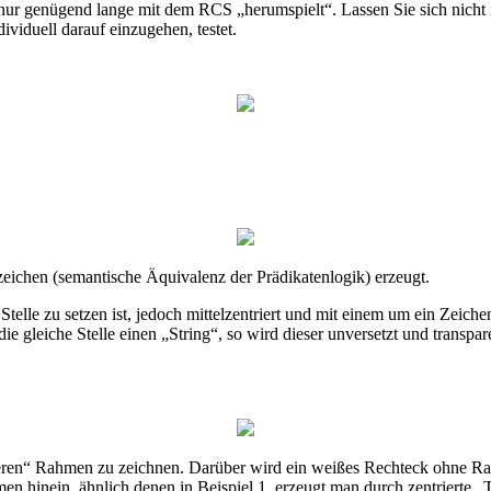
ur genügend lange mit dem RCS „herumspielt“. Lassen Sie sich nicht ir
ividuell darauf einzugehen, testet.
eichen (semantische Äquivalenz der Prädikatenlogik) erzeugt.
e Stelle zu setzen ist, jedoch mittelzentriert und mit einem um ein Ze
ie gleiche Stelle einen „String“, so wird dieser unversetzt und trans
ußeren“ Rahmen zu zeichnen. Darüber wird ein weißes Rechteck ohne Ra
men hinein, ähnlich denen in Beispiel 1, erzeugt man durch zentrierte 