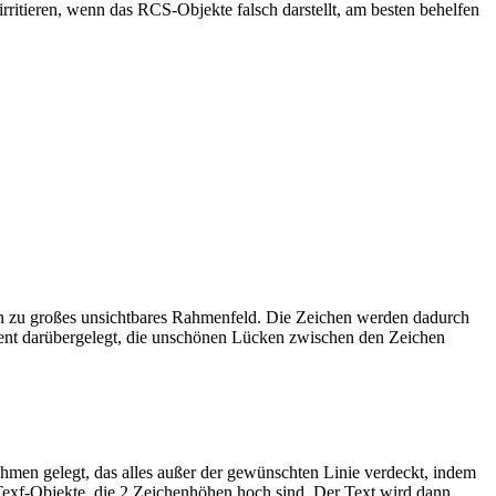
ritieren, wenn das RCS-Objekte falsch darstellt, am besten behelfen
ichen zu großes unsichtbares Rahmenfeld. Die Zeichen werden dadurch
parent darübergelegt, die unschönen Lücken zwischen den Zeichen
hmen gelegt, das alles außer der gewünschten Linie verdeckt, indem
„Texf-Objekte, die 2 Zeichenhöhen hoch sind. Der Text wird dann