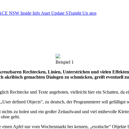
ACE NSW Inside Info
Atari Update
STraight Up
atos
Beispiel 1
kreuzbaren Rechtecken, Linien, Unterstrichen und vielen Effekten 
h akribisch gemachten Dialogen zu schmücken, greift eventuell zu
lich Rechtecke und Texte angeboten, vielleicht hier ein Schatten, da e
 „User defined Objects“, zu deutsch, der Programmierer soll gefälligst s
nichts zu holen und ein großer Zeitaufwand und viel mühevolle Kleinsta
 ohne geht.
 an, die einen Apfel nur vom Wochenmarkt her kennen, „exotische“ Obj