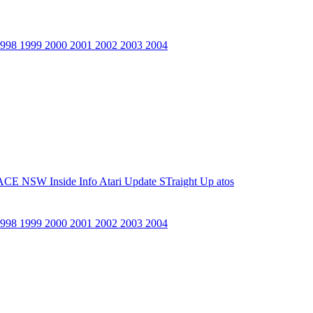
1998
1999
2000
2001
2002
2003
2004
ACE NSW Inside Info
Atari Update
STraight Up
atos
1998
1999
2000
2001
2002
2003
2004