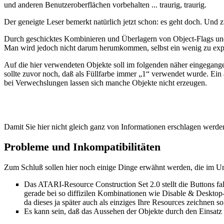
und anderen Benutzeroberflächen vorbehalten ... traurig, traurig.
Der geneigte Leser bemerkt natürlich jetzt schon: es geht doch. 
Durch geschicktes Kombinieren und Überlagern von Object-Flags und
Man wird jedoch nicht darum herumkommen, selbst ein wenig zu exp
Auf die hier verwendeten Objekte soll im folgenden näher eingegang
sollte zuvor noch, daß als Füllfarbe immer „1“ verwendet wurde. Ein ä
bei Verwechslungen lassen sich manche Objekte nicht erzeugen.
Damit Sie hier nicht gleich ganz von Informationen erschlagen werden
Probleme und Inkompatibilitäten
Zum Schluß sollen hier noch einige Dinge erwähnt werden, die im U
Das ATARI-Resource Construction Set 2.0 stellt die Buttons f
gerade bei so diffizilen Kombinationen wie Disable & Desktop-F
da dieses ja später auch als einziges Ihre Resources zeichnen sol
Es kann sein, daß das Aussehen der Objekte durch den Einsatz vo