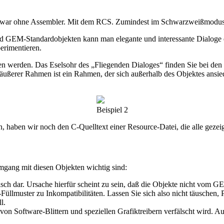
Und zwar ohne Assembler. Mit dem RCS. Zumindest im Schwarzweißmodus
 GEM-Standardobjekten kann man elegante und interessante Dialoge e
erimentieren.
en werden. Das Eselsohr des „Fliegenden Dialoges“ finden Sie bei de
ußerer Rahmen ist ein Rahmen, der sich außerhalb des Objektes ansiedel
Beispiel 2
, haben wir noch den C-Quelltext einer Resource-Datei, die alle gezeig
mgang mit diesen Objekten wichtig sind:
alsch dar. Ursache hierfür scheint zu sein, daß die Objekte nicht vom
üllmuster zu Inkompatibilitäten. Lassen Sie sich also nicht täuschen, 
l.
n Software-Blittern und speziellen Grafiktreibern verfälscht wird. Auch