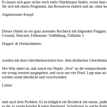
Es lassen sich ganz sicher noch mehr Objekttypen finden, wenn man n
Sie sich mit einem Programm, das Resourcen einliest und sie, ohne ind
Angekreuzter Knopf:
Dieses Objekt ist ein ganz normales Rechteck mit folgenden Flaggen:
Crossed, Selected, Füllmuster: Vollfüllung, Füllfarbe 1.
Doppel- & Dreifachlinien:
wurden mit dem Gleichheitszeichen bzw. dem dreifachen Gleichheitsz
Der Witz dabei ist, daß zuerst ein Objekt „Text“ an die entsprechend
ein wenig versetzt ausgegeben, und zwar um vier Pixel. Legt man an d
werden somit überdeckt und verschwinden
Linien:
sind auch kein Problem. Es ist lediglich ein Rechteck mit einem „ä
es die zu verdeckenden Kanten überlagert. Schriftzüge in solche Rah