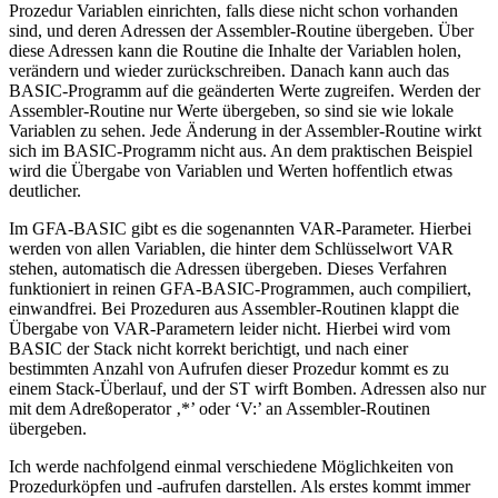
Prozedur Variablen einrichten, falls diese nicht schon vorhanden
sind, und deren Adressen der Assembler-Routine übergeben. Über
diese Adressen kann die Routine die Inhalte der Variablen holen,
verändern und wieder zurückschreiben. Danach kann auch das
BASIC-Programm auf die geänderten Werte zugreifen. Werden der
Assembler-Routine nur Werte übergeben, so sind sie wie lokale
Variablen zu sehen. Jede Änderung in der Assembler-Routine wirkt
sich im BASIC-Programm nicht aus. An dem praktischen Beispiel
wird die Übergabe von Variablen und Werten hoffentlich etwas
deutlicher.
Im GFA-BASIC gibt es die sogenannten VAR-Parameter. Hierbei
werden von allen Variablen, die hinter dem Schlüsselwort VAR
stehen, automatisch die Adressen übergeben. Dieses Verfahren
funktioniert in reinen GFA-BASIC-Programmen, auch compiliert,
einwandfrei. Bei Prozeduren aus Assembler-Routinen klappt die
Übergabe von VAR-Parametern leider nicht. Hierbei wird vom
BASIC der Stack nicht korrekt berichtigt, und nach einer
bestimmten Anzahl von Aufrufen dieser Prozedur kommt es zu
einem Stack-Überlauf, und der ST wirft Bomben. Adressen also nur
mit dem Adreßoperator ‚*’ oder ‘V:’ an Assembler-Routinen
übergeben.
Ich werde nachfolgend einmal verschiedene Möglichkeiten von
Prozedurköpfen und -aufrufen darstellen. Als erstes kommt immer