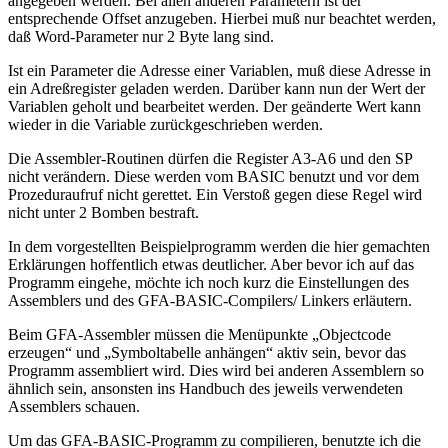
angegeben werden. Bei allen anderen Parametern ist der
entsprechende Offset anzugeben. Hierbei muß nur beachtet werden,
daß Word-Parameter nur 2 Byte lang sind.
Ist ein Parameter die Adresse einer Variablen, muß diese Adresse in
ein Adreßregister geladen werden. Darüber kann nun der Wert der
Variablen geholt und bearbeitet werden. Der geänderte Wert kann
wieder in die Variable zurückgeschrieben werden.
Die Assembler-Routinen dürfen die Register A3-A6 und den SP
nicht verändern. Diese werden vom BASIC benutzt und vor dem
Prozeduraufruf nicht gerettet. Ein Verstoß gegen diese Regel wird
nicht unter 2 Bomben bestraft.
In dem vorgestellten Beispielprogramm werden die hier gemachten
Erklärungen hoffentlich etwas deutlicher. Aber bevor ich auf das
Programm eingehe, möchte ich noch kurz die Einstellungen des
Assemblers und des GFA-BASIC-Compilers/ Linkers erläutern.
Beim GFA-Assembler müssen die Menüpunkte „Objectcode
erzeugen“ und „Symboltabelle anhängen“ aktiv sein, bevor das
Programm assembliert wird. Dies wird bei anderen Assemblern so
ähnlich sein, ansonsten ins Handbuch des jeweils verwendeten
Assemblers schauen.
Um das GFA-BASIC-Programm zu compilieren, benutzte ich die