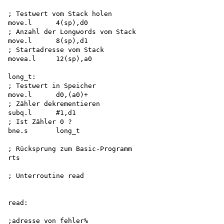
; Testwert vom Stack holen 

move.l      4(sp),d0

; Anzahl der Longwords vom Stack 

move.l      8(sp),d1

; Startadresse vom Stack 

movea.l     12(sp),a0

long_t:

; Testwert in Speicher 

move.l      d0,(a0)+

; Zähler dekrementieren 

subq.l      #1,d1 

; Ist Zähler 0 ? 

bne.s       long_t

; Rücksprung zum Basic-Programm 

rts

; Unterroutine read 

read:

;adresse von fehler%
