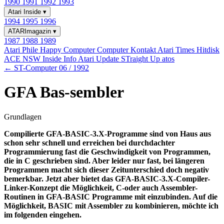
1990
1991
1992
1993
Atari Inside
▾
1994
1995
1996
ATARImagazin
▾
1987
1988
1989
Atari Phile
Happy Computer
Computer Kontakt
Atari Times
Hitdisk
ACE NSW Inside Info
Atari Update
STraight Up
atos
← ST-Computer 06 / 1992
GFA Bas-sembler
Grundlagen
Compilierte GFA-BASIC-3.X-Programme sind von Haus aus
schon sehr schnell und erreichen bei durchdachter
Programmierung fast die Geschwindigkeit von Programmen,
die in C geschrieben sind. Aber leider nur fast, bei längeren
Programmen macht sich dieser Zeitunterschied doch negativ
bemerkbar. Jetzt aber bietet das GFA-BASIC-3.X-Compiler-
Linker-Konzept die Möglichkeit, C-oder auch Assembler-
Routinen in GFA-BASIC Programme mit einzubinden. Auf die
Möglichkeit, BASIC mit Assembler zu kombinieren, möchte ich
im folgenden eingehen.