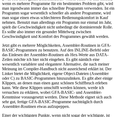
wenn es mehrere Programme für ein bestimmtes Problem gibt, wird
man irgendwann immer das schnellste Programm verwenden. Ist ein
Programm sogar wesentlich schneller als andere Programme, wird
man sogar einen etwas schlechteren Bedienungskomfort in Kauf
nehmen. Benutzt man allerdings ein Programm nur einmal im Jahr,
spielt die Geschwindigkeit nicht unbedingt die dominierende Rolle.
Es sollte also immer ein gesunder Mittelweg zwischen
Geschwindigkeit und Komfort des Programmes gewählt werden.
Jetzt gibt es mehrere Möglichkeiten, Assembler-Routinen in GFA-
BASIC-Programmen zu benutzen. Auf den INLINE-Befehl oder
das Einlesen der Assembler-Routinen als Hex-Werte aus DATA-
Zeilen möchte ich hier nicht eingehen. Es gibt nämlich eine
wesentlich variablere und elegantere Alternative, die nach meiner
Meinung im Compiler-Handbuch nicht ausreichend erklärt ist. Der
Linker bietet die Möglichkeit, eigene Object-Dateien (Assembler
oder C) zu BASIC-Programmen hinzuzulinken. Es gibt aber einige
Klippen, an denen man einen ganz schönen Schiffbruch erleben
kann. Wie diese Klippen umschifft werden können, werde ich
versuchen zu erklären, wobei GFA-BASIC- und Assembler-
Kenntnisse vorausgesetzt werden. Diese Methode eignet sich auch
sehr gut, fertige GFA-BASIC-Programme nachträglich durch
Assembler-Routinen etwas aufzupeppen.
Einer der wichtigsten Punkte, wenn nicht sogar der wichtigste, ist