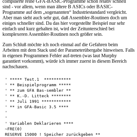
compilierte reine GFA-BASIC-Programme schon relativ schnell
sind - vor allem, wenn man ältere B ASICs oder BASIC-
Programme auf dem „sogenannten“ Industriestandard vergleicht.
Aber man sieht auch sehr gut, daß Assembler-Routinen doch um
einiges schneller sind. Da das hier vorgestellte Beispiel nur sehr
einfach und kurz gehalten ist, wird der Zeitunterschied bei
komplexeren Assembler-Routinen noch größer sein.
Zum Schluß möchte ich noch einmal auf die Gefahren beim
Arbeiten mit dem Stack und der Parameterübergabe hinweisen. Falls
in eigenen Programmen Fehler auf-treten (was laut Murphy
garantiert vorkommt), würde ich immer zuerst in diesem Bereich
nachschauen.
' ***** Test.1  ***********

' ** Beispielprogramm *****

' ** zum GFA Bas-sembler **

' ** K.-D. Litteck ********

' ** Juli 1991 ************

' ** in GFA-Basic 3.5 ****

'

'

' Variablen Deklarieren ****

~FRE(0)

RESERVE 15000 ! Speicher zurückgeben **
