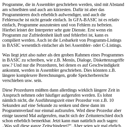
Programme, die in Assembler geschrieben werden, sind mit Abstand
am schnellsten und auch am kürzesten. Dafür ist aber das
Programmieren doch erheblich aufwendiger, und auch die
Fehlersuche ist nicht gerade einfach. In GFA-BASIC ist es relativ
einfach, Programme auszutesten und von Fehlern zu befreien.
Hierbei leistet der Interpreter sehr gute Dienste. Erst wenn ein
Programm zur Zufriedenheit läuft und fehlerfrei ist, kann es
compiliert werden. Auch ist die Lesbarkeit von Programm-Listings
in BASIC wesentlich einfacher als bei Assembler- oder C-Listings.
Was liegt jetzt also naher als den groben Rahmen eines Programmes
in BASIC zu schreiben, wie z.B. Menüs, Dialoge, Diskettenzugriffe
usw.? Und nur die Prozeduren, bei denen es auf Geschwindigkeit
ankommt, werden in Assembler geschrieben. Dies könnten z.B.
längere komplexere Berechnungen, große Speicherbereiche
verschieben usw. sein.
Diese Prozeduren müßten dann allerdings wirklich längere Zeit in
Anspruch nehmen oder häufiger aufgerufen werden. Es lohnt
nämlich nicht, die Ausführungszeit einer Prozedur von z.B. 10
Sekunden auf eine Sekunde zu senken und diese dann im
Programmverlauf nur einmal aufzurufen. Wird diese Prozedur aber
einige tausend Mal aufgerufen, macht sich der Zeitunterschied doch
schon erheblich bemerkbar. Jetzt kann man natürlich auch sagen:
„Was soll diese ganze Zeitschinderei?“. Aber seien wir mal ehrlich,