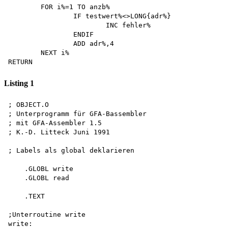
	FOR i%=1 TO anzb%

		IF testwert%<>LONG{adr%}

			INC fehler%

		ENDIF 

		ADD adr%,4 

	NEXT i%

Listing 1
; OBJECT.O

; Unterprogramm für GFA-Bassembler 

; mit GFA-Assembler 1.5 

; K.-D. Litteck Juni 1991

; Labels als global deklarieren

    .GLOBL write 

    .GLOBL read

    .TEXT

;Unterroutine write 

write:
