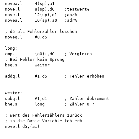
movea.l     4(sp),a1 

move.l      8(sp),d0    ;testwert% 

move.l      12(sp),d1   ;anz%

movea.l     16(sp),a0   ;adr%

; d5 als Fehlerzähler löschen 

moveq.l     #0,d5

long:

cmp.l       (a0)+,d0    ; Vergleich 

; Bei Fehler kein Sprung 

beq.s       weiter

addq.l      #1,d5       ; Fehler erhöhen

weiter:

subq.l      #1,d1       ; Zähler dekrement

bne.s       long        ; Zähler 0 ?

; Wert des Fehlerzählers zurück 

; in die Basic-Variable fehler% 

move.l d5,(a1)
