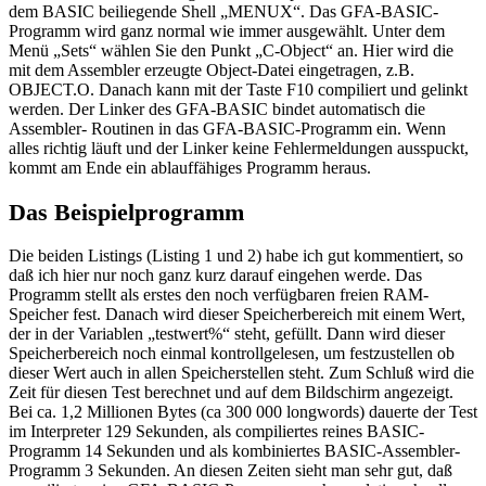
dem BASIC beiliegende Shell „MENUX“. Das GFA-BASIC-
Programm wird ganz normal wie immer ausgewählt. Unter dem
Menü „Sets“ wählen Sie den Punkt „C-Object“ an. Hier wird die
mit dem Assembler erzeugte Object-Datei eingetragen, z.B.
OBJECT.O. Danach kann mit der Taste F10 compiliert und gelinkt
werden. Der Linker des GFA-BASIC bindet automatisch die
Assembler- Routinen in das GFA-BASIC-Programm ein. Wenn
alles richtig läuft und der Linker keine Fehlermeldungen ausspuckt,
kommt am Ende ein ablauffähiges Programm heraus.
Das Beispielprogramm
Die beiden Listings (Listing 1 und 2) habe ich gut kommentiert, so
daß ich hier nur noch ganz kurz darauf eingehen werde. Das
Programm stellt als erstes den noch verfügbaren freien RAM-
Speicher fest. Danach wird dieser Speicherbereich mit einem Wert,
der in der Variablen „testwert%“ steht, gefüllt. Dann wird dieser
Speicherbereich noch einmal kontrollgelesen, um festzustellen ob
dieser Wert auch in allen Speicherstellen steht. Zum Schluß wird die
Zeit für diesen Test berechnet und auf dem Bildschirm angezeigt.
Bei ca. 1,2 Millionen Bytes (ca 300 000 longwords) dauerte der Test
im Interpreter 129 Sekunden, als compiliertes reines BASIC-
Programm 14 Sekunden und als kombiniertes BASIC-Assembler-
Programm 3 Sekunden. An diesen Zeiten sieht man sehr gut, daß