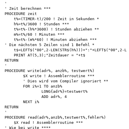
'

' Zeit berechnen ***

PROCEDURE zeit

    t%=(TIMER-t)/200 ! Zeit in Sekunden *

    h%=t%/3600 ! Stunden ***

    t%=t%-(h%*3600) ! Stunden abziehen **

    m%=t%/60 ! Minuten ***

    t%=t%-(m%*60) ! Minuten abziehen ***

' Die nächsten 5 Zeilen sind 1 Befehl * 

    t$=LEFT$("00",2-LEN(STR$(h%)))+":"+LEFT$("00",2-LE
    PRINT AT(5,3);"Zeitdauer = "+t$

RETURN

'

PROCEDURE write(adr%, anzb%, testwert%)

	$X write ! Assemblerroutine ***

	' Dies wird vom Compiler ignoriert **

	FOR i%=1 TO anzb%

		LONG{adr%}=testwert%

		ADD adr%, 4 

	NEXT i%

RETURN

'

PROCEDURE read(adr%,anzb%,testwert%,fehler%) 

    $X read ! Assemblerroutine ***

' Wie bei write ****
