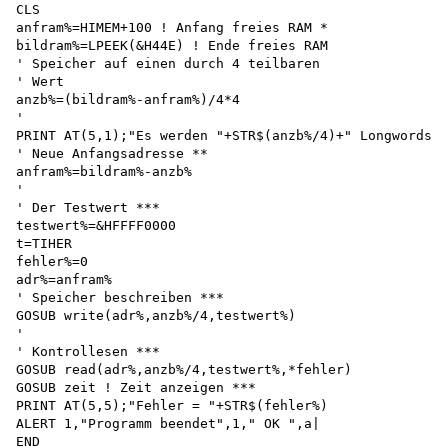
CLS

anfram%=HIMEM+100 ! Anfang freies RAM * 

bildram%=LPEEK(&H44E) ! Ende freies RAM 

' Speicher auf einen durch 4 teilbaren

' Wert

anzb%=(bildram%-anfram%)/4*4

'

PRINT AT(5,1);"Es werden "+STR$(anzb%/4)+" Longwords g
' Neue Anfangsadresse ** 

anfram%=bildram%-anzb%

'

' Der Testwert *** 

testwert%=&HFFFF0000 

t=TIHER 

fehler%=0 

adr%=anfram%

' Speicher beschreiben ***

GOSUB write(adr%,anzb%/4,testwert%)

'

' Kontrollesen ***

GOSUB read(adr%,anzb%/4,testwert%,*fehler) 

GOSUB zeit ! Zeit anzeigen ***

PRINT AT(5,5);"Fehler = "+STR$(fehler%) 

ALERT 1,"Programm beendet",1," OK ",a| 

END
