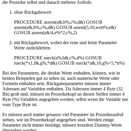
die Prozedur selbst und danach mehrere Aufrufe.
ohne Rückgabewert
PROCEDURE assem(a&,b%,c%,d&) GOSUB
assem(a&,b%,c%,d&) GOSUB assem(5,10,wert%,e&)
GOSUB assem(z&/4,e%*2,c%,2)
mit Rückgabewert, wobei der erste und letzte Parameter
Werte zurückliefern
PROCEDURE rueck(a%,b&,c%,d%) GOSUB
rueck(*x1,f&,g%,*d&) GOSUB rueck(*a&,10,g%+5,*n%)
Bei den Parametern, die direkte Werte enthalten, können, wie in
beiden Beispielen gut zu sehen ist, auch numerische Werte oder
Formeln enthalten sein. Rückgabeparameter müssen immer
Adressen auf Variablen enthalten. Da Adressen immer 4 Byte (32
Bit) groß sind, müssen im Prozedurkopf an diesen Stellen immer 4
Byte (%) Variablen angegeben werden, selbst wenn die Variable nur
vom Type Byte ist.
Es müssen auch immer genauso viel Parameter im Prozeduraufruf
stehen, wie im Prozedurkopf angegeben sind. Werden einige
Parameter nicht immer benötigt, müssen trotzdem Dummy-Werte
übergeben werden.