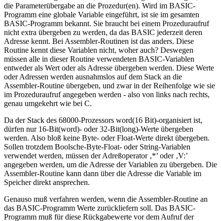
die Parameterübergabe an die Prozedur(en). Wird im BASIC-
Programm eine globale Variable eingeführt, ist sie im gesamten
BASIC-Programm bekannt. Sie braucht bei einem Prozeduraufruf
nicht extra übergeben zu werden, da das BASIC jederzeit deren
Adresse kennt. Bei Assembler-Routinen ist das anders. Diese
Routine kennt diese Variablen nicht, woher auch? Deswegen
müssen alle in dieser Routine verwendeten BASIC-Variablen
entweder als Wert oder als Adresse übergeben werden. Diese Werte
oder Adressen werden ausnahmslos auf dem Stack an die
Assembler-Routine übergeben, und zwar in der Reihenfolge wie sie
im Prozeduraufruf angegeben werden - also von links nach rechts,
genau umgekehrt wie bei C.
Da der Stack des 68000-Prozessors word(16 Bit)-organisiert ist,
dürfen nur 16-Bit(word)- oder 32-Bit(long)-Werte übergeben
werden. Also bloß keine Byte- oder Float-Werte direkt übergeben.
Sollen trotzdem Boolsche-Byte-Float- oder String-Variablen
verwendet werden, müssen der Adreßoperator ‚*’ oder ‚V:’
angegeben werden, um die Adresse der Variablen zu übergeben. Die
Assembler-Routine kann dann über die Adresse die Variable im
Speicher direkt ansprechen.
Genauso muß verfahren werden, wenn die Assembler-Routine an
das BASIC-Programm Werte zurückliefern soll. Das BASIC-
Programm muß für diese Rückgabewerte vor dem Aufruf der