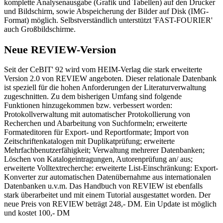
komplette Analysenausgabe (Grafik und Tabellen) auf den Drucker
und Bildschirm, sowie Abspeicherung der Bilder auf Disk (IMG-
Format) möglich. Selbstverständlich unterstützt 'FAST-FOURIER'
auch Großbildschirme.
Neue REVIEW-Version
Seit der CeBIT' 92 wird vom HEIM-Verlag die stark erweiterte
Version 2.0 von REVIEW angeboten. Dieser relationale Datenbank
ist speziell für die hohen Anforderungen der Literaturverwaltung
zugeschnitten. Zu dem bisherigen Umfang sind folgende
Funktionen hinzugekommen bzw. verbessert worden:
Protokollverwaltung mit automatischer Protokollierung von
Recherchen und Abarbeitung von Suchformeln; erweiterte
Formateditoren für Export- und Reportformate; Import von
Zeitschriftenkatalogen mit Duplikatprüfung; erweiterte
Mehrfachbenutzerfähigkeit; Verwaltung mehrerer Datenbanken;
Löschen von Katalogeintragungen, Autorenprüfung an/ aus;
erweiterte Volltextrecherche: erweiterte List-Einschränkung: Export-
Konverter zur automatischen Datenübernahme aus internationalen
Datenbanken u.v.m. Das Handbuch von REVIEW ist ebenfalls
stark überarbeitet und mit einem Tutorial ausgestattet worden. Der
neue Preis von REVIEW beträgt 248,- DM. Ein Update ist möglich
und kostet 100,- DM