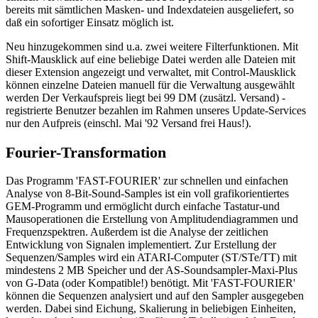
bereits mit sämtlichen Masken- und Indexdateien ausgeliefert, so
daß ein sofortiger Einsatz möglich ist.
Neu hinzugekommen sind u.a. zwei weitere Filterfunktionen. Mit
Shift-Mausklick auf eine beliebige Datei werden alle Dateien mit
dieser Extension angezeigt und verwaltet, mit Control-Mausklick
können einzelne Dateien manuell für die Verwaltung ausgewählt
werden Der Verkaufspreis liegt bei 99 DM (zusätzl. Versand) -
registrierte Benutzer bezahlen im Rahmen unseres Update-Services
nur den Aufpreis (einschl. Mai '92 Versand frei Haus!).
Fourier-Transformation
Das Programm 'FAST-FOURIER' zur schnellen und einfachen
Analyse von 8-Bit-Sound-Samples ist ein voll grafikorientiertes
GEM-Programm und ermöglicht durch einfache Tastatur-und
Mausoperationen die Erstellung von Amplitudendiagrammen und
Frequenzspektren. Außerdem ist die Analyse der zeitlichen
Entwicklung von Signalen implementiert. Zur Erstellung der
Sequenzen/Samples wird ein ATARI-Computer (ST/STe/TT) mit
mindestens 2 MB Speicher und der AS-Soundsampler-Maxi-Plus
von G-Data (oder Kompatible!) benötigt. Mit 'FAST-FOURIER'
können die Sequenzen analysiert und auf den Sampler ausgegeben
werden. Dabei sind Eichung, Skalierung in beliebigen Einheiten,