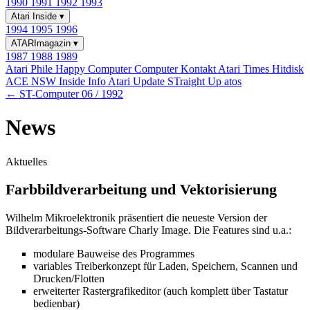
1990
1991
1992
1993
Atari Inside
▾
1994
1995
1996
ATARImagazin
▾
1987
1988
1989
Atari Phile
Happy Computer
Computer Kontakt
Atari Times
Hitdisk
ACE NSW Inside Info
Atari Update
STraight Up
atos
← ST-Computer 06 / 1992
News
Aktuelles
Farbbildverarbeitung und Vektorisierung
Wilhelm Mikroelektronik präsentiert die neueste Version der
Bildverarbeitungs-Software Charly Image. Die Features sind u.a.:
modulare Bauweise des Programmes
variables Treiberkonzept für Laden, Speichern, Scannen und
Drucken/Flotten
erweiterter Rastergrafikeditor (auch komplett über Tastatur
bedienbar)