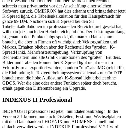
eine Investition von mehreren hundert Mark schnell rechnet,
schreckt man privat meist vor der Anschaffung einer solchen
Software zurück. OMIKRON hat dies erkannt und bringt daher jetzt
K-Spread light, die Tabellenkalkulation für den Hausgebrauch für
ganze 99 DM. Nachdem sich K-Spread bei den ST-
Tabellenkalkulationen im professionellen Bereich durchgesetzt hat,
will man jetzt auch den Heimbereich erobern. Der Leistungsumfang
ist genau in den Punkten abgespeckt, die man zu Hause kaum
braucht, die aber in Firmen oft wichtig sind: Vektorgrafiken und
Makros. Erhalten blieben aber der Rechenteil des "großen" K-
Spread4 inkl. Mehrfensterumgebung, Verknüpfung von
Rechenblättern und alle Grafik-Funktionen des "großen" Bruders.
Bilder und Tabellen können bei K-Spread light nicht mehr im
Vektor-Format exportiert werden, sondern "nur" als IMG (reicht für
die Einbindung in Textverarbeitungssysteme allemal - nur für DTP
braucht man die hohe Auflösung). K-Spread light arbeitet ohne
GDOS. Wer die eine oder andere Funktion später doch braucht,
erhält gegen den Differenzbetrag ein Upgrade.
INDEXUS II Professional
INDEXUS II professional ist jetzt "multidatenbankfähig". In der
Version 2.1 können nun auch Disketten, Fest- und Wechselplatten
mit den Datenbanken PHOENIX und ADIMENS schnell und
einfach verwaltet werden. INDEXUS II professional V 2.1 wird