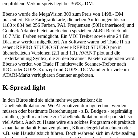
empfohlene Verkaufspreis liegt bei 3698,- DM.
Ebenso wurde die MegaVision 300 zum Preis von 1498,- DM
präsentiert. Eine Farbgrafikkarte, die neben Auflösungen bis zu
1180 x 884 bei 256 Farben, PAL Frequenzen (50Hz interlaced) und
Genlock Adapter bietet, auch einen speziellen 24-Bit Betrieb mit
16.7 Mio. Farben ermöglicht. Ein VDI-Treiber sowie eine 24-Bit
Diashow werden mitgeliefert. An Software waren bei Trade iT zu
sehen: REPRO STUDIO ST sowie REPRO STUDIO pro in
überarbeiteten Versionen (2.1 und 1.1), AVANT plot und die
Texterkennung Syntex, die zu den Scanner-Paketen angeboten wird.
Ebenso werden von Trade iT mittlerweile Scanner-Treiber nach
IDC- oder GDPS-Konzept und GDPS-IDC Wandler für viele im
ATARI-Markt verfügbaren Scanner angeboten.
K-Spread light
In den Büros sind sie nicht mehr wegzudenken: die
Tabellenkalkulationen. Wo Alternativen durchgerechnet werden
müssen oder bestimmte Berechnungen - z.B. Budgets - regelmäßig
anfallen, greift man heute zur Tabellenkalkulation und spart sich so
viel Arbeit. Auch zu Hause wäre ein solches Programm oft praktisch
- man kann damit Finanzen planen, Kilometergeld abrechnen oder
z.B. sein Haushaltsbuch führen. Doch während sich im Arbeitsalltag