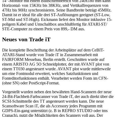
14"-Monitor mit einem Bildschirmbereich von 240x180 mm kann
Horizontal- von 15KHz bis 38KHz, und Vertikalfrequenzen von
47Hz bis 90Hz synchronisieren. Seine Bandbreite beträgt 45MHz.
Damit ist er ideal für alle drei ST-Auflösungen geeignet (ST-Low,
ST-Mid und ST-High). Eickmann liefert den Monitor inklusive 15-
poligem Kabel und Umschaltbox anschlußfertig für ATARI-ST/
STE-Computer zu einem Preis von 899,- DM aus.
Neues von Trade iT
Die komplette Beschriftung der Arbeitsplätze auf dem CeBIT-
ATARI-Stand wurde von Trade iT in Zusammenarbeit mit
FAIRFORM Messebau, Berlin erstellt. Geschnitten wurde auf
einem ARISTO AG 5O Schneidplotter, der mit AVANT plot von
einem TT030 angesteuert wurde. AVANT plot wurde mittlerweile
um eine Fontmodul erweitert, welches Satzfunktionen und
Fonteditorfunktionen enthält. Verarbeitet werden Fonts im CFN-
(ohne SN) oder PostScript-Format.
Vorgestellt wurden neben den bewährten Hand-Scannern der neue
24-Bit-Flachbett-Farbscanner von Trade iT, der auch direkt über die
SCSI-Schnittstelle des TT angesteuert werden kann. Die neue
Scansoftware Scan iT, die als Accessory jedes Programm mit
GDPS-Ein-gang unterstützt (z. B in REPRO STUDIO oder tms
Cranach), nutzt die Möglichkeiten des Scanners voll aus. Der