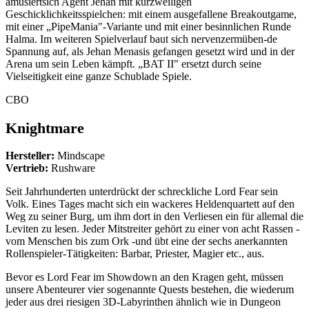
amüsiertsich Agent Jehan mit kurzweiligen
Geschicklichkeitsspielchen: mit einem ausgefallene Breakoutgame,
mit einer „PipeMania"-Variante und mit einer besinnlichen Runde
Halma. Im weiteren Spielverlauf baut sich nervenzermüben-de
Spannung auf, als Jehan Menasis gefangen gesetzt wird und in der
Arena um sein Leben kämpft. „BAT II" ersetzt durch seine
Vielseitigkeit eine ganze Schublade Spiele.
CBO
Knightmare
Hersteller:
Mindscape
Vertrieb:
Rushware
Seit Jahrhunderten unterdrückt der schreckliche Lord Fear sein
Volk. Eines Tages macht sich ein wackeres Heldenquartett auf den
Weg zu seiner Burg, um ihm dort in den Verliesen ein für allemal die
Leviten zu lesen. Jeder Mitstreiter gehört zu einer von acht Rassen -
vom Menschen bis zum Ork -und übt eine der sechs anerkannten
Rollenspieler-Tätigkeiten: Barbar, Priester, Magier etc., aus.
Bevor es Lord Fear im Showdown an den Kragen geht, müssen
unsere Abenteurer vier sogenannte Quests bestehen, die wiederum
jeder aus drei riesigen 3D-Labyrinthen ähnlich wie in Dungeon