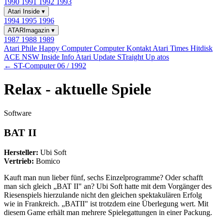
1990
1991
1992
1993
Atari Inside
▾
1994
1995
1996
ATARImagazin
▾
1987
1988
1989
Atari Phile
Happy Computer
Computer Kontakt
Atari Times
Hitdisk
ACE NSW Inside Info
Atari Update
STraight Up
atos
← ST-Computer 06 / 1992
Relax - aktuelle Spiele
Software
BAT II
Hersteller:
Ubi Soft
Vertrieb:
Bomico
Kauft man nun lieber fünf, sechs Einzelprogramme? Oder schafft
man sich gleich „BAT II" an? Ubi Soft hatte mit dem Vorgänger des
Riesenspiels hierzulande nicht den gleichen spektakulären Erfolg
wie in Frankreich. „BATII" ist trotzdem eine Überlegung wert. Mit
diesem Game erhält man mehrere Spielegattungen in einer Packung.