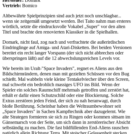
Hersteller:
Domark
Vertrieb:
Bomico
Altbewährte Spielprinzipien sind auch jetzt noch unschlagbar...
wenn sie zeitgemäß umgesetzt werden. Bei Taito nahm man ersteres
wörtlich, setzte die eindrucksvolle Vokabel „Super" vor den alten
Titel und brachte den renovierten Klassiker in die Spielhallen.
Domark, nicht faul, zog nach und verfrachtete die außerirdischen
Eindringlinge auf Amiga- und Atari-Disketten. Bei beiden Versionen
bereitet ein recht langer Vorspann (der sich nicht abbrechen oder
überspringen läßt) auf die 12 abwechslungsreichen Levels vor.
Wie bereits im Uralt-"Space Invaders", regnet es Aliens aus den
Bildschirmrändern, denen man mit gezielten Schüssen vor den Bug
schießt. Mal wabbeln viele kleine Tentakelviecher über den Screen,
mal schwebt ein bedrohlich massiges UFO ins Bild. Wenn der
Spieler ein solches Raumschiff mehrmals getroffen und zerstört hat,
erhält er dafür einen Schutzschild oder eine Blockierung. Solche
Extras zerstören jeden Feind, der sich zu nah heranwagt, durch
bloße Berührung. Scheinbar haben die Weltraumbewohner seit
„Space Invaders" in Sachen Kampftechnik aber dazugelernt. Wie
alte Strategen formieren sie sich zu Ringen oder kommen sittsam im
Gänsemarsch von der Seite, um sich dann in zerstörerischer Absicht
selbständig zu machen. Die fast bildfüllenden End-Aliens rauschen
natürlich allein Richtung Terra. Mit stoischer Gelassenheit stecken