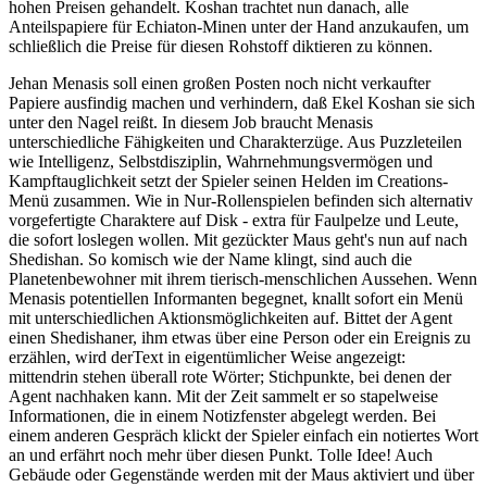
hohen Preisen gehandelt. Koshan trachtet nun danach, alle
Anteilspapiere für Echiaton-Minen unter der Hand anzukaufen, um
schließlich die Preise für diesen Rohstoff diktieren zu können.
Jehan Menasis soll einen großen Posten noch nicht verkaufter
Papiere ausfindig machen und verhindern, daß Ekel Koshan sie sich
unter den Nagel reißt. In diesem Job braucht Menasis
unterschiedliche Fähigkeiten und Charakterzüge. Aus Puzzleteilen
wie Intelligenz, Selbstdisziplin, Wahrnehmungsvermögen und
Kampftauglichkeit setzt der Spieler seinen Helden im Creations-
Menü zusammen. Wie in Nur-Rollenspielen befinden sich alternativ
vorgefertigte Charaktere auf Disk - extra für Faulpelze und Leute,
die sofort loslegen wollen. Mit gezückter Maus geht's nun auf nach
Shedishan. So komisch wie der Name klingt, sind auch die
Planetenbewohner mit ihrem tierisch-menschlichen Aussehen. Wenn
Menasis potentiellen Informanten begegnet, knallt sofort ein Menü
mit unterschiedlichen Aktionsmöglichkeiten auf. Bittet der Agent
einen Shedishaner, ihm etwas über eine Person oder ein Ereignis zu
erzählen, wird derText in eigentümlicher Weise angezeigt:
mittendrin stehen überall rote Wörter; Stichpunkte, bei denen der
Agent nachhaken kann. Mit der Zeit sammelt er so stapelweise
Informationen, die in einem Notizfenster abgelegt werden. Bei
einem anderen Gespräch klickt der Spieler einfach ein notiertes Wort
an und erfährt noch mehr über diesen Punkt. Tolle Idee! Auch
Gebäude oder Gegenstände werden mit der Maus aktiviert und über