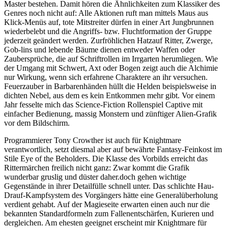
Master bestehen. Damit hören die Ähnlichkeiten zum Klassiker des
Genres noch nicht auf: Alle Aktionen ruft man mittels Maus aus
Klick-Menüs auf, tote Mitstreiter dürfen in einer Art Jungbrunnen
wiederbelebt und die Angriffs- bzw. Fluchtformation der Gruppe
jederzeit geändert werden. Zurfröhlichen Hatzauf Ritter, Zwerge,
Gob-lins und lebende Bäume dienen entweder Waffen oder
Zaubersprüche, die auf Schriftrollen im Irrgarten herumliegen. Wie
der Umgang mit Schwert, Axt oder Bogen zeigt auch die Alchimie
nur Wirkung, wenn sich erfahrene Charaktere an ihr versuchen.
Feuerzauber in Barbarenhänden hüllt die Helden beispielsweise in
dichten Nebel, aus dem es kein Entkommen mehr gibt. Vor einem
Jahr fesselte mich das Science-Fiction Rollenspiel Captive mit
einfacher Bedienung, massig Monstern und zünftiger Alien-Grafik
vor dem Bildschirm.
Programmierer Tony Crowther ist auch für Knightmare
verantwortlich, setzt diesmal aber auf bewährte Fantasy-Feinkost im
Stile Eye of the Beholders. Die Klasse des Vorbilds erreicht das
Rittermärchen freilich nicht ganz: Zwar kommt die Grafik
wunderbar gruslig und düster daher.doch gehen wichtige
Gegenstände in ihrer Detailfülle schnell unter. Das schlichte Hau-
Drauf-Kampfsystem des Vorgängers hätte eine Generalüberholung
verdient gehabt. Auf der Magieseite erwarten einen auch nur die
bekannten Standardformeln zum Fallenentschärfen, Kurieren und
dergleichen. Am ehesten geeignet erscheint mir Knightmare für