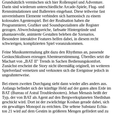
Grundsätzlich vermischen sich hier Rollenspiel und Adventure.
Darin sind wiederum unterschiedliche Arcade-Spiele, Flug- und
Rennsimulationen und Ballereien eingebaut. Diese teilweise fast
unvereinbaren Elemente verbinden sich harmonisch zu einem
kolossalen Agentenspiel. Bei der Realisation haben die
Programmierer, Grafiker und Soundspezialisten alle Register
gezogen. Abwechslungsreiche, farbsatte Hintergründe und
phantasievolle, animierte Gestalten beleben die Szenarios.
Besondere interaktive Features helfen dabei, in diesem recht
schwierigen, komplizierten Spiel voranzukommen.
Feine Musikuntermalung gibt dazu den Rhythmus an, passende
Geräuschkulissen erzeugen Abenteuerstimmung. Überdies setzt die
Machart von „BAT II" Trends in Sachen Bedienungskomfort.
Zunächst erscheint die Story nicht übermäßig originell, im weiteren
Spielverlauf vernetzen und verknoten sich die Ereignisse jedoch in
ungeahnterweise.
Bei einem zweiten Durchgang sieht dann wieder alles anders aus.
Anfangs befindet sich der künftige Held auf der guten alten Erde im
BAT (Bureau of Astral Troubleshooters). Jehan Menasis heißt der
Typ, der von BAT als Agent auf den Bergwerksplaneten Shedishan
geschickt wird. Dort ist der zwielichtige Koshan gerade dabei, sich
ein gewaltiges Monopol zu errichten. Die seltene Substanz Echia-
ton 21 wird auf dem Gestirn in größeren Mengen gefördert und zu