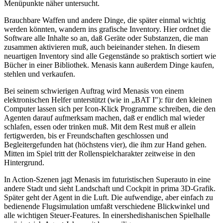
Menüpunkte näher untersucht.
Brauchbare Waffen und andere Dinge, die später einmal wichtig
werden könnten, wandern ins grafische Inventory. Hier ordnet die
Software alle Inhalte so an, daß Geräte oder Substanzen, die man
zusammen aktivieren muß, auch beieinander stehen. In diesem
neuartigen Inventory sind alle Gegenstände so praktisch sortiert wie
Bücher in einer Bibliothek. Menasis kann außerdem Dinge kaufen,
stehlen und verkaufen.
Bei seinem schwierigen Auftrag wird Menasis von einem
elektronischen Helfer unterstützt (wie in „BAT I"): für den kleinen
Computer lassen sich per Icon-Klick Programme schreiben, die den
Agenten darauf aufmerksam machen, daß er endlich mal wieder
schlafen, essen oder trinken muß. Mit dem Rest muß er allein
fertigwerden, bis er Freundschaften geschlossen und
Begleitergefunden hat (höchstens vier), die ihm zur Hand gehen.
Mitten im Spiel tritt der Rollenspielcharakter zeitweise in den
Hintergrund.
In Action-Szenen jagt Menasis im futuristischen Superauto in eine
andere Stadt und sieht Landschaft und Cockpit in prima 3D-Grafik.
Später geht der Agent in die Luft. Die aufwendige, aber einfach zu
bedienende Flugsimulation umfaßt verschiedene Blickwinkel und
alle wichtigen Steuer-Features. In einershedishanischen Spielhalle