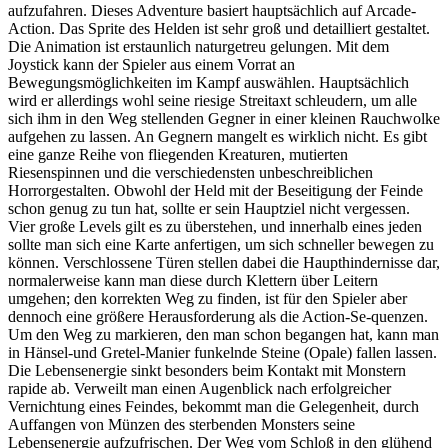
aufzufahren. Dieses Adventure basiert hauptsächlich auf Arcade-
Action. Das Sprite des Helden ist sehr groß und detailliert gestaltet.
Die Animation ist erstaunlich naturgetreu gelungen. Mit dem
Joystick kann der Spieler aus einem Vorrat an
Bewegungsmöglichkeiten im Kampf auswählen. Hauptsächlich
wird er allerdings wohl seine riesige Streitaxt schleudern, um alle
sich ihm in den Weg stellenden Gegner in einer kleinen Rauchwolke
aufgehen zu lassen. An Gegnern mangelt es wirklich nicht. Es gibt
eine ganze Reihe von fliegenden Kreaturen, mutierten
Riesenspinnen und die verschiedensten unbeschreiblichen
Horrorgestalten. Obwohl der Held mit der Beseitigung der Feinde
schon genug zu tun hat, sollte er sein Hauptziel nicht vergessen.
Vier große Levels gilt es zu überstehen, und innerhalb eines jeden
sollte man sich eine Karte anfertigen, um sich schneller bewegen zu
können. Verschlossene Türen stellen dabei die Haupthindernisse dar,
normalerweise kann man diese durch Klettern über Leitern
umgehen; den korrekten Weg zu finden, ist für den Spieler aber
dennoch eine größere Herausforderung als die Action-Se-quenzen.
Um den Weg zu markieren, den man schon begangen hat, kann man
in Hänsel-und Gretel-Manier funkelnde Steine (Opale) fallen lassen.
Die Lebensenergie sinkt besonders beim Kontakt mit Monstern
rapide ab. Verweilt man einen Augenblick nach erfolgreicher
Vernichtung eines Feindes, bekommt man die Gelegenheit, durch
Auffangen von Münzen des sterbenden Monsters seine
Lebensenergie aufzufrischen. Der Weg vom Schloß in den glühend