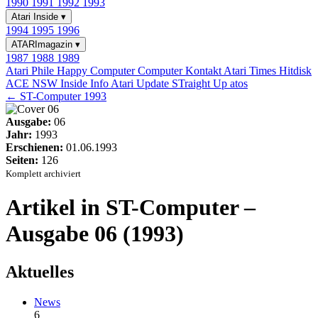
1990
1991
1992
1993
Atari Inside
▾
1994
1995
1996
ATARImagazin
▾
1987
1988
1989
Atari Phile
Happy Computer
Computer Kontakt
Atari Times
Hitdisk
ACE NSW Inside Info
Atari Update
STraight Up
atos
← ST-Computer 1993
Ausgabe:
06
Jahr:
1993
Erschienen:
01.06.1993
Seiten:
126
Komplett archiviert
Artikel in ST-Computer –
Ausgabe 06 (1993)
Aktuelles
News
6