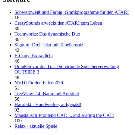
Schwarzweiß und Farbig: Grafikprogramme für den ATARI
16
CrazySounds erweckt den ATARI zum Leben
30
Teamworks: Das dynamische Duo
36
Signum! Drei: Jetzt mit Tabellensatz!
42
E-Copy: Extra dicht
46
Draußen vor der Tür: Die virtuelle Speicherverwaltung
OUTSIDE 3
48
NVDI für den Falcon030
51
TreeView 2.4: Baum mit Aussicht
56
Harofakt - Handwerker, aufgepaßt!
92
Maustausch-Frontend CAT: ... and scaring the CAT!
100
Relax - aktuelle Spiele