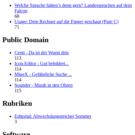
Welche Sprache hätten’s denn gern? Landessprachen auf dem
Falcon
68
Usage: Dem Rechner auf die Finger geschaut (Pure C)
71
Public Domain
Centi - Da ist der Wurm drin
113
Icon-Editor - Gut bebildert...
114
MineX - Gefährliche Suche ...
114
Sounder - Musik in den Ohren
115
Rubriken
Editorial: Abwechslungsreicher Sommer
3
Software