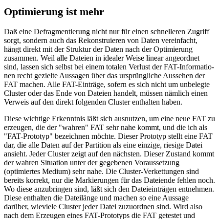
Optimierung ist mehr
Daß eine Defragmentierung nicht nur für einen schnelleren Zugriff
sorgt, sondern auch das Rekonstruieren von Daten vereinfacht,
hängt direkt mit der Struktur der Daten nach der Optimierung
zusammen. Weil alle Dateien in idealer Weise linear angeordnet
sind, lassen sich selbst bei einem totalen Verlust der FAT-Informatio-
nen recht gezielte Aussagen über das ursprüngliche Aussehen der
FAT machen. Alle FAT-Einträge, sofern es sich nicht um unbelegte
Cluster oder das Ende von Dateien handelt, müssen nämlich einen
Verweis auf den direkt folgenden Cluster enthalten haben.
Diese wichtige Erkenntnis läßt sich ausnutzen, um eine neue FAT zu
erzeugen, die der "wahren" FAT sehr nahe kommt, und die ich als
"FAT-Prototyp" bezeichnen möchte. Dieser Prototyp stellt eine FAT
dar, die alle Daten auf der Partition als eine einzige, riesige Datei
ansieht. Jeder Cluster zeigt auf den nächsten. Dieser Zustand kommt
der wahren Situation unter der gegebenen Voraussetzung
(optimiertes Medium) sehr nahe. Die Cluster-Verkettungen sind
bereits korrekt, nur die Markierungen für das Dateiende fehlen noch.
Wo diese anzubringen sind, läßt sich den Dateieinträgen entnehmen.
Diese enthalten die Dateilänge und machen so eine Aussage
darüber, wieviele Cluster jeder Datei zuzuordnen sind. Wird also
nach dem Erzeugen eines FAT-Prototyps die FAT getestet und