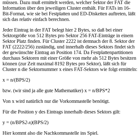
müssen. Dazu muß ermittelt werden, welcher Sektor der FAT die
Information über den jeweiligen Cluster enthält. Für FATs im 16-
Bit-Format, wie sie bei Festplatten und ED-Disketten auftreten, läßt
sich das relativ einfach berechnen.
Jeder Eintrag in der FAT belegt hier 2 Bytes, so daß bei einer
Sektorgröße von 512 Bytes pro Sektor 256 FAT-Einträge in einem
Sektor Platz finden. Für Cluster 2222 ist demnach der 8. Sektor der
FAT (2222/256) zuständig, und innerhalb dieses Sektors findet sich
der gewünschte Eintrag an Position 174. Da Festplattenpartitionen
durchaus Sektoren mit einer Größe von mehr als 512 Bytes besitzen
können (zur Zeit maximal 8192 Bytes pro Sektor), läßt sich für
Cluster n die Sektornummer x eines FAT-Sektors wie folgt ermitteln:
x = n/(BPS/2)
bzw. (wir sind ja alle gute Mathematiker) x = n/BPS*2
Von x wird natürlich nur die Vorkommastelle benötigt.
Für die Position y des Eintrags innerhalb dieses Sektors gilt:
y = (n/BPS
2-x)
(BPS/2)
Hier kommt also die Nachkommastelle ins Spiel.