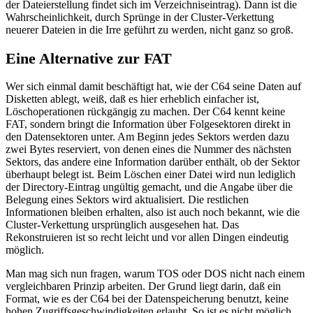
der Dateierstellung findet sich im Verzeichniseintrag). Dann ist die
Wahrscheinlichkeit, durch Sprünge in der Cluster-Verkettung
neuerer Dateien in die Irre geführt zu werden, nicht ganz so groß.
Eine Alternative zur FAT
Wer sich einmal damit beschäftigt hat, wie der C64 seine Daten auf
Disketten ablegt, weiß, daß es hier erheblich einfacher ist,
Löschoperationen rückgängig zu machen. Der C64 kennt keine
FAT, sondern bringt die Information über Folgesektoren direkt in
den Datensektoren unter. Am Beginn jedes Sektors werden dazu
zwei Bytes reserviert, von denen eines die Nummer des nächsten
Sektors, das andere eine Information darüber enthält, ob der Sektor
überhaupt belegt ist. Beim Löschen einer Datei wird nun lediglich
der Directory-Eintrag ungültig gemacht, und die Angabe über die
Belegung eines Sektors wird aktualisiert. Die restlichen
Informationen bleiben erhalten, also ist auch noch bekannt, wie die
Cluster-Verkettung ursprünglich ausgesehen hat. Das
Rekonstruieren ist so recht leicht und vor allen Dingen eindeutig
möglich.
Man mag sich nun fragen, warum TOS oder DOS nicht nach einem
vergleichbaren Prinzip arbeiten. Der Grund liegt darin, daß ein
Format, wie es der C64 bei der Datenspeicherung benutzt, keine
hohen Zugriffsgeschwindigkeiten erlaubt. So ist es nicht möglich,