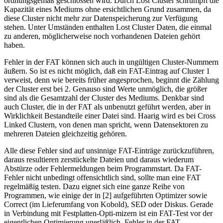
ordnungsgemäß geschlossen wird. Durch Lost Cluster schrumpft die
Kapazität eines Mediums ohne ersichtlichen Grund zusammen, da
diese Cluster nicht mehr zur Datenspeicherung zur Verfügung
stehen. Unter Umständen enthalten Lost Cluster Daten, die einmal
zu anderen, möglicherweise noch vorhandenen Dateien gehört
haben.
Fehler in der FAT können sich auch in ungültigen Cluster-Nummern
äußern. So ist es nicht möglich, daß ein FAT-Eintrag auf Cluster 1
verweist, denn wie bereits früher angesprochen, beginnt die Zählung
der Cluster erst bei 2. Genauso sind Werte unmöglich, die größer
sind als die Gesamtzahl der Cluster des Mediums. Denkbar sind
auch Cluster, die in der FAT als unbenutzt geführt werden, aber in
Wirklichkeit Bestandteile einer Datei sind. Haarig wird es bei Cross
Linked Clustern, von denen man spricht, wenn Datensektoren zu
mehreren Dateien gleichzeitig gehören.
Alle diese Fehler sind auf unsinnige FAT-Einträge zurückzuführen,
daraus resultieren zerstückelte Dateien und daraus wiederum
Abstürze oder Fehlermeldungen beim Programmstart. Da FAT-
Fehler nicht unbedingt offensichtlich sind, sollte man eine FAT
regelmäßig testen. Dazu eignet sich eine ganze Reihe von
Programmen, wie einige der in [2] aufgeführten Optimizer sowie
Correct (im Lieferumfang von Kobold), SED oder Diskus. Gerade
in Verbindung mit Festplatten-Opti-mizern ist ein FAT-Test vor der
eigentlichen Optimierung unerläßlich. Fehler in der FAT,