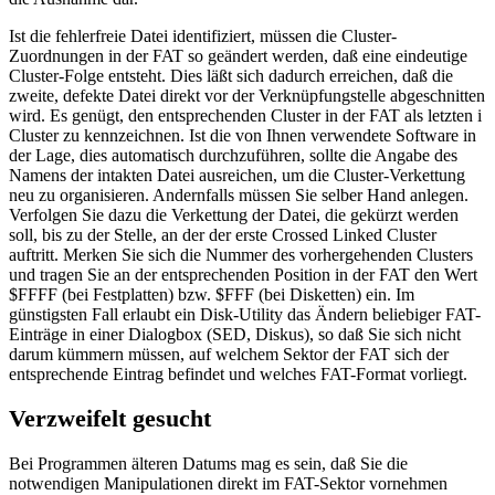
Ist die fehlerfreie Datei identifiziert, müssen die Cluster-
Zuordnungen in der FAT so geändert werden, daß eine eindeutige
Cluster-Folge entsteht. Dies läßt sich dadurch erreichen, daß die
zweite, defekte Datei direkt vor der Verknüpfungstelle abgeschnitten
wird. Es genügt, den entsprechenden Cluster in der FAT als letzten i
Cluster zu kennzeichnen. Ist die von Ihnen verwendete Software in
der Lage, dies automatisch durchzuführen, sollte die Angabe des
Namens der intakten Datei ausreichen, um die Cluster-Verkettung
neu zu organisieren. Andernfalls müssen Sie selber Hand anlegen.
Verfolgen Sie dazu die Verkettung der Datei, die gekürzt werden
soll, bis zu der Stelle, an der der erste Crossed Linked Cluster
auftritt. Merken Sie sich die Nummer des vorhergehenden Clusters
und tragen Sie an der entsprechenden Position in der FAT den Wert
$FFFF (bei Festplatten) bzw. $FFF (bei Disketten) ein. Im
günstigsten Fall erlaubt ein Disk-Utility das Ändern beliebiger FAT-
Einträge in einer Dialogbox (SED, Diskus), so daß Sie sich nicht
darum kümmern müssen, auf welchem Sektor der FAT sich der
entsprechende Eintrag befindet und welches FAT-Format vorliegt.
Verzweifelt gesucht
Bei Programmen älteren Datums mag es sein, daß Sie die
notwendigen Manipulationen direkt im FAT-Sektor vornehmen