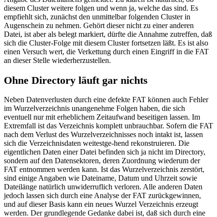
diesem Cluster weitere folgen und wenn ja, welche das sind. Es
empfiehlt sich, zunächst den unmittelbar folgenden Cluster in
Augenschein zu nehmen. Gehört dieser nicht zu einer anderen
Datei, ist aber als belegt markiert, dürfte die Annahme zutreffen, daß
sich die Cluster-Folge mit diesem Cluster fortsetzen läßt. Es ist also
einen Versuch wert, die Verkettung durch einen Eingriff in die FAT
an dieser Stelle wiederherzustellen.
Ohne Directory läuft gar nichts
Neben Datenverlusten durch eine defekte FAT können auch Fehler
im Wurzelverzeichnis unangenehme Folgen haben, die sich
eventuell nur mit erheblichem Zeitaufwand beseitigen lassen. Im
Extremfall ist das Verzeichnis komplett unbrauchbar. Sofern die FAT
nach dem Verlust des Wurzelverzeichnisses noch intakt ist, lassen
sich die Verzeichnisdaten weitestge-hend rekonstruieren. Die
eigentlichen Daten einer Datei befinden sich ja nicht im Directory,
sondern auf den Datensektoren, deren Zuordnung wiederum der
FAT entnommen werden kann. Ist das Wurzelverzeichnis zerstört,
sind einige Angaben wie Dateiname, Datum und Uhrzeit sowie
Dateilänge natürlich unwiderruflich verloren. Alle anderen Daten
jedoch lassen sich durch eine Analyse der FAT zurückgewinnen,
und auf dieser Basis kann ein neues Wurzel Verzeichnis erzeugt
werden. Der grundlegende Gedanke dabei ist, daß sich durch eine