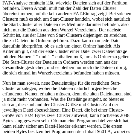
FAT-Analyse ermitteln läßt, wieviele Dateien sich auf der Partition
befinden. Deren Anzahl muß mit der Zahl der Daten-Cluster
übereinstimmen, auf die kein anderer FAT-Eintrag zeigt. Bei solchen
Clustern muß es sich um Start-Cluster handeln, wobei sich natürlich
die Start-Cluster aller Dateien des Mediums darunter befinden, also
nicht nur die Dateien aus dem Wurzel Verzeichnis. Der nächste
Schritt ist, aus der Liste von Start-Clustern diejenigen zu streichen,
die zu Dateien in Ordnern gehören. Dazu kann man jede Datei
daraufhin überprüfen, ob es sich um einen Ordner handelt. Als
Kriterium gilt, daß der erste Cluster einer Datei zwei Dateieinträge
mit den Namen "." und ".." enthalten muß, um als Ordner zu gelten.
Die Start-Cluster der Dateien in Ordnern werden nun aus der
Gesamtliste gestrichen, und es bleiben nur noch die Dateien übrig,
die sich einmal im Wurzelverzeichnis befunden haben müssen.
Nun ist man soweit, neue Dateieinträge für die restlichen Start-
Cluster anzulegen, wobei die Dateien natürlich irgendwelche
erfundenen Namen erhalten müssen, denn die alten Dateinamen sind
ja nicht mehr vorhanden. Was die Dateilänge angeht, so bietet es
sich an, diese anhand der Cluster-Größe und Cluster-Zahl der
jeweiligen Datei abzuschätzen. Eine Datei, die bei einer Cluster-
Größe von 1024 Bytes zwei Cluster aufweist, kann höchstens 2048
Bytes lang gewesen sein. Ob man eine Programmdatei vor sich hat,
kann relativ sicher am Datei-Header erkannt werden. Die ersten
beiden Bytes besitzen bei Programmen den Inhalt $601 A, wobei es