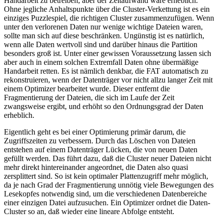
Handarbeit zu betreiben, aber der Zeitaufwand wäre erheblich.
Ohne jegliche Anhaltspunkte über die Cluster-Verkettung ist es ein
einziges Puzzlespiel, die richtigen Cluster zusammenzufügen. Wenn
unter den verlorenen Daten nur wenige wichtige Dateien waren,
sollte man sich auf diese beschränken. Ungünstig ist es natürlich,
wenn alle Daten wertvoll sind und darüber hinaus die Partition
besonders groß ist. Unter einer gewissen Voraussetzung lassen sich
aber auch in einem solchen Extremfall Daten ohne übermäßige
Handarbeit retten. Es ist nämlich denkbar, die FAT automatisch zu
rekonstruieren, wenn der Datenträger vor nicht allzu langer Zeit mit
einem Optimizer bearbeitet wurde. Dieser entfernt die
Fragmentierung der Dateien, die sich im Laufe der Zeit
zwangsweise ergibt, und erhöht so den Ordnungsgrad der Daten
erheblich.
Eigentlich geht es bei einer Optimierung primär darum, die
Zugriffszeiten zu verbessern. Durch das Löschen von Dateien
entstehen auf einem Datenträger Lücken, die von neuen Daten
gefüllt werden. Das führt dazu, daß die Cluster neuer Dateien nicht
mehr direkt hintereinander angeordnet, die Daten also quasi
zersplittert sind. So ist kein optimaler Plattenzugriff mehr möglich,
da je nach Grad der Fragmentierung unnötig viele Bewegungen des
Lesekopfes notwendig sind, um die verschiedenen Datenbereiche
einer einzigen Datei aufzusuchen. Ein Optimizer ordnet die Daten-
Cluster so an, daß wieder eine lineare Abfolge entsteht.