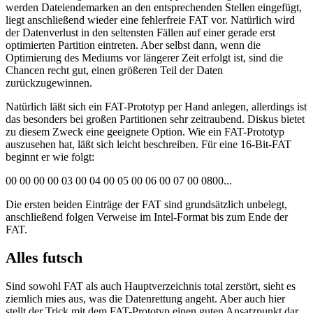
werden Dateiendemarken an den entsprechenden Stellen eingefügt,
liegt anschließend wieder eine fehlerfreie FAT vor. Natürlich wird
der Datenverlust in den seltensten Fällen auf einer gerade erst
optimierten Partition eintreten. Aber selbst dann, wenn die
Optimierung des Mediums vor längerer Zeit erfolgt ist, sind die
Chancen recht gut, einen größeren Teil der Daten
zurückzugewinnen.
Natürlich läßt sich ein FAT-Prototyp per Hand anlegen, allerdings ist
das besonders bei großen Partitionen sehr zeitraubend. Diskus bietet
zu diesem Zweck eine geeignete Option. Wie ein FAT-Prototyp
auszusehen hat, läßt sich leicht beschreiben. Für eine 16-Bit-FAT
beginnt er wie folgt:
00 00 00 00 03 00 04 00 05 00 06 00 07 00 0800...
Die ersten beiden Einträge der FAT sind grundsätzlich unbelegt,
anschließend folgen Verweise im Intel-Format bis zum Ende der
FAT.
Alles futsch
Sind sowohl FAT als auch Hauptverzeichnis total zerstört, sieht es
ziemlich mies aus, was die Datenrettung angeht. Aber auch hier
stellt der Trick mit dem FAT-Prototyp einen guten Ansatzpunkt dar.