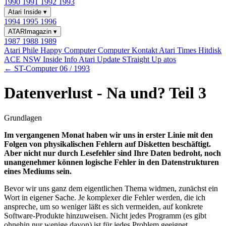
1990
1991
1992
1993
Atari Inside
▾
1994
1995
1996
ATARImagazin
▾
1987
1988
1989
Atari Phile
Happy Computer
Computer Kontakt
Atari Times
Hitdisk
ACE NSW Inside Info
Atari Update
STraight Up
atos
← ST-Computer 06 / 1993
Datenverlust - Na und? Teil 3
Grundlagen
Im vergangenen Monat haben wir uns in erster Linie mit den
Folgen von physikalischen Fehlern auf Disketten beschäftigt.
Aber nicht nur durch Lesefehler sind Ihre Daten bedroht, noch
unangenehmer können logische Fehler in den Datenstrukturen
eines Mediums sein.
Bevor wir uns ganz dem eigentlichen Thema widmen, zunächst ein
Wort in eigener Sache. Je komplexer die Fehler werden, die ich
anspreche, um so weniger läßt es sich vermeiden, auf konkrete
Software-Produkte hinzuweisen. Nicht jedes Programm (es gibt
ohnehin nur wenige davon) ist für jedes Problem geeignet.