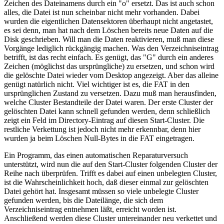
Zeichen des Dateinamens durch ein "o" ersetzt. Das ist auch schon
alles, die Datei ist nun scheinbar nicht mehr vorhanden. Dabei
wurden die eigentlichen Datensektoren überhaupt nicht angetastet,
es sei denn, man hat nach dem Löschen bereits neue Daten auf die
Disk geschrieben. Will man die Daten reaktivieren, muß man diese
Vorgänge lediglich rückgängig machen. Was den Verzeichniseintrag
betrifft, ist das recht einfach. Es genügt, das "G" durch ein anderes
Zeichen (möglichst das ursprüngliche) zu ersetzen, und schon wird
die gelöschte Datei wieder vom Desktop angezeigt. Aber das alleine
genügt natürlich nicht. Viel wichtiger ist es, die FAT in den
ursprünglichen Zustand zu versetzen. Dazu muß man herausfinden,
welche Cluster Bestandteile der Datei waren. Der erste Cluster der
gelöschten Datei kann schnell gefunden werden, denn schließlich
zeigt ein Feld im Directory-Eintrag auf diesen Start-Cluster. Die
restliche Verkettung ist jedoch nicht mehr erkennbar, denn hier
wurden ja beim Löschen Null-Bytes in die FAT eingetragen.
Ein Programm, das einen automatischen Reparaturversuch
unterstützt, wird nun die auf den Start-Cluster folgenden Cluster der
Reihe nach überprüfen. Trifft es dabei auf einen unbelegten Cluster,
ist die Wahrscheinlichkeit hoch, daß dieser einmal zur gelöschten
Datei gehört hat. Insgesamt müssen so viele unbelegte Cluster
gefunden werden, bis die Dateilänge, die sich dem
Verzeichniseintrag entnehmen läßt, erreicht worden ist.
Anschließend werden diese Cluster untereinander neu verkettet und