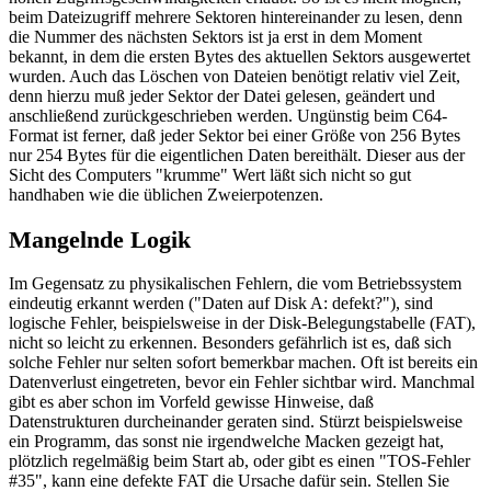
beim Dateizugriff mehrere Sektoren hintereinander zu lesen, denn
die Nummer des nächsten Sektors ist ja erst in dem Moment
bekannt, in dem die ersten Bytes des aktuellen Sektors ausgewertet
wurden. Auch das Löschen von Dateien benötigt relativ viel Zeit,
denn hierzu muß jeder Sektor der Datei gelesen, geändert und
anschließend zurückgeschrieben werden. Ungünstig beim C64-
Format ist ferner, daß jeder Sektor bei einer Größe von 256 Bytes
nur 254 Bytes für die eigentlichen Daten bereithält. Dieser aus der
Sicht des Computers "krumme" Wert läßt sich nicht so gut
handhaben wie die üblichen Zweierpotenzen.
Mangelnde Logik
Im Gegensatz zu physikalischen Fehlern, die vom Betriebssystem
eindeutig erkannt werden ("Daten auf Disk A: defekt?"), sind
logische Fehler, beispielsweise in der Disk-Belegungstabelle (FAT),
nicht so leicht zu erkennen. Besonders gefährlich ist es, daß sich
solche Fehler nur selten sofort bemerkbar machen. Oft ist bereits ein
Datenverlust eingetreten, bevor ein Fehler sichtbar wird. Manchmal
gibt es aber schon im Vorfeld gewisse Hinweise, daß
Datenstrukturen durcheinander geraten sind. Stürzt beispielsweise
ein Programm, das sonst nie irgendwelche Macken gezeigt hat,
plötzlich regelmäßig beim Start ab, oder gibt es einen "TOS-Fehler
#35", kann eine defekte FAT die Ursache dafür sein. Stellen Sie