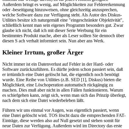
Außerdem bringt es wenig, auf Möglichkeiten zur Fehlererkennung
oder -beseitigung hinzuweisen, ohne gleichzeitig anzusprechen,
welche Software dazu zur Verfügung steht. Als Autor des Diskus-
Utilities besitze ich naturgemäß eine "eingeschränkte Objektivität",
schließlich kennt man sein eigenes Programm besonders gut. Zwar
glaube ich nicht, daß ich mit dieser Serie Werbung für ein
bestimmtes Produkt mache, aber als Leser sollten Sie dennoch über
diesen S ach verhalt informiert sein. Nun aber ans Werk.
Kleiner Irrtum, großer Ärger
Nicht immer ist ein Datenverlust auf Fehler in der Hard- oder
Software zurückzuführen. Es dürfte jedem schon passiert sein, daß
er irrtümlich eine Datei gelöscht hat, die eigentlich noch benötigt
wurde. Eine Reihe von Utilities (z.B. SED [1], Diskus) bieten die
Möglichkeit, eine Löschoperation automatisch rückgängig zu
machen. Dies muß aber nicht in allen Fällen funktionieren. Warum
es schiefgehen kann, zeigt sich, wenn man sich das Prinzip überlegt,
nach dem sich eine Datei wiederbeleben läßt.
Führen wir uns einmal vor Augen, was eigentlich passiert, wenn
eine Datei gelöscht wird. TOS löscht dazu die entsprechenden FAT-
Einträge, diese werden also auf Null gesetzt und stehen somit für
neue Daten zur Verfügung. Außerdem wird im Directory das erste