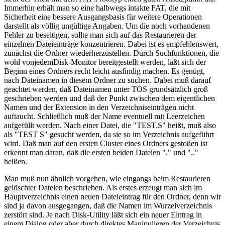
Immerhin erhält man so eine halbwegs intakte FAT, die mit
Sicherheit eine bessere Ausgangsbasis für weitere Operationen
darstellt als völlig ungültige Angaben. Um die noch vorhandenen
Fehler zu beseitigen, sollte man sich auf das Restaurieren der
einzelnen Dateieinträge konzentrieren. Dabei ist es empfehlenswert,
zunächst die Ordner wiederherzustellen. Durch Suchfunktionen, die
wohl vonjedemDisk-Monitor bereitgestellt werden, läßt sich der
Beginn eines Ordners recht leicht ausfindig machen. Es genügt,
nach Dateinamen in diesem Ordner zu suchen. Dabei muß darauf
geachtet werden, daß Dateinamen unter TOS grundsätzlich groß
geschrieben werden und daß der Punkt zwischen dem eigentlichen
Namen und der Extension in den Verzeichniseinträgen nicht
auftaucht. Schließlich muß der Name eventuell mit Leerzeichen
aufgefüllt werden. Nach einer Datei, die "TEST.S" heißt, muß also
als "TEST S" gesucht werden, da sie so im Verzeichnis aufgeführt
wird. Daß man auf den ersten Cluster eines Ordners gestoßen ist
erkennt man daran, daß die ersten beiden Dateien "." und ".."
heißen.
Man muß nun ähnlich vorgehen, wie eingangs beim Restaurieren
gelöschter Dateien beschrieben. Als erstes erzeugt man sich im
Hauptverzeichnis einen neuen Dateieintrag für den Ordner, denn wir
sind ja davon ausgegangen, daß die Namen im Wurzelverzeichnis
zerstört sind. Je nach Disk-Utility läßt sich ein neuer Eintrag in
einem Dialog oder aber durch direktes Manipulieren der Verzeichnis