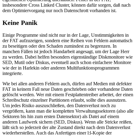
insbesondere Cross Linked Cluster, können dafür sorgen, daß nach
dem Optimiervorgang nur noch Datenschrott vorhanden ist.
Keine Panik
Einige Programme sind nicht nur in der Lage, Unstimmigkeiten in
der FAT aufzuzeigen, sondern eine Reihen von Fehlern automatisch
zu beseitigen oder den Schaden zumindest zu begrenzen. In
manchen Fällen ist jedoch Handarbeit angesagt, um der Lage Herr
zu werden. Dabei helfen besonders eigenständige Diskmonitore wie
SED, Mutil oder Diskus, eventuell auch schon einfachere Monitore
wie der in Harlekin oder anderen Multifunktionsprogrammen
integrierte.
Wie bei allen anderen Fehlern auch, dürfen auf Medien mit defekter
FAT in keinem Fall neue Daten geschrieben oder vorhandene Daten
gelöscht werden. Wer mit einem Festplattentreiber arbeitet, der einen
Schreibschutz einzelner Partitionen erlaubt, sollte dies ausnutzen.
Um jedes Risiko auszuschließen, den Datenverlust noch zu
vergrößern, kann man die kompletten Verwaltungssektoren (also alle
Sektoren bis hin zum ersten Datensektor) als Datei auf einem
anderen Laufwerk sichern (SED, Diskus). Wenn alle Stricke reißen,
läßt sich so jederzeit der alte Zustand direkt nach dem Datenverlust
wiederherstellen. Auch das Anfertigen einer l:l-Kopie der