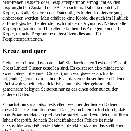
betroffenen Diskette oder Festplattenpartition ermöglicht es, den
ursprünglichen Zustand der FAT zu sichern. Dabei bedeutet l: l
Kopie, daß alle Sektoren des Datenträgers in den Kopiervorgang
einbezogen werden. Man erhält so eine Kopie, die auch im Hinblick
auf die logischen Fehler identisch mit dem Original ist. Nahezu alle
Kopierprogramme für Disketten erlauben das Anlegen einer 1:1-
Kopie, manche Programme unterstützen dies auch für
Festplattenpartitionen.
Kreuz und quer
Gehen wir einmal davon aus, daß Sie durch einen Test der FAT auf
Cross Linked Cluster gestoßen sind. Es existieren also mindestens
zwei Dateien, die einen Cluster (und zwangsweise auch alle
folgenden) gemeinsam haben. Klar, daß eine dieser beiden Dateien
höchstwahrscheinlich defekt ist, denn entweder gehören die
gemeinsam belegten Sektoren nur zu der einen oder nur zu der
anderen Datei.
Zunächst muß man also feststellen, welcher der beiden Dateien
diese Cluster zuzuordnen sind. Das geschieht einfach dadurch, daß
man Programmdateien probeweise startet bzw. Textdateien auf ihren
Inhalt überprüft. Je nach Beschaffenheit des Fehlers ist nicht
auszuschließen, daß beide Dateien defekt sind, aber das stellt eher
die Ausnahme dar.