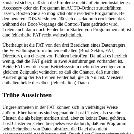
zunächst sicher, daß sich die Probleme nicht auf ein neu installiertes
Accessory oder ein Programm im AUTO-Ordner zurückführen
lassen. Booten Sie also möglichst ohne residente Programme. Bei
den neueren TOS-Versionen läßt sich das dadurch erreichen, daß
während des Boot-Vorgangs die Control-Taste gedrückt wird.
Treten auch dann noch Fehler beim Starten von Programmen auf, ist
eine fehlerhafte FAT recht wahrscheinlich.
Überhaupt ist die FAT von den drei Bereichen eines Datenträgers,
die Verwaltungsinformationen enthalten (Boot-Sektor, FAT,
Directory), am ehesten von Fehlern betroffen. Da nützt es herzlich
wenig, daß die FAT gleich in zwei Ausführungen vorhanden ist.
Beide FATs werden vom Betriebssystem mehr oder weniger zum
gleichen Zeitpunkt verändert, so daß die Chance, daß nur eine
Ausfertigung der FAT einen Fehler hat, gleich Null ist. Meistens
enthalten beide dieselben (fehlerhaften) Daten.
Trübe Aussichten
Ungereimtheiten in der FAT können sich in vielfältiger Weise
äußern. Eher harmlos sind sogenannte Lost Cluster, also solche
Cluster, die als belegt markiert sind, aber zu keiner Datei gehören.
Lost Cluster en-stehen beispielsweise dadurch, daß ein Programm
beim Schreiben von Daten abstürzt, die Datei also nicht