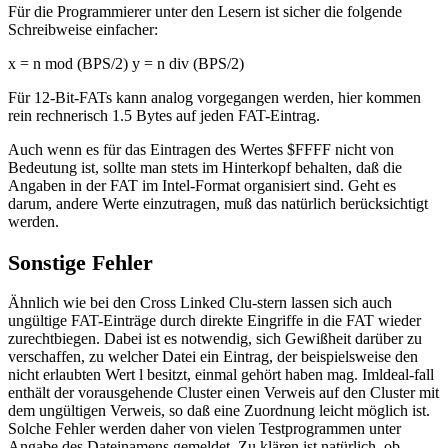
Für die Programmierer unter den Lesern ist sicher die folgende
Schreibweise einfacher:
x = n mod (BPS/2) y = n div (BPS/2)
Für 12-Bit-FATs kann analog vorgegangen werden, hier kommen
rein rechnerisch 1.5 Bytes auf jeden FAT-Eintrag.
Auch wenn es für das Eintragen des Wertes $FFFF nicht von
Bedeutung ist, sollte man stets im Hinterkopf behalten, daß die
Angaben in der FAT im Intel-Format organisiert sind. Geht es
darum, andere Werte einzutragen, muß das natürlich berücksichtigt
werden.
Sonstige Fehler
Ähnlich wie bei den Cross Linked Clu-stern lassen sich auch
ungültige FAT-Einträge durch direkte Eingriffe in die FAT wieder
zurechtbiegen. Dabei ist es notwendig, sich Gewißheit darüber zu
verschaffen, zu welcher Datei ein Eintrag, der beispielsweise den
nicht erlaubten Wert l besitzt, einmal gehört haben mag. Imldeal-fall
enthält der vorausgehende Cluster einen Verweis auf den Cluster mit
dem ungültigen Verweis, so daß eine Zuordnung leicht möglich ist.
Solche Fehler werden daher von vielen Testprogrammen unter
Angabe des Dateinamens gemeldet. Zu klären ist natürlich, ob