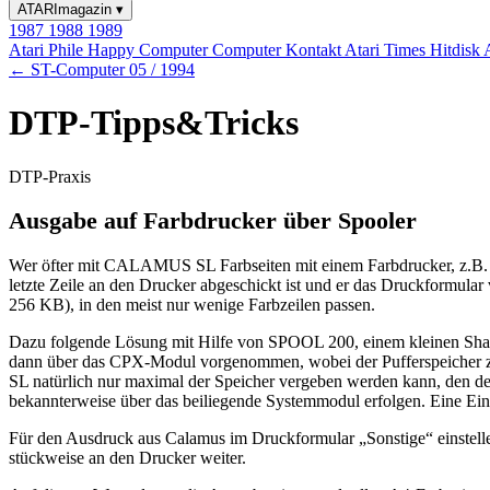
ATARImagazin
▾
1987
1988
1989
Atari Phile
Happy Computer
Computer Kontakt
Atari Times
Hitdisk
← ST-Computer 05 / 1994
DTP-Tipps&Tricks
DTP-Praxis
Ausgabe auf Farbdrucker über Spooler
Wer öfter mit CALAMUS SL Farbseiten mit einem Farbdrucker, z.B. de
letzte Zeile an den Drucker abgeschickt ist und er das Druckformular 
256 KB), in den meist nur wenige Farbzeilen passen.
Dazu folgende Lösung mit Hilfe von SPOOL 200, einem kleinen Sh
dann über das CPX-Modul vorgenommen, wobei der Pufferspeicher zw
SL natürlich nur maximal der Speicher vergeben werden kann, den de
bekannterweise über das beiliegende Systemmodul erfolgen. Eine Einste
Für den Ausdruck aus Calamus im Druckformular „Sonstige“ einstelle
stückweise an den Drucker weiter.