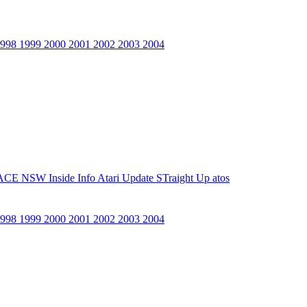
1998
1999
2000
2001
2002
2003
2004
ACE NSW Inside Info
Atari Update
STraight Up
atos
1998
1999
2000
2001
2002
2003
2004