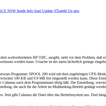
ACE NSW Inside Info
Atari Update
STraight Up
atos
m weitverbreiteten HP 550C, ausgibt, steht vor dem Problem, daß er 
verlassen werden kann. Ursache ist der meist lächerlich geringe eingeb
areware-Programm: SPOOL 200 wird mit dem zugehörigen CPX-Modul 
ischen 100 KB und 9.9 MB frei eingestellt werden kann. Diese Einst
r Calamus nach dem Programmstart übrig läßt. Die Einstellung, wieviel
llung, die auch für die Arbeit im Multitasking-Betrieb getätigt werden
n. Jetzt gibt Calamus die Datei über das Betriebssystem aus. Dort hän