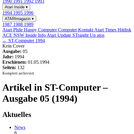
1990
1991
1992
1993
Atari Inside
▾
1994
1995
1996
ATARImagazin
▾
1987
1988
1989
Atari Phile
Happy Computer
Computer Kontakt
Atari Times
Hitdisk
ACE NSW Inside Info
Atari Update
STraight Up
atos
← ST-Computer 1994
Kein Cover
Ausgabe:
05
Jahr:
1994
Erschienen:
01.05.1994
Seiten:
132
Komplett archiviert
Artikel in ST-Computer –
Ausgabe 05 (1994)
Aktuelles
News
6