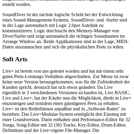
erstellt werden.
SoundDiver ist der nächste logische Schritt bei der Entwicklung
eines Sound-Management-Systems. SoundDiver- und -Surfer sind
in der Lage automatisch mit Logic 2.0per Autolink zu
kommunizieren. Logic durchsucht den Memory-Manager von
Diver/Surfer und zeigt automatisch die richtigen Soundnamen im
Arrange Window an. Beide Applikationen sind in der Lage, MIDI-
Daten auszutauschen und sich die physikalischen Ports zu teilen.
Soft Arts
Live+ ist bereits von uns getestet worden und hat mit einem sehr
guten Preis-Leistungs-Verhältnis abgeschnitten. Zur Messe ist zwar
keine neue Version herausgekommen, was für die Zufriedenheit der
Kunden spricht, dennoch hat sich etwas geändert. Da Live
eigentlich in 3 verschiedenen Versionen zu kaufen ist, Live BASIC,
Live und Live+, hat der Käufer nun die Möglichkeit, direkt in Live+
einzusteigen und trotzdem einen günstigeren Preis zu erhalten.
Live+ ist den Bedürfnissen anpaßbar und in „Software-Raten" zu
beziehen. Das Live+Modular-System ermöglicht den Einstieg mit
einer Grundversion. Darin enthalten sind Performance-Editor für 32
Songs, Song-Editor mit 32 (36) Tracks, Key-Editor, Drum-Editor,
Definitions und der Live+eigene File-Manager. Die