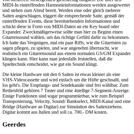
MIDI-In eintreffenden Harmonieinformationen werden ausgewertet
und stehen zum Abruf bereit. Werden eine oder gleich mehrere
Saiten angeschlagen, triggert die entsprechende Saite, gemäß der
eintreffenden Events, diese bereitstehenden Informationen und
schickt diese in Form von MIDI-Daten an ein Key board oder
Expander. Zweckmäßigerweise sollte man hier zu Beginn einen
Gitarrensound wählen, um das richtige Gefühl dafür zu bekommen.
Ich hatte das Vergnügen, mal ein paar Riffs, wie die Gitarristen zu
sagen pflegen, zu spielen, und war angenehm überrascht, wie
realistisch ein Gitarrensound aus einem normalen GS/GM Expander
klingen kann. Hier kann man jedenfalls feststellen, daß die
Spieltechnik entscheidet, wie gut ein Sound klingt.
Die kleine Hardware mit den 6 Saiten ist etwas kleiner als eine
VHS-Videocassette und wird einfach um die Hüfte geschnallt, und
los geht's. Die Empfangs- und Sendekanäle sind frei wählbar. Zum
Bedienfeld gehören 7 Taster und eine 4stellige 7-Segment-Anzeige.
Einige Funktionen sind sogar programmierbar, wie zum Beispiel
Transponierung, Velocity, Sound/ Bankselect, MIDI-Kanal und eine
Bridge (Hardware an Digitar) zur Simulation des Saitenziehens.
Digitar kommt aus Italien und soll ca. 700,- DM kosten.
Geerdes