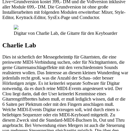
Live+Grundversion kostet 399,- DM und die Vollversion inklusive
aller Module 699,- DM. Die Grundversion ist ohne große
Installierarbeiten mit folgenden Modulen erweiterbar: Mixer, Style-
Editor, Keytrack-Editor, SysEx-Page und Conductor.
Digitar von Charlie Lab, die Gitarre für den Keyboarder
Charlie Lab
Dies ist sicherlich der Messegeheimtip für Gitarristen, die eine
preiswerte MIDI-Verbindung suchen, oder für Nichtgitarristen, die
gerne Gitarrenanschlageffekte mit den verschiedensten Sounds
realisieren wollen. Das Interesse an diesem kleinen Wunderding war
jedenfalls recht groß, was die Anzahl der Schau- oder besser
Hörlustigen zeigte. Es ist keinerlei separate Software für Digitar
notwendig. da es durch reine MIDI-Events angesteuert wird. Der
Clou liegt darin, daß der User keinerlei Kenntnisse eines
Gitarrengriffbrettes haben muß, er muß lediglich wissen, daß er die
6 Saiten per Plektrum oder mit den Fingern anschlagen muß.
Welche MIDI-Events Digitar erzeugen soll, wird durch einen x-
beliebigen Sequenzer oder ein MIDI-Keyboard mitgeteilt. Zu
diesem Zweck sind die Standard-MIDI-Buchsen In, Out und Thru
angebracht. Bei Verwendung eines Mergers ist auch die Steuerung
von mehreren Steuergeräten gleichzeitig möglich. Die über den