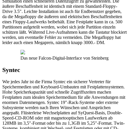
Simulation einen schnelleren Datenzugriff zu gewährleisten. Die
äußere Beschaffenheit ist identisch mit einem Standard-Floppy-
Drive 3.5". Leichte Installation ist auch für Endbenutzer gegeben,
da die Megafloppy die äußeren und elektrischen Beschaffenheiten
eines Floppy-Laufwerks beibehält. Eine Festplatte kann in ca. 500
Partitionen aufgeteilt werden, wobei sich jede Partition einzeln
schützen läßt. Während Live-Aufnahmen kann die Tastatur blockiert
werden, um eventuelle Fehler zu vermeiden. Die Megafloppy hat
leider auch einen Megapreis, nämlich knapp 3000.- DM.
Das neue Falcon-Digital-Interface von Steinberg
Syntec
Wie jedes Jahr ist die Firma Syntec ein sicherer Vertreter für
Speichermedien und Keyboard-Umbauten mit Festplattensystemen.
Hohe Speicherkapazität und schnelle Zugriffszeiten machen
Festplatten zum idealen Speichermedium für alle Anwendungen mit
enormen Datenmengen. Syntec 19"-Rack-Systeme oder externe
Subsysteme werden nach Ihren Wünschen und Ansprüchen
angepaßt. Flüsterleise Wechselplatten auf SyQuest-Basis, Double-
Speed-CD-ROM oder mit magnetooptischen Laufwerken ab
128MB im 3,5"-Format oder bis zu 1,3GB im 5,25"-Format. Twin-
Systeme, kombiniert mit Wechsel- und Festplatten oder mit CD-