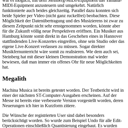
war es möglich, mit dem Steinberg-MIDI-Equipment das Yamaha-
MIDI-Equipment anzusteuern und umgekehrt. Natürlich
funktionierte auch beides gleichzeitig. Parallel dazu konnten sich
beide Spieler per Video (nicht ganz ruckelfrei) beobachten. Diese
Möglichkeit der Datenübertragung und des Musizierens ist zwar zu
diesem Zeitpunkt nicht sehr ernstgenommen worden, könnte aber
für die Zukunft völlig neue Perspektiven eröffnen. Ein Musiker aus
Hamburg könnte somit direkt in das Geschehen eines in Hannover
stattfindenden Live-Konzertes eingreifen, ohne sein Studio oder das
eigene Live-Konzert verlassen zu müssen. Sogar direkter
Musikfernunterricht wäre somit zu realisieren. Wie dem auch sei,
Steinberg hat mit dieser kleinen Demonstration mal wieder
bewiesen, daß man immer ein offenes Ohr für neue Möglichkeiten
hat.
Megalith
Machina Musica ist bereits getestet worden. Der Testbericht wird in
einer der nächsten ST-Computer-Ausgaben erscheinen. Auf der
Messe ist bereits eine verbesserte Version vorgestellt worden, deren
Neuerungen ich hier in Kurzform zitiere.
Die Wünsche der registrierten User sind dabei besonders
berücksichtigt worden. So wurde zum Beispiel Undo für alle Edit-
Operationen einschließlich Quantisierung eingebaut. Es wurden