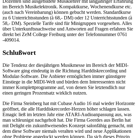
Dozenten sind ausgebildete Musiklehrer mit langjähriger Erfahrung
im Bereich Musikelektronik. Kompaktkurse, Wochenendkurse etc.
(auch nach Vereinbarung) können gebucht werden. Standardkurse
zu 6 Unterrichtsstunden (à 68,- DM) oder 12 Unterrichtsstunden (à
58,- DM). Spezielle Tarife sind für Minigruppen vorgesehen. Alles
über Unterkunftsnachweise und Antworten auf Fragen erfahren Sie
direkt bei ZeM College Freiburg unter der Telefonnummer 0761
-409014.
Schlußwort
Die Tendenz der diesjährigen Musikmesse im Bereich der MIDI-
Software ging eindeutig in die Richtung Harddiskrecording und
Modular-Software. Die Anbieter ermöglichen immer günstigere
Einstiege in die MIDI-Welt und bürden dem Interessenten nicht
immer Komplettprogramme auf, von denen Sie letztendlich nur
einen geringen Prozentsatz wirklich nutzen.
Die Firma Steinberg hat mit Cubase Audio 16 mal wieder Horizonte
geöffnet, die alle Harddiskrecorder-Herzen höher schlagen lassen.
Emagic ließ im letzten Jahr eine ATARI-Audioanpassung aus, was
man schleunigst nachgeholt hat. Die Firma Geerdes aus Berlin hat
mit Delight ein zukunftweisendes Konzept salonfähig gemacht, mit
dem diese Software niemals veralten wird und neue Applikationen
ohne Probleme angedockt werden können. Da sich dieses Prinzip