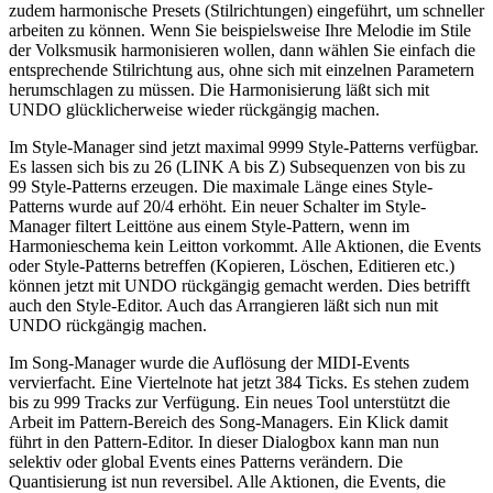
zudem harmonische Presets (Stilrichtungen) eingeführt, um schneller
arbeiten zu können. Wenn Sie beispielsweise Ihre Melodie im Stile
der Volksmusik harmonisieren wollen, dann wählen Sie einfach die
entsprechende Stilrichtung aus, ohne sich mit einzelnen Parametern
herumschlagen zu müssen. Die Harmonisierung läßt sich mit
UNDO glücklicherweise wieder rückgängig machen.
Im Style-Manager sind jetzt maximal 9999 Style-Patterns verfügbar.
Es lassen sich bis zu 26 (LINK A bis Z) Subsequenzen von bis zu
99 Style-Patterns erzeugen. Die maximale Länge eines Style-
Patterns wurde auf 20/4 erhöht. Ein neuer Schalter im Style-
Manager filtert Leittöne aus einem Style-Pattern, wenn im
Harmonieschema kein Leitton vorkommt. Alle Aktionen, die Events
oder Style-Patterns betreffen (Kopieren, Löschen, Editieren etc.)
können jetzt mit UNDO rückgängig gemacht werden. Dies betrifft
auch den Style-Editor. Auch das Arrangieren läßt sich nun mit
UNDO rückgängig machen.
Im Song-Manager wurde die Auflösung der MIDI-Events
vervierfacht. Eine Viertelnote hat jetzt 384 Ticks. Es stehen zudem
bis zu 999 Tracks zur Verfügung. Ein neues Tool unterstützt die
Arbeit im Pattern-Bereich des Song-Managers. Ein Klick damit
führt in den Pattern-Editor. In dieser Dialogbox kann man nun
selektiv oder global Events eines Patterns verändern. Die
Quantisierung ist nun reversibel. Alle Aktionen, die Events, die