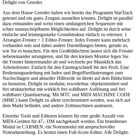
Delight von Geerdes
Aus dem Hause Geerdes haben wir bereits das Programm StarTrack
getestet und ein gutes Zeugnis ausstellen können. Delight ist parallel
dazu entstanden und weist einen umfangreichen Sequenzer mit
schier unausschöpfbaren Möglichkeiten auf. Delight ist durch seine
einfache und leistungsstarke Grundstruktur einfach zu erlernen. 1
Arrangier-Fenster + 1 Editor-Fenster. Jedes Fenster kann mehrfach
vorhanden sein und dabei andere Darstellungen bieten, gerade so,
wie Sie es brauchen. Für den Großbildschirm lassen sich die Fenster
nebeneinander arrangieren, und für den kleinen Monitor legen Sie
die Fenster hintereinander ab und wechseln per Mausklick das
Arbeitsfenster. Einfach für den Einstieg/schnell für den Profi. Eine
Bedienungsanleitung mit Index und Begriffserläuterungen zum
Nachschlagen und aktueller Hilfezeile ist direkt auf dem Bildschirm
zu benutzen. Delight ist modular, erweiterbar. objektorientiert und
frei strukturierbar mit wirklich frei wählbarer Auflösung und frei
wählbarer Quantisierung. Mit MTC und MIDI MACHINE CODE
(MMC) kann Delight zu allem synchronisiert werden, was sich auf
dem Markt befindet, und andere Zeitmaschinen ansteuern.
Einzelne Tools und Editoren können für eine große Anzahl von
MIDI-Geräten für 47,- DM nachgekauft werden. Ein brandneues
Modul ist CARMEN, ein Notenmodul mit anspruchsvoller
Notendarstellung. Es besitzt einen Full-Score-Editor. Alle Delight-