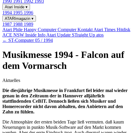
1990
1991
1992
1993
Atari Inside
▾
1994
1995
1996
ATARImagazin
▾
1987
1988
1989
Atari Phile
Happy Computer
Computer Kontakt
Atari Times
Hitdisk
ACE NSW Inside Info
Atari Update
STraight Up
atos
← ST-Computer 05 / 1994
Musikmesse 1994 - Falcon auf
dem Vormarsch
Aktuelles
Die diesjährige Musikmesse in Frankfurt fiel leider mal wieder
genau in den Zeitraum der in Hannover alljährlich
stattfindenden CeBIT. Dennoch ließen sich Musiker und
Homerecorder nicht davon abhalten, den Anbietern auf den
Zahn zu fühlen.
Die Atmosphäre der ersten beiden Tage ließ vermuten. daß kaum
Neuerungen in punkto Musik-Software auf den Markt kommen
werden. Aber der erste Eindruck trog. Auch diesmal waren wieder