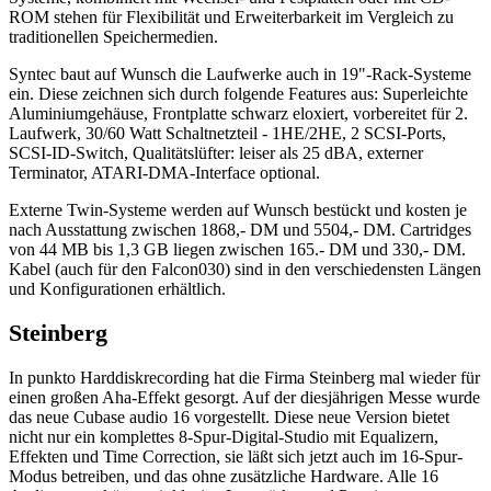
ROM stehen für Flexibilität und Erweiterbarkeit im Vergleich zu
traditionellen Speichermedien.
Syntec baut auf Wunsch die Laufwerke auch in 19"-Rack-Systeme
ein. Diese zeichnen sich durch folgende Features aus: Superleichte
Aluminiumgehäuse, Frontplatte schwarz eloxiert, vorbereitet für 2.
Laufwerk, 30/60 Watt Schaltnetzteil - 1HE/2HE, 2 SCSI-Ports,
SCSI-ID-Switch, Qualitätslüfter: leiser als 25 dBA, externer
Terminator, ATARI-DMA-Interface optional.
Externe Twin-Systeme werden auf Wunsch bestückt und kosten je
nach Ausstattung zwischen 1868,- DM und 5504,- DM. Cartridges
von 44 MB bis 1,3 GB liegen zwischen 165.- DM und 330,- DM.
Kabel (auch für den Falcon030) sind in den verschiedensten Längen
und Konfigurationen erhältlich.
Steinberg
In punkto Harddiskrecording hat die Firma Steinberg mal wieder für
einen großen Aha-Effekt gesorgt. Auf der diesjährigen Messe wurde
das neue Cubase audio 16 vorgestellt. Diese neue Version bietet
nicht nur ein komplettes 8-Spur-Digital-Studio mit Equalizern,
Effekten und Time Correction, sie läßt sich jetzt auch im 16-Spur-
Modus betreiben, und das ohne zusätzliche Hardware. Alle 16