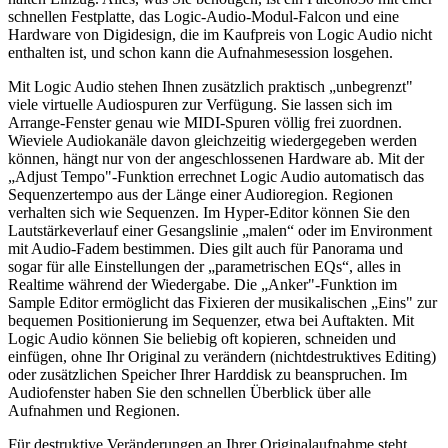
schnellen Festplatte, das Logic-Audio-Modul-Falcon und eine
Hardware von Digidesign, die im Kaufpreis von Logic Audio nicht
enthalten ist, und schon kann die Aufnahmesession losgehen.
Mit Logic Audio stehen Ihnen zusätzlich praktisch „unbegrenzt"
viele virtuelle Audiospuren zur Verfügung. Sie lassen sich im
Arrange-Fenster genau wie MIDI-Spuren völlig frei zuordnen.
Wieviele Audiokanäle davon gleichzeitig wiedergegeben werden
können, hängt nur von der angeschlossenen Hardware ab. Mit der
„Adjust Tempo"-Funktion errechnet Logic Audio automatisch das
Sequenzertempo aus der Länge einer Audioregion. Regionen
verhalten sich wie Sequenzen. Im Hyper-Editor können Sie den
Lautstärkeverlauf einer Gesangslinie „malen“ oder im Environment
mit Audio-Fadem bestimmen. Dies gilt auch für Panorama und
sogar für alle Einstellungen der „parametrischen EQs“, alles in
Realtime während der Wiedergabe. Die „Anker"-Funktion im
Sample Editor ermöglicht das Fixieren der musikalischen „Eins" zur
bequemen Positionierung im Sequenzer, etwa bei Auftakten. Mit
Logic Audio können Sie beliebig oft kopieren, schneiden und
einfügen, ohne Ihr Original zu verändern (nichtdestruktives Editing)
oder zusätzlichen Speicher Ihrer Harddisk zu beanspruchen. Im
Audiofenster haben Sie den schnellen Überblick über alle
Aufnahmen und Regionen.
Für destruktive Veränderungen an Ihrer Originalaufnahme steht