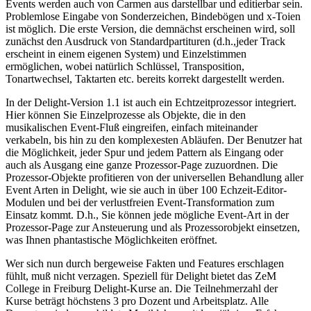
Events werden auch von Carmen aus darstellbar und editierbar sein.
Problemlose Eingabe von Sonderzeichen, Bindebögen und x-Toien
ist möglich. Die erste Version, die demnächst erscheinen wird, soll
zunächst den Ausdruck von Standardpartituren (d.h.,jeder Track
erscheint in einem eigenen System) und Einzelstimmen
ermöglichen, wobei natürlich Schlüssel, Transposition,
Tonartwechsel, Taktarten etc. bereits korrekt dargestellt werden.
In der Delight-Version 1.1 ist auch ein Echtzeitprozessor integriert.
Hier können Sie Einzelprozesse als Objekte, die in den
musikalischen Event-Fluß eingreifen, einfach miteinander
verkabeln, bis hin zu den komplexesten Abläufen. Der Benutzer hat
die Möglichkeit, jeder Spur und jedem Pattern als Eingang oder
auch als Ausgang eine ganze Prozessor-Page zuzuordnen. Die
Prozessor-Objekte profitieren von der universellen Behandlung aller
Event Arten in Delight, wie sie auch in über 100 Echzeit-Editor-
Modulen und bei der verlustfreien Event-Transformation zum
Einsatz kommt. D.h., Sie können jede mögliche Event-Art in der
Prozessor-Page zur Ansteuerung und als Prozessorobjekt einsetzen,
was Ihnen phantastische Möglichkeiten eröffnet.
Wer sich nun durch bergeweise Fakten und Features erschlagen
fühlt, muß nicht verzagen. Speziell für Delight bietet das ZeM
College in Freiburg Delight-Kurse an. Die Teilnehmerzahl der
Kurse beträgt höchstens 3 pro Dozent und Arbeitsplatz. Alle