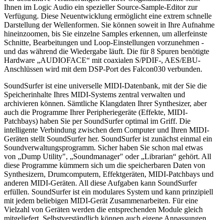
Ihnen im Logic Audio ein spezieller Source-Sample-Editor zur
Verfügung. Diese Neuentwicklung ermöglicht eine extrem schnelle
Darstellung der Wellenformen. Sie können soweit in Ihre Aufnahme
hineinzoomen, bis Sie einzelne Samples erkennen, um allerfeinste
Schnitte, Bearbeitungen und Loop-Einstellungen vorzunehmen -
und das während die Wiedergabe läuft. Die für 8 Spuren benötigte
Hardware „AUDIOFACE“ mit coaxialen S/PDIF-, AES/EBU-
Anschlüssen wird mit dem DSP-Port des Falcon030 verbunden.
SoundSurfer ist eine universelle MIDI-Datenbank, mit der Sie die
Speicherinhalte Ihres MIDI-Systems zentral verwalten und
archivieren können. Sämtliche Klangdaten Ihrer Synthesizer, aber
auch die Programme Ihrer Peripheriegeräte (Effekte, MIDI-
Patchbays) haben Sie per SoundSurfer optimal im Griff. Die
intelligente Verbindung zwischen dem Computer und Ihren MIDI-
Geräten stellt SoundSurfer her. SoundSurfer ist zunächst einmal ein
Soundverwaltungsprogramm. Sicher haben Sie schon mal etwas
von „Dump Utility", „Soundmanager" oder „Librarian“ gehört. All
diese Programme kümmern sich um die speicherbaren Daten von
Synthesizern, Drumcomputern, Effektgeräten, MIDI-Patchbays und
anderen MIDI-Geräten. All diese Aufgaben kann SoundSurfer
erfüllen. SoundSurfer ist ein modulares System und kann prinzipiell
mit jedem beliebigen MIDI-Gerät Zusammenarbeiten. Für eine
Vielzahl von Geräten werden die entsprechenden Module gleich
mitgeliefert. Selbstverständlich können auch eigene Anpassungen