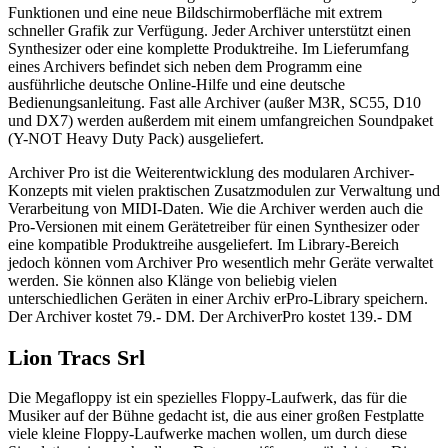
Funktionen und eine neue Bildschirmoberfläche mit extrem
schneller Grafik zur Verfügung. Jeder Archiver unterstützt einen
Synthesizer oder eine komplette Produktreihe. Im Lieferumfang
eines Archivers befindet sich neben dem Programm eine
ausführliche deutsche Online-Hilfe und eine deutsche
Bedienungsanleitung. Fast alle Archiver (außer M3R, SC55, D10
und DX7) werden außerdem mit einem umfangreichen Soundpaket
(Y-NOT Heavy Duty Pack) ausgeliefert.
Archiver Pro ist die Weiterentwicklung des modularen Archiver-
Konzepts mit vielen praktischen Zusatzmodulen zur Verwaltung und
Verarbeitung von MIDI-Daten. Wie die Archiver werden auch die
Pro-Versionen mit einem Gerätetreiber für einen Synthesizer oder
eine kompatible Produktreihe ausgeliefert. Im Library-Bereich
jedoch können vom Archiver Pro wesentlich mehr Geräte verwaltet
werden. Sie können also Klänge von beliebig vielen
unterschiedlichen Geräten in einer Archiv erPro-Library speichern.
Der Archiver kostet 79.- DM. Der ArchiverPro kostet 139.- DM
Lion Tracs Srl
Die Megafloppy ist ein spezielles Floppy-Laufwerk, das für die
Musiker auf der Bühne gedacht ist, die aus einer großen Festplatte
viele kleine Floppy-Laufwerke machen wollen, um durch diese