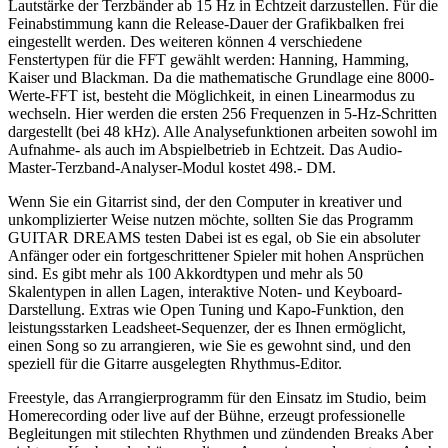
Lautstärke der Terzbänder ab 15 Hz in Echtzeit darzustellen. Für die
Feinabstimmung kann die Release-Dauer der Grafikbalken frei
eingestellt werden. Des weiteren können 4 verschiedene
Fenstertypen für die FFT gewählt werden: Hanning, Hamming,
Kaiser und Blackman. Da die mathematische Grundlage eine 8000-
Werte-FFT ist, besteht die Möglichkeit, in einen Linearmodus zu
wechseln. Hier werden die ersten 256 Frequenzen in 5-Hz-Schritten
dargestellt (bei 48 kHz). Alle Analysefunktionen arbeiten sowohl im
Aufnahme- als auch im Abspielbetrieb in Echtzeit. Das Audio-
Master-Terzband-Analyser-Modul kostet 498.- DM.
Wenn Sie ein Gitarrist sind, der den Computer in kreativer und
unkomplizierter Weise nutzen möchte, sollten Sie das Programm
GUITAR DREAMS testen Dabei ist es egal, ob Sie ein absoluter
Anfänger oder ein fortgeschrittener Spieler mit hohen Ansprüchen
sind. Es gibt mehr als 100 Akkordtypen und mehr als 50
Skalentypen in allen Lagen, interaktive Noten- und Keyboard-
Darstellung. Extras wie Open Tuning und Kapo-Funktion, den
leistungsstarken Leadsheet-Sequenzer, der es Ihnen ermöglicht,
einen Song so zu arrangieren, wie Sie es gewohnt sind, und den
speziell für die Gitarre ausgelegten Rhythmus-Editor.
Freestyle, das Arrangierprogramm für den Einsatz im Studio, beim
Homerecording oder live auf der Bühne, erzeugt professionelle
Begleitungen mit stilechten Rhythmen und zündenden Breaks Aber