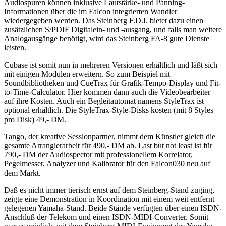
Audiospuren können inklusive Lautstärke- und Panning-
Informationen über die im Falcon integrierten Wandler
wiedergegeben werden. Das Steinberg F.D.I. bietet dazu einen
zusätzlichen S/PDIF Digitalein- und -ausgang, und falls man weitere
Analogausgänge benötigt, wird das Steinberg FA-8 gute Dienste
leisten.
Cubase ist somit nun in mehreren Versionen erhältlich und läßt sich
mit einigen Modulen erweitern. So zum Beispiel mit
Soundbibliotheken und CueTrax für Grafik-Tempo-Display und Fit-
to-Time-Calculator. Hier kommen dann auch die Videobearbeiter
auf ihre Kosten. Auch ein Begleitautomat namens StyleTrax ist
optional erhältlich. Die StyleTrax-Style-Disks kosten (mit 8 Styles
pro Disk) 49,- DM.
Tango, der kreative Sessionpartner, nimmt dem Künstler gleich die
gesamte Arrangierarbeit für 490,- DM ab. Last but not least ist für
790,- DM der Audiospector mit professionellem Korrelator,
Pegelmesser, Analyzer und Kalibrator für den Falcon030 neu auf
dem Markt.
Daß es nicht immer tierisch ernst auf dem Steinberg-Stand zuging,
zeigte eine Demonstration in Koordination mit einem weit entfernt
gelegenen Yamaha-Stand. Beide Stände verfügten über einen ISDN-
Anschluß der Telekom und einen ISDN-MIDI-Converter. Somit