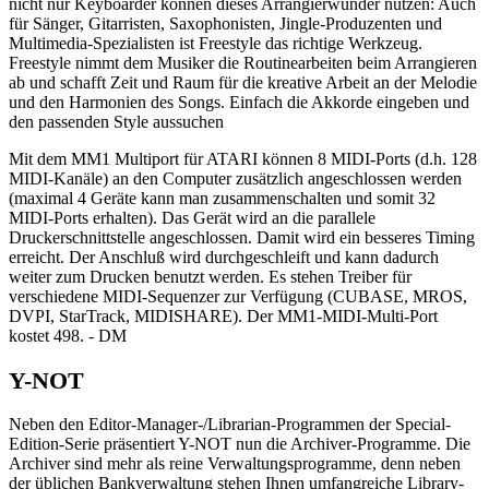
nicht nur Keyboarder können dieses Arrangierwunder nutzen: Auch
für Sänger, Gitarristen, Saxophonisten, Jingle-Produzenten und
Multimedia-Spezialisten ist Freestyle das richtige Werkzeug.
Freestyle nimmt dem Musiker die Routinearbeiten beim Arrangieren
ab und schafft Zeit und Raum für die kreative Arbeit an der Melodie
und den Harmonien des Songs. Einfach die Akkorde eingeben und
den passenden Style aussuchen
Mit dem MM1 Multiport für ATARI können 8 MIDI-Ports (d.h. 128
MIDI-Kanäle) an den Computer zusätzlich angeschlossen werden
(maximal 4 Geräte kann man zusammenschalten und somit 32
MIDI-Ports erhalten). Das Gerät wird an die parallele
Druckerschnittstelle angeschlossen. Damit wird ein besseres Timing
erreicht. Der Anschluß wird durchgeschleift und kann dadurch
weiter zum Drucken benutzt werden. Es stehen Treiber für
verschiedene MIDI-Sequenzer zur Verfügung (CUBASE, MROS,
DVPI, StarTrack, MIDISHARE). Der MM1-MIDI-Multi-Port
kostet 498. - DM
Y-NOT
Neben den Editor-Manager-/Librarian-Programmen der Special-
Edition-Serie präsentiert Y-NOT nun die Archiver-Programme. Die
Archiver sind mehr als reine Verwaltungsprogramme, denn neben
der üblichen Bankverwaltung stehen Ihnen umfangreiche Library-