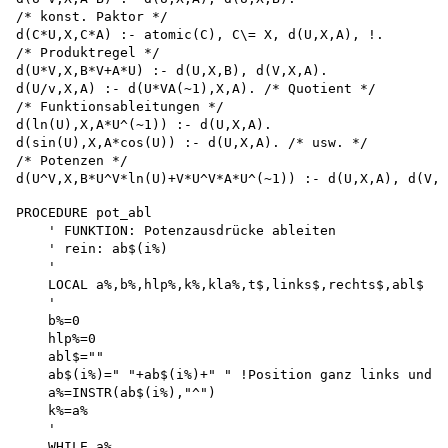
/* konst. Paktor */

d(C*U,X,C*A) :- atomic(C), C\= X, d(U,X,A), !. 

/* Produktregel */

d(U*V,X,B*V+A*U) :- d(U,X,B), d(V,X,A). 

d(U/v,X,A) :- d(U*VA(~1),X,A). /* Quotient */

/* Funktionsableitungen */ 

d(ln(U),X,A*U^(~1)) :- d(U,X,A). 

d(sin(U),X,A*cos(U)) :- d(U,X,A). /* usw. */

/* Potenzen */

PROCEDURE pot_abl 

    ' FUNKTION: Potenzausdrücke ableiten 

    ' rein: ab$(i%)

    '

    LOCAL a%,b%,hlp%,k%,kla%,t$,links$,rechts$,abl$

    '

    b%=0 

    hlp%=0 

    abl$=""

    ab$(i%)=" "+ab$(i%)+" " !Position ganz links und g
    a%=INSTR(ab$(i%),"^") 

    k%=a%

    '

    WHILE a% 
