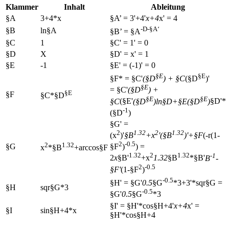
Klammer
Inhalt
Ableitung
§A
3+4*x
§A’ = 3'+4'
x+4
x' = 4
-D-§A‘
§B
ln§A
§B’ = §A
§C
1
§C' = 1' = 0
§D
X
§D' = x' = 1
§E
-1
§E' = (-1)' = 0
§E
§E
§F* = §C'
(§D
) + §C
(§D
)'
§E
= §C'
(§D
) +
§E
§F
§C*§D
§E
§E
§C
(§E'
(§D
)
ln§D+§E
(§D
)
§D'*
-1
(§D
)
§G' =
2
1.32
2
1.32
(x
)'
§B
+x
'(§B
)'+§F
(-r(1-
2
-0.5
2
1.32
§G
§F
)
) =
x
*§B
+arccos§F
1.32
2
1.32
-1
2
x
§B'
+x
1.32
§B
*§B'
B
-
2
-0.5
§F'
(1-§F
)
-0.5
§H' = §G'
0.5
§G
*3+3'*sqr§G =
§H
sqr§G*3
-0.5
§G'
0.5
§G
*3
§I' = §H'*cos§H+4'
x+4
x' =
§I
sin§H+4*x
§H'*cos§H+4