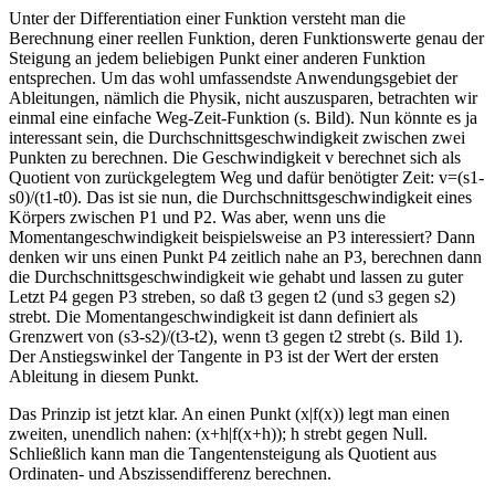
Unter der Differentiation einer Funktion versteht man die
Berechnung einer reellen Funktion, deren Funktionswerte genau der
Steigung an jedem beliebigen Punkt einer anderen Funktion
entsprechen. Um das wohl umfassendste Anwendungsgebiet der
Ableitungen, nämlich die Physik, nicht auszusparen, betrachten wir
einmal eine einfache Weg-Zeit-Funktion (s. Bild). Nun könnte es ja
interessant sein, die Durchschnittsgeschwindigkeit zwischen zwei
Punkten zu berechnen. Die Geschwindigkeit v berechnet sich als
Quotient von zurückgelegtem Weg und dafür benötigter Zeit: v=(s1-
s0)/(t1-t0). Das ist sie nun, die Durchschnittsgeschwindigkeit eines
Körpers zwischen P1 und P2. Was aber, wenn uns die
Momentangeschwindigkeit beispielsweise an P3 interessiert? Dann
denken wir uns einen Punkt P4 zeitlich nahe an P3, berechnen dann
die Durchschnittsgeschwindigkeit wie gehabt und lassen zu guter
Letzt P4 gegen P3 streben, so daß t3 gegen t2 (und s3 gegen s2)
strebt. Die Momentangeschwindigkeit ist dann definiert als
Grenzwert von (s3-s2)/(t3-t2), wenn t3 gegen t2 strebt (s. Bild 1).
Der Anstiegswinkel der Tangente in P3 ist der Wert der ersten
Ableitung in diesem Punkt.
Das Prinzip ist jetzt klar. An einen Punkt (x|f(x)) legt man einen
zweiten, unendlich nahen: (x+h|f(x+h)); h strebt gegen Null.
Schließlich kann man die Tangentensteigung als Quotient aus
Ordinaten- und Abszissendifferenz berechnen.