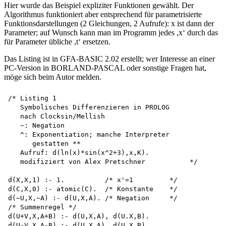
Hier wurde das Beispiel expliziter Funktionen gewählt. Der
Algorithmus funktioniert aber entsprechend für parametrisierte
Funktionsdarstellungen (2 Gleichungen, 2 Aufrufe): x ist dann der
Parameter; auf Wunsch kann man im Programm jedes ,x‘ durch das
für Parameter übliche ,t‘ ersetzen.
Das Listing ist in GFA-BASIC 2.02 erstellt; wer Interesse an einer
PC-Version in BORLAND-PASCAL oder sonstige Fragen hat,
möge sich beim Autor melden.
/* Listing 1

   Symbolisches Differenzieren in PROLOG 

   nach Clocksin/Mellish 

   ~: Negation

   ^: Exponentiation; manche Interpreter 

      gestatten **

   Aufruf: d(ln(x)*sin(x^2+3),x,K). 

   modifiziert von Alex Pretschner	     */

d(X,X,1) :- 1.          /* x'=1         */

d(C,X,0) :- atomic(C).  /* Konstante    */

d(~U,X,~A) :- d(U,X,A). /* Negation     */

/* Summenregel */

d(U+V,X,A+B) :- d(U,X,A), d(U.X,B).

d(U-V,X,A-B) :- d(U,X,A), d(U,X,B).
