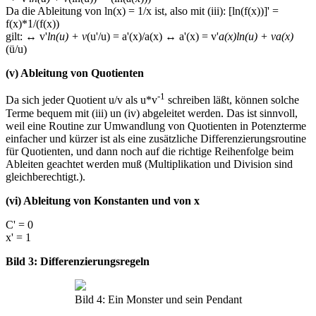
Da die Ableitung von ln(x) = 1/x ist, also mit (iii): [ln(f(x))]' =
f(x)*1/(f(x))
gilt: ↔ v'
ln(u) + v
(u'/u) = a'(x)/a(x) ↔ a'(x) = v'
a(x)
ln(u) + v
a(x)
(ü/u)
(v) Ableitung von Quotienten
-1
Da sich jeder Quotient u/v als u*v
schreiben läßt, können solche
Terme bequem mit (iii) un (iv) abgeleitet werden. Das ist sinnvoll,
weil eine Routine zur Umwandlung von Quotienten in Potenzterme
einfacher und kürzer ist als eine zusätzliche Differenzierungsroutine
für Quotienten, und dann noch auf die richtige Reihenfolge beim
Ableiten geachtet werden muß (Multiplikation und Division sind
gleichberechtigt.).
(vi) Ableitung von Konstanten und von x
C' = 0
x' = 1
Bild 3: Differenzierungsregeln
Bild 4: Ein Monster und sein Pendant