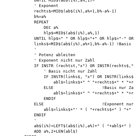
            UNTIL MID$(ab$(i%),a%,1)="^"

            ' Exponent

            rechts$=MID$(ab$(i%),a%+1,b%-a%-1) 

            b%=a%

            REPEAT 

                DEC a%

                hlp$=MID$(ab$(i%),a%,1)

            UNTIL hlp$=" " OR hlp$="+" OR hlp$="-" OR 
            links$=MID$(ab$(i%),a%+1,b%-a%-1) !Basis

            '

            ' Potenz ableiten 

            ' Exponent nicht nur Zahl

            IF INSTR (rechtst,"x") OR INSTR(rechts$,"§
                ' Basis nicht nur Zahl 

                IF INSTR(links$, "x") OR INSTR(links$,
                    abl$=links$+" ^ "+rechts$+" * "+re
                ELSE                    !Basis nur Zah
                    abl$=links$+" ^ "+rechts$+" * "+re
                ENDIF

            ELSE                        !Exponent nur 
                abl$=links$+"' * ( "+rechts$+" ) "+" *
            ENDIF

            '

            ab$(i%)=LEFT$(ab$(i%),a%)+" ( "+abl$+" ) "
            ADD a%,2+LEN(abl$)
