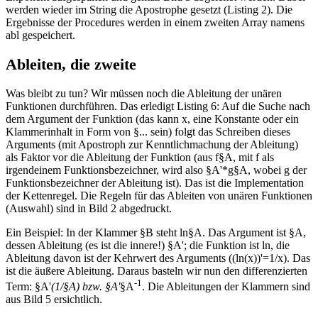
werden wieder im String die Apostrophe gesetzt (Listing 2). Die
Ergebnisse der Procedures werden in einem zweiten Array namens
abl gespeichert.
Ableiten, die zweite
Was bleibt zu tun? Wir müssen noch die Ableitung der unären
Funktionen durchführen. Das erledigt Listing 6: Auf die Suche nach
dem Argument der Funktion (das kann x, eine Konstante oder ein
Klammerinhalt in Form von §... sein) folgt das Schreiben dieses
Arguments (mit Apostroph zur Kenntlichmachung der Ableitung)
als Faktor vor die Ableitung der Funktion (aus f§A, mit f als
irgendeinem Funktionsbezeichner, wird also §A'*g§A, wobei g der
Funktionsbezeichner der Ableitung ist). Das ist die Implementation
der Kettenregel. Die Regeln für das Ableiten von unären Funktionen
(Auswahl) sind in Bild 2 abgedruckt.
Ein Beispiel: In der Klammer §B steht ln§A. Das Argument ist §A,
dessen Ableitung (es ist die innere!) §A'; die Funktion ist ln, die
Ableitung davon ist der Kehrwert des Arguments ((ln(x))'=1/x). Das
ist die äußere Ableitung. Daraus basteln wir nun den differenzierten
-1
Term: §A'
(1/§A) bzw. §A'
§A
. Die Ableitungen der Klammern sind
aus Bild 5 ersichtlich.