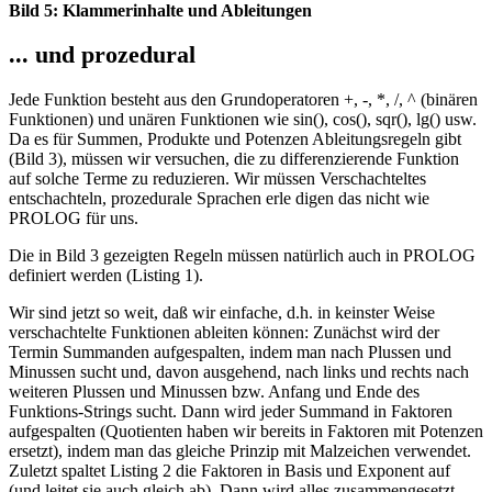
Bild 5: Klammerinhalte und Ableitungen
... und prozedural
Jede Funktion besteht aus den Grundoperatoren +, -, *, /, ^ (binären
Funktionen) und unären Funktionen wie sin(), cos(), sqr(), lg() usw.
Da es für Summen, Produkte und Potenzen Ableitungsregeln gibt
(Bild 3), müssen wir versuchen, die zu differenzierende Funktion
auf solche Terme zu reduzieren. Wir müssen Verschachteltes
entschachteln, prozedurale Sprachen erle digen das nicht wie
PROLOG für uns.
Die in Bild 3 gezeigten Regeln müssen natürlich auch in PROLOG
definiert werden (Listing 1).
Wir sind jetzt so weit, daß wir einfache, d.h. in keinster Weise
verschachtelte Funktionen ableiten können: Zunächst wird der
Termin Summanden aufgespalten, indem man nach Plussen und
Minussen sucht und, davon ausgehend, nach links und rechts nach
weiteren Plussen und Minussen bzw. Anfang und Ende des
Funktions-Strings sucht. Dann wird jeder Summand in Faktoren
aufgespalten (Quotienten haben wir bereits in Faktoren mit Potenzen
ersetzt), indem man das gleiche Prinzip mit Malzeichen verwendet.
Zuletzt spaltet Listing 2 die Faktoren in Basis und Exponent auf
(und leitet sie auch gleich ab). Dann wird alles zusammengesetzt -