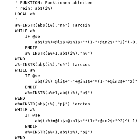
    ' FUNKTION: Funktionen ableiten 

    ' rein: ab$(i%)

    LOCAL a%

    '

    a%=INSTR(ab$(i%),"n§") !arcsin 

    WHILE a%

        IF @se

            ab$(i%)=@li$+@in1$+"*(1-"+@in2$+"^2)^(-0.5
        ENDIF

        a%=INSTR(a%+1,ab$(i%),"n§")

    WEND

    a%=INSTR(ab$(i%),"o§") !arccos 

    WHILE a%

        IF @se

            ab$(i%)=@li$+"-"+@in1$+"*(1-"+@in2$+"^2)^(
        ENDIF

        a%=INSTR(a%+1,ab$(i%),"o§")

    WEND

    a%=INSTR(ab$(i%),"p§") !arctan 

    WHILE a%

        IF @se

            ab$(i%)=@li$+@in1$+"*(1+"+@in2$+"^2)^(-1)"
        ENDIF

        a%=INSTR(a%+1,ab$(i%),"p§")

    WEND
