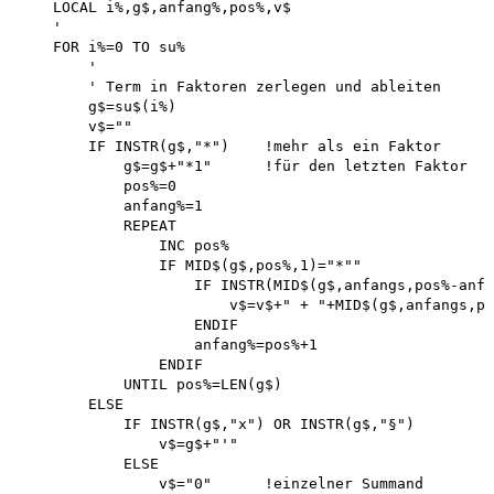
    LOCAL i%,g$,anfang%,pos%,v$

    '

    FOR i%=0 TO su%

        '

        ' Term in Faktoren zerlegen und ableiten 

        g$=su$(i%) 

        v$=""

        IF INSTR(g$,"*")    !mehr als ein Faktor 

            g$=g$+"*1"      !für den letzten Faktor

            pos%=0 

            anfang%=1 

            REPEAT 

                INC pos%

                IF MID$(g$,pos%,1)="*""

                    IF INSTR(MID$(g$,anfangs,pos%-anfa
                        v$=v$+" + "+MID$(g$,anfangs,po
                    ENDIF

                    anfang%=pos%+1 

                ENDIF 

            UNTIL pos%=LEN(g$)

        ELSE

            IF INSTR(g$,"x") OR INSTR(g$,"§")

                v$=g$+"'"

            ELSE

                v$="0"      !einzelner Summand
