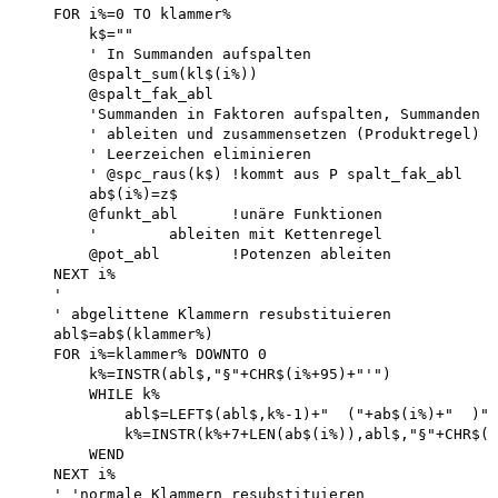
    FOR i%=0 TO klammer%

        k$=""

        ' In Summanden aufspalten 

        @spalt_sum(kl$(i%))

        @spalt_fak_abl

        'Summanden in Faktoren aufspalten, Summanden 

        ' ableiten und zusammensetzen (Produktregel)

        ' Leerzeichen eliminieren

        ' @spc_raus(k$) !kommt aus P spalt_fak_abl 

        ab$(i%)=z$

        @funkt_abl      !unäre Funktionen

        '        ableiten mit Kettenregel 

        @pot_abl        !Potenzen ableiten

    NEXT i%

    '

    ' abgelittene Klammern resubstituieren 

    abl$=ab$(klammer%)

    FOR i%=klammer% DOWNTO 0

        k%=INSTR(abl$,"§"+CHR$(i%+95)+"'")

        WHILE k%

            abl$=LEFT$(abl$,k%-1)+"  ("+ab$(i%)+"  )"+
            k%=INSTR(k%+7+LEN(ab$(i%)),abl$,"§"+CHR$(i
        WEND 

    NEXT i%

    ' 'normale Klammern resubstituieren 
