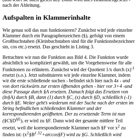
nach der Ableitung.
Aufspalten in Klammerinhalte
Wie genau soll das nun funktionieren? Zunächst wird jede einzelne
Klammer durch ein Paragraphenzeichen (§), gefolgt von einem
Großbuchstaben (Kleinbuchstaben sind für die Funktionsbezeichner
sin, cos etc.) ersetzt. Das geschieht in Listing 3.
Betrachten wir nun die Funktion aus Bild 4. Die Funktion wurde
absichtlich so kompliziert gewählt, um die Vorgehensweise für alle
-1
Funktionen zu erläutern. Zunächst wird der Quotient 1/x durch (x)
ersetzt (s.o.). Jetzt substituieren wir jede einzelne Klammer, indem
wir die erste schließende suchen - befindet sich hier nach 4
x - und
von dort rückwärts zur ersten öffnenden gehen - hier vor 3+4 -und
diese Passage durch §A ersetzen. Danach folgt das Ersetzen von
(ln§A) durch §B, dann (1) durch §C, (x) durch §D, schließlich (-1)
durch §E. Weiter geht’s wiederum mit der Suche nach der ersten im
String befindlichen schließenden Klammer und der
korrespondierenden geöffneten. Der zu ersetzende Term ist nun
§E
(§C
§D
), er wird zu §F. Dann wird der gesamte mittlere Teil
2
ersetzt, weil die korrespondierende Klammer nach §F vor x
zu
2
1.32
finden ist: (x
§B
+arccos§F) wird zu §G. Schließlich wird