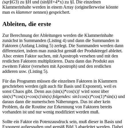
(sqr§G
3) zu §H und (sin§H+4*x) zu §I. Die einzelnen
Klammerinhalte werden in einem Array (originellerweise könnte
man es
klammer
nennen) gespeichert.
Ableiten, die erste
Zur Berechnung der Ableitungen werden die Klammerinhalte
zunächst in Summanden (Listing 4) und dann die Summanden in
Faktoren (Anfang Listing 5) zerlegt. Die Summanden werden dann
differenziert, indem man zunächst gemäß der Produktregel ableitet.
Also: ersten Faktor suchen, mit Apostroph versehen und mit den
restlichen Faktoren multiplizieren. Dazu dann das Produkt aus
zweitem Faktor (versehen mit Apostroph) und den restlichen
addieren usw. (Listing 5).
Für das Programm müssen die einzelnen Faktoren in Klammern
geschrieben werden (gilt auch für Basis und Exponent), weil es
sonst Chaos gibt. Denn aus (sin(x)*cos(x))' wird sonst über
sin(x)'*cos(x)+cos(x)'
sin(x) folgendes: sin1
cos(x)*cos(1)*sin(x) und
daraus dann die numerischen Näherungen. Das ist aber kein
Problem, da die Routine zur Erkennung von Faktoren bereits
vorhanden ist und nur wenig modifiziert werden muß.
Sollte ein Faktor ein Potenzausdruck sein, muß dieser in Basis und
Exponent aufgespalten und gemäß Bild 3 abgeleitet werden. Dabei