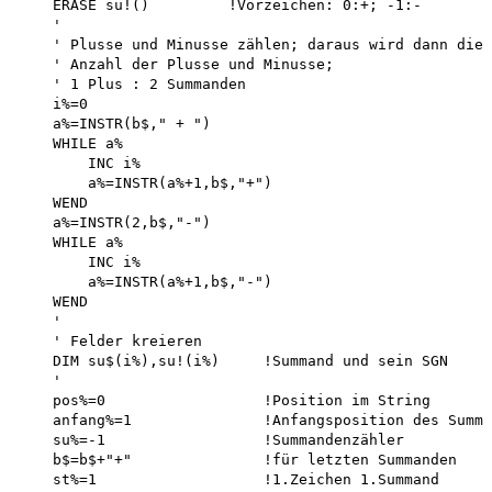
    ERASE su!()         !Vorzeichen: 0:+; -1:-

    '

    ' Plusse und Minusse zählen; daraus wird dann die 
    ' Anzahl der Plusse und Minusse;

    ' 1 Plus : 2 Summanden 

    i%=0

    a%=INSTR(b$," + ")

    WHILE a%

        INC i%

        a%=INSTR(a%+1,b$,"+")

    WEND

    a%=INSTR(2,b$,"-")

    WHILE a%

        INC i%

        a%=INSTR(a%+1,b$,"-")

    WEND

    '

    ' Felder kreieren

    DIM su$(i%),su!(i%)     !Summand und sein SGN

    '

    pos%=0                  !Position im String

    anfang%=1               !Anfangsposition des Summa
    su%=-1                  !Summandenzähler

    b$=b$+"+"               !für letzten Summanden

    st%=1                   !1.Zeichen 1.Summand
