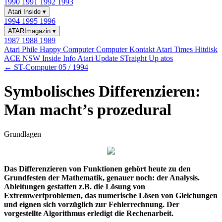
1990
1991
1992
1993
Atari Inside
▾
1994
1995
1996
ATARImagazin
▾
1987
1988
1989
Atari Phile
Happy Computer
Computer Kontakt
Atari Times
Hitdisk
ACE NSW Inside Info
Atari Update
STraight Up
atos
← ST-Computer 05 / 1994
Symbolisches Differenzieren:
Man macht’s prozedural
Grundlagen
Das Differenzieren von Funktionen gehört heute zu den
Grundfesten der Mathematik, genauer noch: der Analysis.
Ableitungen gestatten z.B. die Lösung von
Extremwertproblemen, das numerische Lösen von Gleichungen
und eignen sich vorzüglich zur Fehlerrechnung. Der
vorgestellte Algorithmus erledigt die Rechenarbeit.