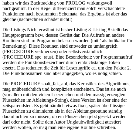
haben wir das Backtracking von PROLOG wirkungsvoll
nachgeahmt. In der Regel differenziert man solch verschachtelte
Funktionen nach bestimmten Schemata, das Ergebnis ist aber das
gleiche (nachrechnen schadet nicht!)
Die Listings Nicht erwähnt ist bisher Listing 8. Listing 8 stellt das
Hauptprogramm bzw. dessen Gerüst dar. Die Aufrufe an andere
Routinen sind im Programm belassen worden (mit ’ als Indikator für
Bemerkung). Diese Routinen sind entweder zu umfangreich
(PROCEDURE verkuerzen) oder selbstverständlich
(PROCEDURE spc_raus). Eine Besonderheit: vor Programmaufruf
werden die Funktionsbezeichner durch einbuchstabige Token
ersetzt. Das reduziert die Zeit für Lesezugriffe ca. um den Faktor 2.
Die Funktionsnamen sind aber angegeben, wo es nötig schien.
Die PROCEDURE spalt_fak_abl, das Kernstück des Algorithmus,
mag unübersichtlich und kompliziert erscheinen. Das ist sie auch
(vor allem mit den vielen Leerzeichen und den massig erzeugten
Pluszeichen im Ableitungs-String), diese Version ist aber eine der
zeitsparendsten. Es geht nämlich etwas fixer, später überflüssige
Pluszeichen zu eliminieren als in der Ableitungsroutine ständig
darauf achten zu müssen, ob ein Pluszeichen jetzt gesetzt werden
darf oder nicht. Sollte dem Autor Unglaubwürdigkeit attestiert
werden wollen, so mag man eine eigene Routine schreiben.