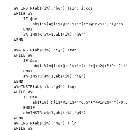
    '

    a%=INSTR(ab$(i%),"h§") !sin; i:cos 

    WHILE a%

        IF @se

            ab$(i%)=@li$+@in1$+"*(i"+@in2$+")"+@re$ 

        ENDIF

        a%=INSTR(a%+1,ab$(i%),"h§"")

    WEND

    '

    a%=INSTR(ab$(i%),"j§") !tan 

    WHILE a%

        IF @se

            ab$(i%)=@li$+@in1$+"*(i("+@in2$+")^(-2))"+
        ENDIF

        a%=INSTR(a%+1,ab$(i%),"j§")

    WEND

    a%=INSTR(ab$(i%),"g§") !sqr

    WHILE a%

        IF @se

            ab$(i%)=@li$+@in1$+"*0.5*("+@in2$+"^(-0.5)
        ENDIF

        a%=INSTR(a%+1,ab$(i%),"g§")

    WEND

    a%=INSTR(ab$(i%),"m§") ! ln 

    WHILE a%
