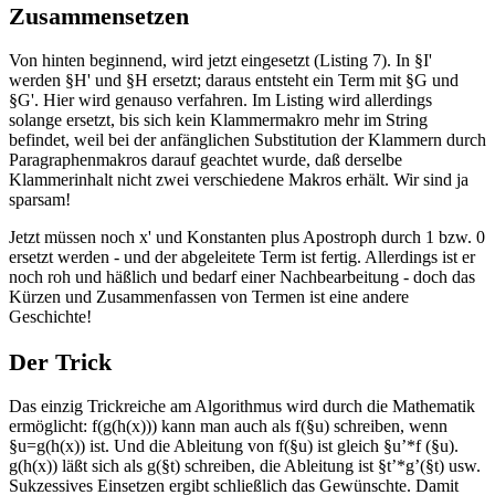
Zusammensetzen
Von hinten beginnend, wird jetzt eingesetzt (Listing 7). In §I'
werden §H' und §H ersetzt; daraus entsteht ein Term mit §G und
§G'. Hier wird genauso verfahren. Im Listing wird allerdings
solange ersetzt, bis sich kein Klammermakro mehr im String
befindet, weil bei der anfänglichen Substitution der Klammern durch
Paragraphenmakros darauf geachtet wurde, daß derselbe
Klammerinhalt nicht zwei verschiedene Makros erhält. Wir sind ja
sparsam!
Jetzt müssen noch x' und Konstanten plus Apostroph durch 1 bzw. 0
ersetzt werden - und der abgeleitete Term ist fertig. Allerdings ist er
noch roh und häßlich und bedarf einer Nachbearbeitung - doch das
Kürzen und Zusammenfassen von Termen ist eine andere
Geschichte!
Der Trick
Das einzig Trickreiche am Algorithmus wird durch die Mathematik
ermöglicht: f(g(h(x))) kann man auch als f(§u) schreiben, wenn
§u=g(h(x)) ist. Und die Ableitung von f(§u) ist gleich §u’*f (§u).
g(h(x)) läßt sich als g(§t) schreiben, die Ableitung ist §t’*g’(§t) usw.
Sukzessives Einsetzen ergibt schließlich das Gewünschte. Damit