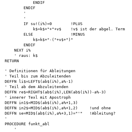
            ENDIF 

        ENDIF

        '

        '

        IF su!(i%)=0        !PLUS

            k$=k$+"+"+v$    !v$ ist der abgel. Term

        ELSE                !MINUS

            k$=k$+"-("+v$+")"

        ENDIF 

    NEXT i%

    ' raus: k$

' Definitionen für Ableitungen 

' Teil bis zum Abzuleitenden 

DEFFN li$=LEFT$(ab$(i%),a%-1)

' Teil ab dem Abzuleitenden

DEFFN re$=RIGHT$(ab$(i%),LEN(ab$(i%))-a%-3) 

' innerer Texl mit Apostroph 

DEFFN in1$=MID$(ab$(i%),a%+1,3)

DEFFN in2$=MID$(ab$(i%),a%+1,2)     !und ohne

DEFFN se=MID$(ab$(i%),a%+3,1)="'"   !Ableitung?

'

PROCEDURE funkt_abl

    '
