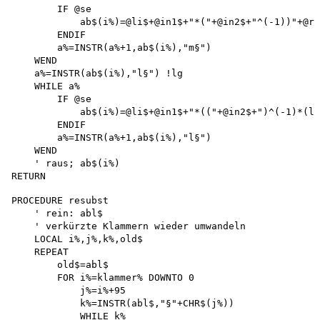
        IF @se

            ab$(i%)=@li$+@in1$+"*("+@in2$+"^(-1))"+@re
        ENDIF

        a%=INSTR(a%+1,ab$(i%),"m§")

    WEND

    a%=INSTR(ab$(i%),"l§") !lg 

    WHILE a%

        IF @se

            ab$(i%)=@li$+@in1$+"*(("+@in2$+")^(-1)*(l(
        ENDIF

        a%=INSTR(a%+1,ab$(i%),"l§")

    WEND

    ' raus; ab$(i%)

PROCEDURE resubst 

    ' rein: abl$

    ' verkürzte Klammern wieder umwandeln 

    LOCAL i%,j%,k%,old$

    REPEAT

        old$=abl$

        FOR i%=klammer% DOWNTO 0 

            j%=i%+95

            k%=INSTR(abl$,"§"+CHR$(j%))

            WHILE k%
