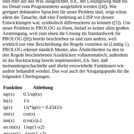
sind eher auf das WIE ausgerichtet, d.h., der Lösungsweg muß bis
ins Detail vom Programmierer ausgetüftelt werden ([4]). Wie
geeignet deklarative Sprachen für unser Problem sind, zeigt schon
allein die Tatsache, daß eine Forderung an LISP vor dessen
Entwicklungen war, symbolisch differenzieren zu können ([5]). Um
unser Problem in PROLOG zu lösen, bedarf es keiner allzu großen
Anstrengung, weil zum einen die Lösung im Standardwerk für
PROLOG ([6]) bereits beschrieben ist und zum andern, weil
wirklich nur eine Beschreibung der Regeln vonnöten ist (Listing 1).
PROLOG erkennt nämlich Muster, also Ähnlichkeiten zu den in
den Regeln beschriebenen Ausdrücken vollautomatisch; außerdem
ist das Backtracking bereits implementiert, d.h. hier, daß
ineinandergeschachtelte und übelst verzwiebelte Funktionen wie
andere behandelt werden. Das war auch der Ausgangspunkt für die
folgenden Überlegungen.
Funktion
Ableitung
sqr(x)
0.5/sqr(x)
ln(x)
1/x
ig(x)
1/x*lg(e) = 0.4343/x
sin(x)
cos(x)
tan(x)
(cos(x))-2
arcsin(x)
1/sqr(1-x2)
arccos(x)
-1/sqr(1-x2)