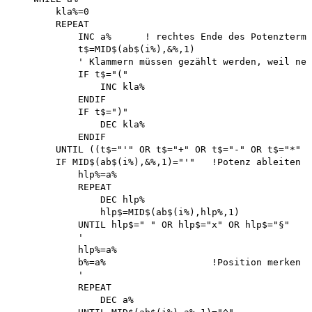
        kla%=0 

        REPEAT

            INC a%      ! rechtes Ende des Potenzterme
            t$=MID$(ab$(i%),&%,1)

            ' Klammern müssen gezählt werden, weil neu
            IF t$="(" 

                INC kla%

            ENDIF 

            IF t$=")"

                DEC kla%

            ENDIF

        UNTIL ((t$="'" OR t$="+" OR t$="-" OR t$="*" o
        IF MID$(ab$(i%),&%,1)="'"   !Potenz ableiten 

            hlp%=a%

            REPEAT 

                DEC hlp%

                hlp$=MID$(ab$(i%),hlp%,1)

            UNTIL hlp$=" " OR hlp$="x" OR hlp$="§"

            '

            hlp%=a%

            b%=a%                   !Position merken

            '

            REPEAT 

                DEC a%
