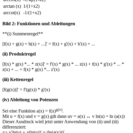
arctan (x)
1/(1+x2)
arccot(x)
-1/(1+x2)
Bild 2: Funktionen und Ableitungen
**(i) Summenregel**
[f(x) + g(x) + h(x) + ...]' = f(x) + g'(x) + h'(x) + ...
(ii) Produktregel
[f(x) * g(x) *... * z(x)]' = f'(x) * g(x) * ... z(x) + f(x) * g'(x) * ... *
z(x) + ... + f(x) * g(x) *... z'(x)
(iii) Kettenregel
[f(g(x))]' = f'(g(x)) * g'(x)
(iv) Ableitung von Potenzen
g(x)
Sei eine Funktion a(x) = f(x)
.
Mit u = f(x) und v = g(x) gilt dann uv = a(x) ↔ v ln(u) = ln (a(x))
Dieser Ausdruck wird jetzt unter Anwendung von (ii) und (iii)
differenziert:
=> v'
ln(u) + v
(ln(u))' = (ln(a(x)))'