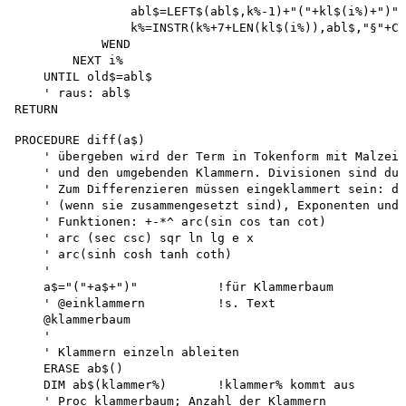
                abl$=LEFT$(abl$,k%-1)+"("+kl$(i%)+")"+
                k%=INSTR(k%+7+LEN(kl$(i%)),abl$,"§"+CH
            WEND 

        NEXT i%

    UNTIL old$=abl$

    ' raus: abl$

PROCEDURE diff(a$)

    ' übergeben wird der Term in Tokenform mit Malzeic
    ' und den umgebenden Klammern. Divisionen sind dur
    ' Zum Differenzieren müssen eingeklammert sein: de
    ' (wenn sie zusammengesetzt sind), Exponenten und 
    ' Funktionen: +-*^ arc(sin cos tan cot)

    ' arc (sec csc) sqr ln lg e x 

    ' arc(sinh cosh tanh coth)

    '

    a$="("+a$+")"           !für Klammerbaum

    ' @einklammern          !s. Text

    @klammerbaum

    '

    ' Klammern einzeln ableiten 

    ERASE ab$()

    DIM ab$(klammer%)       !klammer% kommt aus

    ' Proc klammerbaum; Anzahl der Klammern 
