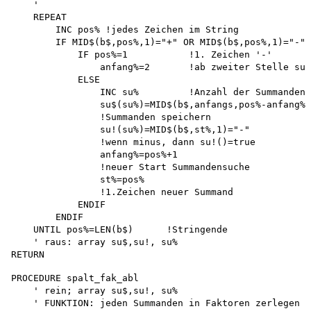
    '

    REPEAT

        INC pos% !jedes Zeichen im String

        IF MID$(b$,pos%,1)="+" OR MID$(b$,pos%,1)="-" 
            IF pos%=1           !1. Zeichen '-'

                anfang%=2       !ab zweiter Stelle suc
            ELSE

                INC su%         !Anzahl der Summanden

                su$(su%)=MID$(b$,anfangs,pos%-anfang%)

                !Summanden speichern 

                su!(su%)=MID$(b$,st%,1)="-"

                !wenn minus, dann su!()=true 

                anfang%=pos%+1 

                !neuer Start Summandensuche 

                st%=pos% 

                !1.Zeichen neuer Summand 

            ENDIF 

        ENDIF

    UNTIL pos%=LEN(b$)      !Stringende

    ' raus: array su$,su!, su%

PROCEDURE spalt_fak_abl

    ' rein; array su$,su!, su%

    ' FUNKTION: jeden Summanden in Faktoren zerlegen u