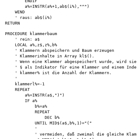
        ENDIF

        a%=INSTR(a%+1,ab$(i%),"^")

    WEND

    ' raus: ab$(i%)

PROCEDURE klammerbaum 

    ' rein: a$

    LOCAL a%,z$,z%,b%

    ' Klammern abspeichern und Baum erzeugen 

    ' Klammerinhalte in Array kl$().

    ' Wenn eine Klammer abgespeichert wurde, wird sie 
    ' § als Indikator für eine Klammer und einem Index
    ' klammer% ist die Anzahl der Klammern.

    '

    klammerl%=-1

    REPEAT

        a%=INSTR(a$,")")

        IF a% 

            b%=a%

            REPEAT 

                DEC b%

            UNTIL MID$(a$,b%,1)="("

            '

            ' vermeiden, daß zweimal die gleiche Klamm