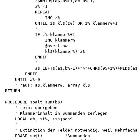
            z$=MID$(a$,b%+1,a%-b%-1) 

            z%=-1 

            REPEAT 

                INC z%

            UNTIL z$=kl$(z%) OR z%=klammer%+1

            '

            IF z%=klammer%+1 

                INC klammer% 

                @overflow 

                kl$(klammer%)=z$

            ENDIF

            '

            a$=LEFT$(a$,b%-1)+"§"+CHR$(95+z%)+MID$(a$,
        ENDIF 

    UNTIL a%=0

    ' raus: a$,klammer%, array kl$

RETURN

PROCEDURE spalt_sum(b$)

    ' rein: übergeben 

    ' Klammerinhalt in Summanden zerlegen 

    LOCAL a%, st%, issjpos^

    '

    ' Extinktion der Felder notwendig, weil Mehrfachau
    ERASE su$()         !Summanden
