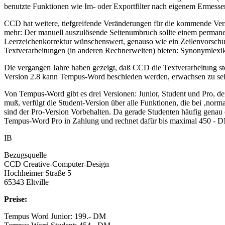
benutzte Funktionen wie Im- oder Exportfilter nach eigenem Ermesse
CCD hat weitere, tiefgreifende Veränderungen für die kommende Vers
mehr: Der manuell auszulösende Seitenumbruch sollte einem permanen
Leerzeichenkorrektur wünschenswert, genauso wie ein Zeilenvorschub 
Textverarbeitungen (in anderen Rechnerwelten) bieten: Synonymlexi
Die vergangen Jahre haben gezeigt, daß CCD die Textverarbeitung ste
Version 2.8 kann Tempus-Word beschieden werden, erwachsen zu sein. 
Von Tempus-Word gibt es drei Versionen: Junior, Student und Pro, de
muß, verfügt die Student-Version über alle Funktionen, die bei ‚norm
sind der Pro-Version Vorbehalten. Da gerade Studenten häufig gena
Tempus-Word Pro in Zahlung und rechnet dafür bis maximal 450 - D
IB
Bezugsquelle
CCD Creative-Computer-Design
Hochheimer Straße 5
65343 Eltville
Preise:
Tempus Word Junior: 199.- DM