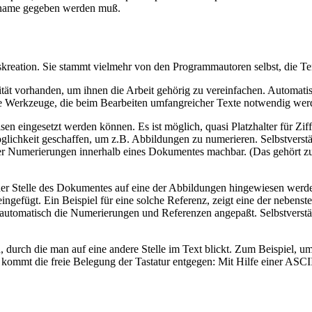
iname gegeben werden muß.
riffskreation. Sie stammt vielmehr von den Programmautoren selbst, die
lität vorhanden, um ihnen die Arbeit gehörig zu vereinfachen. Automa
 die Werkzeuge, die beim Bearbeiten umfangreicher Texte notwendig wer
sen eingesetzt werden können. Es ist möglich, quasi Platzhalter für Z
öglichkeit geschaffen, um z.B. Abbildungen zu numerieren. Selbstverstä
lcher Numerierungen innerhalb eines Dokumentes machbar. (Das gehör
der Stelle des Dokumentes auf eine der Abbildungen hingewiesen werde
xt eingefügt. Ein Beispiel für eine solche Referenz, zeigt eine der neb
 automatisch die Numerierungen und Referenzen angepaßt. Selbstverstän
durch die man auf eine andere Stelle im Text blickt. Zum Beispiel, um
mmt die freie Belegung der Tastatur entgegen: Mit Hilfe einer ASCII-S