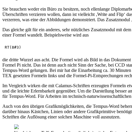
Sie brauchen weder ein Büro zu besitzen, noch ellenlange Diplomarb
Überschriften verzieren wollen, dann ist vielleicht ‚Write and Flip‘ d
verzerren, was eine der Abbildungen demonstriert. Das Zusatzmodul ‚
Das gleiche gilt für ein anderes, sehr nützliches Zusatzmodul mit dem 
einer Formel wandelt. Beispielsweise wird aus
die dritte Wurzel aus acht. Die Formel wird als Bild in das Dokument ü
Formel Pi nicht. Das ist denn auch nicht Sinn der Sache, bei CCD sta
Tempus-Word gelungen. Bei mir hat die Einarbeitung ca. 30 Minuten ge
TEX gesetzten Formeln links und die Formel-Pi-Entsprechungen rechts
Im Vergleich wirken die mit Calamus-Schriften erzeugten Formeln e
und die leichte Erlernbarkeit gegenüber. Um die Darstellung besser an
für Tempus-Word. Für Arbeiten im technisch-naturwissenschaftlichen 
Auch von den übrigen Grafikmöglichkeiten, die Tempus-Word beherrsc
darüber hinaus Kästchen, Linien oder andere Grafikprimitive benöti
Schriften die Auflösung einer solchen Maschine voll ausnutzen.