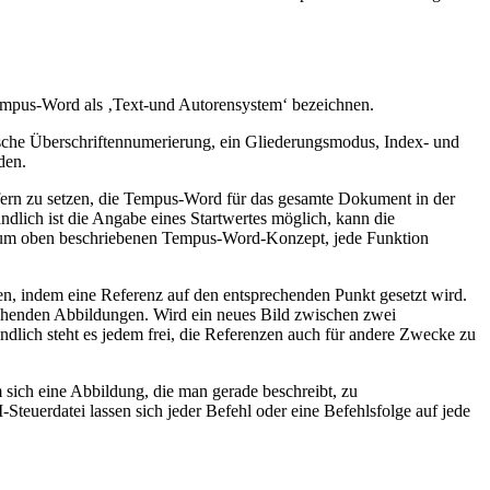
 Tempus-Word als ‚Text-und Autorensystem‘ bezeichnen.
tische Überschriftennumerierung, ein Gliederungsmodus, Index- und
den.
iffern zu setzen, die Tempus-Word für das gesamte Dokument in der
ndlich ist die Angabe eines Startwertes möglich, kann die
t zum oben beschriebenen Tempus-Word-Konzept, jede Funktion
n, indem eine Referenz auf den entsprechenden Punkt gesetzt wird.
enstehenden Abbildungen. Wird ein neues Bild zwischen zwei
dlich steht es jedem frei, die Referenzen auch für andere Zwecke zu
 sich eine Abbildung, die man gerade beschreibt, zu
teuerdatei lassen sich jeder Befehl oder eine Befehlsfolge auf jede