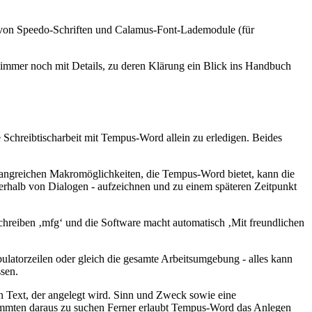
 von Speedo-Schriften und Calamus-Font-Lademodule (für
n immer noch mit Details, zu deren Klärung ein Blick ins Handbuch
e Schreibtischarbeit mit Tempus-Word allein zu erledigen. Beides
angreichen Makromöglichkeiten, die Tempus-Word bietet, kann die
erhalb von Dialogen - aufzeichnen und zu einem späteren Zeitpunkt
schreiben ‚mfg‘ und die Software macht automatisch ‚Mit freundlichen
latorzeilen oder gleich die gesamte Arbeitsumgebung - alles kann
ssen.
n Text, der angelegt wird. Sinn und Zweck sowie eine
stimmten daraus zu suchen Ferner erlaubt Tempus-Word das Anlegen