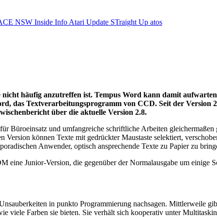
ACE NSW Inside Info
Atari Update
STraight Up
atos
he nicht häufig anzutreffen ist. Tempus Word kann damit aufwart
rd, das Textverarbeitungsprogramm von CCD. Seit der Version 2.0
Zwischenbericht über die aktuelle Version 2.8.
für Büroeinsatz und umfangreiche schriftliche Arbeiten gleichermaßen g
en Version können Texte mit gedrückter Maustaste selektiert, verschob
poradischen Anwender, optisch ansprechende Texte zu Papier zu bring
DM eine Junior-Version, die gegenüber der Normalausgabe um einige So
 Unsauberkeiten in punkto Programmierung nachsagen. Mittlerweile gib
l wie viele Farben sie bieten. Sie verhält sich kooperativ unter Multi