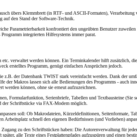
tausch übers Klemmbrett (in RTF- und ASCII-Formaten), Verarbeitung
ung auf den Stand der Software-Technik.
eiche Parametrierbarkeit konfrontiert den ungeübten Benutzer zuweile
as Programm integrierten Hilfesystems immer parat.
n etc. verwaltet werden können. Ein Terminkalender hilft zusätzlich, di
 Zweck erstelltes Programm, genügt einfachen Ansprüchen jedoch.
wie z.B. der Datenbank TWIST stark vereinfacht werden. Dank der umf
lfe der Makros lassen sich alle Bedienungen des Programms - auch inn
ert werden können, ohne sie erneut aufzuzeichnen.
nnen, Formularfunktion, Serienbriefe, Tabellen und Textbausteine (Sie 
nd der Schriftstücke via FAX-Modem möglich.
assen soll: Ob Makrodateien, Kürzeldefinitionen, Seitenformate, Tabu
en Arbeitsplatz schnell den eigenen Bedürfnissen (und Vorlieben) anpa
n Zugang zu den Schriftstücken haben: Die Autorenverwaltung für jede
später, alle Texte eines Festplattenpfades aufzuspüren und einen be