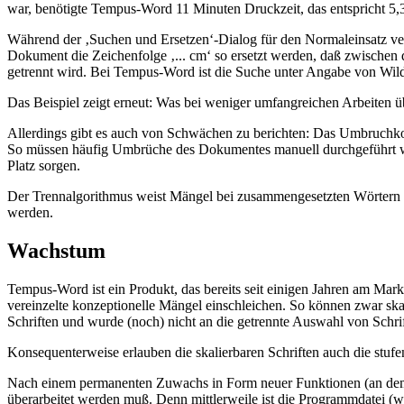
war, benötigte Tempus-Word 11 Minuten Druckzeit, das entspricht 5
Während der ‚Suchen und Ersetzen‘-Dialog für den Normaleinsatz verwi
Dokument die Zeichenfolge ‚... cm‘ so ersetzt werden, daß zwischen d
getrennt wird. Bei Tempus-Word ist die Suche unter Angabe von Wildc
Das Beispiel zeigt erneut: Was bei weniger umfangreichen Arbeiten übe
Allerdings gibt es auch von Schwächen zu berichten: Das Umbruchkonz
So müssen häufig Umbrüche des Dokumentes manuell durchgeführt werde
Platz sorgen.
Der Trennalgorithmus weist Mängel bei zusammengesetzten Wörtern a
werden.
Wachstum
Tempus-Word ist ein Produkt, das bereits seit einigen Jahren am Mar
vereinzelte konzeptionelle Mängel einschleichen. So können zwar ska
Schriften und wurde (noch) nicht an die getrennte Auswahl von Schri
Konsequenterweise erlauben die skalierbaren Schriften auch die stuf
Nach einem permanenten Zuwachs in Form neuer Funktionen (an dem d
überarbeitet werden muß. Denn mittlerweile ist die Programmdatei 