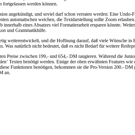
n fortgelassen werden können.
ion angekündigt, und soviel darf schon verraten werden: Eine Undo-F
ten automatischen weichen, die Textdarstellung sollte Zoom erlauben
innerhalb eines Absatzes viel Formatierarbeit ersparen könnte. Weiter
kon und Grammatikhilfe.
tig weiterentwickelt, und die Hoffnung darauf, daß viele Wünsche in E
Was natürlich nicht bedeutet, daß es nicht Bedarf für weitere Reifep
ren Preise zwischen 199,- und 654,- DM rangieren. Während die Junior
alen‘ Texten benötigt werden. Einige der oben erwähnten Features wie d
u diese Funktionen benötigen, bekommen sie die Pro-Version 200.- DM
M an.