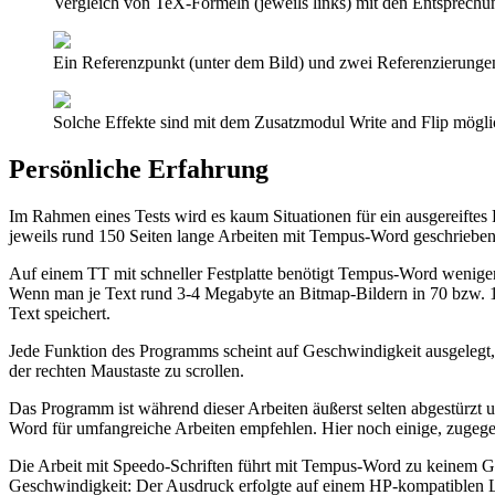
Vergleich von TeX-Formeln (jeweils links) mit den Entsprechun
Ein Referenzpunkt (unter dem Bild) und zwei Referenzierunge
Solche Effekte sind mit dem Zusatzmodul Write and Flip mögli
Persönliche Erfahrung
Im Rahmen eines Tests wird es kaum Situationen für ein ausgereiftes
jeweils rund 150 Seiten lange Arbeiten mit Tempus-Word geschrieben.
Auf einem TT mit schneller Festplatte benötigt Tempus-Word weniger 
Wenn man je Text rund 3-4 Megabyte an Bitmap-Bildern in 70 bzw. 120
Text speichert.
Jede Funktion des Programms scheint auf Geschwindigkeit ausgelegt, was
der rechten Maustaste zu scrollen.
Das Programm ist während dieser Arbeiten äußerst selten abgestürzt 
Word für umfangreiche Arbeiten empfehlen. Hier noch einige, zugeg
Die Arbeit mit Speedo-Schriften führt mit Tempus-Word zu keinem 
Geschwindigkeit: Der Ausdruck erfolgte auf einem HP-kompatiblen Las