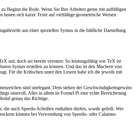
zu Beginn die Rede. Wenn Sie Ihre Arbeiten gerne mit auffälligen
en lassen sich kurze Texte auf vielfältige geometrische Weisen
ngabezeile aus einer speziellen Syntax in die bildliche Darstellung
TeX auf, doch sei bereits verraten: So leistungsfähig wie TeX ist
rnbaren Syntax erstellen zu können. Und das ist den Machern von
t. Für die Kritischen unter den Lesern habe ich die jeweils mit
mmenzeichen sind unelegant. Dem stehen der Geschwindigkeitsgewinn
ings sinnvoll. Alles in allem ist Formel Pi eine echte Bereicherung
Modul genau das Richtige.
die auch Speedo-Schriften enthalten dürfen, wurde gefeilt. Wer
PI-Druckern können bei Verwendung von Speedo- oder Calamus-