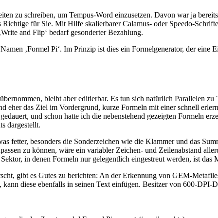
eiten zu schreiben, um Tempus-Word einzusetzen. Davon war ja bereits 
as Richtige für Sie. Mit Hilfe skalierbarer Calamus- oder Speedo-Schrift
Write and Flip‘ bedarf gesonderter Bezahlung.
Namen ‚Formel Pi‘. Im Prinzip ist dies ein Formelgenerator, der eine Ei
bernommen, bleibt aber editierbar. Es tun sich natürlich Parallelen zu 
nd eher das Ziel im Vordergrund, kurze Formeln mit einer schnell erle
dauert, und schon hatte ich die nebenstehend gezeigten Formeln erzeug
 dargestellt.
twas fetter, besonders die Sonderzeichen wie die Klammer und das Su
passen zu können, wäre ein variabler Zeichen- und Zeilenabstand allerd
Sektor, in denen Formeln nur gelegentlich eingestreut werden, ist das 
ht, gibt es Gutes zu berichten: An der Erkennung von GEM-Metafiles, 
gt, kann diese ebenfalls in seinen Text einfügen. Besitzer von 600-D