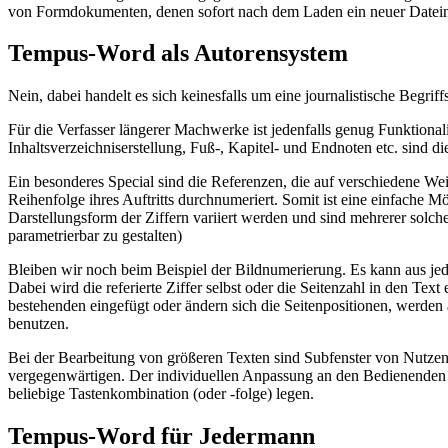
von Formdokumenten, denen sofort nach dem Laden ein neuer Date
Tempus-Word als Autorensystem
Nein, dabei handelt es sich keinesfalls um eine journalistische Beg
Für die Verfasser längerer Machwerke ist jedenfalls genug Funktiona
Inhaltsverzeichniserstellung, Fuß-, Kapitel- und Endnoten etc. sind
Ein besonderes Special sind die Referenzen, die auf verschiedene Wei
Reihenfolge ihres Auftritts durchnumeriert. Somit ist eine einfache M
Darstellungsform der Ziffern variiert werden und sind mehrerer so
parametrierbar zu gestalten)
Bleiben wir noch beim Beispiel der Bildnumerierung. Es kann aus je
Dabei wird die referierte Ziffer selbst oder die Seitenzahl in den Te
bestehenden eingefügt oder ändern sich die Seitenpositionen, werden
benutzen.
Bei der Bearbeitung von größeren Texten sind Subfenster von Nutzen, 
vergegenwärtigen. Der individuellen Anpassung an den Bedienenden ko
beliebige Tastenkombination (oder -folge) legen.
Tempus-Word für Jedermann