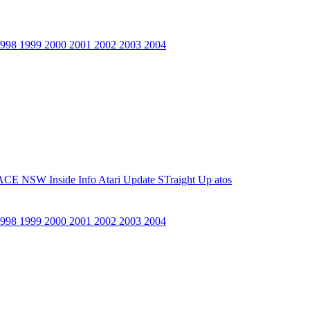
1998
1999
2000
2001
2002
2003
2004
ACE NSW Inside Info
Atari Update
STraight Up
atos
1998
1999
2000
2001
2002
2003
2004