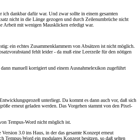
er ich dankbar dafür war. Und zwar sollte in einem gesamten
cksatz nicht in die Länge gezogen und durch Zeilenumbrüche nicht
e Arbeit mit wenigen Mausklicken erledigt war.
lästig: ein echtes Zusammenklammem von Absätzen ist nicht möglich.
tzvorabstand fehlt leider - da muß eine Leerzeile für den nötigen
 dann manuell korrigiert und einem Ausnahmelexikon zugeführt
n Entwicklungsprozeß unterliegt. Da kommt es dann auch vor, daß sich
ktgröße erneut geladen werden. Das Vorgehen stammt von den Pixel-
 von Tempus-Word nicht möglich ist.
ersion 3.0 ins Haus, in der das gesamte Konzept erneut
uch Tempus-Word ein modulares Konzept besitzen, so daß selten