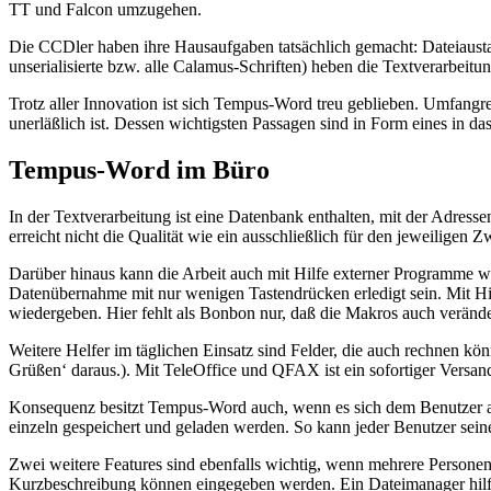
TT und Falcon umzugehen.
Die CCDler haben ihre Hausaufgaben tatsächlich gemacht: Dateiaus
unserialisierte bzw. alle Calamus-Schriften) heben die Textverarbeit
Trotz aller Innovation ist sich Tempus-Word treu geblieben. Umfangr
unerläßlich ist. Dessen wichtigsten Passagen sind in Form eines in d
Tempus-Word im Büro
In der Textverarbeitung ist eine Datenbank enthalten, mit der Adresse
erreicht nicht die Qualität wie ein ausschließlich für den jeweiligen
Darüber hinaus kann die Arbeit auch mit Hilfe externer Programme 
Datenübernahme mit nur wenigen Tastendrücken erledigt sein. Mit Hi
wiedergeben. Hier fehlt als Bonbon nur, daß die Makros auch veränd
Weitere Helfer im täglichen Einsatz sind Felder, die auch rechnen kö
Grüßen‘ daraus.). Mit TeleOffice und QFAX ist ein sofortiger Versa
Konsequenz besitzt Tempus-Word auch, wenn es sich dem Benutzer anp
einzeln gespeichert und geladen werden. So kann jeder Benutzer sein
Zwei weitere Features sind ebenfalls wichtig, wenn mehrere Persone
Kurzbeschreibung können eingegeben werden. Ein Dateimanager hilft 