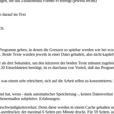
gen, die das Zusatzmodul Formel Pi erzeugt (jeweils rechts)
n darauf im Text
ch.
 Programm geben, in denen die Grenzen so spürbar werden wie bei woch
 Beide Texte wurden jeweils in einer Datei gehalten, also nicht kapit
als drei Sekunden, um den kürzeren der beiden Texte mitsamt zugehöri
 Einzeldateien benötigt, ist es durchaus von Vorteil, daß das Program
 einem sehr erleichtert, sich auf die Arbeit selbst zu konzentrieren. So
und hat, wenn - dank automatischer Speicherung -, keinen Datenverlust
ebenermaßen subjektive. Erfahrungen:
Geschwindigkeitsverlust. Denn diese werden in einem Cache gehalten
erdrucker, der maximal 6 Seiten pro Minute druckt. Für 59 Seiten, au