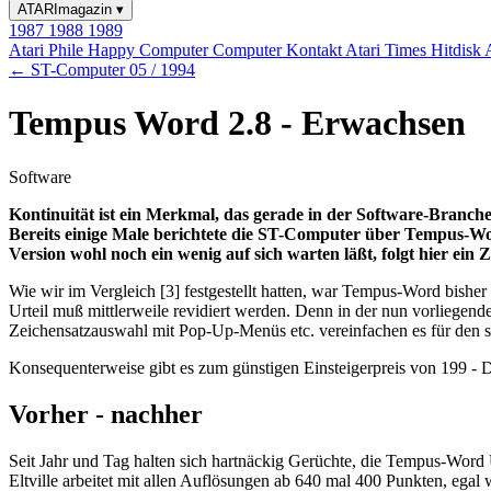
ATARImagazin
▾
1987
1988
1989
Atari Phile
Happy Computer
Computer Kontakt
Atari Times
Hitdisk
← ST-Computer 05 / 1994
Tempus Word 2.8 - Erwachsen
Software
Kontinuität ist ein Merkmal, das gerade in der Software-Branc
Bereits einige Male berichtete die ST-Computer über Tempus-Wo
Version wohl noch ein wenig auf sich warten läßt, folgt hier ein 
Wie wir im Vergleich [3] festgestellt hatten, war Tempus-Word bisher 
Urteil muß mittlerweile revidiert werden. Denn in der nun vorliegend
Zeichensatzauswahl mit Pop-Up-Menüs etc. vereinfachen es für den s
Konsequenterweise gibt es zum günstigen Einsteigerpreis von 199 - 
Vorher - nachher
Seit Jahr und Tag halten sich hartnäckig Gerüchte, die Tempus-Word
Eltville arbeitet mit allen Auflösungen ab 640 mal 400 Punkten, ega