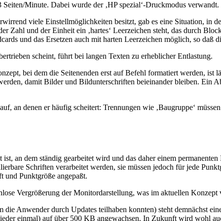
,3 Seiten/Minute. Dabei wurde der ‚HP spezial‘-Druckmodus verwandt.
rrend viele Einstellmöglichkeiten besitzt, gab es eine Situation, in d
er Zahl und der Einheit ein ‚hartes‘ Leerzeichen steht, das durch Blo
ards und das Ersetzen auch mit harten Leerzeichen möglich, so daß di
rtrieben scheint, führt bei langen Texten zu erheblicher Entlastung.
ept, bei dem die Seitenenden erst auf Befehl formatiert werden, ist 
n, damit Bilder und Bildunterschriften beieinander bleiben. Ein Absa
uf, an denen er häufig scheitert: Trennungen wie ‚Baugruppe‘ müssen
kt ist, an dem ständig gearbeitet wird und das daher einem permanente
lierbare Schriften verarbeitet werden, sie müssen jedoch für jede Pun
ft und Punktgröße angepaßt.
enlose Vergrößerung der Monitordarstellung, was im aktuellen Konzept
ie Anwender durch Updates teilhaben konnten) steht demnächst eine V
(wieder einmal) auf über 500 KB angewachsen. In Zukunft wird wohl a