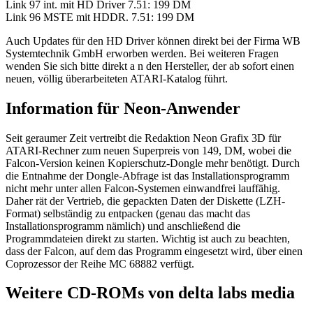
Link 97 int. mit HD Driver 7.51: 199 DM
Link 96 MSTE mit HDDR. 7.51: 199 DM
Auch Updates für den HD Driver können direkt bei der Firma WB
Systemtechnik GmbH erworben werden. Bei weiteren Fragen
wenden Sie sich bitte direkt a n den Hersteller, der ab sofort einen
neuen, völlig überarbeiteten ATARI-Katalog führt.
Information für Neon-Anwender
Seit geraumer Zeit vertreibt die Redaktion Neon Grafix 3D für
ATARI-Rechner zum neuen Superpreis von 149, DM, wobei die
Falcon-Version keinen Kopierschutz-Dongle mehr benötigt. Durch
die Entnahme der Dongle-Abfrage ist das Installationsprogramm
nicht mehr unter allen Falcon-Systemen einwandfrei lauffähig.
Daher rät der Vertrieb, die gepackten Daten der Diskette (LZH-
Format) selbständig zu entpacken (genau das macht das
Installationsprogramm nämlich) und anschließend die
Programmdateien direkt zu starten. Wichtig ist auch zu beachten,
dass der Falcon, auf dem das Programm eingesetzt wird, über einen
Coprozessor der Reihe MC 68882 verfügt.
Weitere CD-ROMs von delta labs media