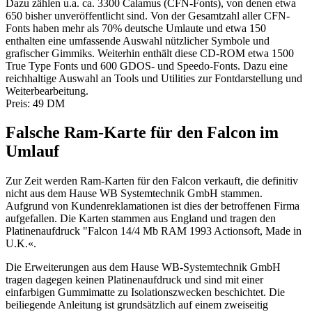
Dazu zählen u.a. ca. 3300 Calamus (CFN-Fonts), von denen etwa
650 bisher unveröffentlicht sind. Von der Gesamtzahl aller CFN-
Fonts haben mehr als 70% deutsche Umlaute und etwa 150
enthalten eine umfassende Auswahl nützlicher Symbole und
grafischer Gimmiks. Weiterhin enthält diese CD-ROM etwa 1500
True Type Fonts und 600 GDOS- und Speedo-Fonts. Dazu eine
reichhaltige Auswahl an Tools und Utilities zur Fontdarstellung und
Weiterbearbeitung.
Preis: 49 DM
Falsche Ram-Karte für den Falcon im
Umlauf
Zur Zeit werden Ram-Karten für den Falcon verkauft, die definitiv
nicht aus dem Hause WB Systemtechnik GmbH stammen.
Aufgrund von Kundenreklamationen ist dies der betroffenen Firma
aufgefallen. Die Karten stammen aus England und tragen den
Platinenaufdruck "Falcon 14/4 Mb RAM 1993 Actionsoft, Made in
U.K.«.
Die Erweiterungen aus dem Hause WB-Systemtechnik GmbH
tragen dagegen keinen Platinenaufdruck und sind mit einer
einfarbigen Gummimatte zu Isolationszwecken beschichtet. Die
beiliegende Anleitung ist grundsätzlich auf einem zweiseitig