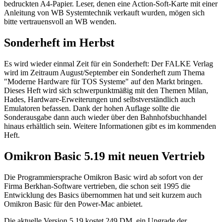
bedruckten A4-Papier. Leser, denen eine Action-Soft-Karte mit einer
Anleitung von WB Systemtechnik verkauft wurden, mögen sich
bitte vertrauensvoll an WB wenden.
Sonderheft im Herbst
Es wird wieder einmal Zeit für ein Sonderheft: Der FALKE Verlag
wird im Zeitraum August/September ein Sonderheft zum Thema
"Moderne Hardware für TOS Systeme" auf den Markt bringen.
Dieses Heft wird sich schwerpunktmäßig mit den Themen Milan,
Hades, Hardware-Erweiterungen und selbstverständlich auch
Emulatoren befassen. Dank der hohen Auflage sollte die
Sonderausgabe dann auch wieder über den Bahnhofsbuchhandel
hinaus erhältlich sein. Weitere Informationen gibt es im kommenden
Heft.
Omikron Basic 5.19 mit neuen Vertrieb
Die Programmiersprache Omikron Basic wird ab sofort von der
Firma Berkhan-Software vertrieben, die schon seit 1995 die
Entwicklung des Basics übernommen hat und seit kurzem auch
Omikron Basic für den Power-Mac anbietet.
Die aktuelle Version 5.19 kostet 249 DM, ein Upgrade der