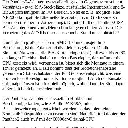
Der Panther/2-Adapter besitzt allerdings - im Gegensatz zu seinem
Vorgänger - zwei ISA-Steckplätze, zusätzliche Interruptlogik und 8-
Bit-Zugriffsfähigkeit im I/O-Bereich. So ist es z. B. möglich, eine
NE2000 kompatible Ethernetkarte zusätzlich zur Grafikkarte zu
betreiben (Treiber in Vorbereitung). Damit erfüllt der Panther/2-ISA-
Bus-Adapter einen von vielen schon lange ersehnten Wunsch: Die
Vernetzung des ATARIs über eine schnelle Standardschnittstelle!
Durch die in großen Teilen in SMD-Technik ausgeführte
Bestückung ist der Adapter relativ klein ausgefallen. Da die
Slotkarte (da werden die ISA-Karten eingesteckt) mit zwei bis zu 60
cm langen Flachbandkabeln mit dem Busadapter, der auf/unter die
CPU gesteckt wird, verbunden ist, bietet sich die Montage in einem
Tower geradezu an. Dazu kommt, dass der Slotbuchsenabstand
genau dem Slotblechabstand der PC-Gehäuse entspricht, was eine
problemlose Befestigung der Karten ermöglicht! Auch der Einsatz in
Originalgehäusen ist prinzipiell möglich, wobei dann der Slotadapter
außerhalb betrieben werden muß.
Der Panther/2-Adapter ist speziell im Hinblick auf
Beschleunigerkarten, wie z.B. die PAK68/3, oder
Bustakterweiterungen entwickelt worden, so dass hier keine
Kompatibilitätsprobleme zu erwarten sind. Natürlich funktioniert der
Panther/2 auch 'nur' mit der 68000er-Original-CPU.