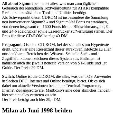
All about Signum
beinhaltet alles, was man zum täglichen
Gebrauch der legendären Textverarbeitung für ATARI kompatible
Rechner an zusätzlichen Tools und Utilities benötigt.
Als Schwerpunkt dieser CDROM ist insbesondere die Sammlung
neu konvertierter Signum2!- und Signum3/4! Fonts zu erwähnen,
von denen insgesamt ca. 1600 Fonts für die Bildschirmausgabe, 9-
und 24-Nadeldrucker sowie Laserdrucker zurVerfügung stehen. Der
Preis für diese CD-ROM beträgt 49 DM.
Propaganda!
ist eine CD-ROM, bei der sich alles um Hypertexte
dreht, und zwar eine Riesenzahl dieser attraktiven Infotexte zu allen
nur denkbaren Bereichen des Wissens. Schnelle Such- und
Zugriffsfunktionen zeichnen dieses System aus. Enthalten ist
natürlich auch die jeweils neueste Version von ST-Guide und 1st
Guide. Der Preis: 29 DM.
Switch
: Online ist die CDROM, die alles, was der TOS-Anwender
in Sachen DFÜ, Internet und Online benötigt, bietet. Ob es sich
dabei um aktuelle Versionen bekannter Terminal-Programme,
Internet-Zugangssoftware, Mailboxsysteme oder ähnliches handelt -
hier scheint alles vertreten zu sein.
Der Preis beträgt auch hier 29,- DM.
Milan ab Juni 1998 beiden