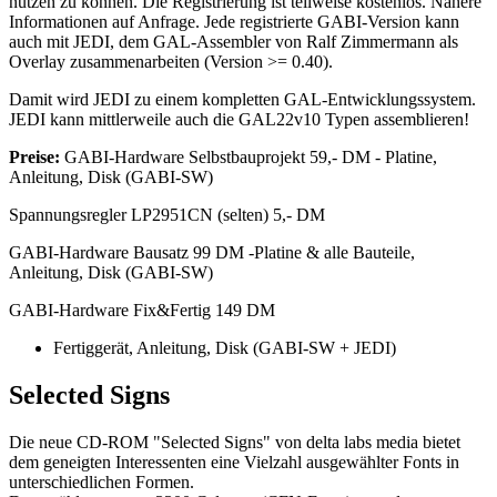
nutzen zu können. Die Registrierung ist teilweise kostenlos. Nähere
Informationen auf Anfrage. Jede registrierte GABI-Version kann
auch mit JEDI, dem GAL-Assembler von Ralf Zimmermann als
Overlay zusammenarbeiten (Version >= 0.40).
Damit wird JEDI zu einem kompletten GAL-Entwicklungssystem.
JEDI kann mittlerweile auch die GAL22v10 Typen assemblieren!
Preise:
GABI-Hardware Selbstbauprojekt 59,- DM - Platine,
Anleitung, Disk (GABI-SW)
Spannungsregler LP2951CN (selten) 5,- DM
GABI-Hardware Bausatz 99 DM -Platine & alle Bauteile,
Anleitung, Disk (GABI-SW)
GABI-Hardware Fix&Fertig 149 DM
Fertiggerät, Anleitung, Disk (GABI-SW + JEDI)
Selected Signs
Die neue CD-ROM "Selected Signs" von delta labs media bietet
dem geneigten Interessenten eine Vielzahl ausgewählter Fonts in
unterschiedlichen Formen.