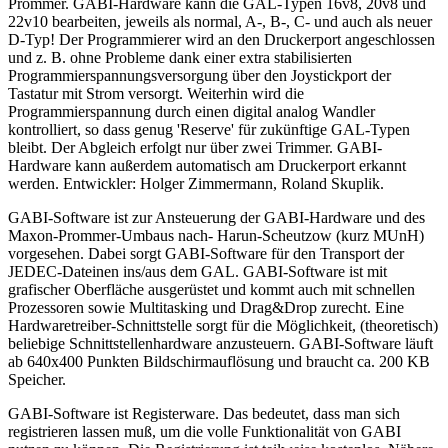
Prommer. GABI-Hardware kann die GAL-Typen 16v8, 20v8 und
22v10 bearbeiten, jeweils als normal, A-, B-, C- und auch als neuer
D-Typ! Der Programmierer wird an den Druckerport angeschlossen
und z. B. ohne Probleme dank einer extra stabilisierten
Programmierspannungsversorgung über den Joystickport der
Tastatur mit Strom versorgt. Weiterhin wird die
Programmierspannung durch einen digital analog Wandler
kontrolliert, so dass genug 'Reserve' für zukünftige GAL-Typen
bleibt. Der Abgleich erfolgt nur über zwei Trimmer. GABI-
Hardware kann außerdem automatisch am Druckerport erkannt
werden. Entwickler: Holger Zimmermann, Roland Skuplik.
GABI-Software ist zur Ansteuerung der GABI-Hardware und des
Maxon-Prommer-Umbaus nach- Harun-Scheutzow (kurz MUnH)
vorgesehen. Dabei sorgt GABI-Software für den Transport der
JEDEC-Dateinen ins/aus dem GAL. GABI-Software ist mit
grafischer Oberfläche ausgerüstet und kommt auch mit schnellen
Prozessoren sowie Multitasking und Drag&Drop zurecht. Eine
Hardwaretreiber-Schnittstelle sorgt für die Möglichkeit, (theoretisch)
beliebige Schnittstellenhardware anzusteuern. GABI-Software läuft
ab 640x400 Punkten Bildschirmauflösung und braucht ca. 200 KB
Speicher.
GABI-Software ist Registerware. Das bedeutet, dass man sich
registrieren lassen muß, um die volle Funktionalität von GABI