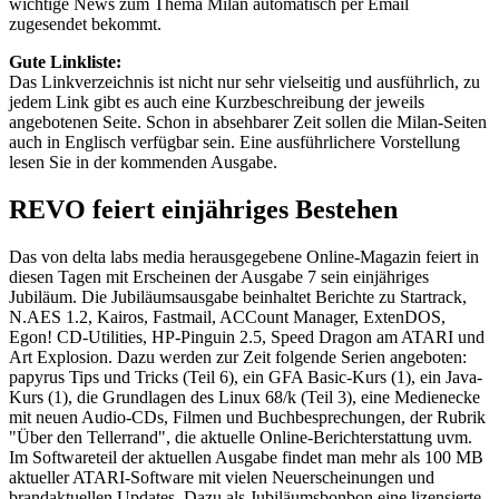
wichtige News zum Thema Milan automatisch per Email
zugesendet bekommt.
Gute Linkliste:
Das Linkverzeichnis ist nicht nur sehr vielseitig und ausführlich, zu
jedem Link gibt es auch eine Kurzbeschreibung der jeweils
angebotenen Seite. Schon in absehbarer Zeit sollen die Milan-Seiten
auch in Englisch verfügbar sein. Eine ausführlichere Vorstellung
lesen Sie in der kommenden Ausgabe.
REVO feiert einjähriges Bestehen
Das von delta labs media herausgegebene Online-Magazin feiert in
diesen Tagen mit Erscheinen der Ausgabe 7 sein einjähriges
Jubiläum. Die Jubiläumsausgabe beinhaltet Berichte zu Startrack,
N.AES 1.2, Kairos, Fastmail, ACCount Manager, ExtenDOS,
Egon! CD-Utilities, HP-Pinguin 2.5, Speed Dragon am ATARI und
Art Explosion. Dazu werden zur Zeit folgende Serien angeboten:
papyrus Tips und Tricks (Teil 6), ein GFA Basic-Kurs (1), ein Java-
Kurs (1), die Grundlagen des Linux 68/k (Teil 3), eine Medienecke
mit neuen Audio-CDs, Filmen und Buchbesprechungen, der Rubrik
"Über den Tellerrand", die aktuelle Online-Berichterstattung uvm.
Im Softwareteil der aktuellen Ausgabe findet man mehr als 100 MB
aktueller ATARI-Software mit vielen Neuerscheinungen und
brandaktuellen Updates. Dazu als Jubiläumsbonbon eine lizensierte