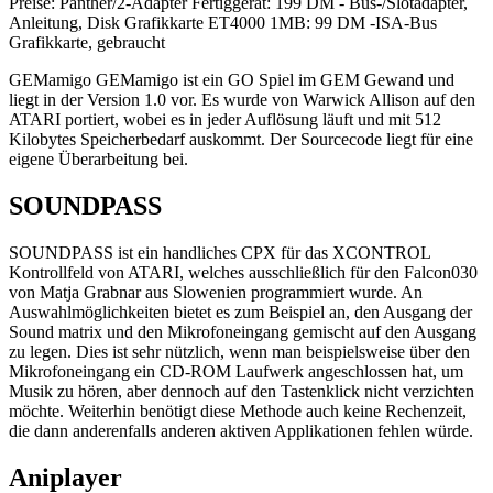
Preise: Panther/2-Adapter Fertiggerät: 199 DM - Bus-/Slotadapter,
Anleitung, Disk Grafikkarte ET4000 1MB: 99 DM -ISA-Bus
Grafikkarte, gebraucht
GEMamigo GEMamigo ist ein GO Spiel im GEM Gewand und
liegt in der Version 1.0 vor. Es wurde von Warwick Allison auf den
ATARI portiert, wobei es in jeder Auflösung läuft und mit 512
Kilobytes Speicherbedarf auskommt. Der Sourcecode liegt für eine
eigene Überarbeitung bei.
SOUNDPASS
SOUNDPASS ist ein handliches CPX für das XCONTROL
Kontrollfeld von ATARI, welches ausschließlich für den Falcon030
von Matja Grabnar aus Slowenien programmiert wurde. An
Auswahlmöglichkeiten bietet es zum Beispiel an, den Ausgang der
Sound matrix und den Mikrofoneingang gemischt auf den Ausgang
zu legen. Dies ist sehr nützlich, wenn man beispielsweise über den
Mikrofoneingang ein CD-ROM Laufwerk angeschlossen hat, um
Musik zu hören, aber dennoch auf den Tastenklick nicht verzichten
möchte. Weiterhin benötigt diese Methode auch keine Rechenzeit,
die dann anderenfalls anderen aktiven Applikationen fehlen würde.
Aniplayer