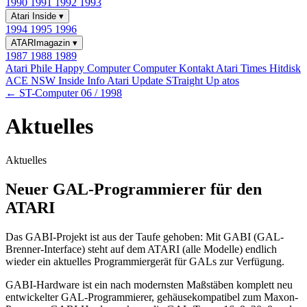
1990
1991
1992
1993
Atari Inside
▾
1994
1995
1996
ATARImagazin
▾
1987
1988
1989
Atari Phile
Happy Computer
Computer Kontakt
Atari Times
Hitdisk
ACE NSW Inside Info
Atari Update
STraight Up
atos
← ST-Computer 06 / 1998
Aktuelles
Aktuelles
Neuer GAL-Programmierer für den
ATARI
Das GABI-Projekt ist aus der Taufe gehoben: Mit GABI (GAL-
Brenner-Interface) steht auf dem ATARI (alle Modelle) endlich
wieder ein aktuelles Programmiergerät für GALs zur Verfügung.
GABI-Hardware ist ein nach modernsten Maßstäben komplett neu
entwickelter GAL-Programmierer, gehäusekompatibel zum Maxon-