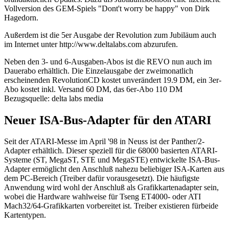
Vollversion des GEM-Spiels "Dont't worry be happy" von Dirk
Hagedorn.
Außerdem ist die 5er Ausgabe der Revolution zum Jubiläum auch
im Internet unter http://www.deltalabs.com abzurufen.
Neben den 3- und 6-Ausgaben-Abos ist die REVO nun auch im
Dauerabo erhältlich. Die Einzelausgabe der zweimonatlich
erscheinenden RevolutionCD kostet unverändert 19.9 DM, ein 3er-
Abo kostet inkl. Versand 60 DM, das 6er-Abo 110 DM
Bezugsquelle: delta labs media
Neuer ISA-Bus-Adapter für den ATARI
Seit der ATARI-Messe im April '98 in Neuss ist der Panther/2-
Adapter erhältlich. Dieser speziell für die 68000 basierten ATARI-
Systeme (ST, MegaST, STE und MegaSTE) entwickelte ISA-Bus-
Adapter ermöglicht den Anschluß nahezu beliebiger ISA-Karten aus
dem PC-Bereich (Treiber dafür vorausgesetzt). Die häufigste
Anwendung wird wohl der Anschluß als Grafikkartenadapter sein,
wobei die Hardware wahlweise für Tseng ET4000- oder ATI
Mach32/64-Grafikkarten vorbereitet ist. Treiber existieren fürbeide
Kartentypen.