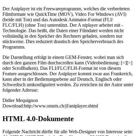
Der Aniplayer ist ein Freewareprogramm, welches die verbreiteten
Filmformate wie QuickTime (MOV), Video For Windows (AVI)
(beide mit Ton) und das Autodesk Animator-Format (FLI/
FLC/FLH) (ohne Ton) unterstützt. Der A niplayer arbeitet mit
-
Technologie. Das heißt, die Daten einer Filmdatei werden nicht
vollständig in den Speicher des Rechners geladen, sondern nur
stückweise. Dies reduziert drastisch den Speicherverbrauch des
Programms.
Die Darstellung erfolgt in einem GEM-Fenster, wobei man sich
durch den ganzen Film durchscrollen kann (Videobedienung: [<][>]
oder Scrollbalken). Das FLI/FLC/FLH-Format ist von diesem
Feature ausgeschlossen. Der Aniplayer kommt zwar aus Frankreich,
kann aber in der Bedienungsebene auf Deutsch, Englisch oder
Schwedisch umkonfiguriert werden. Zu erreichen ist der Autor unter
folgender Adresse:
Didier Mequignon
Download:http://www.omnis.ch/jf/aniplayer.shtml
HTML 4.0-Dokumente
Folgende Nachricht dürfte für alle Web-Designer von Interesse sein: