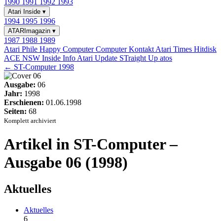
1990
1991
1992
1993
Atari Inside
▾
1994
1995
1996
ATARImagazin
▾
1987
1988
1989
Atari Phile
Happy Computer
Computer Kontakt
Atari Times
Hitdisk
ACE NSW Inside Info
Atari Update
STraight Up
atos
← ST-Computer 1998
Ausgabe:
06
Jahr:
1998
Erschienen:
01.06.1998
Seiten:
68
Komplett archiviert
Artikel in ST-Computer –
Ausgabe 06 (1998)
Aktuelles
Aktuelles
6