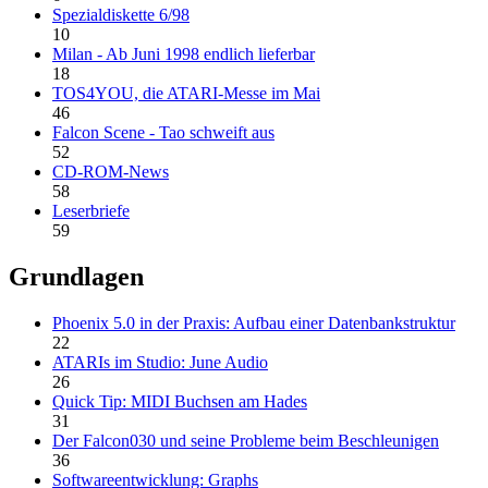
Spezialdiskette 6/98
10
Milan - Ab Juni 1998 endlich lieferbar
18
TOS4YOU, die ATARI-Messe im Mai
46
Falcon Scene - Tao schweift aus
52
CD-ROM-News
58
Leserbriefe
59
Grundlagen
Phoenix 5.0 in der Praxis: Aufbau einer Datenbankstruktur
22
ATARIs im Studio: June Audio
26
Quick Tip: MIDI Buchsen am Hades
31
Der Falcon030 und seine Probleme beim Beschleunigen
36
Softwareentwicklung: Graphs