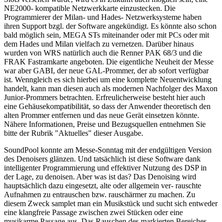
NE2000- kompatible Netzwerkkarte einzustecken. Die
Programmierer der Milan- und Hades- Netzwerksysteme haben
ihren Support bzgl. der Software angekündigt. Es könnte also schon
bald möglich sein, MEGA STs miteinander oder mit PCs oder mit
dem Hades und Milan vielfach zu vernetzen. Darüber hinaus
wurden von WRS natürlich auch die Renner PAK 68/3 und die
FRAK Fastramkarte angeboten. Die eigentliche Neuheit der Messe
war aber GABI, der neue GAL-Prommer, der ab sofort verfügbar
ist. Wenngleich es sich hierbei um eine komplette Neuentwicklung
handelt, kann man diesen auch als modernen Nachfolger des Maxon
Junior-Prommers betrachten. Erfreulicherweise besteht hier auch
eine Gehäusekompatibilität, so dass der Anwender theoretisch den
alten Prommer entfernen und das neue Gerät einsetzen könnte.
Nähere Informationen, Preise und Bezugsquellen entnehmen Sie
bitte der Rubrik "Aktuelles" dieser Ausgabe.
SoundPool konnte am Messe-Sonntag mit der endgültigen Version
des Denoisers glänzen. Und tatsächlich ist diese Software dank
intelligenter Programmierung und effektiver Nutzung des DSP in
der Lage, zu denoisen. Aber was ist das? Das Denoising wird
hauptsächlich dazu eingesetzt, alte oder allgemein ver- rauschte
Aufnahmen zu entrauschen bzw. rauschärmer zu machen. Zu
diesem Zweck samplet man ein Musikstück und sucht sich entweder
eine klangfreie Passage zwischen zwei Stücken oder eine
musikarme Passage aus. Das Rauschen des markierten Bereiches