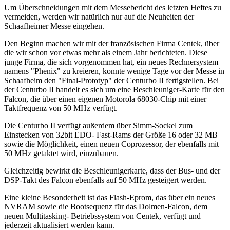
Um Überschneidungen mit dem Messebericht des letzten Heftes zu
vermeiden, werden wir natürlich nur auf die Neuheiten der
Schaafheimer Messe eingehen.
Den Beginn machen wir mit der französischen Firma Centek, über
die wir schon vor etwas mehr als einem Jahr berichteten. Diese
junge Firma, die sich vorgenommen hat, ein neues Rechnersystem
namens "Phenix" zu kreieren, konnte wenige Tage vor der Messe in
Schaafheim den "Final-Prototyp" der Centurbo II fertigstellen. Bei
der Centurbo II handelt es sich um eine Beschleuniger-Karte für den
Falcon, die über einen eigenen Motorola 68030-Chip mit einer
Taktfrequenz von 50 MHz verfügt.
Die Centurbo II verfügt außerdem über Simm-Sockel zum
Einstecken von 32bit EDO- Fast-Rams der Größe 16 oder 32 MB
sowie die Möglichkeit, einen neuen Coprozessor, der ebenfalls mit
50 MHz getaktet wird, einzubauen.
Gleichzeitig bewirkt die Beschleunigerkarte, dass der Bus- und der
DSP-Takt des Falcon ebenfalls auf 50 MHz gesteigert werden.
Eine kleine Besonderheit ist das Flash-Eprom, das über ein neues
NVRAM sowie die Bootsequenz für das Dolmen-Falcon, dem
neuen Multitasking- Betriebssystem von Centek, verfügt und
jederzeit aktualisiert werden kann.