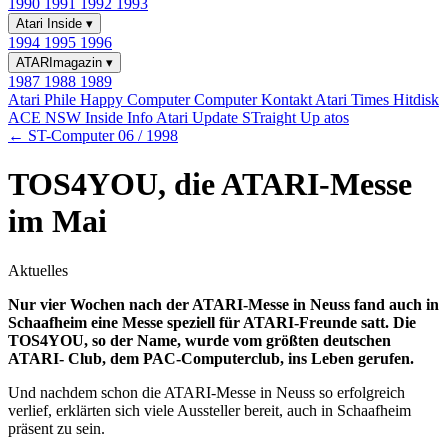
1990
1991
1992
1993
Atari Inside
▾
1994
1995
1996
ATARImagazin
▾
1987
1988
1989
Atari Phile
Happy Computer
Computer Kontakt
Atari Times
Hitdisk
ACE NSW Inside Info
Atari Update
STraight Up
atos
← ST-Computer 06 / 1998
TOS4YOU, die ATARI-Messe
im Mai
Aktuelles
Nur vier Wochen nach der ATARI-Messe in Neuss fand auch in
Schaafheim eine Messe speziell für ATARI-Freunde satt. Die
TOS4YOU, so der Name, wurde vom größten deutschen
ATARI- Club, dem PAC-Computerclub, ins Leben gerufen.
Und nachdem schon die ATARI-Messe in Neuss so erfolgreich
verlief, erklärten sich viele Aussteller bereit, auch in Schaafheim
präsent zu sein.