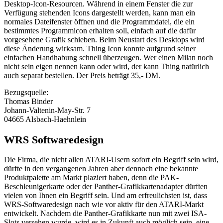
Desktop-Icon-Resourcen. Während in einem Fenster die zur
Verfügung stehenden Icons dargestellt werden, kann man ein
normales Dateifenster öffnen und die Programmdatei, die ein
bestimmtes Programmicon erhalten soll, einfach auf die dafür
vorgesehene Grafik schieben. Beim Neustart des Desktops wird
diese Änderung wirksam. Thing Icon konnte aufgrund seiner
einfachen Handhabung schnell überzeugen. Wer einen Milan noch
nicht sein eigen nennen kann oder wird, der kann Thing natürlich
auch separat bestellen. Der Preis beträgt 35,- DM.
Bezugsquelle:
Thomas Binder
Johann-Valtenin-May-Str. 7
04665 Alsbach-Haehnlein
WRS Softwaredesign
Die Firma, die nicht allen ATARI-Usern sofort ein Begriff sein wird,
dürfte in den vergangenen Jahren aber dennoch eine bekannte
Produktpalette am Markt plaziert haben, denn die PAK-
Beschleunigerkarte oder der Panther-Grafikkartenadapter dürften
vielen von Ihnen ein Begriff sein. Und am erfreulichsten ist, dass
WRS-Softwaredesign nach wie vor aktiv für den ATARI-Markt
entwickelt. Nachdem die Panther-Grafikkarte nun mit zwei ISA-
Slots versehen wurde, wird es in Zukunft auch möglich sein, eine