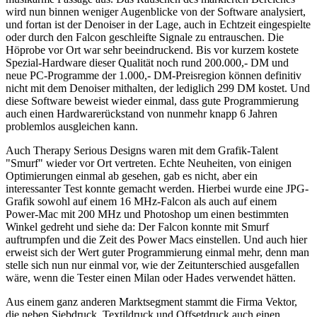
wird nun binnen weniger Augenblicke von der Software analysiert,
und fortan ist der Denoiser in der Lage, auch in Echtzeit eingespielte
oder durch den Falcon geschleifte Signale zu entrauschen. Die
Höprobe vor Ort war sehr beeindruckend. Bis vor kurzem kostete
Spezial-Hardware dieser Qualität noch rund 200.000,- DM und
neue PC-Programme der 1.000,- DM-Preisregion können definitiv
nicht mit dem Denoiser mithalten, der lediglich 299 DM kostet. Und
diese Software beweist wieder einmal, dass gute Programmierung
auch einen Hardwarerückstand von nunmehr knapp 6 Jahren
problemlos ausgleichen kann.
Auch Therapy Serious Designs waren mit dem Grafik-Talent
"Smurf" wieder vor Ort vertreten. Echte Neuheiten, von einigen
Optimierungen einmal ab gesehen, gab es nicht, aber ein
interessanter Test konnte gemacht werden. Hierbei wurde eine JPG-
Grafik sowohl auf einem 16 MHz-Falcon als auch auf einem
Power-Mac mit 200 MHz und Photoshop um einen bestimmten
Winkel gedreht und siehe da: Der Falcon konnte mit Smurf
auftrumpfen und die Zeit des Power Macs einstellen. Und auch hier
erweist sich der Wert guter Programmierung einmal mehr, denn man
stelle sich nun nur einmal vor, wie der Zeitunterschied ausgefallen
wäre, wenn die Tester einen Milan oder Hades verwendet hätten.
Aus einem ganz anderen Marktsegment stammt die Firma Vektor,
die neben Siebdruck, Textildruck und Offsetdruck auch einen