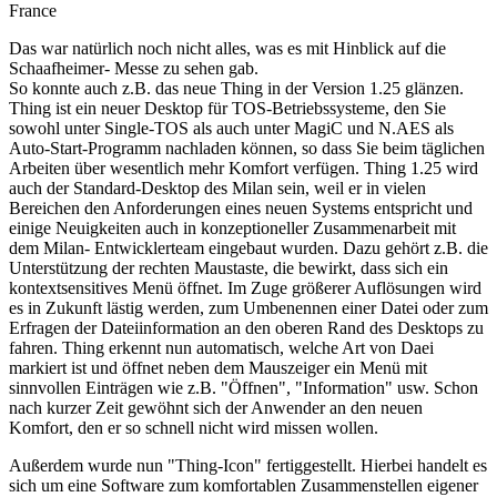
France
Das war natürlich noch nicht alles, was es mit Hinblick auf die
Schaafheimer- Messe zu sehen gab.
So konnte auch z.B. das neue Thing in der Version 1.25 glänzen.
Thing ist ein neuer Desktop für TOS-Betriebssysteme, den Sie
sowohl unter Single-TOS als auch unter MagiC und N.AES als
Auto-Start-Programm nachladen können, so dass Sie beim täglichen
Arbeiten über wesentlich mehr Komfort verfügen. Thing 1.25 wird
auch der Standard-Desktop des Milan sein, weil er in vielen
Bereichen den Anforderungen eines neuen Systems entspricht und
einige Neuigkeiten auch in konzeptioneller Zusammenarbeit mit
dem Milan- Entwicklerteam eingebaut wurden. Dazu gehört z.B. die
Unterstützung der rechten Maustaste, die bewirkt, dass sich ein
kontextsensitives Menü öffnet. Im Zuge größerer Auflösungen wird
es in Zukunft lästig werden, zum Umbenennen einer Datei oder zum
Erfragen der Dateiinformation an den oberen Rand des Desktops zu
fahren. Thing erkennt nun automatisch, welche Art von Daei
markiert ist und öffnet neben dem Mauszeiger ein Menü mit
sinnvollen Einträgen wie z.B. "Öffnen", "Information" usw. Schon
nach kurzer Zeit gewöhnt sich der Anwender an den neuen
Komfort, den er so schnell nicht wird missen wollen.
Außerdem wurde nun "Thing-Icon" fertiggestellt. Hierbei handelt es
sich um eine Software zum komfortablen Zusammenstellen eigener