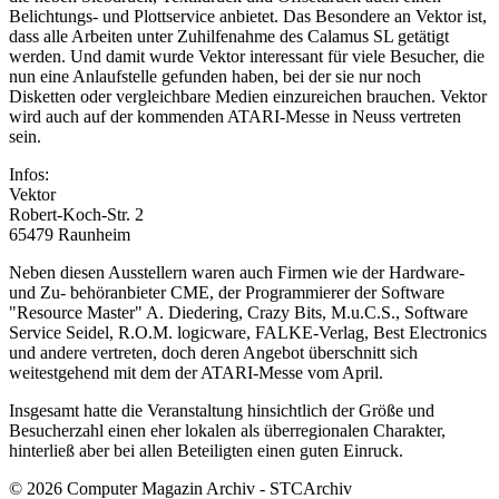
Belichtungs- und Plottservice anbietet. Das Besondere an Vektor ist,
dass alle Arbeiten unter Zuhilfenahme des Calamus SL getätigt
werden. Und damit wurde Vektor interessant für viele Besucher, die
nun eine Anlaufstelle gefunden haben, bei der sie nur noch
Disketten oder vergleichbare Medien einzureichen brauchen. Vektor
wird auch auf der kommenden ATARI-Messe in Neuss vertreten
sein.
Infos:
Vektor
Robert-Koch-Str. 2
65479 Raunheim
Neben diesen Ausstellern waren auch Firmen wie der Hardware-
und Zu- behöranbieter CME, der Programmierer der Software
"Resource Master" A. Diedering, Crazy Bits, M.u.C.S., Software
Service Seidel, R.O.M. logicware, FALKE-Verlag, Best Electronics
und andere vertreten, doch deren Angebot überschnitt sich
weitestgehend mit dem der ATARI-Messe vom April.
Insgesamt hatte die Veranstaltung hinsichtlich der Größe und
Besucherzahl einen eher lokalen als überregionalen Charakter,
hinterließ aber bei allen Beteiligten einen guten Einruck.
© 2026 Computer Magazin Archiv - STCArchiv