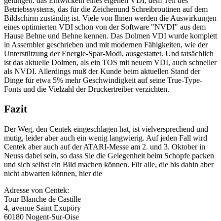
gelungen: das Entwickeln eines eigenen VDI, dem Teil des
Betriebssystems, das für die Zeichenund Schreibroutinen auf dem
Bildschirm zuständig ist. Viele von Ihnen werden die Auswirkungen
eines optimierten VDI schon von der Software "NVDI" aus dem
Hause Behne und Behne kennen. Das Dolmen VDI wurde komplett
in Assembler geschrieben und mit modernen Fähigkeiten, wie der
Unterstützung der Energie-Spar-Modi, ausgestattet. Und tatsächlich
ist das aktuelle Dolmen, als ein TOS mit neuem VDI, auch schneller
als NVDI. Allerdings muß der Kunde beim aktuellen Stand der
Dinge für etwa 5% mehr Geschwindigkeit auf seine True-Type-
Fonts und die Vielzahl der Druckertreiber verzichten.
Fazit
Der Weg, den Centek eingeschlagen hat, ist vielversprechend und
mutig, leider aber auch ein wenig langwierig. Auf jeden Fall wird
Centek aber auch auf der ATARI-Messe am 2. und 3. Oktober in
Neuss dabei sein, so dass Sie die Gelegenheit beim Schopfe packen
und sich selbst ein Bild machen können. Für alle, die bis dahin aber
nicht abwarten können, hier die
Adresse von Centek:
Tour Blanche de Castille
4, avenue Saint Exupöry
60180 Nogent-Sur-Oise