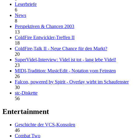
Leserbriefe
6
News
8
Perspektiven & Chancen 2003
13
ColdFire Entwickler-Treffen II
18
ColdFire-Talk II - Neue Chance für den Markt?
20
SuperVidel-Interview: Videl ist tot - lang lebe Videl!
23
MIDI-Tradition: MusicEdit - Notation vom Feinsten
26
Falcon, powered by Spirit - Overlay wirbt im Schaufenster
30
stc-Diskette
56
Entertainment
Geschichte der VCS-Konsolen
46
Combat Two