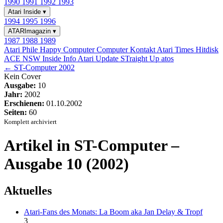
1990
1991
1992
1993
Atari Inside
▾
1994
1995
1996
ATARImagazin
▾
1987
1988
1989
Atari Phile
Happy Computer
Computer Kontakt
Atari Times
Hitdisk
ACE NSW Inside Info
Atari Update
STraight Up
atos
← ST-Computer 2002
Kein Cover
Ausgabe:
10
Jahr:
2002
Erschienen:
01.10.2002
Seiten:
60
Komplett archiviert
Artikel in ST-Computer –
Ausgabe 10 (2002)
Aktuelles
Atari-Fans des Monats: La Boom aka Jan Delay & Tropf
3