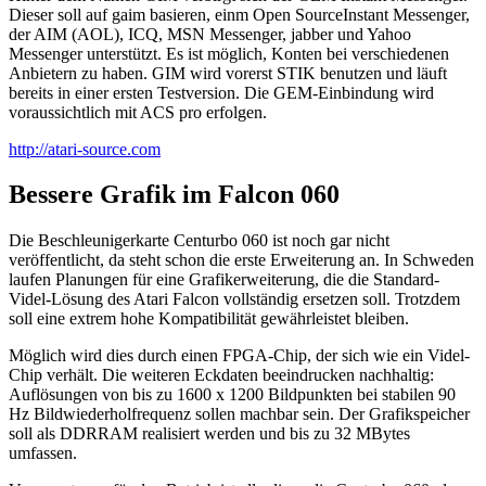
Dieser soll auf gaim basieren, einm Open SourceInstant Messenger,
der AIM (AOL), ICQ, MSN Messenger, jabber und Yahoo
Messenger unterstützt. Es ist möglich, Konten bei verschiedenen
Anbietern zu haben. GIM wird vorerst STIK benutzen und läuft
bereits in einer ersten Testversion. Die GEM-Einbindung wird
voraussichtlich mit ACS pro erfolgen.
http://atari-source.com
Bessere Grafik im Falcon 060
Die Beschleunigerkarte Centurbo 060 ist noch gar nicht
veröffentlicht, da steht schon die erste Erweiterung an. In Schweden
laufen Planungen für eine Grafikerweiterung, die die Standard-
Videl-Lösung des Atari Falcon vollständig ersetzen soll. Trotzdem
soll eine extrem hohe Kompatibilität gewährleistet bleiben.
Möglich wird dies durch einen FPGA-Chip, der sich wie ein Videl-
Chip verhält. Die weiteren Eckdaten beeindrucken nachhaltig:
Auflösungen von bis zu 1600 x 1200 Bildpunkten bei stabilen 90
Hz Bildwiederholfrequenz sollen machbar sein. Der Grafikspeicher
soll als DDRRAM realisiert werden und bis zu 32 MBytes
umfassen.