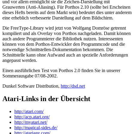
und vor allem ermöglicht sie die Zeichen-Darstellung mit
Grauwerten (Anti-Aliasing). Für Porthos 2.10 (sollte bei Erscheinen
dieses Hefts bereits auf dem Markt sein) bedeutet dies unter anderem
eine erheblich verbesserte Darstellung auf dem Bildschirm.
Die FreeType-Library wird jetzt von Wolfgang Domröse getrennt
kompiliert und als Overlay von Porthos nachgeladen. Damit können
auch andere Programmierer die Bibliothek nutzen. Interessenten
können von dem Porthos-Entwickler den Programmcode und die
notwendige Schnittstellen-Dokumentation bekommen. Die
Schnittstelle kann ohne Aufwand auch an spezielle Anforderungen
angepasst werden.
Einen ausführlichen Test von Porthos 2.0 finden Sie in unserer
Sommerausgabe 07/08-2002.
Dunkel Software Distribution,
http://dsd.net
Atari-Links in der Übersicht
http://atari.com/
http://acp.atari.org/
http://myatari.net/
http://magical-sides.de/
http://atariage.com/