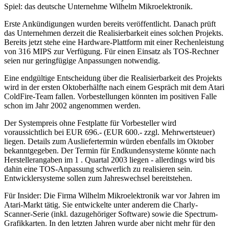
Spiel: das deutsche Unternehme Wilhelm Mikroelektronik.
Erste Ankündigungen wurden bereits veröffentlicht. Danach prüft
das Unternehmen derzeit die Realisierbarkeit eines solchen Projekts.
Bereits jetzt stehe eine Hardware-Plattform mit einer Rechenleistung
von 316 MIPS zur Verfügung. Für einen Einsatz als TOS-Rechner
seien nur geringfügige Anpassungen notwendig.
Eine endgültige Entscheidung über die Realisierbarkeit des Projekts
wird in der ersten Oktoberhälfte nach einem Gespräch mit dem Atari
ColdFire-Team fallen. Vorbestellungen könnten im positiven Falle
schon im Jahr 2002 angenommen werden.
Der Systempreis ohne Festplatte für Vorbesteller wird
voraussichtlich bei EUR 696.- (EUR 600.- zzgl. Mehrwertsteuer)
liegen. Details zum Ausliefertermin würden ebenfalls im Oktober
bekanntgegeben. Der Termin für Endkundensysteme könnte nach
Herstellerangaben im 1 . Quartal 2003 liegen - allerdings wird bis
dahin eine TOS-Anpassung schwerlich zu realisieren sein.
Entwicklersysteme sollen zum Jahreswechsel bereitstehen.
Für Insider: Die Firma Wilhelm Mikroelektronik war vor Jahren im
Atari-Markt tätig. Sie entwickelte unter anderem die Charly-
Scanner-Serie (inkl. dazugehöriger Software) sowie die Spectrum-
Grafikkarten. In den letzten Jahren wurde aber nicht mehr für den