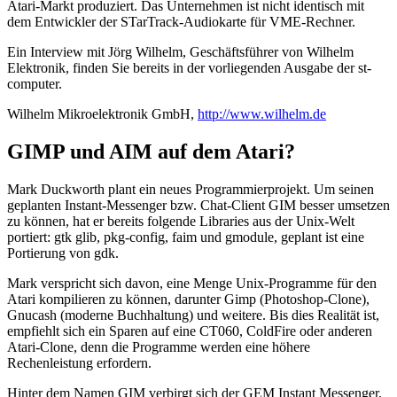
Atari-Markt produziert. Das Unternehmen ist nicht identisch mit
dem Entwickler der STarTrack-Audiokarte für VME-Rechner.
Ein Interview mit Jörg Wilhelm, Geschäftsführer von Wilhelm
Elektronik, finden Sie bereits in der vorliegenden Ausgabe der st-
computer.
Wilhelm Mikroelektronik GmbH,
http://www.wilhelm.de
GIMP und AIM auf dem Atari?
Mark Duckworth plant ein neues Programmierprojekt. Um seinen
geplanten Instant-Messenger bzw. Chat-Client GIM besser umsetzen
zu können, hat er bereits folgende Libraries aus der Unix-Welt
portiert: gtk glib, pkg-config, faim und gmodule, geplant ist eine
Portierung von gdk.
Mark verspricht sich davon, eine Menge Unix-Programme für den
Atari kompilieren zu können, darunter Gimp (Photoshop-Clone),
Gnucash (moderne Buchhaltung) und weitere. Bis dies Realität ist,
empfiehlt sich ein Sparen auf eine CT060, ColdFire oder anderen
Atari-Clone, denn die Programme werden eine höhere
Rechenleistung erfordern.
Hinter dem Namen GIM verbirgt sich der GEM Instant Messenger.