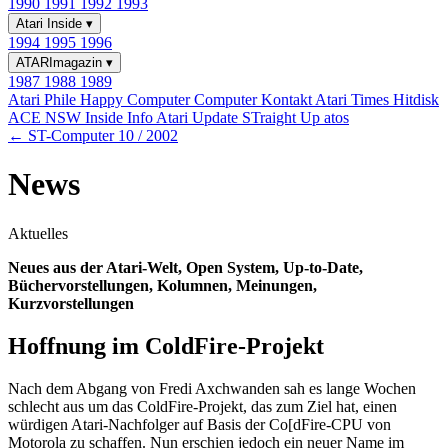
1990
1991
1992
1993
Atari Inside
▾
1994
1995
1996
ATARImagazin
▾
1987
1988
1989
Atari Phile
Happy Computer
Computer Kontakt
Atari Times
Hitdisk
ACE NSW Inside Info
Atari Update
STraight Up
atos
← ST-Computer 10 / 2002
News
Aktuelles
Neues aus der Atari-Welt, Open System, Up-to-Date,
Büchervorstellungen, Kolumnen, Meinungen,
Kurzvorstellungen
Hoffnung im ColdFire-Projekt
Nach dem Abgang von Fredi Axchwanden sah es lange Wochen
schlecht aus um das ColdFire-Projekt, das zum Ziel hat, einen
würdigen Atari-Nachfolger auf Basis der Co[dFire-CPU von
Motorola zu schaffen. Nun erschien jedoch ein neuer Name im