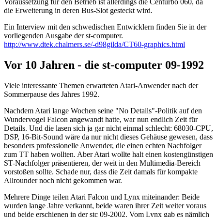
Voraussetzung für den Betrieb ist allerdings die Centurbo 060, da
die Erweiterung in deren Bus-Slot gesteckt wird.
Ein Interview mit den schwedischen Entwicklern finden Sie in der
vorliegenden Ausgabe der st-computer.
http://www.dtek.chalmers.se/-d98gilda/CT60-graphics.html
Vor 10 Jahren - die st-computer 09-1992
Viele interessante Themen erwarteten Atari-Anwender nach der
Sommerpause des Jahres 1992.
Nachdem Atari lange Wochen seine "No Details"-Politik auf den
Wundervogel Falcon angewandt hatte, war nun endlich Zeit für
Details. Und die lasen sich ja gar nicht einmal schlecht: 68030-CPU,
DSP, 16-Bit-Sound wäre da nur nicht dieses Gehäuse gewesen, dass
besonders professionelle Anwender, die einen echten Nachfolger
zum TT haben wollten. Aber Atari wollte halt einen kostengünstigen
ST-Nachfolger präsentieren, der weit in den Multimedia-Bereich
vorstoßen sollte. Schade nur, dass die Zeit damals für kompakte
Allrounder noch nicht gekommen war.
Mehrere Dinge teilen Atari Falcon und Lynx miteinander: Beide
wurden lange Jahre verkannt, beide waren ihrer Zeit weiter voraus
und beide erschienen in der stc 09-2002. Vom Lynx gab es nämlich