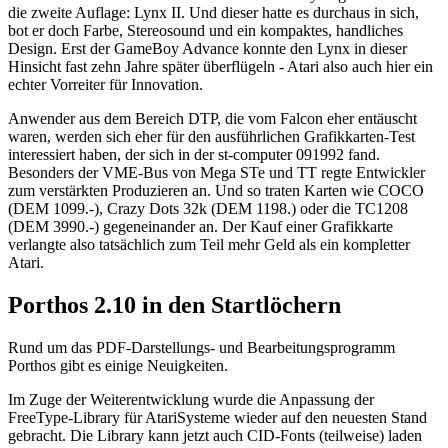
die zweite Auflage: Lynx II. Und dieser hatte es durchaus in sich,
bot er doch Farbe, Stereosound und ein kompaktes, handliches
Design. Erst der GameBoy Advance konnte den Lynx in dieser
Hinsicht fast zehn Jahre später überflügeln - Atari also auch hier ein
echter Vorreiter für Innovation.
Anwender aus dem Bereich DTP, die vom Falcon eher entäuscht
waren, werden sich eher für den ausführlichen Grafikkarten-Test
interessiert haben, der sich in der st-computer 091992 fand.
Besonders der VME-Bus von Mega STe und TT regte Entwickler
zum verstärkten Produzieren an. Und so traten Karten wie COCO
(DEM 1099.-), Crazy Dots 32k (DEM 1198.) oder die TC1208
(DEM 3990.-) gegeneinander an. Der Kauf einer Grafikkarte
verlangte also tatsächlich zum Teil mehr Geld als ein kompletter
Atari.
Porthos 2.10 in den Startlöchern
Rund um das PDF-Darstellungs- und Bearbeitungsprogramm
Porthos gibt es einige Neuigkeiten.
Im Zuge der Weiterentwicklung wurde die Anpassung der
FreeType-Library für AtariSysteme wieder auf den neuesten Stand
gebracht. Die Library kann jetzt auch CID-Fonts (teilweise) laden