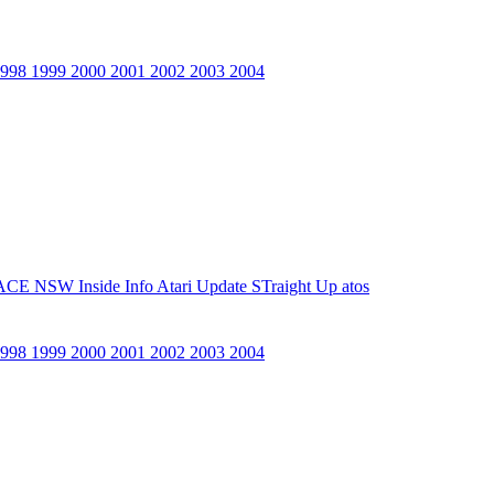
1998
1999
2000
2001
2002
2003
2004
ACE NSW Inside Info
Atari Update
STraight Up
atos
1998
1999
2000
2001
2002
2003
2004