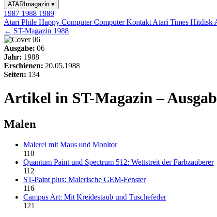
ATARImagazin
▾
1987
1988
1989
Atari Phile
Happy Computer
Computer Kontakt
Atari Times
Hitdisk
← ST-Magazin 1988
Ausgabe:
06
Jahr:
1988
Erschienen:
20.05.1988
Seiten:
134
Artikel in ST-Magazin – Ausgab
Malen
Malerei mit Maus und Monitor
110
Quantum Paint und Spectrum 512: Wettstreit der Farbzauberer
112
ST-Paint plus: Malerische GEM-Fenster
116
Campus Art: Mit Kreidestaub und Tuschefeder
121