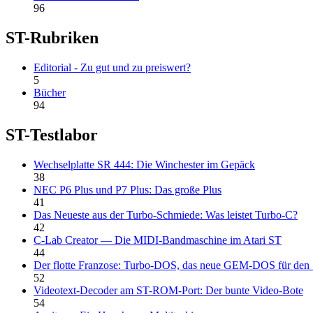
96
ST-Rubriken
Editorial - Zu gut und zu preiswert?
5
Bücher
94
ST-Testlabor
Wechselplatte SR 444: Die Winchester im Gepäck
38
NEC P6 Plus und P7 Plus: Das große Plus
41
Das Neueste aus der Turbo-Schmiede: Was leistet Turbo-C?
42
C-Lab Creator — Die MIDI-Bandmaschine im Atari ST
44
Der flotte Franzose: Turbo-DOS, das neue GEM-DOS für den
52
Videotext-Decoder am ST-ROM-Port: Der bunte Video-Bote
54