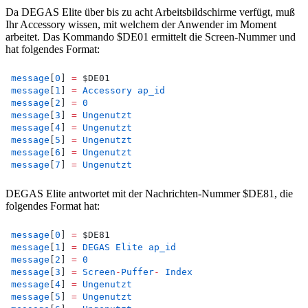
Da DEGAS Elite über bis zu acht Arbeitsbildschirme verfügt, muß
Ihr Accessory wissen, mit welchem der Anwender im Moment
arbeitet. Das Kommando $DE01 ermittelt die Screen-Nummer und
hat folgendes Format:
message
[
0
] 
=
 $DE01
message
[
1
] 
=
Accessory
ap_id
message
[
2
] 
=
0
message
[
3
] 
=
Ungenutzt
message
[
4
] 
=
Ungenutzt
message
[
5
] 
=
Ungenutzt
message
[
6
] 
=
Ungenutzt
message
[
7
] 
=
Ungenutzt
DEGAS Elite antwortet mit der Nachrichten-Nummer $DE81, die
folgendes Format hat:
message
[
0
] 
=
 $DE81
message
[
1
] 
=
DEGAS
Elite
ap_id
message
[
2
] 
=
0
message
[
3
] 
=
Screen
-
Puffer
-
Index
message
[
4
] 
=
Ungenutzt
message
[
5
] 
=
Ungenutzt