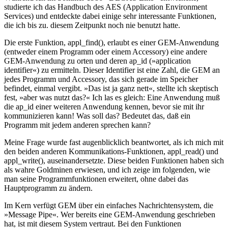
studierte ich das Handbuch des AES (Application Environment
Services) und entdeckte dabei einige sehr interessante Funktionen,
die ich bis zu. diesem Zeitpunkt noch nie benutzt hatte.
Die erste Funktion, appl_find(), erlaubt es einer GEM-Anwendung
(entweder einem Programm oder einem Accessory) eine andere
GEM-Anwendung zu orten und deren ap_id (»application
identifier«) zu ermitteln. Dieser Identifier ist eine Zahl, die GEM an
jedes Programm und Accessory, das sich gerade im Speicher
befindet, einmal vergibt. »Das ist ja ganz nett«, stellte ich skeptisch
fest, »aber was nutzt das?« Ich las es gleich: Eine Anwendung muß
die ap_id einer weiteren Anwendung kennen, bevor sie mit ihr
kommunizieren kann! Was soll das? Bedeutet das, daß ein
Programm mit jedem anderen sprechen kann?
Meine Frage wurde fast augenblicklich beantwortet, als ich mich mit
den beiden anderen Kommunikations-Funktionen, appl_read() und
appl_write(), auseinandersetzte. Diese beiden Funktionen haben sich
als wahre Goldminen erwiesen, und ich zeige im folgenden, wie
man seine Programmfunktionen erweitert, ohne dabei das
Hauptprogramm zu ändern.
Im Kern verfügt GEM über ein einfaches Nachrichtensystem, die
»Message Pipe«. Wer bereits eine GEM-Anwendung geschrieben
hat, ist mit diesem System vertraut. Bei den Funktionen