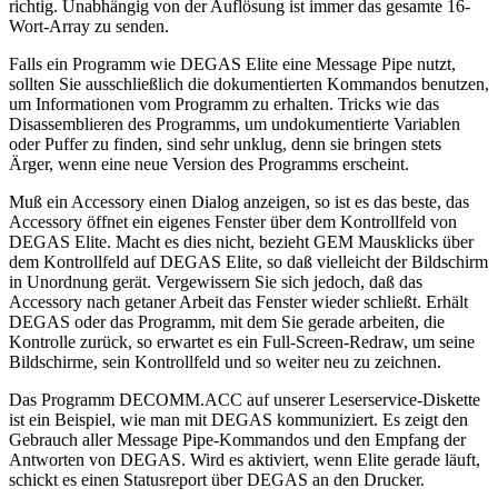
richtig. Unabhängig von der Auflösung ist immer das gesamte 16-
Wort-Array zu senden.
Falls ein Programm wie DEGAS Elite eine Message Pipe nutzt,
sollten Sie ausschließlich die dokumentierten Kommandos benutzen,
um Informationen vom Programm zu erhalten. Tricks wie das
Disassemblieren des Programms, um undokumentierte Variablen
oder Puffer zu finden, sind sehr unklug, denn sie bringen stets
Ärger, wenn eine neue Version des Programms erscheint.
Muß ein Accessory einen Dialog anzeigen, so ist es das beste, das
Accessory öffnet ein eigenes Fenster über dem Kontrollfeld von
DEGAS Elite. Macht es dies nicht, bezieht GEM Mausklicks über
dem Kontrollfeld auf DEGAS Elite, so daß vielleicht der Bildschirm
in Unordnung gerät. Vergewissern Sie sich jedoch, daß das
Accessory nach getaner Arbeit das Fenster wieder schließt. Erhält
DEGAS oder das Programm, mit dem Sie gerade arbeiten, die
Kontrolle zurück, so erwartet es ein Full-Screen-Redraw, um seine
Bildschirme, sein Kontrollfeld und so weiter neu zu zeichnen.
Das Programm DECOMM.ACC auf unserer Leserservice-Diskette
ist ein Beispiel, wie man mit DEGAS kommuniziert. Es zeigt den
Gebrauch aller Message Pipe-Kommandos und den Empfang der
Antworten von DEGAS. Wird es aktiviert, wenn Elite gerade läuft,
schickt es einen Statusreport über DEGAS an den Drucker.