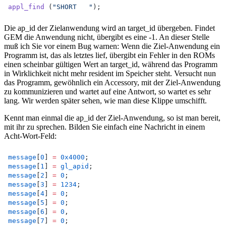
appl_find
 (
"SHORT   "
);
Die ap_id der Zielanwendung wird an target_id übergeben. Findet
GEM die Anwendung nicht, übergibt es eine -1. An dieser Stelle
muß ich Sie vor einem Bug warnen: Wenn die Ziel-Anwendung ein
Programm ist, das als letztes lief, übergibt ein Fehler in den ROMs
einen scheinbar gültigen Wert an target_id, während das Programm
in Wirklichkeit nicht mehr resident im Speicher steht. Versucht nun
das Programm, gewöhnlich ein Accessory, mit der Ziel-Anwendung
zu kommunizieren und wartet auf eine Antwort, so wartet es sehr
lang. Wir werden später sehen, wie man diese Klippe umschifft.
Kennt man einmal die ap_id der Ziel-Anwendung, so ist man bereit,
mit ihr zu sprechen. Bilden Sie einfach eine Nachricht in einem
Acht-Wort-Feld:
message
[
0
] 
=
0x4000
;
message
[
1
] 
=
gl_apid
;
message
[
2
] 
=
0
;
message
[
3
] 
=
1234
;
message
[
4
] 
=
0
;
message
[
5
] 
=
0
;
message
[
6
] 
=
0
,
message
[
7
] 
=
0
;