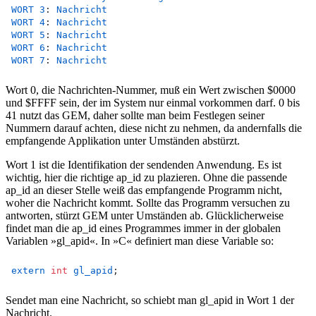
WORT
3
:	
Nachricht
WORT
4
:	
Nachricht
WORT
5
:	
Nachricht
WORT
6
:	
Nachricht
WORT
7
:	
Nachricht
Wort 0, die Nachrichten-Nummer, muß ein Wert zwischen $0000
und $FFFF sein, der im System nur einmal vorkommen darf. 0 bis
41 nutzt das GEM, daher sollte man beim Festlegen seiner
Nummern darauf achten, diese nicht zu nehmen, da andernfalls die
empfangende Applikation unter Umständen abstürzt.
Wort 1 ist die Identifikation der sendenden Anwendung. Es ist
wichtig, hier die richtige ap_id zu plazieren. Ohne die passende
ap_id an dieser Stelle weiß das empfangende Programm nicht,
woher die Nachricht kommt. Sollte das Programm versuchen zu
antworten, stürzt GEM unter Umständen ab. Glücklicherweise
findet man die ap_id eines Programmes immer in der globalen
Variablen »gl_apid«. In »C« definiert man diese Variable so:
extern
int
gl_apid
;
Sendet man eine Nachricht, so schiebt man gl_apid in Wort 1 der
Nachricht.