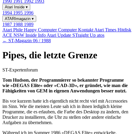
1990
1991
1992
1993
Atari Inside
▾
1994
1995
1996
ATARImagazin
▾
1987
1988
1989
Atari Phile
Happy Computer
Computer Kontakt
Atari Times
Hitdisk
ACE NSW Inside Info
Atari Update
STraight Up
atos
← ST-Magazin 06 / 1988
Pipes, die letzte Grenze
ST-Expertenforum
Tom Hudson, der Programmierer so bekannter Programme
wie »DEGAS Elite« oder »CAD-3D«, er gründet, wie man die
Fähigkeiten von GEM in eigenen Anwendungen besser nutzt.
Bis vor kurzem hatte ich eigentlich nicht recht viel mit Accessories
im Sinn. Wie die meisten Leute sah ich in ihnen lediglich kleine
Programme, die es erlauben, die Farbe des Desktop zu ändern, den
Drucker zu installieren, die Uhr zu stellen oder andere einfache
Aufgaben zu übernehmen.
Während ich im Sommer 1986 »DEGAS Elite« entwickelte,