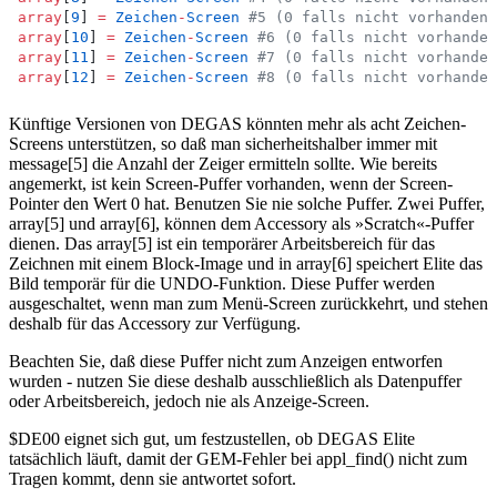
array
[
9
] 
=
Zeichen
-
Screen
#5 (0 falls nicht vorhanden)
array
[
10
] 
=
Zeichen
-
Screen
#6 (0 falls nicht vorhanden
array
[
11
] 
=
Zeichen
-
Screen
#7 (0 falls nicht vorhanden
array
[
12
] 
=
Zeichen
-
Screen
#8 (0 falls nicht vorhanden
Künftige Versionen von DEGAS könnten mehr als acht Zeichen-
Screens unterstützen, so daß man sicherheitshalber immer mit
message[5] die Anzahl der Zeiger ermitteln sollte. Wie bereits
angemerkt, ist kein Screen-Puffer vorhanden, wenn der Screen-
Pointer den Wert 0 hat. Benutzen Sie nie solche Puffer. Zwei Puffer,
array[5] und array[6], können dem Accessory als »Scratch«-Puffer
dienen. Das array[5] ist ein temporärer Arbeitsbereich für das
Zeichnen mit einem Block-Image und in array[6] speichert Elite das
Bild temporär für die UNDO-Funktion. Diese Puffer werden
ausgeschaltet, wenn man zum Menü-Screen zurückkehrt, und stehen
deshalb für das Accessory zur Verfügung.
Beachten Sie, daß diese Puffer nicht zum Anzeigen entworfen
wurden - nutzen Sie diese deshalb ausschließlich als Datenpuffer
oder Arbeitsbereich, jedoch nie als Anzeige-Screen.
$DE00 eignet sich gut, um festzustellen, ob DEGAS Elite
tatsächlich läuft, damit der GEM-Fehler bei appl_find() nicht zum
Tragen kommt, denn sie antwortet sofort.