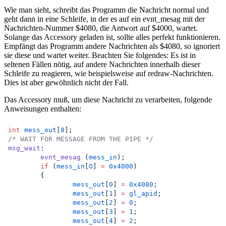
Wie man sieht, schreibt das Programm die Nachricht normal und
geht dann in eine Schleife, in der es auf ein evnt_mesag mit der
Nachrichten-Nummer $4080, die Antwort auf $4000, wartet.
Solange das Accessory geladen ist, sollte alles perfekt funktionieren.
Empfängt das Programm andere Nachrichten als $4080, so ignoriert
sie diese und wartet weiter. Beachten Sie folgendes: Es ist in
seltenen Fällen nötig, auf andere Nachrichten innerhalb dieser
Schleife zu reagieren, wie beispielsweise auf redraw-Nachrichten.
Dies ist aber gewöhnlich nicht der Fall.
Das Accessory muß, um diese Nachricht zu verarbeiten, folgende
Anweisungen enthalten:
int
mess_out
[
8
];
/* WAIT FOR MESSAGE FROM THE PIPE */
msg_wait
:
evnt_mesag
 (
mess_in
);
if
 (
mess_in
[
O
] 
=
0x4000
)
	{
mess_out
[
0
] 
=
0x4080
;
mess_out
[
1
] 
=
gl_apid
;
mess_out
[
2
] 
=
0
;
mess_out
[
3
] 
=
1
;
mess_out
[
4
] 
=
2
;