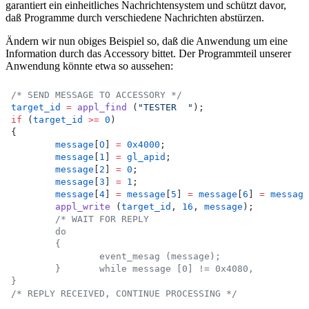
garantiert ein einheitliches Nachrichtensystem und schützt davor,
daß Programme durch verschiedene Nachrichten abstürzen.
Ändern wir nun obiges Beispiel so, daß die Anwendung um eine
Information durch das Accessory bittet. Der Programmteil unserer
Anwendung könnte etwa so aussehen:
/* SEND MESSAGE TO ACCESSORY */
target_id
=
appl_find
 (
"TESTER  "
);
if
 (
target_id
>=
0
)
{
message
[
O
] 
=
0x4000
;
message
[
1
] 
=
gl_apid
;
message
[
2
] 
=
0
;
message
[
3
] 
=
1
;
message
[
4
] 
=
message
[
5
] 
=
message
[
6
] 
=
message
appl_write
 (
target_id
, 
16
, 
message
);
/* WAIT FOR REPLY
	do
	{
		event_mesag (message);
	} 	while message [0] != 0x4080,
}
/* REPLY RECEIVED, CONTINUE PROCESSING */