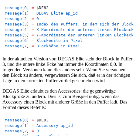
message
[
0
] 
=
 $DE82
message
[
1
] 
=
DEGAS
Elite
ap_id
message
[
2
] 
=
0
message
[
3
] 
=
Index
des
Puffers
, 
in
dem
sich
der
Block
message
[
4
] 
=
X
-
Koordinate
der
unteren
linken
Blockecke
message
[
5
] 
=
Y
-
Koordinate
der
unteren
linken
Blockecke
message
[
6
] 
=
Blockweite
in
Pixel
message
[
7
] 
=
Blockhöhe
in
Pixel
In der aktuellen Version von DEGAS Elite steht der Block in Puffer
3, und die untere linke Ecke hat immer die Koordinaten 0,0. In
folgenden Versionen kann dies anders sein. Wenn Sie versuchen,
den Block zu ändern, vergewissern Sie sich, daß er in der richtigen
Lage in den korrekten Puffer zurückgeschrieben wird.
DEGAS Elite erlaubt es den Accessories, die gegenwärtige
Blockgröße zu ändern. Dies ist zum Beispiel nötig, wenn das
Accessory einen Block mit anderer Größe in den Puffer lädt. Das
Format dieses Befehls:
message
[
0
] 
=
 $DE03
message
[
1
] 
=
Accessory
ap_id
message
[
2
] 
=
0