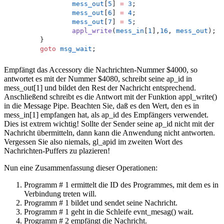
mess_out
[
5
] 
=
3
;
mess_out
[
6
] 
=
4
;
mess_out
[
7
] 
=
5
;
appl_write
(
mess_in
[
1
],
16
, 
mess_out
);
	}
goto
msg_wait
;
Empfängt das Accessory die Nachrichten-Nummer $4000, so
antwortet es mit der Nummer $4080, schreibt seine ap_id in
mess_out[1] und bildet den Rest der Nachricht entsprechend.
Anschließend schreibt es die Antwort mit der Funktion appl_write()
in die Message Pipe. Beachten Sie, daß es den Wert, den es in
mess_in[1] empfangen hat, als ap_id des Empfängers verwendet.
Dies ist extrem wichtig! Sollte der Sender seine ap_id nicht mit der
Nachricht übermitteln, dann kann die Anwendung nicht antworten.
Vergessen Sie also niemals, gl_apid im zweiten Wort des
Nachrichten-Puffers zu plazieren!
Nun eine Zusammenfassung dieser Operationen:
Programm # 1 ermittelt die ID des Programmes, mit dem es in
Verbindung treten will.
Programm # 1 bildet und sendet seine Nachricht.
Programm # 1 geht in die Schleife evnt_mesag() wait.
Programm # 2 empfängt die Nachricht.