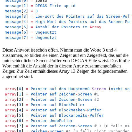
message
[
0
] 
=
 $DE80
message
[
1
] 
=
DEGAS
Elite
ap_id
message
[
2
] 
=
0
message
[
3
] 
=
Low
-
Wort
des
Pointers
auf
das
Screen
-
Puff
message
[
4
] 
=
High
-
Wort
des
Pointers
auf
das
Screen
-
Puf
message
[
5
] 
=
Anzahl
der
Pointers
im
Array
message
[
6
] 
=
Ungenutzt
message
[
7
] 
=
Ungenutzt
Diese Antwort ist schön offen. Nimmt man die Worte 3 und 4
zusammen, so bilden sie einen Zeiger auf ein Zeigerfeld, das auf die
unterschiedlichen Screen-Puffer von DEGAS Elite weist. Das fünfte
Wort enthält die Anzahl der in diesem Array zusammengefaßten
Zeiger. Zur Zeit enthält dieses Array 13 Zeiger, die folgendermaßen
angeordnet sind:
array
[
0
] 
=
Pointer
auf
den
Hauptmenü
-
Screen
 (
nicht
ver
array
[
1
] 
=
Pointer
auf
Zeichen
-
Screen
#1
array
[
2
] 
=
Pointer
auf
Zeichen
-
Screen
#2
array
[
3
] 
=
Pointer
auf
BlockPuffer
array
[
4
] 
=
Pointer
auf
Blockmasken
-
Puffer
array
[
5
] 
=
Pointer
auf
Blockarbeits
-
Puffer
array
[
6
] 
=
Pointer
UndoPuffer
array
[
7
] 
=
Pointer
auf
Zeichen
-
Screen
# 3 (0 falls nic
array
[
8
] 
=
Zeichen
-
Screen
#4 (0 falls nicht vorhanden)