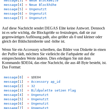
message
[
3
] 
=
Neue
Blockweite
message
[
4
] 
=
Neue
Blockhöhe
message
[
5
] 
=
Ungenutzt
message
[
6
] 
=
Ungenutzt
message
[
7
] 
=
Ungenutzt
Auf diese Nachricht sendet DEGAS Elite keine Antwort. Dennoch
ist es sehr wichtig, die Blockgröße so festzulegen, daß sie zur
gegenwärtigen Auflösung paßt, also größer als 0 und kleiner oder
gleich der Bildschirmbreite und -höhe ist.
Wenn Sie ein Accessory schreiben, das Bilder von Diskette in einen
der Puffer lädt, möchten Sie vielleicht die Farbpalette auf die
entsprechenden Werte ändern. Dies erledigen Sie mit dem
Kommando $DE04, das eine Nachricht, die aus 48 Byte besteht, ist.
Das Format:
message
[
0
]  
=
 $DE04
message
[
1
]  
=
Accessory
ap_id
message
[
2
]  
=
32
message
[
3
]  
=
Bildpalette
setzen
Flag
message
[
4
]  
=
Ungenutzt
message
[
5
]  
=
Ungenutzt
message
[
6
]  
=
Ungenutzt
message
[
7
]  
=
Ungenutzt