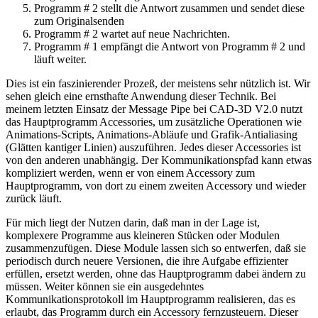
Programm # 2 stellt die Antwort zusammen und sendet diese
zum Originalsenden
Programm # 2 wartet auf neue Nachrichten.
Programm # 1 empfängt die Antwort von Programm # 2 und
läuft weiter.
Dies ist ein faszinierender Prozeß, der meistens sehr nützlich ist. Wir
sehen gleich eine ernsthafte Anwendung dieser Technik. Bei
meinem letzten Einsatz der Message Pipe bei CAD-3D V2.0 nutzt
das Hauptprogramm Accessories, um zusätzliche Operationen wie
Animations-Scripts, Animations-Abläufe und Grafik-Antialiasing
(Glätten kantiger Linien) auszuführen. Jedes dieser Accessories ist
von den anderen unabhängig. Der Kommunikationspfad kann etwas
kompliziert werden, wenn er von einem Accessory zum
Hauptprogramm, von dort zu einem zweiten Accessory und wieder
zurück läuft.
Für mich liegt der Nutzen darin, daß man in der Lage ist,
komplexere Programme aus kleineren Stücken oder Modulen
zusammenzufügen. Diese Module lassen sich so entwerfen, daß sie
periodisch durch neuere Versionen, die ihre Aufgabe effizienter
erfüllen, ersetzt werden, ohne das Hauptprogramm dabei ändern zu
müssen. Weiter können sie ein ausgedehntes
Kommunikationsprotokoll im Hauptprogramm realisieren, das es
erlaubt, das Programm durch ein Accessory fernzusteuern. Dieser