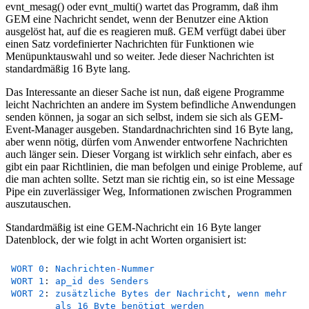
evnt_mesag() oder evnt_multi() wartet das Programm, daß ihm
GEM eine Nachricht sendet, wenn der Benutzer eine Aktion
ausgelöst hat, auf die es reagieren muß. GEM verfügt dabei über
einen Satz vordefinierter Nachrichten für Funktionen wie
Menüpunktauswahl und so weiter. Jede dieser Nachrichten ist
standardmäßig 16 Byte lang.
Das Interessante an dieser Sache ist nun, daß eigene Programme
leicht Nachrichten an andere im System befindliche Anwendungen
senden können, ja sogar an sich selbst, indem sie sich als GEM-
Event-Manager ausgeben. Standardnachrichten sind 16 Byte lang,
aber wenn nötig, dürfen vom Anwender entworfene Nachrichten
auch länger sein. Dieser Vorgang ist wirklich sehr einfach, aber es
gibt ein paar Richtlinien, die man befolgen und einige Probleme, auf
die man achten sollte. Setzt man sie richtig ein, so ist eine Message
Pipe ein zuverlässiger Weg, Informationen zwischen Programmen
auszutauschen.
Standardmäßig ist eine GEM-Nachricht ein 16 Byte langer
Datenblock, der wie folgt in acht Worten organisiert ist:
WORT
0
:	
Nachrichten
-
Nummer
WORT
1
:	
ap_id
des
Senders
WORT
2
:	
zusätzliche
Bytes
der
Nachricht
, 
wenn
mehr
als
16
Byte
benötigt
werden