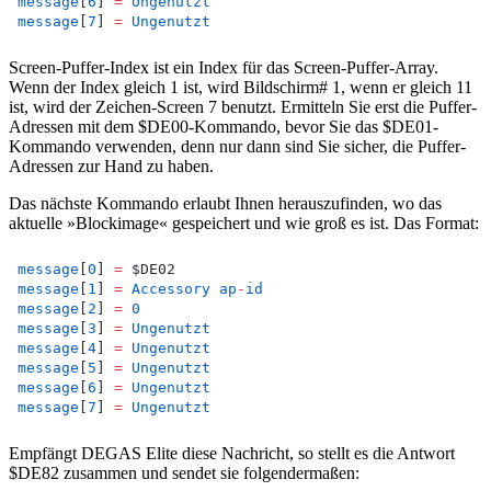
message
[
6
] 
=
Ungenutzt
message
[
7
] 
=
Ungenutzt
Screen-Puffer-Index ist ein Index für das Screen-Puffer-Array.
Wenn der Index gleich 1 ist, wird Bildschirm# 1, wenn er gleich 11
ist, wird der Zeichen-Screen 7 benutzt. Ermitteln Sie erst die Puffer-
Adressen mit dem $DE00-Kommando, bevor Sie das $DE01-
Kommando verwenden, denn nur dann sind Sie sicher, die Puffer-
Adressen zur Hand zu haben.
Das nächste Kommando erlaubt Ihnen herauszufinden, wo das
aktuelle »Blockimage« gespeichert und wie groß es ist. Das Format:
message
[
0
] 
=
 $DE02
message
[
1
] 
=
Accessory
ap
-
id
message
[
2
] 
=
0
message
[
3
] 
=
Ungenutzt
message
[
4
] 
=
Ungenutzt
message
[
5
] 
=
Ungenutzt
message
[
6
] 
=
Ungenutzt
message
[
7
] 
=
Ungenutzt
Empfängt DEGAS Elite diese Nachricht, so stellt es die Antwort
$DE82 zusammen und sendet sie folgendermaßen: