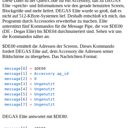
Diese Datei ist der Quell-Code für ein Accessory, das zu DEGAS
Elite »spricht« und Informationen wie den gerade benutzten Screen,
Blockgröße und mehr liefert. DEGAS Elite wurde so groß, daß es
nicht auf 512-KByte-Systemen lief. Deshalb entschloß ich mich, das
Programm durch Accessories erweiterbar zu machen. Elite
unterstützt fünf Kommandos für die Message Pipe, die von $DE00
(DE - Degas Elite) bis $DE04 durchnumeriert sind. Sehen wir uns
die Kommandos näher an:
$DE00 ermittelt die Adressen der Screens. Dieses Kommando
fordert DEGAS Elite auf, dem Accessory die Adressen seiner
Bildschirme zu übergeben. Das Nachrichten-Format:
message
[
0
] 
=
 $DE00
message
[
1
] 
=
Accessory
ap_id
message
[
2
] 
=
0
message
[
3
] 
=
Ungenutzt
message
[
4
] 
=
Ungenutzt
message
[
5
] 
=
Ungenutzt
message
[
6
] 
=
Ungenutzt
message
[
7
] 
=
Ungenutzt
DEGAS Elite antwortet mit $DE80: