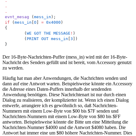
.
.
.
evnt_mesag
 (
mess_in
);
if
 (
mess_in
[
O
] 
=
0x4000
)
{
	(
WE
GOT
THE
MESSAGE
!
)
	(
PRINT
OUT
mess_in
[
3
])
}
Der 16-Byte-Nachrichten-Puffer (mess_in) wird mit der 16-Byte-
Nachricht des Senders gefüllt und ist bereit, vom Accessory genutzt
zu werden.
Häufig hat man aber Anwendungen, die Nachrichten senden und
dann auf eine Antwort warten. Beispielsweise könnte ein Accessory
die Adresse eines Daten-Puffers innerhalb der sendenden
Anwendung benötigen. Diese Nachrichtenart ist nur durch einen
Dialog zu realisieren, der komplizierter ist. Wenn ich einen Dialog
entwerfe, arrangiere ich es gewöhnlich so, daß Nachrichten-
Nummern mit einem Low-Byte von $00 bis $7F senden und
Nachrichten-Nummern mit einem Low-Byte von $80 bis $FF
antworten. Beispielsweise könnte die Bitte um eine Mitteilung die
Nachrichten-Nummer $4000 und die Antwort $4080 haben. Die
Antwort hat immer eine um $80 höhere Nachrichten-Nummer. Dies