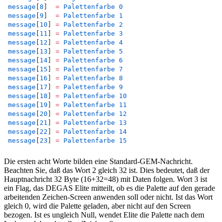
message
[
8
]  
=
Palettenfarbe
0
message
[
9
]  
=
Palettenfarbe
1
message
[
10
] 
=
Palettenfarbe
2
message
[
11
] 
=
Palettenfarbe
3
message
[
12
] 
=
Palettenfarbe
4
message
[
13
] 
=
Palettenfarbe
5
message
[
14
] 
=
Palettenfarbe
6
message
[
15
] 
=
Palettenfarbe
7
message
[
16
] 
=
Palettenfarbe
8
message
[
17
] 
=
Palettenfarbe
9
message
[
18
] 
=
Palettenfarbe
10
message
[
19
] 
=
Palettenfarbe
11
message
[
20
] 
=
Palettenfarbe
12
message
[
21
] 
=
Palettenfarbe
13
message
[
22
] 
=
Palettenfarbe
14
message
[
23
] 
=
Palettenfarbe
15
Die ersten acht Worte bilden eine Standard-GEM-Nachricht.
Beachten Sie, daß das Wort 2 gleich 32 ist. Dies bedeutet, daß der
Hauptnachricht 32 Byte (16+32=48) mit Daten folgen. Wort 3 ist
ein Flag, das DEGAS Elite mitteilt, ob es die Palette auf den gerade
arbeitenden Zeichen-Screen anwenden soll oder nicht. Ist das Wort
gleich 0, wird die Palette geladen, aber nicht auf den Screen
bezogen. Ist es ungleich Null, wendet Elite die Palette nach dem