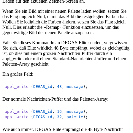
Laden auf den aktuellen Zeichen-Screen an.
Wenn Sie ein Bild mit einer neuen Palette laden wollen, setzen Sie
das Flag ungleich Null, damit das Bild die festgelegten Farben hat.
Wollen Sie lediglich die Farben ändern, setzen Sie das Flag gleich
Null. Dies erlaubt die »Remap«-Funktion einzusetzen, um das
gegenwärtige Bild der neuen Palette anzupassen.
Falls Sie dieses Kommando an DEGAS Elite senden, vergewissern
Sie sich, daß Elite wirklich 48 Byte empfängt, wobei es gleichgültig
ist, ob dies mit einem großen Nachrichten-Puffer durch ein
appl_write oder mit einem Standard-Nachrichten-Puffer und einem
Paletten-Array geschieht.
Ein großes Feld:
appl_write
 (
DEGAS_id
, 
48
, 
message
);
Der normale Nachrichten-Puffer und das Paletten-Array:
appl_write
 (
DEGAS_id
, 
16
, 
message
);
appl_write
 (
DEGAS_id
, 
32
, 
palette
);
Wie auch immer, DEGAS Elite empfängt die 48 Byte-Nachricht