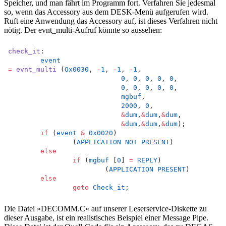
Speicher, und man fährt im Programm fort. Verfahren Sie jedesmal
so, wenn das Accessory aus dem DESK-Menü aufgerufen wird.
Ruft eine Anwendung das Accessory auf, ist dieses Verfahren nicht
nötig. Der evnt_multi-Aufruf könnte so aussehen:
check_it
:
event
=
evnt_multi
 (
Ox0030
, 
-
1
, 
-
1
, 
-
1
,
0
, 
0
, 
0
, 
0
, 
0
,
0
, 
0
, 
0
, 
0
, 
0
,
mgbuf
,
2000
, 
0
,
&
dum
,
&
dum
,
&
dum
,
&
dum
,
&
dum
,
&
dum
);
if
 (
event
&
0x0020
)
		(
APPLICATION
NOT
PRESENT
)
else
if
 (
mgbuf
 [
0
] 
=
REPLY
)
			(
APPLICATION
PRESENT
)
else
goto
Check_it
;
Die Datei »DECOMM.C« auf unserer Leserservice-Diskette zu
dieser Ausgabe, ist ein realistisches Beispiel einer Message Pipe.