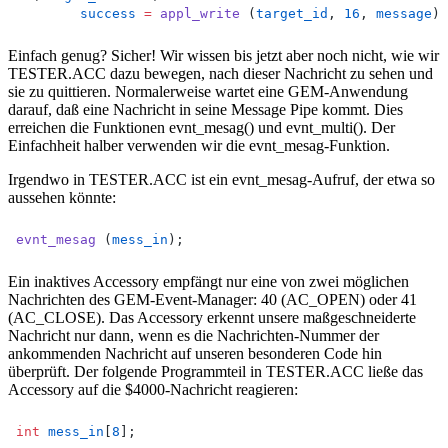
success
=
appl_write
 (
target_id
, 
16
, 
message
);
Einfach genug? Sicher! Wir wissen bis jetzt aber noch nicht, wie wir
TESTER.ACC dazu bewegen, nach dieser Nachricht zu sehen und
sie zu quittieren. Normalerweise wartet eine GEM-Anwendung
darauf, daß eine Nachricht in seine Message Pipe kommt. Dies
erreichen die Funktionen evnt_mesag() und evnt_multi(). Der
Einfachheit halber verwenden wir die evnt_mesag-Funktion.
Irgendwo in TESTER.ACC ist ein evnt_mesag-Aufruf, der etwa so
aussehen könnte:
evnt_mesag
 (
mess_in
);
Ein inaktives Accessory empfängt nur eine von zwei möglichen
Nachrichten des GEM-Event-Manager: 40 (AC_OPEN) oder 41
(AC_CLOSE). Das Accessory erkennt unsere maßgeschneiderte
Nachricht nur dann, wenn es die Nachrichten-Nummer der
ankommenden Nachricht auf unseren besonderen Code hin
überprüft. Der folgende Programmteil in TESTER.ACC ließe das
Accessory auf die $4000-Nachricht reagieren:
int
mess_in
[
8
];