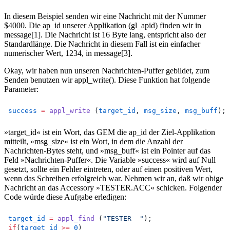
In diesem Beispiel senden wir eine Nachricht mit der Nummer
$4000. Die ap_id unserer Applikation (gl_apid) finden wir in
message[1]. Die Nachricht ist 16 Byte lang, entspricht also der
Standardlänge. Die Nachricht in diesem Fall ist ein einfacher
numerischer Wert, 1234, in message[3].
Okay, wir haben nun unseren Nachrichten-Puffer gebildet, zum
Senden benutzen wir appl_write(). Diese Funktion hat folgende
Parameter:
success
=
appl_write
 (
target_id
, 
msg_size
, 
msg_buff
);
»target_id« ist ein Wort, das GEM die ap_id der Ziel-Applikation
mitteilt, »msg_size« ist ein Wort, in dem die Anzahl der
Nachrichten-Bytes steht, und »msg_buff« ist ein Pointer auf das
Feld »Nachrichten-Puffer«. Die Variable »success« wird auf Null
gesetzt, sollte ein Fehler eintreten, oder auf einen positiven Wert,
wenn das Schreiben erfolgreich war. Nehmen wir an, daß wir obige
Nachricht an das Accessory »TESTER.ACC« schicken. Folgender
Code würde diese Aufgabe erledigen:
target_id
=
appl_find
 (
"TESTER  "
);
if
(
target_id
>=
0
)