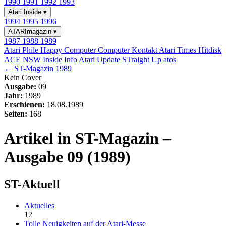
1990
1991
1992
1993
Atari Inside
▾
1994
1995
1996
ATARImagazin
▾
1987
1988
1989
Atari Phile
Happy Computer
Computer Kontakt
Atari Times
Hitdisk
ACE NSW Inside Info
Atari Update
STraight Up
atos
← ST-Magazin 1989
Kein Cover
Ausgabe:
09
Jahr:
1989
Erschienen:
18.08.1989
Seiten:
168
Artikel in ST-Magazin –
Ausgabe 09 (1989)
ST-Aktuell
Aktuelles
12
Tolle Neuigkeiten auf der Atari-Messe