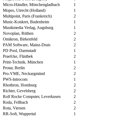
Micro-Händler, Mönchengladbach
1
Mopro, Utrecht (Holland)
1
Multipoint, Paris (Frankreich)
2
Music-Konkret, Budenheim
1
Musikmedia Verlag, Augsburg
1
Novoplan, Rüthen
2
Omikron, Birkenfeld
2
PAM Software, Mainz-Drais
2
PD Pool, Darmstadt
1
Praefcke, Flintbek
2
Print-Technik, München
1
Protar, Berlin
2
Pro-VME, Neckargmünd
2
PWS-lntrocom
1
Rhothron, Homburg
2
Richter, Gevelsberg
2
Rolf Rocke Computer, Leverkusen
2
Roda, Fellbach
2
Rota, Viersen
2
RR-Soft, Wuppertal
1