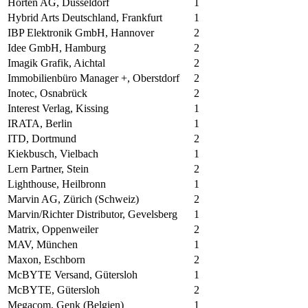
Horten AG, Düsseldorf
1
Hybrid Arts Deutschland, Frankfurt
1
IBP Elektronik GmbH, Hannover
2
Idee GmbH, Hamburg
2
Imagik Grafik, Aichtal
2
Immobilienbüro Manager +, Oberstdorf
2
Inotec, Osnabrück
2
Interest Verlag, Kissing
1
IRATA, Berlin
1
ITD, Dortmund
2
Kiekbusch, Vielbach
1
Lern Partner, Stein
2
Lighthouse, Heilbronn
1
Marvin AG, Zürich (Schweiz)
2
Marvin/Richter Distributor, Gevelsberg
1
Matrix, Oppenweiler
2
MAV, München
1
Maxon, Eschborn
2
McBYTE Versand, Gütersloh
1
McBYTE, Gütersloh
2
Megacom, Genk (Belgien)
1