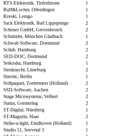
RTS-Elektronik, Tiefenbronn
1
Ruff&Locher, Ofterdingen
1
Rzeski, Lemgo
1
Sack Elektronik, Bad Lippspringe
2
Scheuer GmbH, Grevenbroich
2
Schnitzler, Mönchen Gladbach
1
Schwab Software, Dortmund
2
Scilab, Hamburg
2
SED-DOC, Dortmund
2
Seikosha, Hamburg
1
Sienknecht, Lüneburg
2
Slavnic, Berlin
1
Softpaquet, Zoetermeer (Holland)
2
SSD-Software, Aachen
2
Stage Microsystems, Velbert
2
Status, Germering
2
ST-Digital, Nürnberg
1
ST-Magazin, Haar
2
Strike-a-light, Eindhoven (Holland)
1
Studio 51, Seevetal 3
1