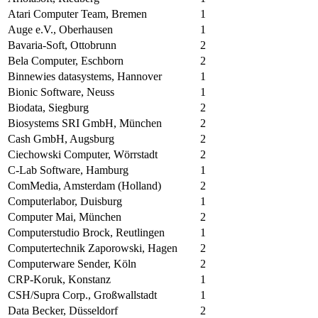
Atari Computer Team, Bremen
1
Auge e.V., Oberhausen
1
Bavaria-Soft, Ottobrunn
2
Bela Computer, Eschborn
2
Binnewies datasystems, Hannover
1
Bionic Software, Neuss
1
Biodata, Siegburg
2
Biosystems SRI GmbH, München
2
Cash GmbH, Augsburg
2
Ciechowski Computer, Wörrstadt
2
C-Lab Software, Hamburg
1
ComMedia, Amsterdam (Holland)
2
Computerlabor, Duisburg
1
Computer Mai, München
2
Computerstudio Brock, Reutlingen
1
Computertechnik Zaporowski, Hagen
2
Computerware Sender, Köln
2
CRP-Koruk, Konstanz
1
CSH/Supra Corp., Großwallstadt
1
Data Becker, Düsseldorf
2