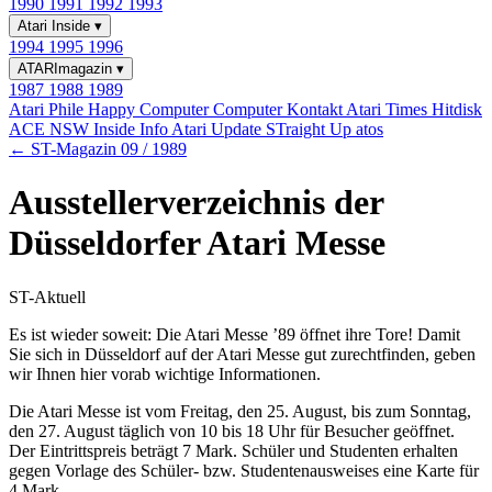
1990
1991
1992
1993
Atari Inside
▾
1994
1995
1996
ATARImagazin
▾
1987
1988
1989
Atari Phile
Happy Computer
Computer Kontakt
Atari Times
Hitdisk
ACE NSW Inside Info
Atari Update
STraight Up
atos
← ST-Magazin 09 / 1989
Ausstellerverzeichnis der
Düsseldorfer Atari Messe
ST-Aktuell
Es ist wieder soweit: Die Atari Messe ’89 öffnet ihre Tore! Damit
Sie sich in Düsseldorf auf der Atari Messe gut zurechtfinden, geben
wir Ihnen hier vorab wichtige Informationen.
Die Atari Messe ist vom Freitag, den 25. August, bis zum Sonntag,
den 27. August täglich von 10 bis 18 Uhr für Besucher geöffnet.
Der Eintrittspreis beträgt 7 Mark. Schüler und Studenten erhalten
gegen Vorlage des Schüler- bzw. Studentenausweises eine Karte für
4 Mark.