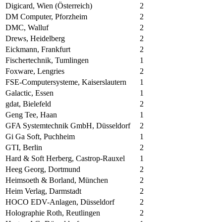
Digicard, Wien (Österreich)
2
DM Computer, Pforzheim
2
DMC, Walluf
2
Drews, Heidelberg
2
Eickmann, Frankfurt
2
Fischertechnik, Tumlingen
1
Foxware, Lengries
2
FSE-Computersysteme, Kaiserslautern
1
Galactic, Essen
1
gdat, Bielefeld
2
Geng Tee, Haan
1
GFA Systemtechnik GmbH, Düsseldorf
2
Gi Ga Soft, Puchheim
1
GTI, Berlin
2
Hard & Soft Herberg, Castrop-Rauxel
1
Heeg Georg, Dortmund
2
Heimsoeth & Borland, München
2
Heim Verlag, Darmstadt
2
HOCO EDV-Anlagen, Düsseldorf
2
Holographie Roth, Reutlingen
2