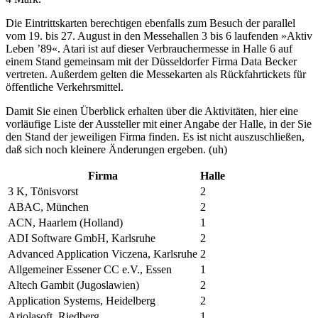
Die Eintrittskarten berechtigen ebenfalls zum Besuch der parallel
vom 19. bis 27. August in den Messehallen 3 bis 6 laufenden »Aktiv
Leben ’89«. Atari ist auf dieser Verbrauchermesse in Halle 6 auf
einem Stand gemeinsam mit der Düsseldorfer Firma Data Becker
vertreten. Außerdem gelten die Messekarten als Rückfahrtickets für
öffentliche Verkehrsmittel.
Damit Sie einen Überblick erhalten über die Aktivitäten, hier eine
vorläufige Liste der Aussteller mit einer Angabe der Halle, in der Sie
den Stand der jeweiligen Firma finden. Es ist nicht auszuschließen,
daß sich noch kleinere Änderungen ergeben. (uh)
Firma
Halle
3 K, Tönisvorst
2
ABAC, München
2
ACN, Haarlem (Holland)
1
ADI Software GmbH, Karlsruhe
2
Advanced Application Viczena, Karlsruhe
2
Allgemeiner Essener CC e.V., Essen
1
Altech Gambit (Jugoslawien)
2
Application Systems, Heidelberg
2
Ariolasoft, Riedberg
1