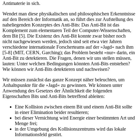
Antimaterie in sich.
Wendet man diese physikalischen und philosophischen Erkenntnisse
auf den Bereich der Informatik an, so führt dies zur Aufstellung des
naheliegenden Konzeptes des Anti-Bits: Das Anti-Bit ist das
Komplement zum elementaren Teil der Computer-Wissenschaften,
dem Bit [5]. Die Existenz des Anti-Bit konnte zwar bisher noch
nicht nachgewiesen werden, jedoch sind seit etwa vier Jahren
verschiedene internationale Forscherteams auf der »Jagd« nach ihm
[5-8] (MIT, CERN, Garching); das Problem besteht »nur« darin, ein
Anti-Bit zu detektieren. Die Fragen, denen wir uns stellen müssen,
lauten: Unter welchen Bedingungen könnten Anti-Bits entstehen?
Wie können wir Anti-Bits detektieren und nachweisen?
Wir müssen zunächst das ganze Konzept näher beleuchten, um
Anhaltspunkte für die »Jagd« zu gewinnen. Wir können unter
Anwendung des Gesetzes der Ähnlichkeit die folgenden
Eigenschaften Bits und Anti-Bits betreffend ableiten:
Eine Kollision zwischen einem Bit und einem Anti-Bit sollte
in einer Elimination beider resultieren;
bei dieser Vernichtung wird Energie einer bestimmten Art und
Menge frei;
in der Umgebung des Kollisionszentrums wird das lokale
Informationsfeld gestört.