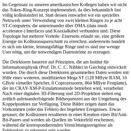
Im Gegensatz zu unseren amerikanischen Kollegen haben wir nicht
das Token-Ring-Konzept implementiert, da dies bekanntlich fast
völlig kollisionsfrei ist. Statt dessen entwarfen wir ein spezielles
Netzwerk unter Verwendung von zwei kleinen Ringen zu je acht
ST-Computern, die untereinander über DMA-(data mush
accelerator-) Interfaces und Koaxialkabel verbunden sind. Diese
Topologie hat mehrere Vorteile: Einerseits erlaubt sie, eine größere
Energie im Kollisionsquerschnitt zu erreichen; andererseits handelt
es sich um kleine, leistungsfähige Ringe und es sind nur wenige
User nötig, um die notwendigen Datenströme zu erzeugen.
Die Detektoren basieren auf Prinzipien, die am Institut für
Informationsphysik (Prof. Dr. C. C. Nibble) in Garching entwickelt
wurden. Die durch diese Detektoren gesammelten Daten werden mit
Hilfe eines weiteren, modifizierten Mega ST (128 MByte RAM, 16
GByte virtueller Speicher, 8 Coprozessoren, 864 MByte Festplatte),
der im CRAY-XM-P-Emulationsmode betrieben wird, verarbeitet.
Nach einer digitalen 3D-Filterung und 2D-Projektion stehen eng
zeitlich aufeinanderfolgende Bildsequenzen aus der Umgebung des
Koppelpunktes zur Verfügung. Diese Bilder zeigen dann das
Vorkommen (oder das Fehlen) des begehrten Ereignisses. Etwas
genauer, die Kollisionen resultieren in einer Kreation eines Bit/Anti-
Bit-Paares und werden als Quellen im Vektorfeld erscheinen,
während die korrespondierenden Vernichtungsereignisse als
Feldsenken zu erkennen sein werden.