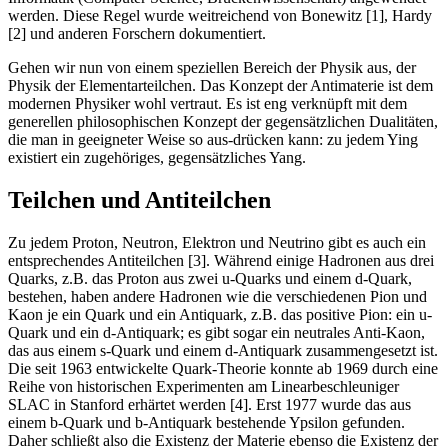
werden. Diese Regel wurde weitreichend von Bonewitz [1], Hardy
[2] und anderen Forschern dokumentiert.
Gehen wir nun von einem speziellen Bereich der Physik aus, der
Physik der Elementarteilchen. Das Konzept der Antimaterie ist dem
modernen Physiker wohl vertraut. Es ist eng verknüpft mit dem
generellen philosophischen Konzept der gegensätzlichen Dualitäten,
die man in geeigneter Weise so aus-drücken kann: zu jedem Ying
existiert ein zugehöriges, gegensätzliches Yang.
Teilchen und Antiteilchen
Zu jedem Proton, Neutron, Elektron und Neutrino gibt es auch ein
entsprechendes Antiteilchen [3]. Während einige Hadronen aus drei
Quarks, z.B. das Proton aus zwei u-Quarks und einem d-Quark,
bestehen, haben andere Hadronen wie die verschiedenen Pion und
Kaon je ein Quark und ein Antiquark, z.B. das positive Pion: ein u-
Quark und ein d-Antiquark; es gibt sogar ein neutrales Anti-Kaon,
das aus einem s-Quark und einem d-Antiquark zusammengesetzt ist.
Die seit 1963 entwickelte Quark-Theorie konnte ab 1969 durch eine
Reihe von historischen Experimenten am Linearbeschleuniger
SLAC in Stanford erhärtet werden [4]. Erst 1977 wurde das aus
einem b-Quark und b-Antiquark bestehende Ypsilon gefunden.
Daher schließt also die Existenz der Materie ebenso die Existenz der