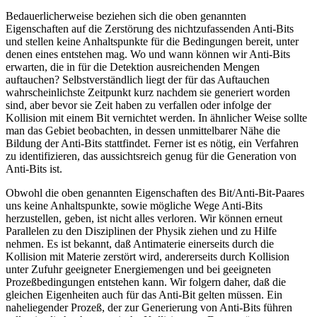
Bedauerlicherweise beziehen sich die oben genannten
Eigenschaften auf die Zerstörung des nichtzufassenden Anti-Bits
und stellen keine Anhaltspunkte für die Bedingungen bereit, unter
denen eines entstehen mag. Wo und wann können wir Anti-Bits
erwarten, die in für die Detektion ausreichenden Mengen
auftauchen? Selbstverständlich liegt der für das Auftauchen
wahrscheinlichste Zeitpunkt kurz nachdem sie generiert worden
sind, aber bevor sie Zeit haben zu verfallen oder infolge der
Kollision mit einem Bit vernichtet werden. In ähnlicher Weise sollte
man das Gebiet beobachten, in dessen unmittelbarer Nähe die
Bildung der Anti-Bits stattfindet. Ferner ist es nötig, ein Verfahren
zu identifizieren, das aussichtsreich genug für die Generation von
Anti-Bits ist.
Obwohl die oben genannten Eigenschaften des Bit/Anti-Bit-Paares
uns keine Anhaltspunkte, sowie mögliche Wege Anti-Bits
herzustellen, geben, ist nicht alles verloren. Wir können erneut
Parallelen zu den Disziplinen der Physik ziehen und zu Hilfe
nehmen. Es ist bekannt, daß Antimaterie einerseits durch die
Kollision mit Materie zerstört wird, andererseits durch Kollision
unter Zufuhr geeigneter Energiemengen und bei geeigneten
Prozeßbedingungen entstehen kann. Wir folgern daher, daß die
gleichen Eigenheiten auch für das Anti-Bit gelten müssen. Ein
naheliegender Prozeß, der zur Generierung von Anti-Bits führen