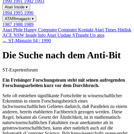
1990
1991
1992
1993
Atari Inside
▾
1994
1995
1996
ATARImagazin
▾
1987
1988
1989
Atari Phile
Happy Computer
Computer Kontakt
Atari Times
Hitdisk
ACE NSW Inside Info
Atari Update
STraight Up
atos
← ST-Magazin 04 / 1990
Die Suche nach dem Anti-Bit
ST-Expertenforum
Ein Freisinger Forschungsteam steht mit seinen aufregenden
Forschungsarbeiten kurz vor dem Durchbruch.
Sehr oft entstehen signifikante Fortschritte in wissenschaftlicher
Erkenntnis in einem Forschungsbereich eines
fachwissenschaftlichen Gebietes dadurch, daß Parallelen zu einem
anderen, bereits etablierten Fachbereich gezogen werden. Diese
Regel, bekannt als Gesetz der Ähnlichkeit, ist in mathematisch-
naturwissenschaftlichen Fakultäten zwar anerkannter als in
geisteswissenschaftlichen, kann aber natürlich auch auf die
Informatik (Computer Science, Brückenwissenschaft) angewendet