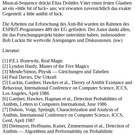
Musical-Sequence drückt Eliza Dolittles Väter einen festen Glauben
an ein »little bit of luck« aus; wir erwarten zuversichtlich das exakte
Gegenteil: a little antibit of luck.
Die Arbeiten zur Erforschung des Anti-Bit wurden im Rahmen des
ESPRIT-Programmes 489 der EG gefördert. Der Autor dankt allen,
die das Forschungsprojekt bisher unterstützt haben, insbesondere
Bob Luckin für wertvolle Anregungen und Diskussionen. (uw)
Literatur:
[1] P.E.l. Bonewitz, Real Magic
[2] Lyndon Hardy, Master of the Five Magics
[3] Mende/Simon, Physik — Gleichungen und Tabellen
[4] Paul Davies, Die Urkraft
[5] Luckin, Gardner, Hawkes et al., Theory of Antibit Existance and
Behaviour, International Conference on Computer Science, ICCS,
Los Angeles, April 1986
[6] Gardner, Hawkes. Hagman et al., Detection Probabilities of
Antibits, Letters to Computers International, June 1986
[7] Dubois, Voigt, Sprüngli, Characterization and Analysis of
Antibits, International Conference on Computer Science, ICCS,
Genf, April 1987
[8] Dietmayer, Hoffmann, Kaiser, Zimmermann et al., Detection of
Antibits — Algorithms and Performability on Probabilistic