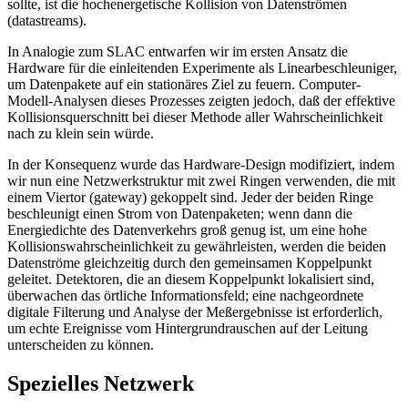
sollte, ist die hochenergetische Kollision von Datenströmen
(datastreams).
In Analogie zum SLAC entwarfen wir im ersten Ansatz die
Hardware für die einleitenden Experimente als Linearbeschleuniger,
um Datenpakete auf ein stationäres Ziel zu feuern. Computer-
Modell-Analysen dieses Prozesses zeigten jedoch, daß der effektive
Kollisionsquerschnitt bei dieser Methode aller Wahrscheinlichkeit
nach zu klein sein würde.
In der Konsequenz wurde das Hardware-Design modifiziert, indem
wir nun eine Netzwerkstruktur mit zwei Ringen verwenden, die mit
einem Viertor (gateway) gekoppelt sind. Jeder der beiden Ringe
beschleunigt einen Strom von Datenpaketen; wenn dann die
Energiedichte des Datenverkehrs groß genug ist, um eine hohe
Kollisionswahrscheinlichkeit zu gewährleisten, werden die beiden
Datenströme gleichzeitig durch den gemeinsamen Koppelpunkt
geleitet. Detektoren, die an diesem Koppelpunkt lokalisiert sind,
überwachen das örtliche Informationsfeld; eine nachgeordnete
digitale Filterung und Analyse der Meßergebnisse ist erforderlich,
um echte Ereignisse vom Hintergrundrauschen auf der Leitung
unterscheiden zu können.
Spezielles Netzwerk