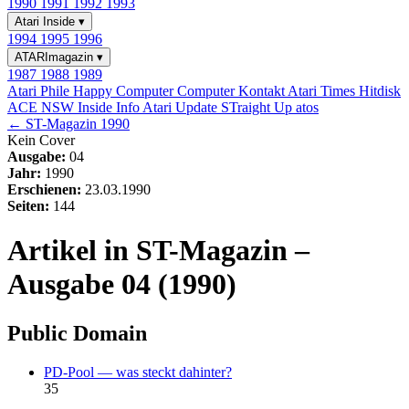
1990
1991
1992
1993
Atari Inside
▾
1994
1995
1996
ATARImagazin
▾
1987
1988
1989
Atari Phile
Happy Computer
Computer Kontakt
Atari Times
Hitdisk
ACE NSW Inside Info
Atari Update
STraight Up
atos
← ST-Magazin 1990
Kein Cover
Ausgabe:
04
Jahr:
1990
Erschienen:
23.03.1990
Seiten:
144
Artikel in ST-Magazin –
Ausgabe 04 (1990)
Public Domain
PD-Pool — was steckt dahinter?
35