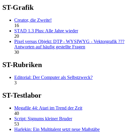
ST-Grafik
Creator, die Zweite!
16
STAD 1.3 Plus: Alle Jahre wieder
20
Pixel versus Objekt: DTP - WYSIWYG - Vektorgrafik ???
Antworten auf häufig gestellte Fragen
30
ST-Rubriken
Editorial: Der Computer als Selbstzweck?
3
ST-Testlabor
Megafile 44: Atari im Trend der Zeit
40
Script: Signums kleiner Bruder
53
Harlekin: Ein Multitalent setzt neue Maßstäbe