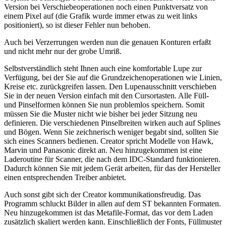
Version bei Verschiebeoperationen noch einen Punktversatz von
einem Pixel auf (die Grafik wurde immer etwas zu weit links
positioniert), so ist dieser Fehler nun behoben.
Auch bei Verzerrungen werden nun die genauen Konturen erfaßt
und nicht mehr nur der grobe Umriß.
Selbstverständlich steht Ihnen auch eine komfortable Lupe zur
Verfügung, bei der Sie auf die Grundzeichenoperationen wie Linien,
Kreise etc. zurückgreifen lassen. Den Lupenausschnitt verschieben
Sie in der neuen Version einfach mit den Cursortasten. Alle Füll-
und Pinselformen können Sie nun problemlos speichern. Somit
müssen Sie die Muster nicht wie bisher bei jeder Sitzung neu
definieren. Die verschiedenen Pinselbreiten wirken auch auf Splines
und Bögen. Wenn Sie zeichnerisch weniger begabt sind, sollten Sie
sich eines Scanners bedienen. Creator spricht Modelle von Hawk,
Marvin und Panasonic direkt an. Neu hinzugekommen ist eine
Laderoutine für Scanner, die nach dem IDC-Standard funktionieren.
Dadurch können Sie mit jedem Gerät arbeiten, für das der Hersteller
einen entsprechenden Treiber anbietet.
Auch sonst gibt sich der Creator kommunikationsfreudig. Das
Programm schluckt Bilder in allen auf dem ST bekannten Formaten.
Neu hinzugekommen ist das Metafile-Format, das vor dem Laden
zusätzlich skaliert werden kann. Einschließlich der Fonts, Füllmuster