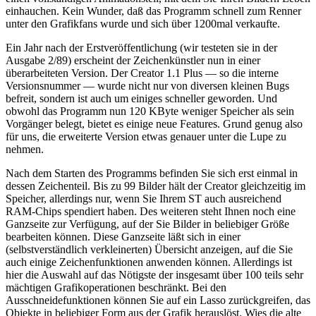
einhauchen. Kein Wunder, daß das Programm schnell zum Renner
unter den Grafikfans wurde und sich über 1200mal verkaufte.
Ein Jahr nach der Erstveröffentlichung (wir testeten sie in der
Ausgabe 2/89) erscheint der Zeichenkünstler nun in einer
überarbeiteten Version. Der Creator 1.1 Plus — so die interne
Versionsnummer — wurde nicht nur von diversen kleinen Bugs
befreit, sondern ist auch um einiges schneller geworden. Und
obwohl das Programm nun 120 KByte weniger Speicher als sein
Vorgänger belegt, bietet es einige neue Features. Grund genug also
für uns, die erweiterte Version etwas genauer unter die Lupe zu
nehmen.
Nach dem Starten des Programms befinden Sie sich erst einmal in
dessen Zeichenteil. Bis zu 99 Bilder hält der Creator gleichzeitig im
Speicher, allerdings nur, wenn Sie Ihrem ST auch ausreichend
RAM-Chips spendiert haben. Des weiteren steht Ihnen noch eine
Ganzseite zur Verfügung, auf der Sie Bilder in beliebiger Größe
bearbeiten können. Diese Ganzseite läßt sich in einer
(selbstverständlich verkleinerten) Übersicht anzeigen, auf die Sie
auch einige Zeichenfunktionen anwenden können. Allerdings ist
hier die Auswahl auf das Nötigste der insgesamt über 100 teils sehr
mächtigen Grafikoperationen beschränkt. Bei den
Ausschneidefunktionen können Sie auf ein Lasso zurückgreifen, das
Objekte in beliebiger Form aus der Grafik herauslöst. Wies die alte