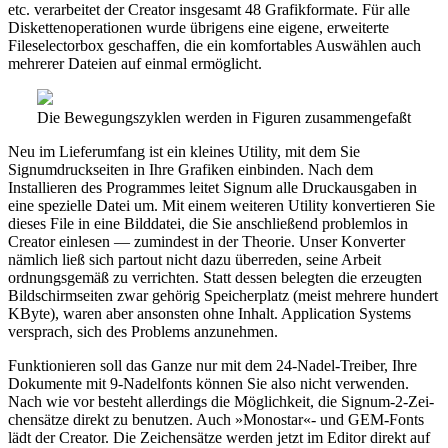
etc. verarbeitet der Creator insgesamt 48 Grafikformate. Für alle
Diskettenoperationen wurde übrigens eine eigene, erweiterte
Fileselectorbox geschaffen, die ein komfortables Auswählen auch
mehrerer Dateien auf einmal ermöglicht.
Die Bewegungszyklen werden in Figuren zusammengefaßt
Neu im Lieferumfang ist ein kleines Utility, mit dem Sie
Signumdruckseiten in Ihre Grafiken einbinden. Nach dem
Installieren des Programmes leitet Signum alle Druckausgaben in
eine spezielle Datei um. Mit einem weiteren Utility konvertieren Sie
dieses File in eine Bilddatei, die Sie anschließend problemlos in
Creator einlesen — zumindest in der Theorie. Unser Konverter
nämlich ließ sich partout nicht dazu überreden, seine Arbeit
ordnungsgemäß zu verrichten. Statt dessen belegten die erzeugten
Bildschirmseiten zwar gehörig Speicherplatz (meist mehrere hundert
KByte), waren aber ansonsten ohne Inhalt. Application Systems
versprach, sich des Problems anzunehmen.
Funktionieren soll das Ganze nur mit dem 24-Nadel-Treiber, Ihre
Dokumente mit 9-Nadelfonts können Sie also nicht verwenden.
Nach wie vor besteht allerdings die Möglichkeit, die Signum-2-Zei-
chensätze direkt zu benutzen. Auch »Monostar«- und GEM-Fonts
lädt der Creator. Die Zeichensätze werden jetzt im Editor direkt auf